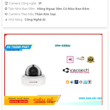
🏆 Camera Công nghệ :
IP.
✪ Tầm Nhìn Ban Đêm :
Hồng Ngoại 30m Có Màu Ban Ðêm.
🎼️ Camera Theo Mẫu
Thân Kim loại.
️📡 Khả Năng :
Công Nghệ AI.