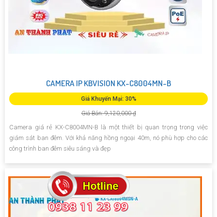
CAMERA IP KBVISION KX-C8004MN-B
Giá Khuyến Mại: 30%
Giá Bán: 9,120,000 ₫
Camera giá rẻ KX-C8004MN-B là một thiết bị quan trọng trong việc
giám sát ban đêm. Với khả năng hồng ngoại 40m, nó phù hợp cho các
công trình ban đêm siêu sáng và đẹp