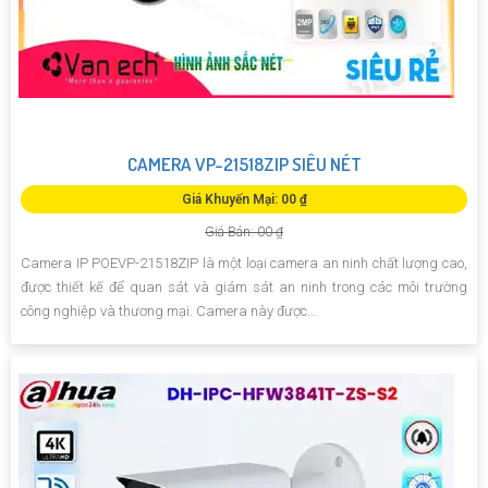
CAMERA VP-21518ZIP SIÊU NÉT
Giá Khuyến Mại: 00 ₫
Giá Bán: 00 ₫
Camera IP POEVP-21518ZIP là một loại camera an ninh chất lượng cao,
được thiết kế để quan sát và giám sát an ninh trong các môi trường
công nghiệp và thương mại. Camera này được...