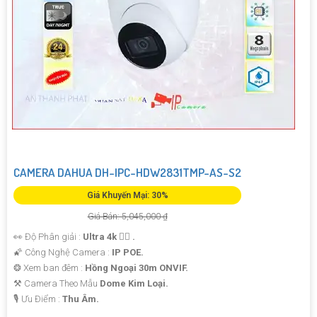
CAMERA DAHUA DH-IPC-HDW2831TMP-AS-S2
Giá Khuyến Mại: 30%
Giá Bán: 5,045,000 ₫
👀 Độ Phân giải :
Ultra 4k 👍🏾 .
🌠 Công Nghệ Camera :
IP POE.
❂ Xem ban đêm :
Hồng Ngoại 30m ONVIF.
⚒ Camera Theo Mẫu
Dome Kim Loại.
️🎙 Ưu Điểm :
Thu Âm.