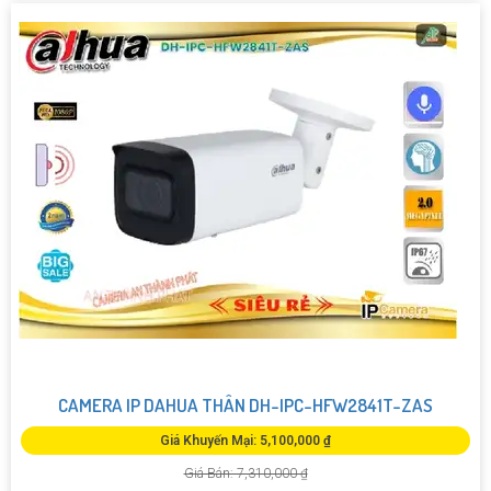
CAMERA IP DAHUA THÂN DH-IPC-HFW2841T-ZAS
Giá Khuyến Mại: 5,100,000 ₫
Giá Bán: 7,310,000 ₫