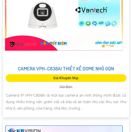
CAMERA VPH-C838AI THIẾT KẾ DOME NHỎ GỌN
Giá Khuyến Mại:
Giá Bán:
Camera IP VPH-C838AI là một loại camera an ninh thông minh được sử
dụng nhiều trong việc giám sát và bảo vệ an toàn cho các khu vực như
nhà ở, văn phòng, cửa hàng, nhà kho, trường...