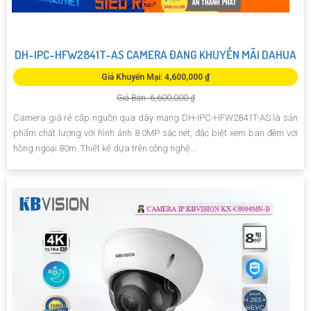
DH-IPC-HFW2841T-AS CAMERA ĐANG KHUYẾN MÃI DAHUA
Giá Khuyến Mại: 4,600,000 ₫
Giá Bán: 6,600,000 ₫
Camera giá rẻ cấp nguồn qua dây mạng DH-IPC-HFW2841T-AS là sản
phẩm chất lượng với hình ảnh 8.0MP sắc nét, đặc biệt xem ban đêm với
hồng ngoại 80m. Thiết kế dựa trên công nghệ...