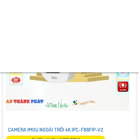
️⇝ Khả Năng :
Thu Âm Và Loa.
CAMERA IMOU NGOÀI TRỜI 4K IPC-F88FIP-V2