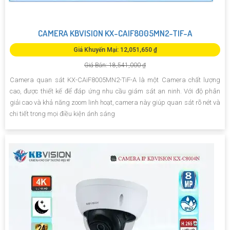
CAMERA KBVISION KX-CAIF8005MN2-TIF-A
Giá Khuyến Mại: 12,051,650 ₫
Giá Bán: 18,541,000 ₫
Camera quan sát KX-CAiF8005MN2-TiF-A là một Camera chất lượng
cao, được thiết kế để đáp ứng nhu cầu giám sát an ninh. Với độ phân
giải cao và khả năng zoom linh hoạt, camera này giúp quan sát rõ nét và
chi tiết trong mọi điều kiện ánh sáng