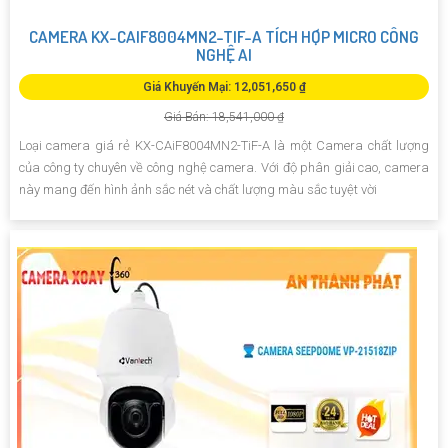
CAMERA KX-CAIF8004MN2-TIF-A TÍCH HỢP MICRO CÔNG
NGHỆ AI
Giá Khuyến Mại: 12,051,650 ₫
Giá Bán: 18,541,000 ₫
Loại camera giá rẻ KX-CAiF8004MN2-TiF-A là một Camera chất lượng
của công ty chuyên về công nghệ camera. Với độ phân giải cao, camera
này mang đến hình ảnh sắc nét và chất lượng màu sắc tuyệt vời