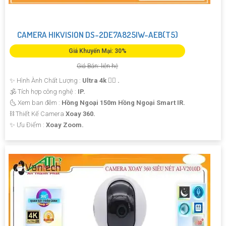
CAMERA HIKVISION DS-2DE7A825IW-AEB(T5)
Giá Khuyến Mại: 30%
Giá Bán: liên hệ
✨ Hình Ành Chất Lượng :
Ultra 4k 👍🏾 .
🕉️ Tích hợp công nghệ :
IP.
🌜 Xem ban đêm :
Hồng Ngoại 150m Hồng Ngoại Smart IR.
⛓ Thiết Kế Camera
Xoay 360.
️✨ Ưu Điểm :
Xoay Zoom.