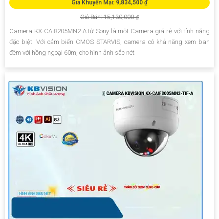
Giá Khuyến Mại: 9,834,500 ₫
Giá Bán: 15,130,000 ₫
Camera KX-CAi8205MN2-A từ Sony là một Camera giá rẻ với tính năng
đặc biệt. Với cảm biến CMOS STARVIS, camera có khả năng xem ban
đêm với hồng ngoại 60m, cho hình ảnh sắc nét