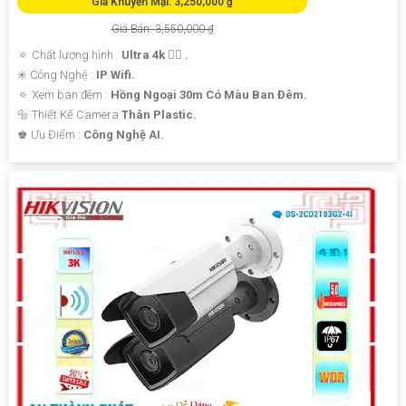
Giá Khuyến Mại: 3,250,000 ₫
Giá Bán: 3,550,000 ₫
🔅 Chất lượng hình :
Ultra 4k 👍🏾 .
✳️ Công Nghệ :
IP Wifi.
🔅 Xem ban đêm :
Hồng Ngoại 30m Có Màu Ban Đêm.
🔩 Thiết Kế Camera
Thân Plastic.
️♚ Ưu Điểm :
Công Nghệ AI.