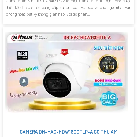
Camera An Ninh KX-EAi8409PN2 là một Camera chất lượng cao được
thiết kế đặc biệt để cung cấp sự an toàn và bảo vệ cho ngôi nhà, văn
phòng hoặc bất kỳ không gian nào. Với độ phân...
CAMERA DH-HAC-HDW1800TLP-A CÓ THU ÂM