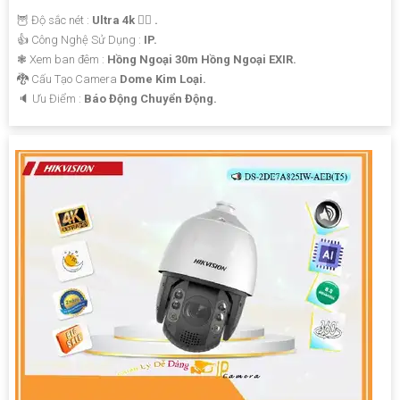
🦉 Độ sắc nét :
Ultra 4k 👍🏾 .
👍 Công Nghệ Sử Dụng :
IP.
❃ Xem ban đêm :
Hồng Ngoại 30m Hồng Ngoại EXIR.
🐉️ Cấu Tạo Camera
Dome Kim Loại.
️🔈 Ưu Điểm :
Báo Động Chuyển Động.