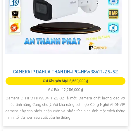
CAMERA IP DAHUA THÂN DH-IPC-HFW3841T-ZS-S2
Giá Khuyến Mại: 8,580,000 ₫
Giá Bán: 12,256,000 ₫
Camera DH-IPC-HFW3841T-ZS-S2 là một Camera chất lượng cao với
nhiều tính năng đáng chú ý. Với khả năng tích hợp Công Nghệ AI ONVIF,
camera này cho phép nhận diện và phân tích hình ảnh một cách thông
minh, tối ưu hóa hiệu suất của hệ thống