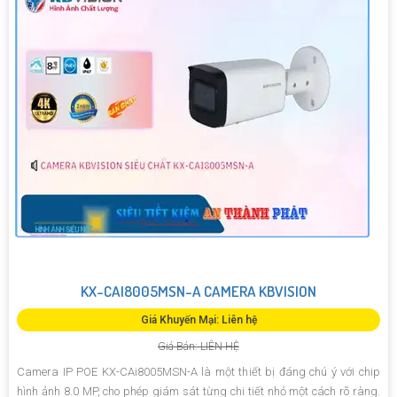
KX-CAI8005MSN-A CAMERA KBVISION
Giá Khuyến Mại: Liên hệ
Giá Bán: LIÊN HỆ
Camera IP POE KX-CAi8005MSN-A là một thiết bị đáng chú ý với chip
hình ảnh 8.0 MP, cho phép giám sát từng chi tiết nhỏ một cách rõ ràng.