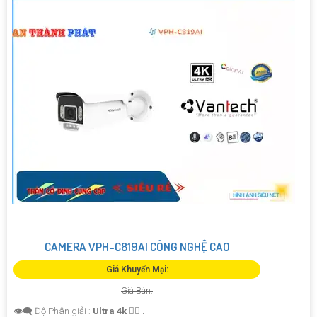
CAMERA VPH-C819AI CÔNG NGHỆ CAO
Giá Khuyến Mại:
Giá Bán:
👁️‍🗨 Độ Phân giải :
Ultra 4k 👍🏾 .