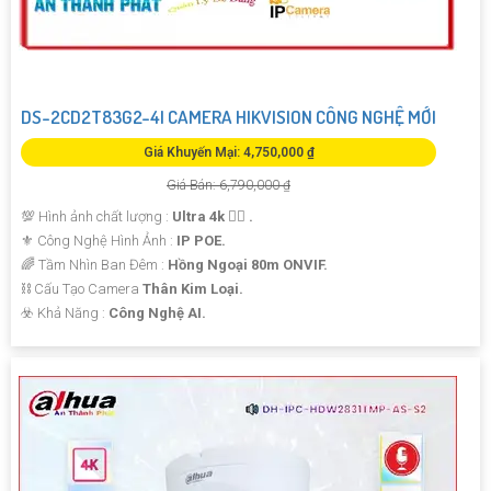
DS-2CD2T83G2-4I CAMERA HIKVISION CÔNG NGHỆ MỚI
Giá Khuyến Mại: 4,750,000 ₫
Giá Bán: 6,790,000 ₫
💯 Hình ảnh chất lượng :
Ultra 4k 👍🏾 .
⚜️ Công Nghệ Hình Ảnh :
IP POE.
🌈 Tầm Nhìn Ban Đêm :
Hồng Ngoại 80m ONVIF.
⛓ Cấu Tạo Camera
Thân Kim Loại.
️☣️ Khả Năng :
Công Nghệ AI.