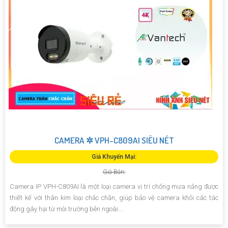
CAMERA ✲ VPH-C809AI SIÊU NÉT
Giá Khuyến Mại:
Giá Bán:
Camera IP VPH-C809AI là một loại camera vị trí chống mưa nắng được
thiết kế với thân kim loại chắc chắn, giúp bảo vệ camera khỏi các tác
động gây hại từ môi trường bên ngoài....