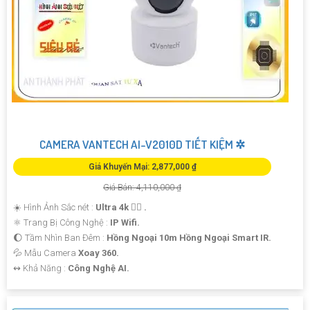
CAMERA VANTECH AI-V2010D TIẾT KIỆM ✲
Giá Khuyến Mại: 2,877,000 ₫
Giá Bán: 4,110,000 ₫
☀️ Hình Ảnh Sắc nét :
Ultra 4k 👍🏾 .
⚛️ Trang Bị Công Nghệ :
IP Wifi.
🌔 Tầm Nhìn Ban Đêm :
Hồng Ngoại 10m Hồng Ngoại Smart IR.
💦 Mẫu Camera
Xoay 360.
️↭ Khả Năng :
Công Nghệ AI.