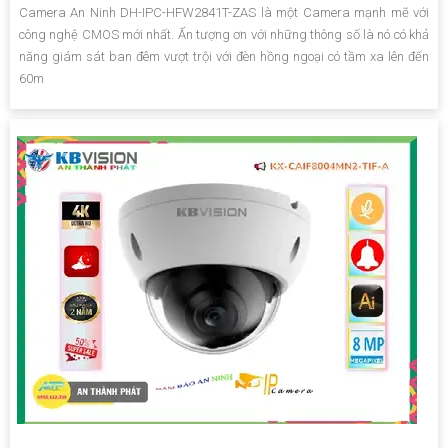
Camera An Ninh DH-IPC-HFW2841T-ZAS là một Camera mạnh mẽ với
công nghệ CMOS mới nhất. Ấn tượng ơn với những thông số là nó có khả
năng giám sát ban đêm vượt trội với đèn hồng ngoại có tầm xa lên đến
60m