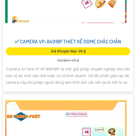
✅ CAMERA VP-8491BP THIÊT KẾ DOME CHẮC CHẮN
Giá Khuyến Mại: 00 ₫
Giá Bán: 00 ₫
Camera An Ninh IP VP-8491BP là một giải pháp chuyên nghiệp cho việc
bảo vệ an ninh căn nhà hoặc cơ sở kinh doanh. Với độ phân giải cao 4K,
camera này cho phép người dùng xem hình ảnh sắc nét và chi tiết từ xa