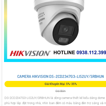
CAMERA HIKVISION DS-2CD2347G3-LIS2UY/SRBHUN
Giá Khuyến Mại: 5%-35%
Giá Bán:
DS-2CD2347G3-LIS2UY/SRBHUN là dòng camera thiết kế kiểu dáng dome 
phù hợp lắp đặt trong nhà, nhìn ban đêm có màu bằng đèn trợ sáng và 