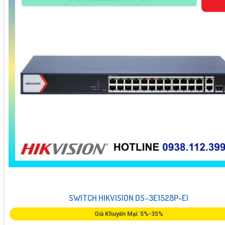
SWITCH HIKVISION DS-3E1528P-EI
Giá Khuyến Mại: 5%-35%