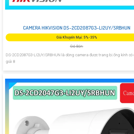
CAMERA HIKVISION DS-2CD2087G3-LI2UY/SRBHUN
Giá Khuyến Mại: 5%-35%
Giá Bán:
DS-2CD2087G3-LI2UY/SRBHUN là dòng camera được trang bị ống kính có
giải 8