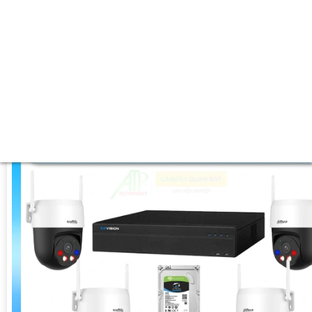
✨ Chất lượng hình :
2K Lite .
'
👍 Công Nghệ Sử Dụng :
IP Wifi.
🌙 Khoảng Cách Ban Đêm :
Hồng Ngoại 30m Có Màu Ban Ðêm.
🕉️ Cấu Tạo Camera
IP67 xoay 360.
️📡 Ưu Điểm :
Thu Âm Và Loa.