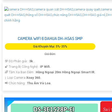
CAMERA WIFI 6 DAHUA DH-H5AS 5MP
Giá Khuyến Mại: 5%-35%
Giá Bán:
💯 Độ Phân giải :
3k .
🌠 Trang Bị Công Nghệ :
IP Wifi.
🌈 Tầm Xa Ban Đêm :
Hồng Ngoại 20m Hồng Ngoại Smart IR.
↕️ Loại Camera
Xoay 360.
️📢 Chức Năng :
Thu Âm Và Loa.