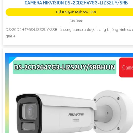
CAMERA HIKVISION DS-2CD2H47G3-LIZS2UY/SRB
Giá Khuyến Mại: 5%-35%
Giá Bán:
DS-2CD2H47G3-LIZS2UY/SRB là dòng camera được trang bị ống kính có 
giải 4