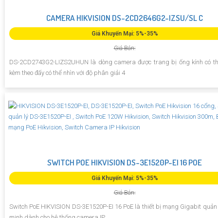
CAMERA HIKVISION DS-2CD2646G2-IZSU/SL C
Giá Khuyến Mại: 5%-35%
Giá Bán:
DS-2CD2743G2-LIZS2UHUN là dòng camera được trang bị ống kính có th
kèm theo đấy có thể nhìn với độ phân giải 4
SWITCH POE HIKVISION DS-3E1520P-EI 16 POE
Giá Khuyến Mại: 5%-35%
Giá Bán:
Switch PoE HIKVISION DS-3E1520P-EI 16 PoE là thiết bị mạng Gigabit quản 
minh dành cho hệ thống camera IP