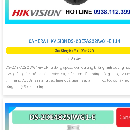
CAMERA HIKVISION DS-2DE7A232IWG1-EHUN
Giá Khuyến Mại: 5%-35%
Giá Bán:
DS-2DE7A232IWG1-EHUN là dòng speed dome trang bị ống kính quang học
32X giúp giám sát khoảng cách xa, nhìn ban đêm bằng hồng ngoại 200m
tính năng AcuSense nâng cao hiệu quả giám sát an ninh, có tốc độ lấy nét
công nghệ Self-learning