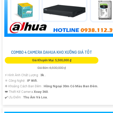
COMBO 4 CAMERA DAHUA KHO XƯỞNG GIÁ TỐT
Giá Khuyến Mại: 5,500,000 ₫
Giá Bán: 6,500,000 ₫
️⚡ Hình Ành Chất Lượng :
3k .
⚛️ Công Nghệ :
IP Wifi.
❈ Khoảng Cách Ban Đêm :
Hồng Ngoại 30m Có Màu Ban Ðêm.
👑 Thiết Kế Camera
Xoay 360.
️✔️ Ưu Điểm :
Thu Âm Và Loa.