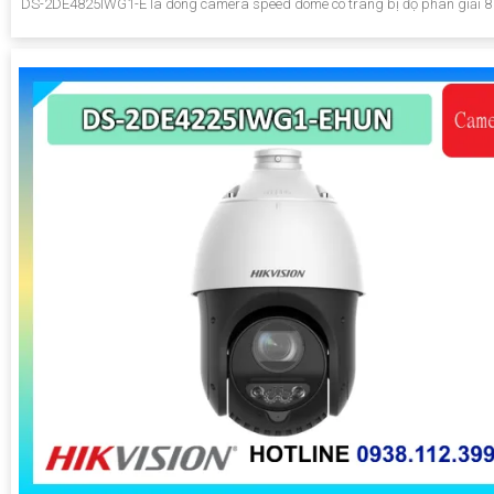
DS-2DE4825IWG1-E là dòng camera speed dome có trang bị độ phân giải 8