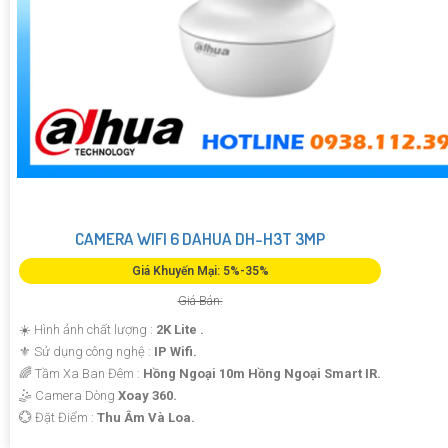
CAMERA WIFI 6 DAHUA DH-H3T 3MP
Giá Khuyến Mại: 5%-35%
Giá Bán:
☀️ Hình ảnh chất lượng :
2K Lite .
⚜️ Sử dụng công nghệ :
IP Wifi.
🌈 Tầm Xa Ban Đêm :
Hồng Ngoại 10m Hồng Ngoại Smart IR.
🤹 Camera Dòng
Xoay 360.
️💮 Đặt Điểm :
Thu Âm Và Loa.