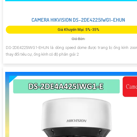
CAMERA HIKVISION DS-2DE4225IWG1-EHUN
Giá Khuyến Mại: 5%-35%
Giá Bán:
DS-2DE4225IWG1-EHUN là dòng speed dome được trang bị ống kính zoom
thay đổi tiêu cự, ống kính có độ phân giải 2