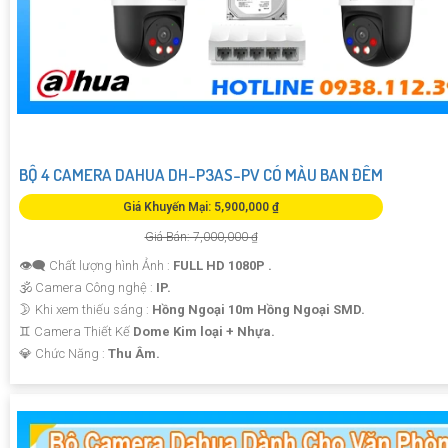
BỘ 4 CAMERA DAHUA DH-P3AS-PV CÓ MÀU BAN ĐÊM
Giá Khuyến Mại: 5,900,000 ₫
Giá Bán: 7,000,000 ₫
👁️‍🗨 Chất lượng hình Ảnh :
FULL HD 1080P .
🕉️ Camera Công nghệ :
IP.
🌛 Khi xem thiếu sáng :
Hồng Ngoại 10m Hồng Ngoại SMD.
♊ Camera Thiết Kế
Dome Kim loại + Nhựa.
️💎 Chức Năng :
Thu Âm.