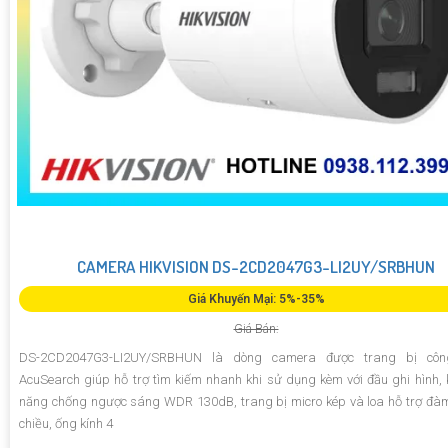
CAMERA HIKVISION DS-2CD2047G3-LI2UY/SRBHUN
Giá Khuyến Mại: 5%-35%
Giá Bán:
DS-2CD2047G3-LI2UY/SRBHUN là dòng camera được trang bị cô
AcuSearch giúp hỗ trợ tìm kiếm nhanh khi sử dụng kèm với đầu ghi hình,
năng chống ngược sáng WDR 130dB, trang bị micro kép và loa hỗ trợ đàm
chiều, ống kính 4