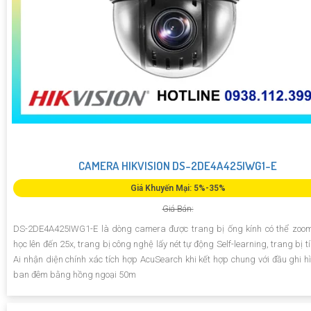
CAMERA HIKVISION DS-2DE4A425IWG1-E
Giá Khuyến Mại: 5%-35%
Giá Bán:
DS-2DE4A425IWG1-E là dòng camera được trang bị ống kính có thể zoo
học lên đến 25x, trang bị công nghệ lấy nét tự động Self-learning, trang bị 
Ai nhận diện chính xác tích hợp AcuSearch khi kết hợp chung với đầu ghi hì
ban đêm bằng hồng ngoại 50m