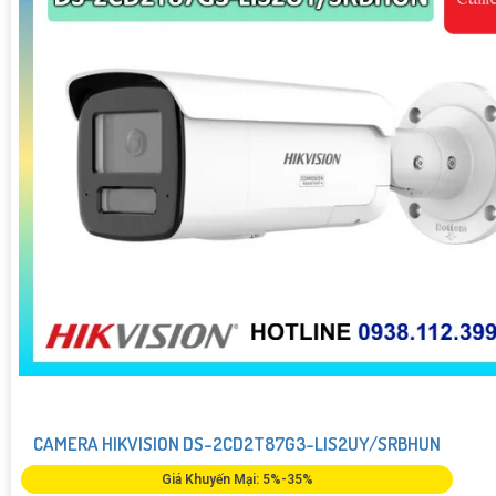
CAMERA HIKVISION DS-2CD2T87G3-LIS2UY/SRBHUN
Giá Khuyến Mại: 5%-35%