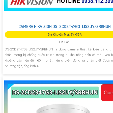
CAMERA HIKVISION DS-2CD2T47G3-LIS2UY/SRBHUN
Giá Khuyến Mại: 5%-35%
Giá Bán:
DS-2CD2T47G3-LIS2UY/SRBHUN là dòng camera thiết kế kiểu dáng th
chắn, trang bị chống nước IP 67, trang bị khả năng nhìn có màu vào
khoảng cách lên đến 60m, phát hiện chuyển động và phân biệt được n
phương tiện, ống kính 4