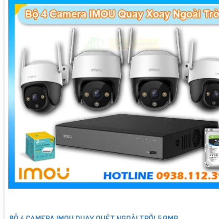
BỘ 4 CAMERA IMOU QUAY QUÉT NGOÀI TRỜI 5.0MP