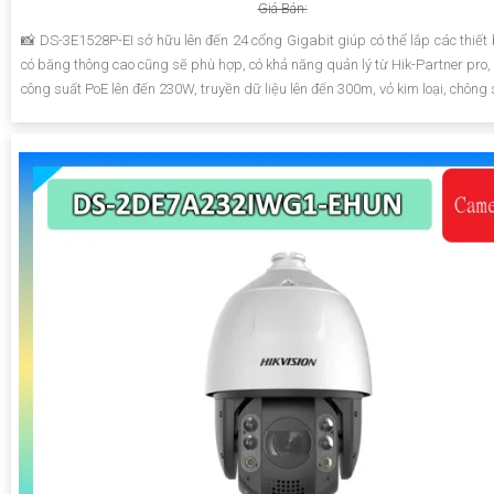
Giá Bán:
📸 DS-3E1528P-EI sở hữu lên đến 24 cổng Gigabit giúp có thể lắp các thiết
có băng thông cao cũng sẽ phù hợp, có khả năng quản lý từ Hik-Partner pro, 
công suất PoE lên đến 230W, truyền dữ liệu lên đến 300m, vỏ kim loại, chông 