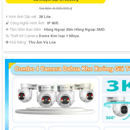
Giá Bán: 8,300,000 ₫
️⚡ Hình Ảnh Sắc nét :
2K Lite .
🌠 Công Nghệ Hình Ảnh :
IP Wifi.
❈ Tầm Nhìn Ban Đêm :
Hồng Ngoại 30m Hồng Ngoại SMD.
🔩 Thiết Kế Camera
Dome Kim loại + Nhựa.
️✤ Khả Năng :
Thu Âm Và Loa.