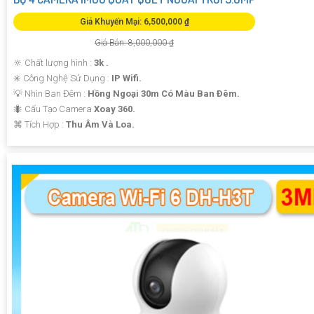
Giá Khuyến Mại: 6,500,000 ₫
Giá Bán: 8,000,000 ₫
🔆 Chất lượng hình :
3k .
✳️ Công Nghệ Sử Dụng :
IP Wifi.
💡 Nhìn Ban Đêm :
Hồng Ngoại 30m Có Màu Ban Ðêm.
🐜 Cấu Tạo Camera
Xoay 360.
️⌘ Tích Hợp :
Thu Âm Và Loa.