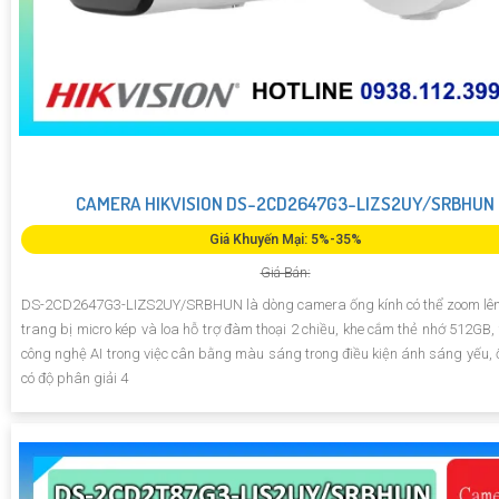
CAMERA HIKVISION DS-2CD2647G3-LIZS2UY/SRBHUN
Giá Khuyến Mại: 5%-35%
Giá Bán:
DS-2CD2647G3-LIZS2UY/SRBHUN là dòng camera ống kính có thể zoom lên
trang bị micro kép và loa hỗ trợ đàm thoại 2 chiều, khe cắm thẻ nhớ 512GB, 
công nghệ AI trong việc cân bằng màu sáng trong điều kiện ánh sáng yếu, 
có độ phân giải 4