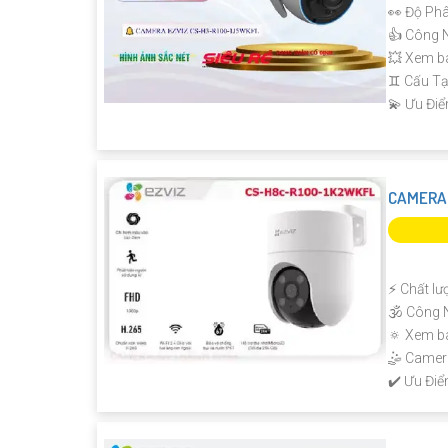
👀 Độ Phâ
👍 Công 
💥 Xem b
♊ Cấu T
️💫 Ưu Đi
CAMERA 
️⚡ Chất lư
🕉️ Công 
🔅 Xem b
🤹 Camer
️✔️ Ưu Điể