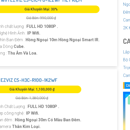
Ngo
Giá Khuyến Mại: 30%
Đê
Giá Bán: 990,000 ₫
Cam
nh chất lượng :
FULL HD 1080P .
2K 
ghệ Hình Ảnh :
IP Wifi.
CA
hìn Ban Đêm :
Hồng Ngoại 10m Hồng Ngoại Smart IR.
ra Dòng
Cube.
Lắp
ng :
Thu Âm Và Loa.
Bộ 
Trọ
Cam
EZVIZ CS-H3C-R100-1K2WF
CA
Giá Khuyến Mại: 1,100,000 ₫
Giá Bán: 1,380,000 ₫
nh Chất Lượng :
FULL HD 1080P .
ợp công nghệ :
IP Wifi.
n đêm :
Hồng Ngoại 30m Có Màu Ban Đêm.
Camera
Thân Kim Loại.