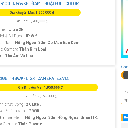
R100-1J4WKFL ĐÀM THOẠI FULL COLOR
Giá Khuyến Mại: 1,600,000 ₫
Giá Bán: 1,800,000 ₫
nét :
Ultra 2k .
ghệ Sử Dụng :
IP Wifi.
an đêm :
Hồng Ngoại 30m Có Màu Ban Đêm.
Tạo Camera
Thân Kim Loại.
m :
Thu Âm Và Loa.
Cam
R100-1H3WKFL-2K-CAMERA-EZVIZ
Giá Khuyến Mại: 1,950,000 ₫
D
Giá Bán: 2,150,000 ₫
sp
nh chất lượng :
2K Lite .
Nghệ Hình Ảnh :
IP Wifi.
hìn Ban Đêm :
Hồng Ngoại 30m Hồng Ngoại Smart IR.
Gó
 Kế Camera
Thân Plastic.