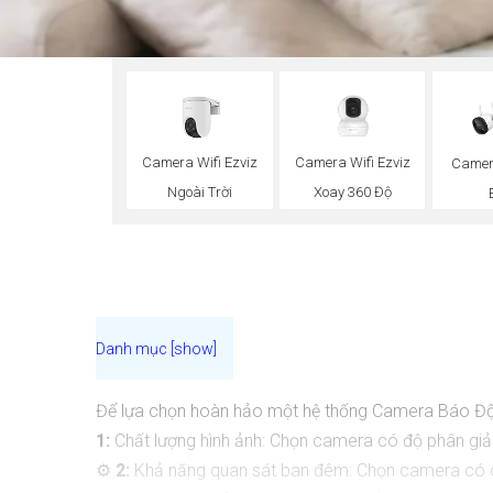
Camera Wifi Ezviz
Camera Wifi Ezviz
Camer
Ngoài Trời
Xoay 360 Độ
Để lựa chọn hoàn hảo một hệ thống Camera Báo Độ
1:
Chất lượng hình ảnh: Chọn camera có độ phân gi
⚙
2:
Khả năng quan sát ban đêm: Chọn camera có c