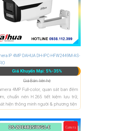
era IP 4MP DAHUA DH-IPC-HFW2449M-AS-
PRO
Giá Khuyến Mại: 5%-35%
Giá Bán: liên hệ
mera 4MP Full-color, quan sát ban đêm
m, chuẩn nén H.265 tiết kiệm lưu trữ,
át hiện thông minh người & phương tiện