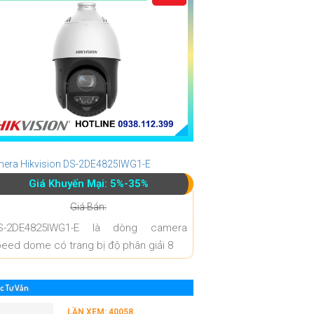
era Hikvision DS-2DE4825IWG1-E
Giá Khuyến Mại: 5%-35%
Giá Bán:
S-2DE4825IWG1-E là dòng camera
eed dome có trang bị độ phân giải 8
c Tư Vấn
LẦN XEM: 40058