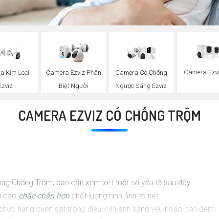
Camera Ezvi
a Kim Loại
Camera Ezviz Phân
Camera Có Chống
Ezviz
Biệt Người
Ngược Sáng Ezviz
CAMERA EZVIZ CÓ CHỐNG TRỘM
ng Chống Trộm, bạn cần xem xét một số yếu tố sau đây:
ải cao
chắc chắn hơn
chất lượng hình ảnh rõ nét.
hức năng quan sát trong điều kiện ánh sáng yếu hoặc ban đêm.