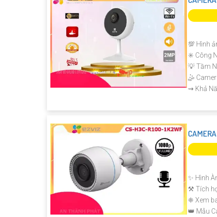
💯 Hình ả
✳️ Công N
💡 Tầm N
🤹 Came
️⇝ Khả Nă
CAMERA 
'
✨ Hình À
⚒ Tích h
❈ Xem ba
👑 Mẫu 