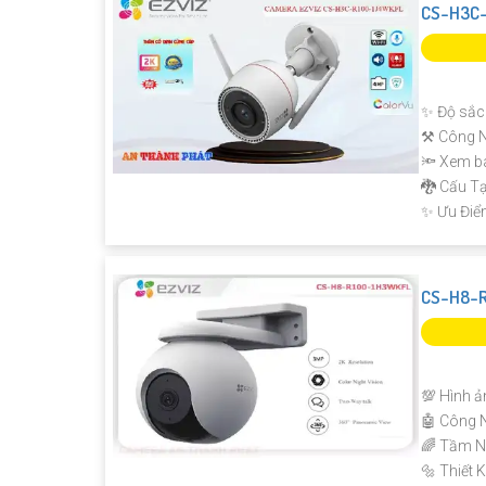
CS-H3C-
✨ Độ sắc 
⚒ Công N
🔦 Xem b
🐉️ Cấu 
️✨ Ưu Điể
CS-H8-
💯 Hình ả
🤖️ Công 
🌈 Tầm N
🔩 Thiết