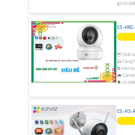
️ლ Ưu Điể
CS-H6C-
🦉 Chất l
👍 Công 
❂ Xem ba
🌧️ Camer
️🔔 Ưu Đi
CS-H3-R