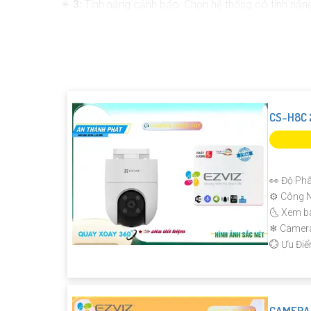
✴️
3:
Tính năng cảnh báo: Chọn hệ thống có tính năn
❂
4:
Kết nối mạng: Chọn camera có khả năng kết nối 
🛃
5:
Dễ sử dụng và cài đặt: Chọn hệ thống dễ sử dụng 
Tùy theo nhu cầu và ngân sách của bạn, bạn có thể
nhiều thương hiệu khác. Để chọn được sản phẩm phù
đó.
CS-H8C 
👀 Độ Phâ
⚙ Công N
🌜 Xem b
❄ Camer
️💮 Ưu Đi
CAMERA 