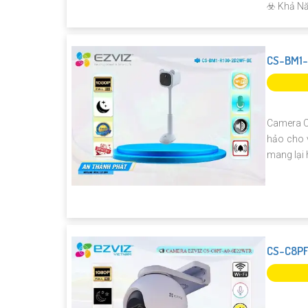
️☣️ Khả N
CS-BM1-
Camera C
hảo cho v
mang lại h
CS-C8P