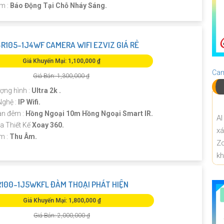
m :
Báo Động Tại Chỗ Nháy Sáng.
R105-1J4WF CAMERA WIFI EZVIZ GIÁ RẺ
Giá Khuyến Mại: 1,100,000 ₫
Cam
Giá Bán: 1,300,000 ₫
ượng hình :
Ultra 2k .
Nghệ :
IP Wifi.
n đêm :
Hồng Ngoại 10m Hồng Ngoại Smart IR.
AI
a Thiết Kế
Xoay 360.
x
ểm :
Thu Âm.
Z
k
100-1J5WKFL ĐÀM THOẠI PHÁT HIỆN
Giá Khuyến Mại: 1,800,000 ₫
Giá Bán: 2,000,000 ₫