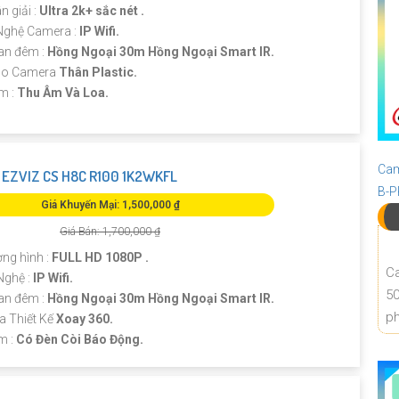
n giải :
Ultra 2k+ sắc nét .
Nghệ Camera :
IP Wifi.
an đêm :
Hồng Ngoại 30m Hồng Ngoại Smart IR.
ạo Camera
Thân Plastic.
ểm :
Thu Âm Và Loa.
Cam
EZVIZ CS H8C R100 1K2WKFL
B-
Giá Khuyến Mại: 1,500,000 ₫
Giá Bán: 1,700,000 ₫
ợng hình :
FULL HD 1080P .
Ca
Nghệ :
IP Wifi.
50
an đêm :
Hồng Ngoại 30m Hồng Ngoại Smart IR.
ph
a Thiết Kế
Xoay 360.
m :
Có Đèn Còi Báo Động.