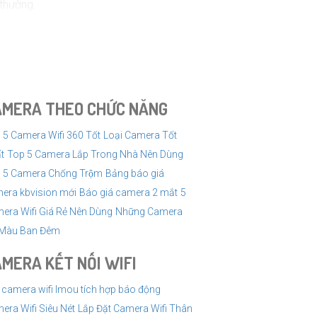
 thường.
c máy tính.
ng như Hikvision, Dahua, Bosch, Axis, Foscam và
c chuyên gia hoặc người đã sử dụng sản phẩm trước
AMERA THEO CHỨC NĂNG
 5 Camera Wifi 360 Tốt
Loại Camera Tốt
t
Top 5 Camera Lắp Trong Nhà Nên Dùng
 5 Camera Chống Trộm
Bảng báo giá
era kbvision mới
Báo giá camera 2 mắt
5
era Wifi Giá Rẻ Nên Dùng
Những Camera
Màu Ban Đêm
MERA KẾT NỐI WIFI
 camera wifi Imou tích hợp báo động
era Wifi Siêu Nét
Lắp Đặt Camera Wifi Thân