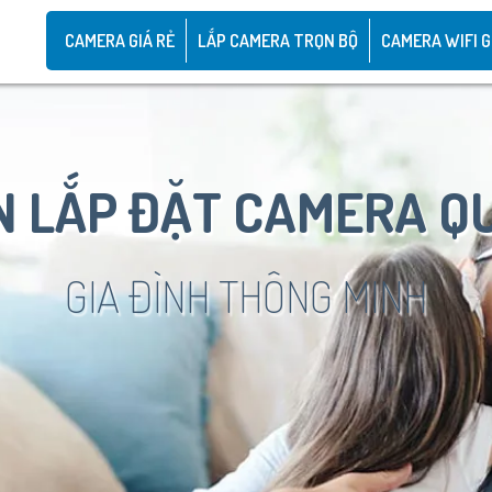
CAMERA GIÁ RẺ
LẮP CAMERA TRỌN BỘ
CAMERA WIFI G
 LẮP ĐẶT CAMERA Q
GIA ĐÌNH THÔNG MINH