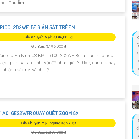
ăng :
Thu Âm.
R100-2D2WF-BE GIÁM SÁT TRẺ EM
B
Giá Khuyến Mại: 3,196,000 ₫
S
Giá Bán: 3,196,000 ₫
k
amera An Ninh CS-BM1-R100-2D2WF-Be là giải pháp hoàn
c
iệc giám sát an ninh. Với độ phân giải 2.0 MP, camera này
c
ình ảnh sắc nét và chi tiết
F-A0-6E22WFR QUAY QUÉT ZOOM 8X
B
Giá Khuyến Mại: ngung s₫n xu₫t
đ
Giá Bán: 2,809,000 ₫
b