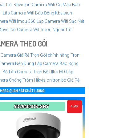
ài Trời Kbvision
Camera Wifi Có Màu Ban
m
Lắp Camera Wifi Báo Động Kbvision
era Wifi Imou 360
Lắp Camera Wifi Sắc Nét
Kbvsiion
Camera Wifi Imou Ngoài Trời
MERA THEO GÓI
 Camera Giá Rẻ Trọn Gói chính hãng
Trọn
Camera Nên Dùng
Lắp Camera Báo Động
n Bộ
Lắp Camera Trọn Bộ Ultra HD
Lắp
era Chống Trộm Hikvision trọn bộ Giá Rẻ
MERA QUAN SÁT CHẤT LƯỢNG