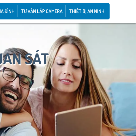
IA ĐÌNH
TƯ VẤN LẮP CAMERA
THIẾT BỊ AN NINH
UAN SÁT