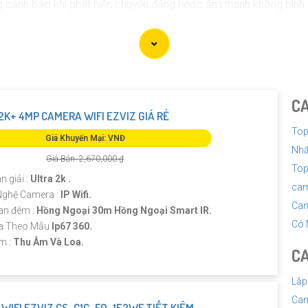
g cảnh báo khi phát hiện chuyển động hoặc âm thanh không bình
internet để bạn có thể theo dõi từ xa qua điện thoại di động hoặ
và cài đặt để tránh rắc rối trong quá trình sử dụng.
 tham khảo các thương hiệu Camera Báo Động Chống Trộm nổi tiế
 hợp, bạn nên tham khảo các đánh giá, so sánh và tư vấn từ cá
C
2K+ 4MP CAMERA WIFI EZVIZ GIÁ RẺ
Top
Giá Khuyến Mại: VNĐ
Nhấ
Giá Bán: 2,670,000 ₫
Top
n giải :
Ultra 2k .
cam
ghệ Camera :
IP Wifi.
Cam
an đêm :
Hồng Ngoại 30m Hồng Ngoại Smart IR.
Có 
a Theo Mẫu
Ip67 360.
ểm :
Thu Âm Và Loa.
CA
Lắp
Cam
WIFI EZVIZ CS-C1C-F0-1E2WF TIẾT KIỆM