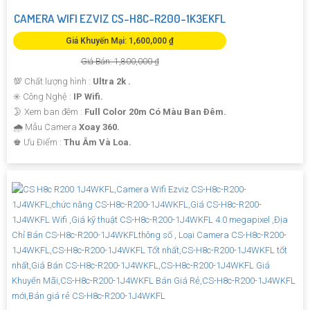
CAMERA WIFI EZVIZ CS-H8C-R200-1K3EKFL
Giá Khuyến Mại: 1,600,000 ₫
Giá Bán: 1,800,000 ₫
💯 Chất lượng hình :
Ultra 2k .
✳️ Công Nghệ :
IP Wifi.
🌛 Xem ban đêm :
Full Color 20m Có Màu Ban Ðêm.
🌧️ Mẫu Camera
Xoay 360.
️♚ Ưu Điểm :
Thu Âm Và Loa.