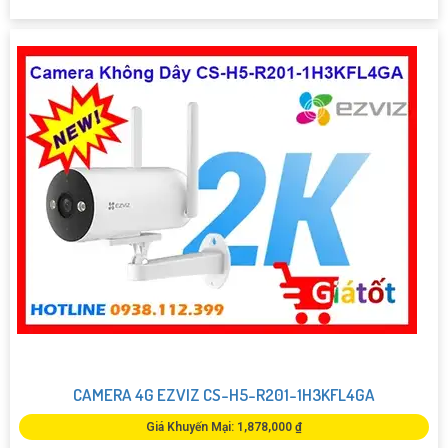
CAMERA 4G EZVIZ CS-H5-R201-1H3KFL4GA
Giá Khuyến Mại: 1,878,000 ₫