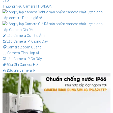
Thương hiệu Camera HIKVISON
Lắp camera Dahua giá rẻ
Lắp Camera Giá Rẻ
️🎤️
Lắp Camera Có Thu Âm
📶
Lắp Camera IP Không Dây
🕵️
Camera Zoom Quang
🧛‍♀️
Camera Tích Hợp AI
💻
Lắp Camera IP Có Dây
⚙️
Đầu Ghi Camera HD
📥
Đầu ghi camera IP