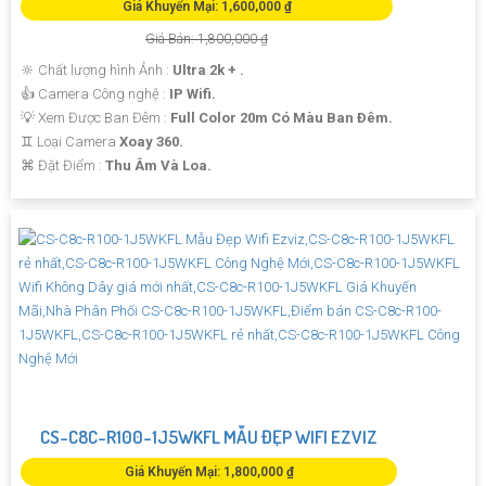
Giá Khuyến Mại: 1,600,000 ₫
Giá Bán: 1,800,000 ₫
🔆 Chất lượng hình Ảnh :
Ultra 2k + .
👍 Camera Công nghệ :
IP Wifi.
💡 Xem Được Ban Đêm :
Full Color 20m Có Màu Ban Ðêm.
♊ Loại Camera
Xoay 360.
️⌘ Đặt Điểm :
Thu Âm Và Loa.
CS-C8C-R100-1J5WKFL MẪU ĐẸP WIFI EZVIZ
Giá Khuyến Mại: 1,800,000 ₫