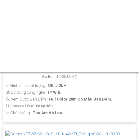
CAMERA CS-C8C-R100-1J4WKFL
Giá Khuyến Mại: 1,700,000 ₫
Giá Bán: 1,900,000 ₫
✨ Hình ảnh chất lượng :
Ultra 2k + .
🕉️ Sử dụng công nghệ :
IP Wifi.
🌜 Xem Được Ban Đêm :
Full Color 20m Có Màu Ban Ðêm.
⛓ Camera Dòng
Xoay 360.
️✨ Chức Năng :
Thu Âm Và Loa.