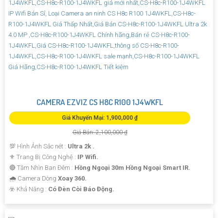
CAMERA EZVIZ CS H8C R100 1J4WKFL
Giá Khuyến Mại: 1,900,000 ₫
Giá Bán: 2,100,000 ₫
💯 Hình Ảnh Sắc nét :
Ultra 2k .
⚜️ Trang Bị Công Nghệ :
IP Wifi.
🔴 Tầm Nhìn Ban Đêm :
Hồng Ngoại 30m Hồng Ngoại Smart IR.
🌧️ Camera Dòng
Xoay 360.
️☣️ Khả Năng :
Có Đèn Còi Báo Động.