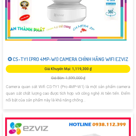
✪ CS-TY1 (PRO 4MP-W1) CAMERA CHÍNH HÃNG WIFI EZVIZ
Giá Khuyến Mại: 1,119,300 ₫
Giá Bán: 1,599,000 ₫
Camera quan sát Wifi CS-TY1 (Pro 4MP-W1) là một sản phẩm camera
quan sát chất lượng cao được tích hợp với công nghệ AI tiên tiến. Điểm
nổi bật của sản phẩm này là khả năng chống...