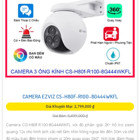
CAMERA EZVIZ CS-H80F-R100-8G444WKFL
Giá Khuyến Mại: 2,799,000 ₫
Giá Bán: 3,499,000 ₫
Camera CS-H80f-R100-8G444WKFL với độ phân giải 2K⁺ hỗ trợ zoom
quang 12× cho hình ảnh sắc nét tầm nhìn hồng ngoại lên đến 30m và chế
độ màu ban đêm trong phạm vi 20m quay xoay 360°, tích hợp đàm thoại