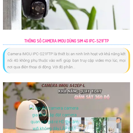
THÔNG SỐ CAMERA IMOU DÙNG SIM 4G IPC-S21FTP
Camera IMOU IPC-S21FTP là thiết bị an ninh linh hoạt với khả năng kết
nối 4G không phụ thuộc vào wifi giúp bạn truy cập video mọi lúc, mọi
nơi qua điện thoại di động. Với độ phân...