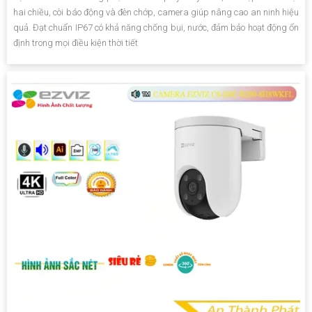
hai chiều, còi báo động và đèn chớp, camera giúp nâng cao an ninh hiệu
quả. Đạt chuẩn IP67 có khả năng chống bụi, nước, đảm bảo hoạt động ổn
định trong mọi điều kiện thời tiết