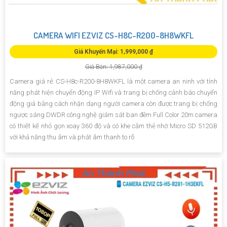
CAMERA WIFI EZVIZ CS-H8C-R200-8H8WKFL
Giá Khuyến Mại: 1,999,000 ₫
Giá Bán: 1,987,000 ₫
Camera giá rẻ CS-H8c-R200-8H8WKFL là một camera an ninh với tính
năng phát hiện chuyển động IP Wifi và trang bị chống cảnh báo chuyển
động giả bằng cách nhận dạng người camera còn được trang bị chống
ngược sáng DWDR công nghệ giám sát ban đêm Full Color 20m camera
có thiết kế nhỏ gọn xoay 360 độ và có khe cắm thẻ nhớ Micro SD 512GB
với khả năng thu âm và phát âm thanh to rõ