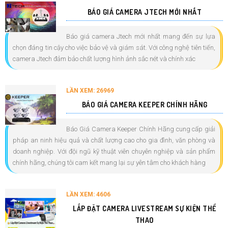
BÁO GIÁ CAMERA JTECH MỚI NHẤT
Báo giá camera Jtech mới nhất mang đến sự lựa
chọn đáng tin cậy cho việc bảo vệ và giám sát. Với công nghệ tiên tiến,
camera Jtech đảm bảo chất lượng hình ảnh sắc nét và chính xác
LẦN XEM: 26969
BÁO GIÁ CAMERA KEEPER CHÍNH HÃNG
Báo Giá Camera Keeper Chính Hãng cung cấp giải
pháp an ninh hiệu quả và chất lượng cao cho gia đình, văn phòng và
doanh nghiệp. Với đội ngũ kỹ thuật viên chuyên nghiệp và sản phẩm
chính hãng, chúng tôi cam kết mang lại sự yên tâm cho khách hàng
LẦN XEM: 4606
LẮP ĐẶT CAMERA LIVESTREAM SỰ KIỆN THỂ
THAO