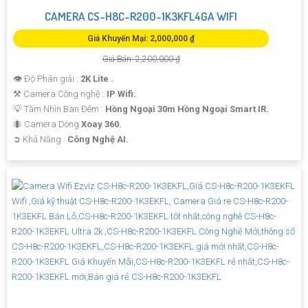
CAMERA CS-H8C-R200-1K3KFL4GA WIFI
Giá Khuyến Mại: 2,000,000 ₫
Giá Bán: 2,200,000 ₫
👁 Độ Phân giải :
2K Lite .
⚒ Camera Công nghệ :
IP Wifi.
💡 Tầm Nhìn Ban Đêm :
Hồng Ngoại 30m Hồng Ngoại Smart IR.
🐜 Camera Dòng
Xoay 360.
️➲ Khả Năng :
Công Nghệ AI.