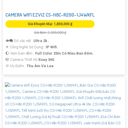
CAMERA WIFI EZVIZ CS-H8C-R200-1J4WKFL
Giá Khuyến Mại: 1,800,000 ₫
Giá Bán: 2,000,000 ₫
👁️‍🗨 Độ sắc nét :
Ultra 2k .
⚜️ Công Nghệ Sử Dụng :
IP Wifi.
🌔 Xem ban đêm :
Full Color 20m Có Màu Ban Ðêm.
🎼️ Camera Thiết Kế
Xoay 360.
️💠 Ưu Điểm :
Thu Âm Và Loa.