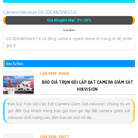
Camera Hikvision DS-2DE4825IWG1-E
Giá Khuyến Mại: 5%-35%
Giá Bán:
DS-2DE4825IWG1-E là dòng camera speed dome có trang bị độ phân
giải 8
Góc Tư Vấn
LẦN XEM: 40004
BÁO GIÁ TRỌN GÓI LẮP ĐẶT CAMERA GIÁM SÁT
HIKVISION
Báo Giá Trọn Gói Lắp Đặt Camera Giám Sát Hikvision: Chúng tôi xin
gửi đến Quý khách hàng báo giá trọn gói lắp đặt camera giám sát
Hikvision chất lượng cao, đảm bảo an ninh tối đa...
LẦN XEM: 26917