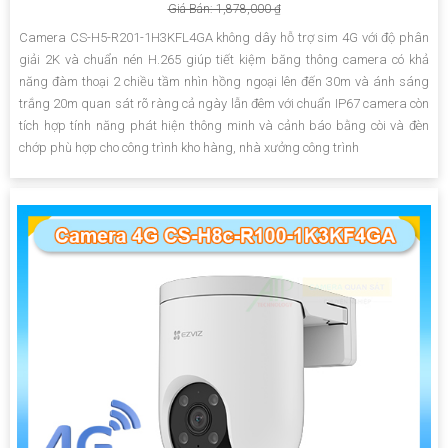
Giá Bán: 1,878,000 ₫
Camera CS-H5-R201-1H3KFL4GA không dây hỗ trợ sim 4G với độ phân
giải 2K và chuẩn nén H.265 giúp tiết kiệm băng thông camera có khả
năng đàm thoại 2 chiều tầm nhìn hồng ngoại lên đến 30m và ánh sáng
trắng 20m quan sát rõ ràng cả ngày lẫn đêm với chuẩn IP67 camera còn
tích hợp tính năng phát hiện thông minh và cảnh báo bằng còi và đèn
chớp phù hợp cho công trình kho hàng, nhà xưởng công trình