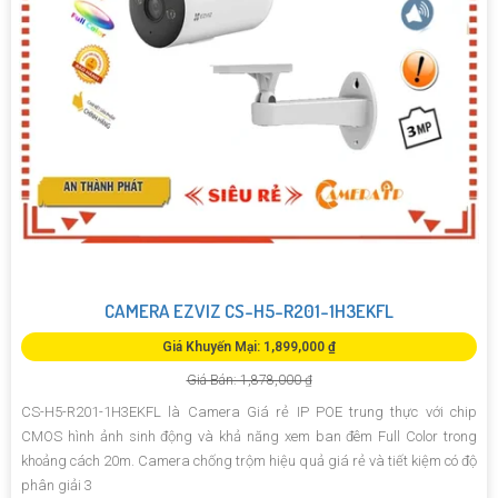
CAMERA EZVIZ CS-H5-R201-1H3EKFL
Giá Khuyến Mại: 1,899,000 ₫
Giá Bán: 1,878,000 ₫
CS-H5-R201-1H3EKFL là Camera Giá rẻ IP POE trung thực với chip
CMOS hình ảnh sinh động và khả năng xem ban đêm Full Color trong
khoảng cách 20m. Camera chống trộm hiệu quả giá rẻ và tiết kiệm có độ
phân giải 3