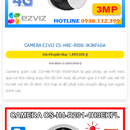
CAMERA EZVIZ CS-H8C-R100-1K3KF4GA
Giá Khuyến Mại: 1,899,000 ₫
Giá Bán: 2,300,000 ₫
Camera giám sát CS-H8c-R100-1K3KF4GA là giải pháp an ninh hiệu
quả với khả năng xoay 360 độ linh hoạt, độ phân giải 3.0 MP sắc nét hỗ
trợ kết nối 4G ổn định, tích hợp AI để phát hiện chuyển động con người
chính xác