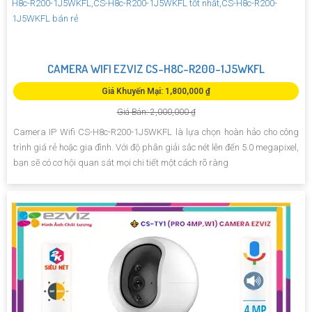
CAMERA WIFI EZVIZ CS-H8C-R200-1J5WKFL
Giá Khuyến Mại: 1,800,000 ₫
Giá Bán: 2,000,000 ₫
Camera IP Wifi CS-H8c-R200-1J5WKFL là lựa chọn hoàn hảo cho công
trình giá rẻ hoặc gia đình. Với độ phân giải sắc nét lên đến 5.0 megapixel,
bạn sẽ có cơ hội quan sát mọi chi tiết một cách rõ ràng