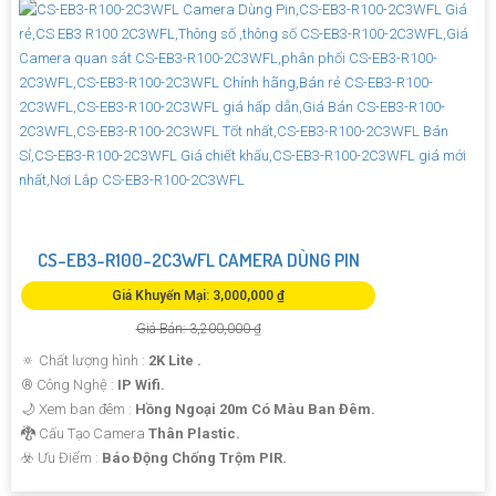
CS-EB3-R100-2C3WFL CAMERA DÙNG PIN
Giá Khuyến Mại: 3,000,000 ₫
Giá Bán: 3,200,000 ₫
🔅 Chất lượng hình :
2K Lite .
®️ Công Nghệ :
IP Wifi.
🌙 Xem ban đêm :
Hồng Ngoại 20m Có Màu Ban Đêm.
🐉️ Cấu Tạo Camera
Thân Plastic.
️☣️ Ưu Điểm :
Báo Động Chống Trộm PIR.