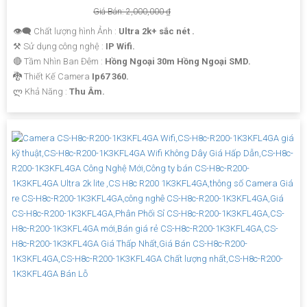
Giá Bán: 2,000,000 ₫
👁️‍🗨 Chất lượng hình Ảnh :
Ultra 2k+ sắc nét .
⚒ Sử dụng công nghệ :
IP Wifi.
🔴 Tầm Nhìn Ban Đêm :
Hồng Ngoại 30m Hồng Ngoại SMD.
🐉️ Thiết Kế Camera
Ip67 360.
️ლ Khả Năng :
Thu Âm.