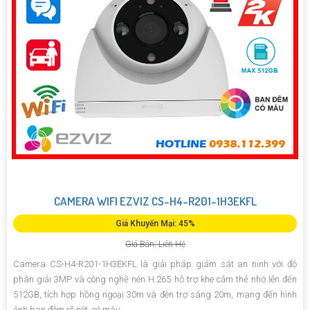
CAMERA WIFI EZVIZ CS-H4-R201-1H3EKFL
Giá Khuyến Mại: 45%
Giá Bán: Liên Hệ
Camera CS-H4-R201-1H3EKFL là giải pháp giám sát an ninh với độ
phân giải 3MP và công nghệ nén H.265 hỗ trợ khe cắm thẻ nhớ lên đến
512GB, tích hợp hồng ngoại 30m và đèn trợ sáng 20m, mang đến hình
ảnh ban đêm rõ nét, có màu