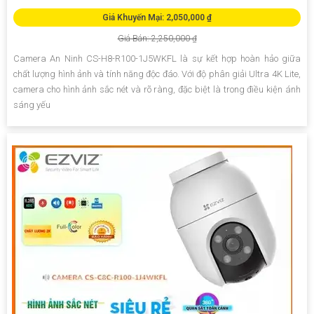
Giá Khuyến Mại: 2,050,000 ₫
Giá Bán: 2,250,000 ₫
Camera An Ninh CS-H8-R100-1J5WKFL là sự kết hợp hoàn hảo giữa
chất lượng hình ảnh và tính năng độc đáo. Với độ phân giải Ultra 4K Lite,
camera cho hình ảnh sắc nét và rõ ràng, đặc biệt là trong điều kiện ánh
sáng yếu