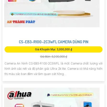
CS-EB3-R100-2C3WFL CAMERA DÙNG PIN
Giá Khuyến Mại: 3,000,000 ₫
Giá Bán: 3,200,000 ₫
Camera An Ninh CS-EB3-R100-2C3WFL là một Camera chất lượng với
hình ảnh sắc nét và độ phân giải Ultra 2k lite. Camera có khả năng hiển
thị màu sắc ban đêm và tầm quan sát hồng...