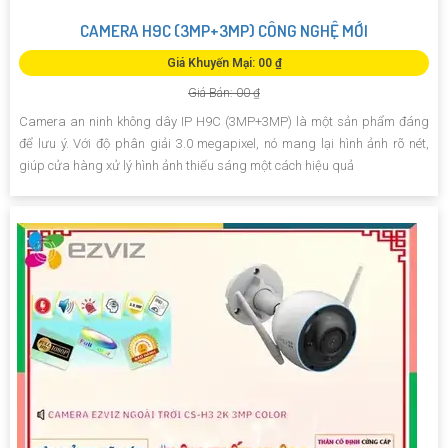
CAMERA H9C (3MP+3MP) CÔNG NGHỆ MỚI
Giá Khuyến Mại: 00 ₫
Giá Bán: 00 ₫
Camera an ninh không dây IP H9C (3MP+3MP) là một sản phẩm đáng
để lưu ý. Với độ phân giải 3.0 megapixel, nó mang lại hình ảnh rõ nét,
giúp cửa hàng xử lý hình ảnh thiếu sáng một cách hiệu quả