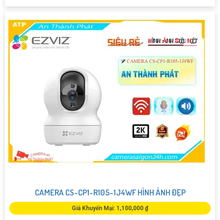
CAMERA CS-CP1-R105-1J4WF HÌNH ẢNH ĐẸP
Giá Khuyến Mại: 1,100,000 ₫