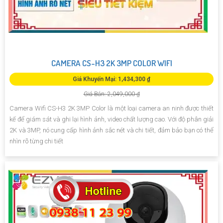
CAMERA CS-H3 2K 3MP COLOR WIFI
Giá Khuyến Mại: 1,434,300 ₫
Giá Bán: 2,049,000 ₫
Camera Wifi CS-H3 2K 3MP Color là một loại camera an ninh được thiết
kế để giám sát và ghi lại hình ảnh, video chất lượng cao. Với độ phân giải
2K và 3MP, nó cung cấp hình ảnh sắc nét và chi tiết, đảm bảo bạn có thể
nhìn rõ từng chi tiết