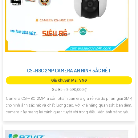
CS-H8C 2MP CAMERA AN NINH SẮC NÉT
Giá Khuyến Mại: VNĐ
Giá Bán: 2,590,000 ₫
Camera CS-H8C 2MP là sản phẩm camera giá rẻ với độ phân giải 2MP,
cho hình ảnh sắc nét và chất lượng cao. Với khả năng quan sát ban đêm,
camera này mang lại cảnh quan tuyệt vời trong điều kiện ánh sáng yếu