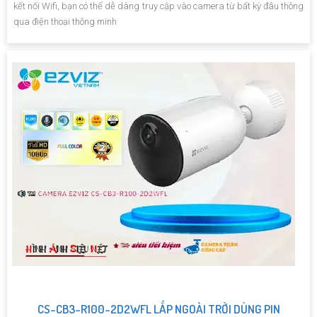
kết nối Wifi, bạn có thể dễ dàng truy cập vào camera từ bất kỳ đâu thông
qua điện thoại thông minh
CS-CB3-R100-2D2WFL LẮP NGOÀI TRỜI DÙNG PIN