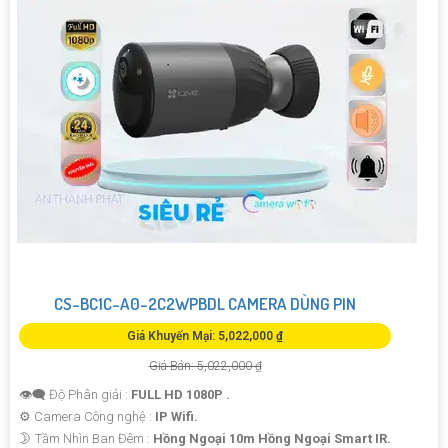
CS-BC1C-A0-2C2WPBDL CAMERA DÙNG PIN
Giá Khuyến Mại: 5,022,000 ₫
Giá Bán: 5,022,000 ₫
👁️‍🗨 Độ Phân giải :
FULL HD 1080P .
⚙ Camera Công nghệ :
IP Wifi.
🌛 Tầm Nhìn Ban Đêm :
Hồng Ngoại 10m Hồng Ngoại Smart IR.