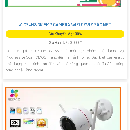
✓ CS-H8 3K 5MP CAMERA WIFI EZVIZ SẮC NÉT
Giá Khuyến Mại: 30%
Giá Bán: 3,290,000 ₫
Camera giá rẻ CS-H8 3K 5MP là một sản phẩm chất lượng với
Progressive Scan CMOS mang đến hình ảnh rõ nét. Đặc biệt, camera có
chất lượng hình ảnh ban đêm với khả năng quan sát tối đa 30m bằng
công nghệ Hồng Ngoại