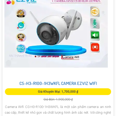
CS-H3-R100-1H3WKFL CAMERA EZVIZ WIFI
Giá Khuyến Mại: 1,700,000 ₫
Giá Bán: 1,900,000 ₫
Camera Wifi CS-H3-R100-1H3WKFL là một sản phẩm camera an ninh
cao cấp, thiết kế nhỏ gọn và chất lượng hình ảnh sắc nét. Với công nghệ