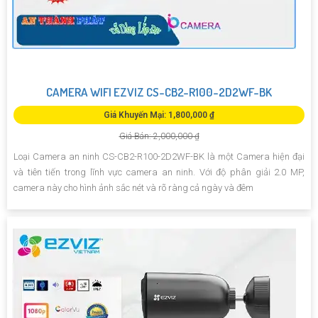
CAMERA WIFI EZVIZ CS-CB2-R100-2D2WF-BK
Giá Khuyến Mại: 1,800,000 ₫
Giá Bán: 2,000,000 ₫
Loại Camera an ninh CS-CB2-R100-2D2WF-BK là một Camera hiện đại
và tiên tiến trong lĩnh vực camera an ninh. Với độ phân giải 2.0 MP,
camera này cho hình ảnh sắc nét và rõ ràng cả ngày và đêm