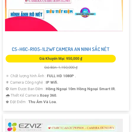
CS-H6C-R105-1L2WF CAMERA AN NINH SẮC NÉT
Giá Khuyến Mại: 950,000 ₫
Giá Bán: 1,150,000 ₫
🔅 Chất lượng hình Ảnh :
FULL HD 1080P .
⚜️ Camera Công nghệ :
IP Wifi.
❂ Xem Được Ban Đêm :
Hồng Ngoại 10m Hồng Ngoại Smart IR.
🌧️ Thiết Kế Camera
Xoay 360.
️♚ Đặt Điểm :
Thu Âm Và Loa.