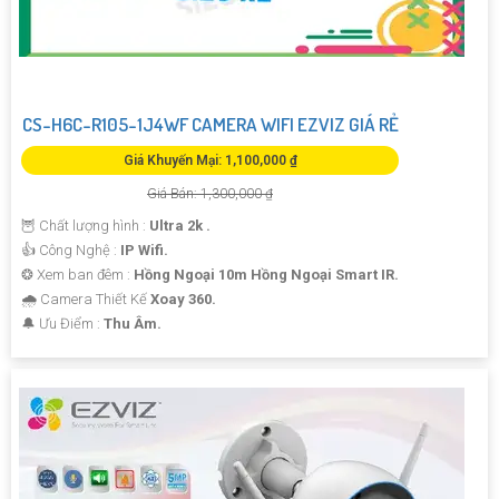
CS-H6C-R105-1J4WF CAMERA WIFI EZVIZ GIÁ RẺ
Giá Khuyến Mại: 1,100,000 ₫
Giá Bán: 1,300,000 ₫
🦉 Chất lượng hình :
Ultra 2k .
👍 Công Nghệ :
IP Wifi.
❂ Xem ban đêm :
Hồng Ngoại 10m Hồng Ngoại Smart IR.
🌧️ Camera Thiết Kế
Xoay 360.
️🔔 Ưu Điểm :
Thu Âm.