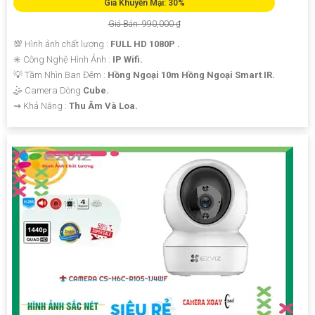
Giá Khuyến Mại: 30%
Giá Bán: 990,000 ₫
💯 Hình ảnh chất lượng :
FULL HD 1080P .
✳️ Công Nghệ Hình Ảnh :
IP Wifi.
💡 Tầm Nhìn Ban Đêm :
Hồng Ngoại 10m Hồng Ngoại Smart IR.
🤹 Camera Dòng
Cube.
️⇝ Khả Năng :
Thu Âm Và Loa.