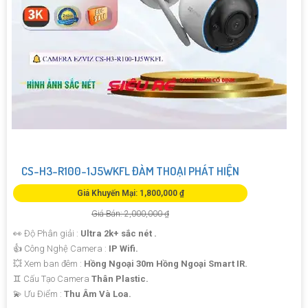
CS-H3-R100-1J5WKFL ĐÀM THOẠI PHÁT HIỆN
Giá Khuyến Mại: 1,800,000 ₫
Giá Bán: 2,000,000 ₫
👀 Độ Phân giải :
Ultra 2k+ sắc nét .
👍 Công Nghệ Camera :
IP Wifi.
💥 Xem ban đêm :
Hồng Ngoại 30m Hồng Ngoại Smart IR.
♊ Cấu Tạo Camera
Thân Plastic.
️💫 Ưu Điểm :
Thu Âm Và Loa.