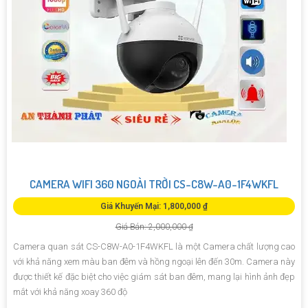
CAMERA WIFI 360 NGOÀI TRỜI CS-C8W-A0-1F4WKFL
Giá Khuyến Mại: 1,800,000 ₫
Giá Bán: 2,000,000 ₫
Camera quan sát CS-C8W-A0-1F4WKFL là một Camera chất lượng cao
với khả năng xem màu ban đêm và hồng ngoại lên đến 30m. Camera này
được thiết kế đặc biệt cho việc giám sát ban đêm, mang lại hình ảnh đẹp
mắt với khả năng xoay 360 độ