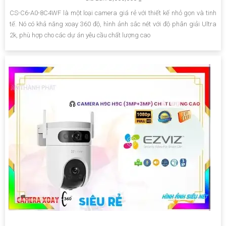
CS-C6-A0-8C4WF là một loại camera giá rẻ với thiết kế nhỏ gọn và tinh
tế. Nó có khả năng xoay 360 độ, hình ảnh sắc nét với độ phân giải Ultra
2k, phù hợp cho các dự án yêu cầu chất lượng cao