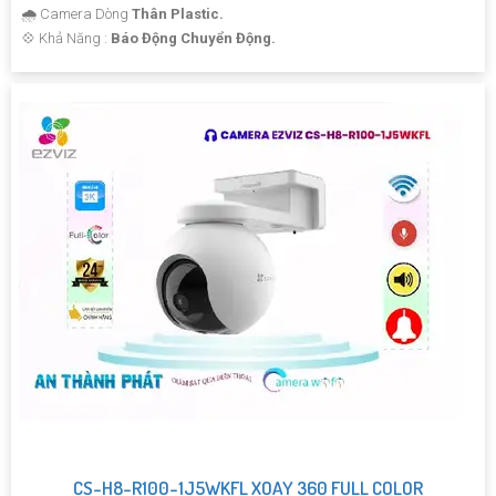
🌧️ Camera Dòng
Thân Plastic.
️💠 Khả Năng :
Báo Động Chuyển Động.
CS-H8-R100-1J5WKFL XOAY 360 FULL COLOR