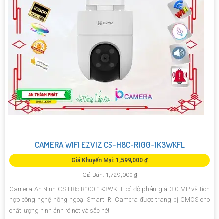
CAMERA WIFI EZVIZ CS-H8C-R100-1K3WKFL
Giá Khuyến Mại: 1,599,000 ₫
Giá Bán: 1,729,000 ₫
Camera An Ninh CS-H8c-R100-1K3WKFL có độ phân giải 3.0 MP và tích
hợp công nghệ hồng ngoại Smart IR. Camera được trang bị CMOS cho
chất lượng hình ảnh rõ nét và sắc nét