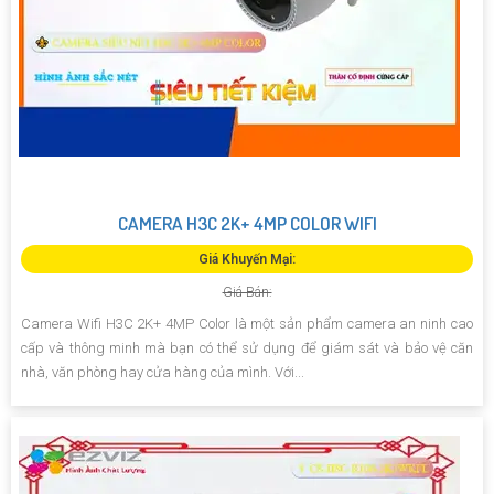
CAMERA H3C 2K+ 4MP COLOR WIFI
Giá Khuyến Mại:
Giá Bán:
Camera Wifi H3C 2K+ 4MP Color là một sản phẩm camera an ninh cao
cấp và thông minh mà bạn có thể sử dụng để giám sát và bảo vệ căn
nhà, văn phòng hay cửa hàng của mình. Với...