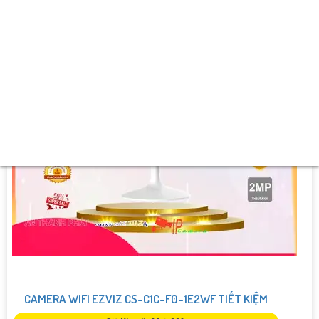
️💮 Ưu Điểm :
Thu Âm Và Loa.
CAMERA WIFI EZVIZ CS-C1C-F0-1E2WF TIẾT KIỆM