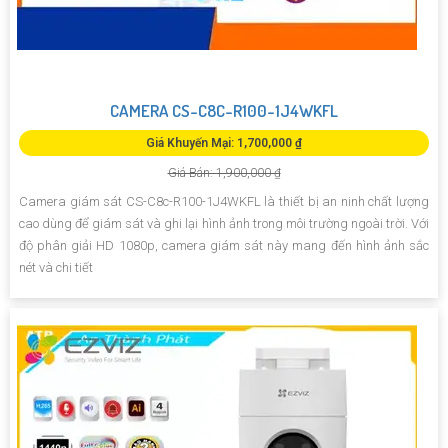
CAMERA CS-C8C-R100-1J4WKFL
Giá Khuyến Mại: 1,700,000 ₫
Giá Bán: 1,900,000 ₫
Camera giám sát CS-C8c-R100-1J4WKFL là thiết bị an ninh chất lượng
cao dùng để giám sát và ghi lại hình ảnh trong môi trường ngoài trời. Với
độ phân giải HD 1080p, camera giám sát này mang đến hình ảnh sắc
nét và chi tiết