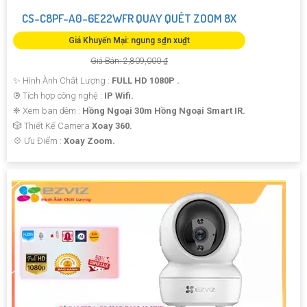
CS-C8PF-A0-6E22WFR QUAY QUÉT ZOOM 8X
Giá Khuyến Mại: ngung s₫n xu₫t
Giá Bán: 2,809,000 ₫
✨ Hình Ành Chất Lượng :
FULL HD 1080P .
®️ Tích hợp công nghệ :
IP Wifi.
❈ Xem ban đêm :
Hồng Ngoại 30m Hồng Ngoại Smart IR.
🎲 Thiết Kế Camera
Xoay 360.
️💠 Ưu Điểm :
Xoay Zoom.