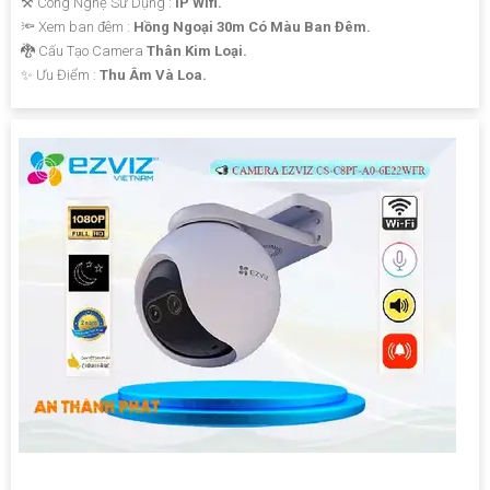
⚒ Công Nghệ Sử Dụng :
IP Wifi.
🔦 Xem ban đêm :
Hồng Ngoại 30m Có Màu Ban Đêm.
🐉️ Cấu Tạo Camera
Thân Kim Loại.
️✨ Ưu Điểm :
Thu Âm Và Loa.