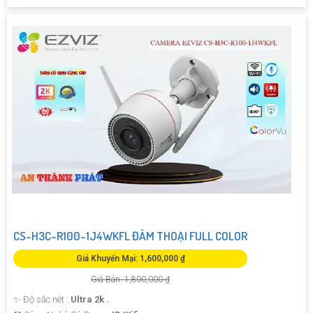
CS-H3C-R100-1J4WKFL ĐÀM THOẠI FULL COLOR
Giá Khuyến Mại: 1,600,000 ₫
Giá Bán: 1,800,000 ₫
✨ Độ sắc nét :
Ultra 2k .