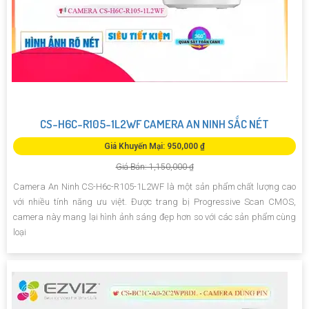
CS-H6C-R105-1L2WF CAMERA AN NINH SẮC NÉT
Giá Khuyến Mại: 950,000 ₫
Giá Bán: 1,150,000 ₫
Camera An Ninh CS-H6c-R105-1L2WF là một sản phẩm chất lượng cao
với nhiều tính năng ưu việt. Được trang bị Progressive Scan CMOS,
camera này mang lại hình ảnh sáng đẹp hơn so với các sản phẩm cùng
loại