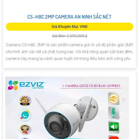
CS-H8C 2MP CAMERA AN NINH SẮC NÉT
Giá Khuyến Mại: VNĐ
Giá Bán: 2,590,000 ₫
Camera CS-H8C 2MP là sản phẩm camera giá rẻ với độ phân giải 2MP,
cho hình ảnh sắc nét và chất lượng cao. Với khả năng quan sát ban đêm,
camera này mang lại cảnh quan tuyệt vời trong điều kiện ánh sáng yếu