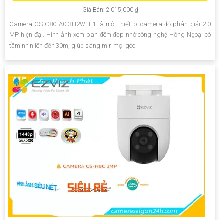
Giá Bán: 2,015,000 ₫
Camera CS-C8C-A0-3H2WFL1 là một thiết bị camera độ phân giải 2.0
MP hiện đại. Hình ảnh xem ban đêm đẹp nhờ công nghệ Hồng Ngoại có
tầm nhìn lên đến 30m, giúp sáng mịn mọi góc