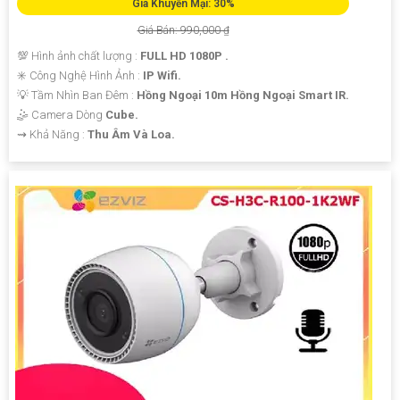
Giá Khuyến Mại: 30%
Giá Bán: 990,000 ₫
💯 Hình ảnh chất lượng :
FULL HD 1080P .
✳️ Công Nghệ Hình Ảnh :
IP Wifi.
💡 Tầm Nhìn Ban Đêm :
Hồng Ngoại 10m Hồng Ngoại Smart IR.
🤹 Camera Dòng
Cube.
️⇝ Khả Năng :
Thu Âm Và Loa.