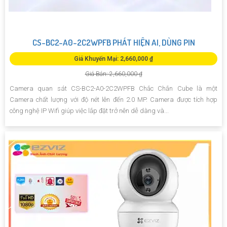
CS-BC2-A0-2C2WPFB PHÁT HIỆN AI, DÙNG PIN
Giá Khuyến Mại: 2,660,000 ₫
Giá Bán: 2,660,000 ₫
Camera quan sát CS-BC2-A0-2C2WPFB Chắc Chắn Cube là một
Camera chất lượng với độ nét lên đến 2.0 MP. Camera được tích hợp
công nghệ IP Wifi giúp việc lắp đặt trở nên dễ dàng và...