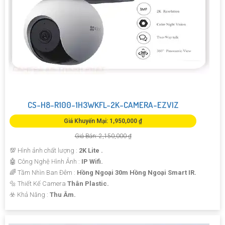
CS-H8-R100-1H3WKFL-2K-CAMERA-EZVIZ
Giá Khuyến Mại: 1,950,000 ₫
Giá Bán: 2,150,000 ₫
💯 Hình ảnh chất lượng :
2K Lite .
🤖️ Công Nghệ Hình Ảnh :
IP Wifi.
🌈 Tầm Nhìn Ban Đêm :
Hồng Ngoại 30m Hồng Ngoại Smart IR.
🔩 Thiết Kế Camera
Thân Plastic.
️☣️ Khả Năng :
Thu Âm.