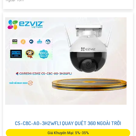
CS-C8C-A0-3H2WFL1 QUAY QUÉT 360 NGOÀI TRỜI
Giá Khuyến Mại: 5%-35%