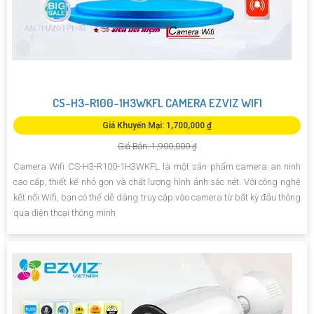
CS-H3-R100-1H3WKFL CAMERA EZVIZ WIFI
Giá Khuyến Mại: 1,700,000 ₫
Giá Bán: 1,900,000 ₫
Camera Wifi CS-H3-R100-1H3WKFL là một sản phẩm camera an ninh
cao cấp, thiết kế nhỏ gọn và chất lượng hình ảnh sắc nét. Với công nghệ
kết nối Wifi, bạn có thể dễ dàng truy cập vào camera từ bất kỳ đâu thông
qua điện thoại thông minh