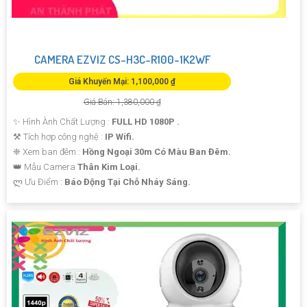
CAMERA EZVIZ CS-H3C-R100-1K2WF
Giá Khuyến Mại: 1,100,000 ₫
Giá Bán: 1,380,000 ₫
✨ Hình Ành Chất Lượng :
FULL HD 1080P .
⚒ Tích hợp công nghệ :
IP Wifi.
❈ Xem ban đêm :
Hồng Ngoại 30m Có Màu Ban Đêm.
👑 Mẫu Camera
Thân Kim Loại.
️ლ Ưu Điểm :
Báo Động Tại Chỗ Nháy Sáng.