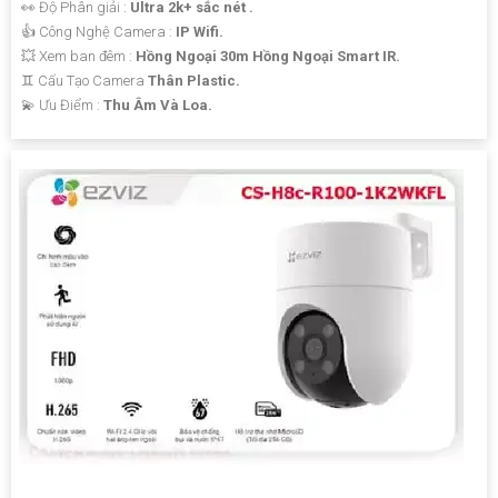
👀 Độ Phân giải :
Ultra 2k+ sắc nét .
👍 Công Nghệ Camera :
IP Wifi.
💥 Xem ban đêm :
Hồng Ngoại 30m Hồng Ngoại Smart IR.
♊ Cấu Tạo Camera
Thân Plastic.
️💫 Ưu Điểm :
Thu Âm Và Loa.