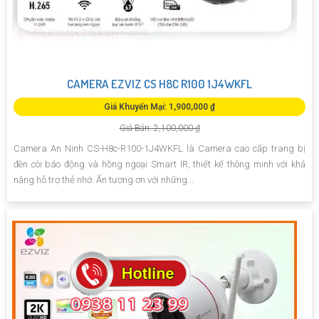
CAMERA EZVIZ CS H8C R100 1J4WKFL
Giá Khuyến Mại: 1,900,000 ₫
Giá Bán: 2,100,000 ₫
Camera An Ninh CS-H8c-R100-1J4WKFL là Camera cao cấp trang bị
đèn còi báo động và hồng ngoại Smart IR, thiết kế thông minh với khả
năng hỗ trợ thẻ nhớ. Ấn tượng ơn với những...