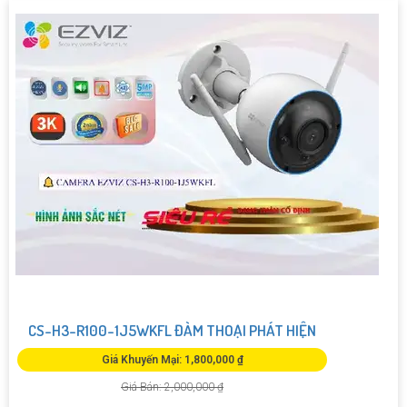
CS-H3-R100-1J5WKFL ĐÀM THOẠI PHÁT HIỆN
Giá Khuyến Mại: 1,800,000 ₫
Giá Bán: 2,000,000 ₫