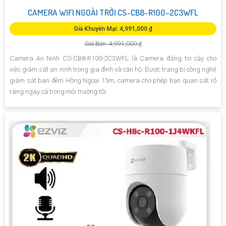
CAMERA WIFI NGOÀI TRỜI CS-CB8-R100-2C3WFL
Giá Khuyến Mại: 4,991,000 ₫
Giá Bán: 4,991,000 ₫
Camera An Ninh CS-CB8-R100-2C3WFL là Camera đáng tin cậy cho
việc giám sát an ninh trong gia đình và căn hộ. Được trang bị công nghệ
giám sát ban đêm Hồng Ngoại 15m, camera cho phép bạn quan sát rõ
ràng ngay cả trong môi trường tối