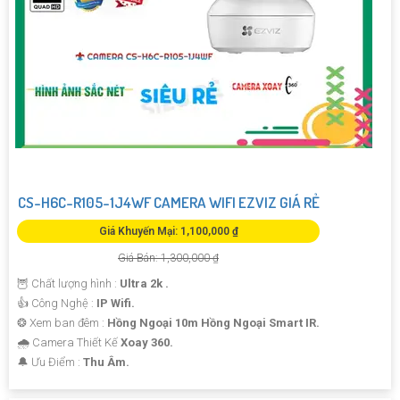
CS-H6C-R105-1J4WF CAMERA WIFI EZVIZ GIÁ RẺ
Giá Khuyến Mại: 1,100,000 ₫
Giá Bán: 1,300,000 ₫
🦉 Chất lượng hình :
Ultra 2k .
👍 Công Nghệ :
IP Wifi.
❂ Xem ban đêm :
Hồng Ngoại 10m Hồng Ngoại Smart IR.
🌧️ Camera Thiết Kế
Xoay 360.
️🔔 Ưu Điểm :
Thu Âm.