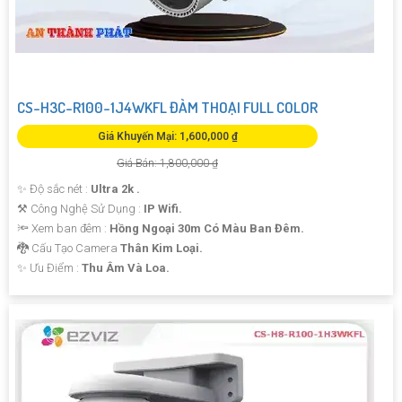
CS-H3C-R100-1J4WKFL ĐÀM THOẠI FULL COLOR
Giá Khuyến Mại: 1,600,000 ₫
Giá Bán: 1,800,000 ₫
✨ Độ sắc nét :
Ultra 2k .
⚒ Công Nghệ Sử Dụng :
IP Wifi.
🔦 Xem ban đêm :
Hồng Ngoại 30m Có Màu Ban Đêm.
🐉️ Cấu Tạo Camera
Thân Kim Loại.
️✨ Ưu Điểm :
Thu Âm Và Loa.