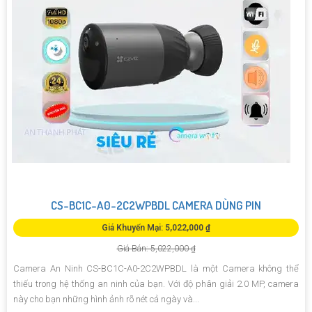
CS-BC1C-A0-2C2WPBDL CAMERA DÙNG PIN
Giá Khuyến Mại: 5,022,000 ₫
Giá Bán: 5,022,000 ₫
Camera An Ninh CS-BC1C-A0-2C2WPBDL là một Camera không thể
thiếu trong hệ thống an ninh của bạn. Với độ phân giải 2.0 MP, camera
này cho bạn những hình ảnh rõ nét cả ngày và...