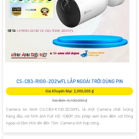
CS-CB3-R100-2D2WFL LẮP NGOÀI TRỜI DÙNG PIN
Giá Khuyến Mại: 2,900,000 ₫
Giá Bán: 3,100,000 ₫
Camera An Ninh CS-CB3-R100-2D2WFL là một Camera chất lượng
hàng đầu với hình ảnh Full HD 1080P, cho phép xem ban đêm với hồng
ngoại có tầm nhìn lên đến 15m. Camera tích hợp công...