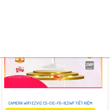
️💮 Ưu Điểm :
Thu Âm Và Loa.
CAMERA WIFI EZVIZ CS-C1C-F0-1E2WF TIẾT KIỆM