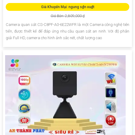
Giá Khuyến Mại: ngung s₫n xu₫t
Giá Bán: 2,809,000 ₫
Camera quan sát CS-C8PF-A0-6E22WFR là một Camera công nghệ tiên
tiến, được thiết kế để đáp ứng nhu cầu quan sát an ninh. Với độ phân
giải Full HD, camera cho hình ảnh sắc nét, chất lượng cao