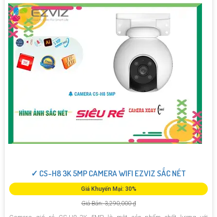
✓ CS-H8 3K 5MP CAMERA WIFI EZVIZ SẮC NÉT
Giá Khuyến Mại: 30%
Giá Bán: 3,290,000 ₫