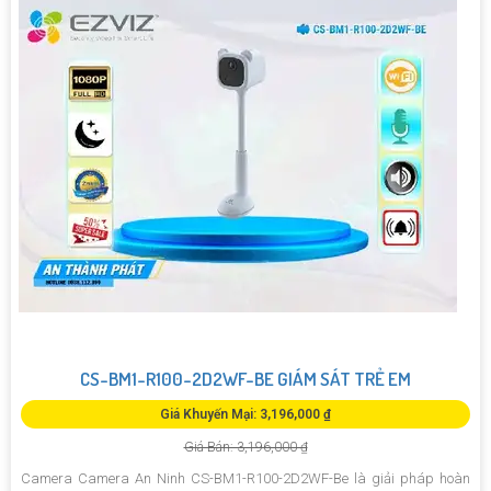
CS-BM1-R100-2D2WF-BE GIÁM SÁT TRẺ EM
Giá Khuyến Mại: 3,196,000 ₫
Giá Bán: 3,196,000 ₫
Camera Camera An Ninh CS-BM1-R100-2D2WF-Be là giải pháp hoàn