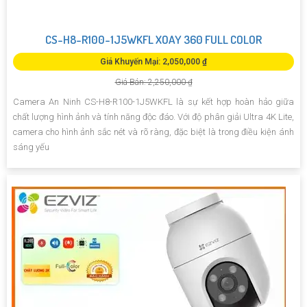
CS-H8-R100-1J5WKFL XOAY 360 FULL COLOR
Giá Khuyến Mại: 2,050,000 ₫
Giá Bán: 2,250,000 ₫
Camera An Ninh CS-H8-R100-1J5WKFL là sự kết hợp hoàn hảo giữa
chất lượng hình ảnh và tính năng độc đáo. Với độ phân giải Ultra 4K Lite,
camera cho hình ảnh sắc nét và rõ ràng, đặc biệt là trong điều kiện ánh
sáng yếu