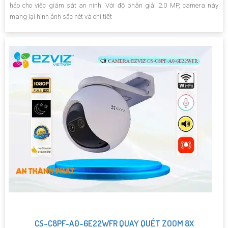
hảo cho việc giám sát an ninh. Với độ phân giải 2.0 MP, camera này
mang lại hình ảnh sắc nét và chi tiết
CS-C8PF-A0-6E22WFR QUAY QUÉT ZOOM 8X