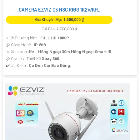
CAMERA EZVIZ CS H8C R100 1K2WKFL
Giá Khuyến Mại: 1,500,000 ₫
Giá Bán: 1,700,000 ₫
️⚡ Chất lượng hình :
FULL HD 1080P .
🕉️ Công Nghệ :
IP Wifi.
🔅 Xem ban đêm :
Hồng Ngoại 30m Hồng Ngoại Smart IR.
🤹 Camera Thiết Kế
Xoay 360.
️✔️ Ưu Điểm :
Có Đèn Còi Báo Động.