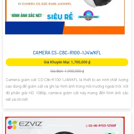
CAMERA CS-C8C-R100-1J4WKFL
Giá Khuyến Mại: 1,700,000 ₫
Giá Bán: 1,900,000 ₫
Camera giám sát CS-C8c-R100-1J4WKFL là thiết bị an ninh chất lượng
cao dùng để giám sát và ghi lại hình ảnh trong môi trường ngoài trời. Với
độ phân giải HD 1080p, camera giám sát này mang đến hình ảnh sắc
nét và chi tiết