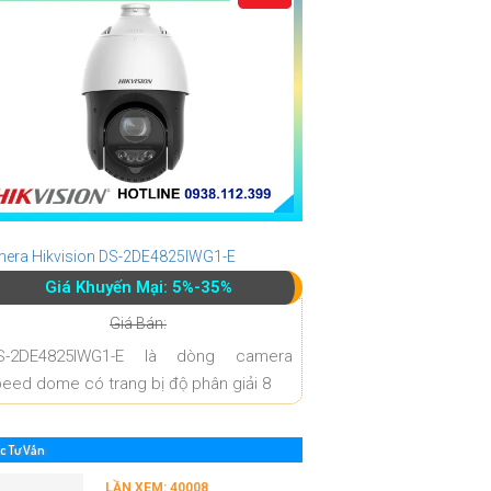
era Hikvision DS-2DE4825IWG1-E
Giá Khuyến Mại: 5%-35%
Giá Bán:
S-2DE4825IWG1-E là dòng camera
eed dome có trang bị độ phân giải 8
c Tư Vấn
LẦN XEM: 40008