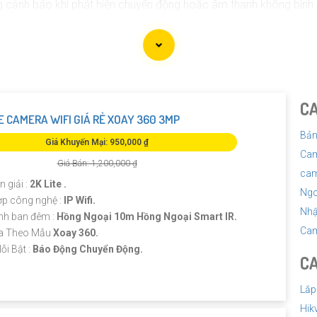
g cảnh báo khi phát hiện chuyển động hoặc âm thanh không bình
internet để bạn có thể theo dõi từ xa qua điện thoại di động hoặ
và cài đặt để tránh rắc rối trong quá trình sử dụng.
 tham khảo các thương hiệu Camera Báo Động Chống Trộm nổi tiế
 hợp, bạn nên tham khảo các đánh giá, so sánh và tư vấn từ cá
C
 CAMERA WIFI GIÁ RẺ XOAY 360 3MP
Bản
Giá Khuyến Mại: 950,000 ₫
Cam
Giá Bán: 1,200,000 ₫
cam
 giải :
2K Lite .
Ngo
ợp công nghệ :
IP Wifi.
Nhậ
nh ban đêm :
Hồng Ngoại 10m Hồng Ngoại Smart IR.
Cam
a Theo Mẫu
Xoay 360.
ỗi Bật :
Báo Động Chuyển Động.
CA
Lắp
Hik