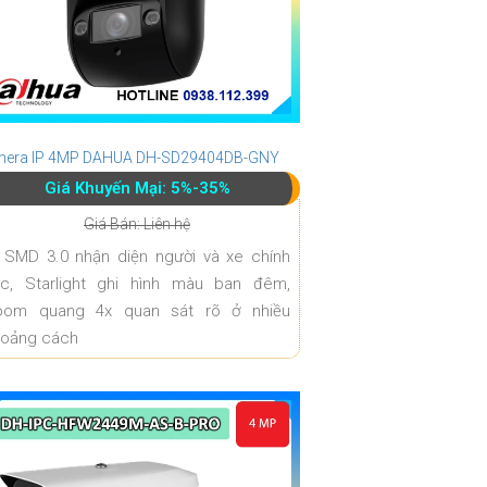
era IP 4MP DAHUA DH-SD29404DB-GNY
Giá Khuyến Mại: 5%-35%
Giá Bán: Liên hệ
 SMD 3.0 nhận diện người và xe chính
ác, Starlight ghi hình màu ban đêm,
oom quang 4x quan sát rõ ở nhiều
hoảng cách