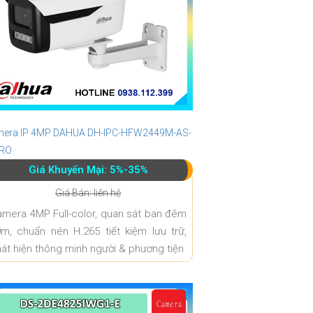
era IP 4MP DAHUA DH-IPC-HFW2449M-AS-
PRO
Giá Khuyến Mại: 5%-35%
Giá Bán: liên hệ
mera 4MP Full-color, quan sát ban đêm
m, chuẩn nén H.265 tiết kiệm lưu trữ,
át hiện thông minh người & phương tiện