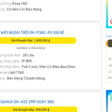
ra Dòng
Xoay 360.
ng :
Có Đèn Còi Báo Động.
WIFI NGOÀI TRỜI DH-P3AE-PV GIÁ RẺ
Cam
Giá Khuyến Mại: 1,600,000 ₫
Giá Bán: 1,900,000 ₫
ượng hình Ảnh :
2K Lite .
AI
g công nghệ :
IP Wifi.
x
hìn Ban Đêm :
Full Color 30m Có Màu Ban Ðêm.
Z
Camera
Ip67 360.
k
ăng :
Báo Động Chuyển Động.
DAHUA DH-H2C 2MP XOAY 360
Giá Khuyến Mại: 990,000 ₫