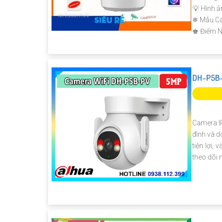
💡 Hình ả
❄ Mẫu C
️♚ Điểm N
DH-P5B-
Camera IP
đình và d
tiện lợi,
theo dõi 