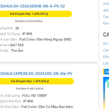
mới
 DAHUA DH-SD2A500HB-GN-A-PV-S2
dah
Giá Khuyến Mại: 1,600,000 ₫
Cam
Giá Bán: 2,250,000 ₫
Kbv
ượng hình :
3k .
CA
ghệ Sử Dụng :
IP Wifi.
nh ban đêm :
Full Color 30m Hồng Ngoại SMD.
Bộ 
Camera
Ip67 360.
Cam
ỗi Bật :
Thu Âm.
Kbv
Lắp
CA
 DAHUA CAMERA DH-SD2A200-GN-AW-PV
Giá Khuyến Mại: 1,499,000 ₫
Giá Bán: 2,667,000 ₫
nh chất lượng :
FULL HD 1080P .
ghệ Hình Ảnh :
IP Wifi.
hìn Ban Đêm :
Full Color 20m Có Màu Ban Đêm.