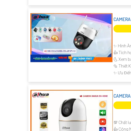
CAMERA
✨ Hình À
👍 Tích h
🌜 Xem b
🔩 Thiết
️✨ Ưu Điể
CAMERA 
💯 Chất l
👍 Công 