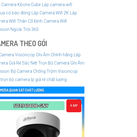
Camera Kbone Cube
Lắp camera wifi
ua có báo động
Lắp Camera Wifi 2K
Lắp
era Wifi Thân Cố Định
Camera Wifi
ision Ngoài Trời 360
MERA THEO GÓI
Camera Visioncop Ghi Âm Chính hãng
Lắp
era Giá Rẻ Sắc Nét
Trọn Bộ Camera Ghi Âm
ision
Bộ Camera Chống Trộm Visioncop
 trọn bộ camera Ip giá rẻ chất lượng
MERA QUAN SÁT CHẤT LƯỢNG