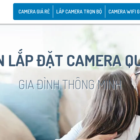
CAMERA GIÁ RẺ
LẮP CAMERA TRỌN BỘ
CAMERA WIFI G
 LẮP ĐẶT CAMERA Q
GIA ĐÌNH THÔNG MINH