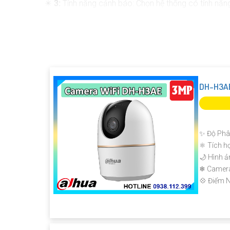
✴️
3:
Tính năng cảnh báo: Chọn hệ thống có tính năn
❂
4:
Kết nối mạng: Chọn camera có khả năng kết nối 
🛃
5:
Dễ sử dụng và cài đặt: Chọn hệ thống dễ sử dụng 
Tùy theo nhu cầu và ngân sách của bạn, bạn có thể
nhiều thương hiệu khác. Để chọn được sản phẩm phù
đó.
DH-H3AE
✨ Độ Phân
⚛️ Tích h
🌙 Hình ả
❄ Camer
️💠 Điểm N