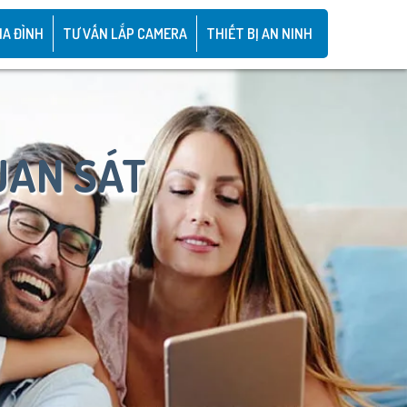
IA ĐÌNH
TƯ VẤN LẮP CAMERA
THIẾT BỊ AN NINH
UAN SÁT