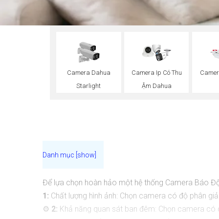
Camera Dahua
Camera Ip Có Thu
Camer
Starlight
Ậm Dahua
Để lựa chọn hoàn hảo một hệ thống Camera Báo Độ
1:
Chất lượng hình ảnh: Chọn camera có độ phân gi
⚙
2:
Khả năng quan sát ban đêm: Chọn camera có c