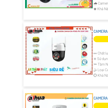
🌧️ Came
️♚ Khả Nă
'
CAMERA 
👀 Chất l
✳️ Sử dụn
🔦 Tầm N
🤹 Loại 
️💮 Khả N
CAMERA 