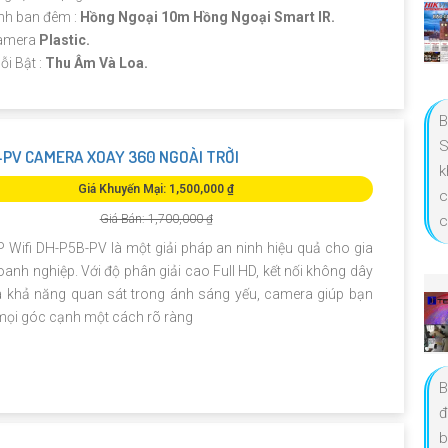
nh ban đêm :
Hồng Ngoại 10m Hồng Ngoại Smart IR.
amera
Plastic.
ỗi Bật :
Thu Âm Và Loa.
B
S
PV CAMERA XOAY 360 NGOÀI TRỜI
k
Giá Khuyến Mại: 1,500,000 ₫
c
Giá Bán: 1,700,000 ₫
c
 Wifi DH-P5B-PV là một giải pháp an ninh hiệu quả cho gia
oanh nghiệp. Với độ phân giải cao Full HD, kết nối không dây
 và khả năng quan sát trong ánh sáng yếu, camera giúp bạn
mọi góc cạnh một cách rõ ràng
B
đ
b