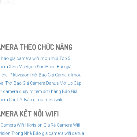
 thường.
c máy tính.
ng như Hikvision, Dahua, Bosch, Axis, Foscam và
c chuyên gia hoặc người đã sử dụng sản phẩm trước
AMERA THEO CHỨC NĂNG
 báo giá camera wifi imou mới
Top 5
era Xem Mã Vạch Đơn Hàng
Báo giá
era IP kbvision mới
Báo Giá Camera Imou
ài Trời
Báo Giá Camera Dahua Mới Up Cập
t
camera quay rõ tem đơn hàng
Báo Giá
era Chi Tiết
Báo giá camera wifi
MERA KẾT NỐI WIFI
 Camera Wifi Hikvision Giá Rẻ
Camera Wifi
vision Trong Nhà
Báo giá camera wifi dahua