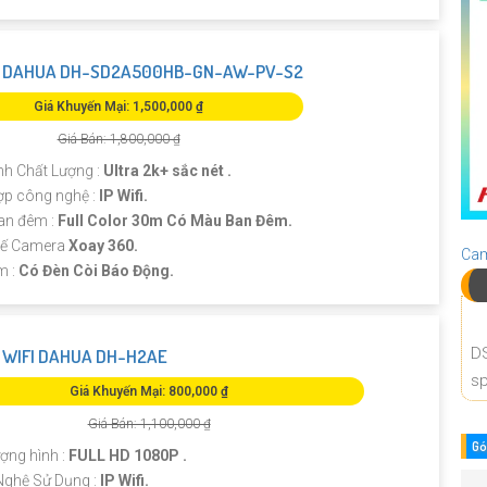
 DAHUA DH-SD2A500HB-GN-AW-PV-S2
Giá Khuyến Mại: 1,500,000 ₫
Giá Bán: 1,800,000 ₫
nh Chất Lượng :
Ultra 2k+ sắc nét .
ợp công nghệ :
IP Wifi.
an đêm :
Full Color 30m Có Màu Ban Đêm.
 Kế Camera
Xoay 360.
Cam
m :
Có Đèn Còi Báo Động.
D
WIFI DAHUA DH-H2AE
sp
Giá Khuyến Mại: 800,000 ₫
Giá Bán: 1,100,000 ₫
Gó
ượng hình :
FULL HD 1080P .
Nghệ Sử Dụng :
IP Wifi.