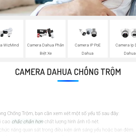
a WizMind
Camera Dahua Phân
Camera IP PoE
Camera Ip
Biệt Xe
Dahua
Dahua
CAMERA DAHUA CHỐNG TRỘM
ng Chống Trộm, bạn cần xem xét một số yếu tố sau đây:
ải cao
chắc chắn hơn
chất lượng hình ảnh rõ nét.
hức năng quan sát trong điều kiện ánh sáng yếu hoặc ban đêm.