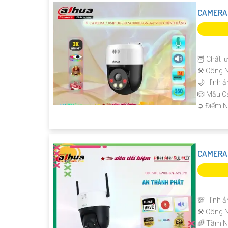
CAMERA
🦉 Chất l
⚒ Công N
🌙 Hình ả
🎲 Mẫu 
️➲ Điểm N
CAMERA
💯 Hình ả
⚒ Công N
🌈 Tầm N