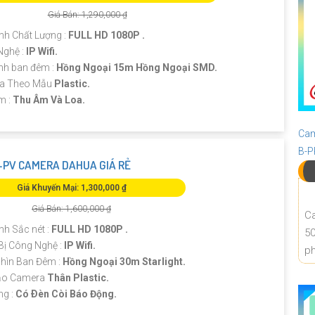
Giá Bán: 1,290,000 ₫
nh Chất Lượng :
FULL HD 1080P .
Nghệ :
IP Wifi.
nh ban đêm :
Hồng Ngoại 15m Hồng Ngoại SMD.
ra Theo Mẫu
Plastic.
m :
Thu Âm Và Loa.
Cam
B-
PV CAMERA DAHUA GIÁ RẺ
Giá Khuyến Mại: 1,300,000 ₫
Giá Bán: 1,600,000 ₫
Ca
nh Sắc nét :
FULL HD 1080P .
50
Bị Công Nghệ :
IP Wifi.
ph
hìn Ban Đêm :
Hồng Ngoại 30m Starlight.
Tạo Camera
Thân Plastic.
ng :
Có Ðèn Còi Báo Động.