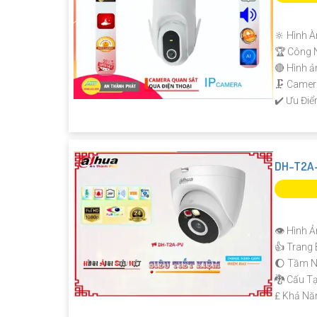
🔆 Hình À
🏆 Công 
🔴 Hình ả
🗜️ Came
️✔️ Ưu Điể
DH-T2A-
👁 Hình Ả
👍 Trang 
🌔 Tầm N
🐉️ Cấu 
️₤ Khả Nă