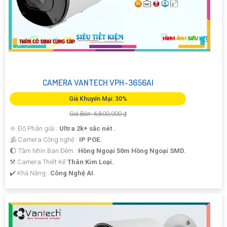
CAMERA VANTECH VPH-3656AI
Giá Khuyến Mại: 30%
Giá Bán: 6,800,000 ₫
🔆 Độ Phân giải :
Ultra 2k+ sắc nét .
🕉️ Camera Công nghệ :
IP POE.
🌔 Tầm Nhìn Ban Đêm :
Hồng Ngoại 50m Hồng Ngoại SMD.
⚒ Camera Thiết Kế
Thân Kim Loại.
️✔️ Khả Năng :
Công Nghệ AI.