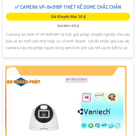
✅ CAMERA VP-8491BP THIÊT KẾ DOME CHẮC CHẮN
Giá Khuyến Mại: 00 ₫
Giá Bán: 00 ₫
Camera An Ninh IP VP-8491BP là một giải pháp chuyên nghiệp cho việc
bảo vệ an ninh căn nhà hoặc cơ sở kinh doanh. Với độ phân giải cao 4K,
camera này cho phép người dùng xem hình ảnh sắc nét và chi tiết từ xa