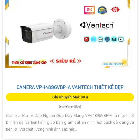
CAMERA VP-I4896VBP-A VANTECH THIẾT KẾ ĐẸP
Giá Khuyến Mại: 00 ₫
Giá Bán: 00 ₫
Camera Giá rẻ Cấp Nguồn Qua Dây Mạng VP-i4896VBP-A là một thiết
bị hiện đại và tiên tiến, giúp bạn giám sát an ninh một cách dễ dàng và
tiện lợi. Với chất lượng hình ảnh sắc nét...