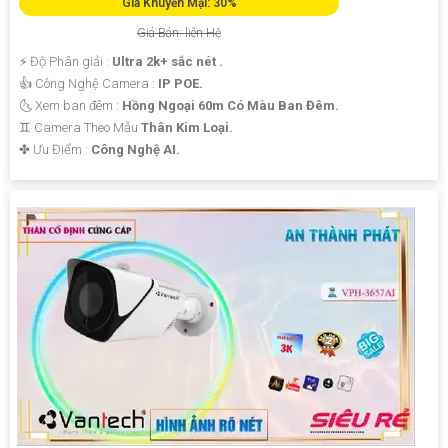
Giá Khuyến Mại: 30%
Giá Bán: liên Hệ
️⚡ Độ Phân giải :
Ultra 2k+ sắc nét .
👍 Công Nghệ Camera :
IP POE.
🌜 Xem ban đêm :
Hồng Ngoại 60m Có Màu Ban Đêm.
♊ Camera Theo Mẫu
Thân Kim Loại.
️✤ Ưu Điểm :
Công Nghệ AI.