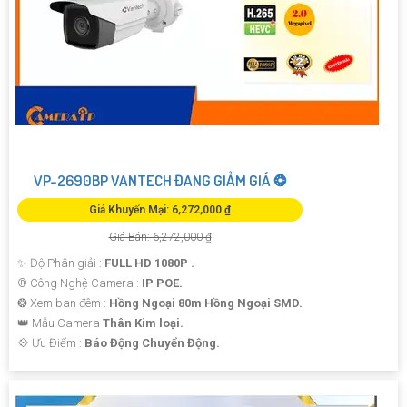
VP-2690BP VANTECH ĐANG GIẢM GIÁ ❂
Giá Khuyến Mại: 6,272,000 ₫
Giá Bán: 6,272,000 ₫
✨ Độ Phân giải :
FULL HD 1080P .
®️ Công Nghệ Camera :
IP POE.
❂ Xem ban đêm :
Hồng Ngoại 80m Hồng Ngoại SMD.
👑 Mẫu Camera
Thân Kim loại.
️💠 Ưu Điểm :
Báo Động Chuyển Động.