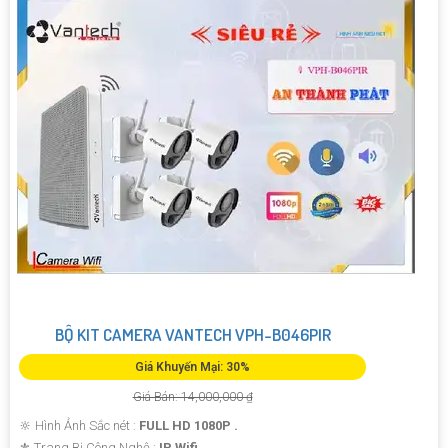
BỘ KIT CAMERA VANTECH VPH-B046PIR
Giá Khuyến Mại: 30%
Giá Bán: 14,000,000 ₫
🔆 Hình Ảnh Sắc nét :
FULL HD 1080P .
⚜️ Trang Bị Công Nghệ :
IP Wifi.