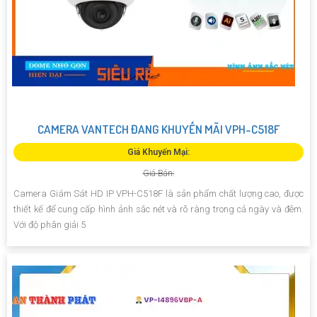
CAMERA VANTECH ĐANG KHUYẾN MÃI VPH-C518F
Giá Khuyến Mại:
Giá Bán:
Camera Giám Sát HD IP VPH-C518F là sản phẩm chất lượng cao, được
thiết kế để cung cấp hình ảnh sắc nét và rõ ràng trong cả ngày và đêm.
Với độ phân giải 5