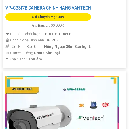
VP-C3317B CAMERA CHÍNH HÃNG VANTECH
Giá Khuyến Mại: 30%
Giá Bán: 2,700,000 ₫
👁 Hình ảnh chất lượng :
FULL HD 1080P .
🤖️ Công Nghệ Hình Ảnh :
IP POE.
🌈 Tầm Nhìn Ban Đêm :
Hồng Ngoại 30m Starlight.
🎨 Camera Dòng
Dome Kim loại.
️➲ Khả Năng :
Thu Âm.