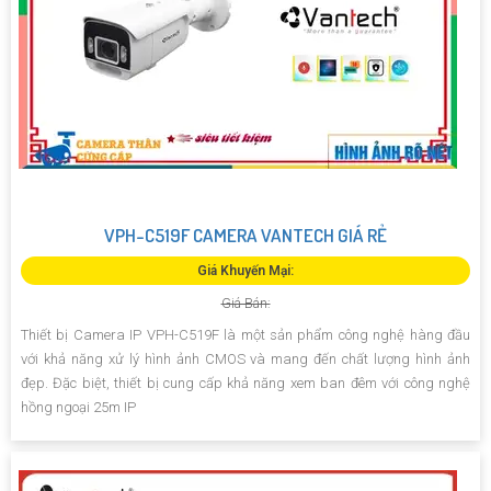
VPH-C519F CAMERA VANTECH GIÁ RẺ
Giá Khuyến Mại:
Giá Bán:
Thiết bị Camera IP VPH-C519F là một sản phẩm công nghệ hàng đầu
với khả năng xử lý hình ảnh CMOS và mang đến chất lượng hình ảnh
đẹp. Đặc biệt, thiết bị cung cấp khả năng xem ban đêm với công nghệ
hồng ngoại 25m IP