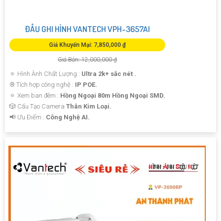
ĐẦU GHI HÌNH VANTECH VPH-3657AI
Giá Khuyến Mại: 7,850,000 ₫
Giá Bán: 12,000,000 ₫
🔅 Hình Ành Chất Lượng :
Ultra 2k+ sắc nét .
®️ Tích hợp công nghệ :
IP POE.
🔅 Xem ban đêm :
Hồng Ngoại 80m Hồng Ngoại SMD.
🎲 Cấu Tạo Camera
Thân Kim Loại.
️📢 Ưu Điểm :
Công Nghệ AI.