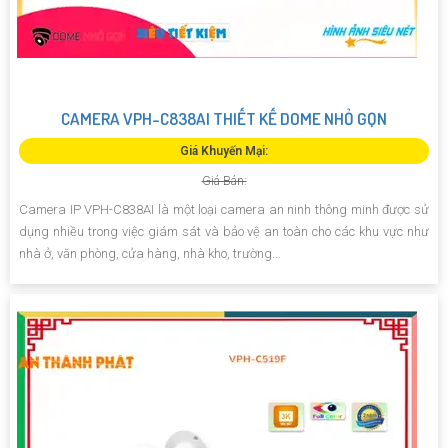
CAMERA VPH-C838AI THIẾT KẾ DOME NHỎ GỌN
Giá Khuyến Mại:
Giá Bán:
Camera IP VPH-C838AI là một loại camera an ninh thông minh được sử
dụng nhiều trong việc giám sát và bảo vệ an toàn cho các khu vực như
nhà ở, văn phòng, cửa hàng, nhà kho, trường...