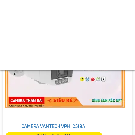
️✨ Khả Năng :
Báo Động Chuyển Động.
CAMERA VANTECH VPH-C519AI