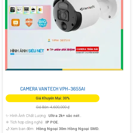
CAMERA VANTECH VPH-3655AI
Giá Khuyến Mại: 30%
Giá Bán: 4,600,000 ₫
✨ Hình Ành Chất Lượng :
Ultra 2k+ sắc nét .
⚛️ Tích hợp công nghệ :
IP POE.
🌙 Xem ban đêm :
Hồng Ngoại 30m Hồng Ngoại SMD.