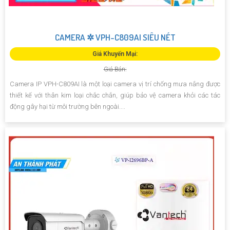
CAMERA ✲ VPH-C809AI SIÊU NÉT
Giá Khuyến Mại:
Giá Bán:
Camera IP VPH-C809AI là một loại camera vị trí chống mưa nắng được
thiết kế với thân kim loại chắc chắn, giúp bảo vệ camera khỏi các tác
động gây hại từ môi trường bên ngoài....