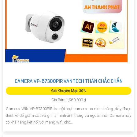
CAMERA VP-B7300PIR VANTECH THÂN CHẮC CHẮN
Giá Khuyến Mại: 30%
Giá Bán: 1,980,000 ₫
Camera Wifi VP-B7300PIR là một loại camera an ninh không dây được
thiết kế để giám sát và ghi lại hình ảnh trong và ngoài nhà. Camera này
có khả năng kết nối với mạng wifi, cho...