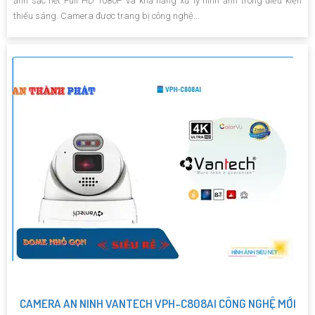
ảnh sắc nét Full HD 1080P và khả năng xử lý hình ảnh trong điều kiện
thiếu sáng. Camera được trang bị công nghệ...
CAMERA AN NINH VANTECH VPH-C808AI CÔNG NGHỆ MỚI