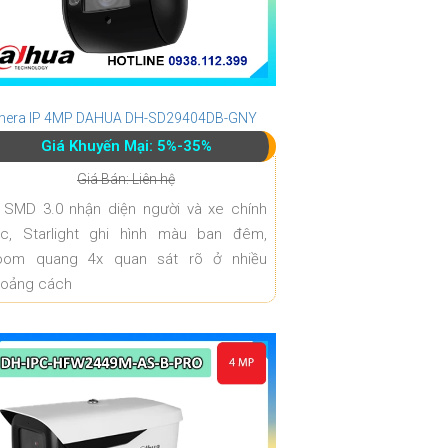
era IP 4MP DAHUA DH-SD29404DB-GNY
Giá Khuyến Mại: 5%-35%
Giá Bán: Liên hệ
 SMD 3.0 nhận diện người và xe chính
ác, Starlight ghi hình màu ban đêm,
oom quang 4x quan sát rõ ở nhiều
hoảng cách