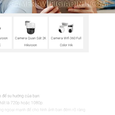
ision
Camera Quan Sát 2K
Camera Wifi 360 Full
K
Hikvision
Color Hik
p để su hướng của bạn:
nhất là 720p hoặc 1080p.
ng ngoại mạnh để cho hình ảnh ban đêm rõ ràng.