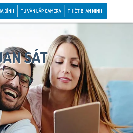
IA ĐÌNH
TƯ VẤN LẮP CAMERA
THIẾT BỊ AN NINH
UAN SÁT