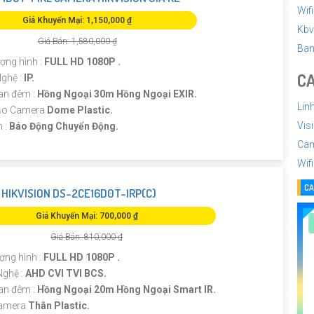
Wif
Giá Khuyến Mại: 1,150,000 ₫
Kbv
Giá Bán: 1,580,000 ₫
Ban
ượng hình :
FULL HD 1080P .
CA
Nghệ :
IP.
an đêm :
Hồng Ngoại 30m Hồng Ngoại EXIR.
Lin
Tạo Camera
Dome Plastic.
Vis
m :
Báo Động Chuyển Động.
Cam
Wifi
CA
HIKVISION DS-2CE16D0T-IRP(C)
Giá Khuyến Mại: 700,000 ₫
Giá Bán: 810,000 ₫
ượng hình :
FULL HD 1080P .
Nghệ :
AHD CVI TVI BCS.
an đêm :
Hồng Ngoại 20m Hồng Ngoại Smart IR.
Camera
Thân Plastic.