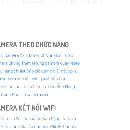
nh hoạt động ổn định trong mọi điều kiện thời tiết.
hãy chọn camera có hệ thống lưu trữ dữ liệu để có
âm thanh bất thường để bạn có thể reagir nhanh
a mình.
AMERA THEO CHỨC NĂNG
 5 Camera Xem Mã Vạch Vận Đơn
Top 5
era Chống Trộm
Những camera quay video
g hàng chi tiết
Báo giá camera 2 mắt ezviz
i camera nào tốt nhất giá rẻ
Báo Giá
era Dahua
Top 5 Camera Cho Kho Hàng
 Dùng
Báo giá camera wifi
MERA KẾT NỐI WIFI
 Camera Wifi Dahua Có Báo Động
Camera
i Hikvision 360
Lắp Camera Wifi 2K
Camera