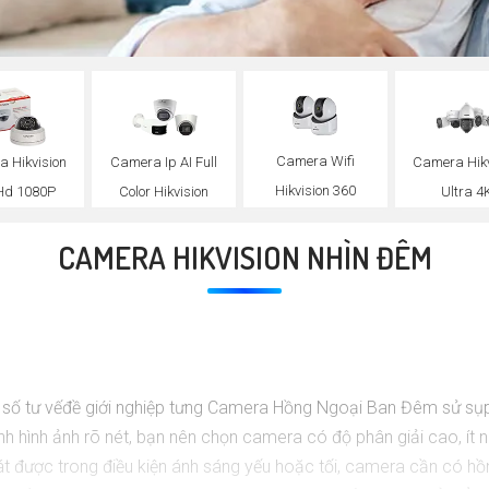
Camera Wifi
 Hikvision
Camera Ip AI Full
Camera Hikv
Hikvision 360
 Hd 1080P
Color Hikvision
Ultra 4
CAMERA HIKVISION NHÌN ĐÊM
 số tư vếđề giới nghiệp tưng Camera Hồng Ngoại Ban Đêm sử sụ
 hình ảnh rõ nét, bạn nên chọn camera có độ phân giải cao, ít 
được trong điều kiện ánh sáng yếu hoặc tối, camera cần có hồ