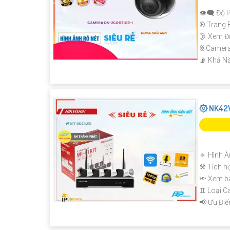
👁️‍🗨 Độ 
®️ Trang 
🌛 Xem Đ
⛓ Camer
️📡 Khả N
۞ NK42W
🔅 Hình À
⚒ Tích h
🔦 Xem b
♊ Loại 
️📢 Ưu Đi