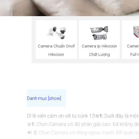
Camera Chuẩn Onvif
Camera Ip Hikvision
Camera
Hikvision
Chất Lượng
Full
Dĩ lẽ viên cảm ơn viề tư củnk 13☣️
1:
Dưới đây là một
☣️
1:
Chọn Camera có độ phân giải cao: Để khẳng định
🔊
2:
Chọn Camera có hồng ngoại mạnh: Để quan sát 