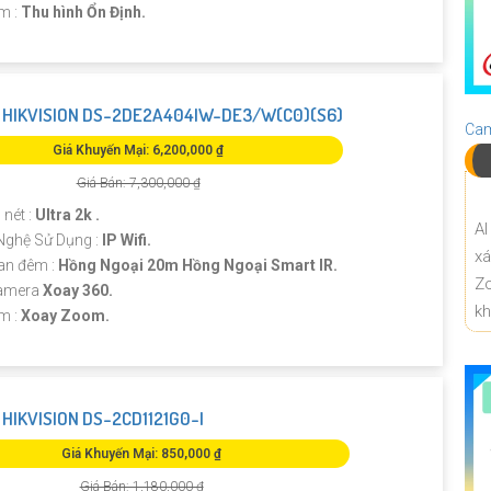
ểm :
Thu hình Ổn Định.
HIKVISION DS-2DE2A404IW-DE3/W(C0)(S6)
Cam
Giá Khuyến Mại: 6,200,000 ₫
Giá Bán: 7,300,000 ₫
 nét :
Ultra 2k .
AI
Nghệ Sử Dụng :
IP Wifi.
x
an đêm :
Hồng Ngoại 20m Hồng Ngoại Smart IR.
Z
Camera
Xoay 360.
k
ểm :
Xoay Zoom.
HIKVISION DS-2CD1121G0-I
Giá Khuyến Mại: 850,000 ₫
Giá Bán: 1,180,000 ₫