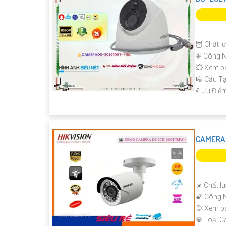
🦉 Chất l
✳️ Công 
💥 Xem b
🎼️ Cấu 
️₤ Ưu Điể
'
CAMERA 
☀️ Chất l
🌠 Công 
🌛 Xem b
💎 Loại 