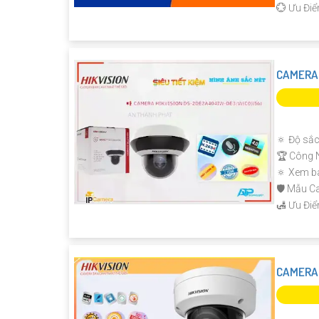
️💮 Ưu Đi
CAMERA 
🔅 Độ sắc
🏆 Công 
🔅 Xem b
🛡 Mẫu 
️🛃 Ưu Đi
CAMERA 