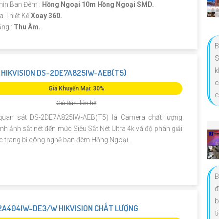
ìn Ban Đêm :
Hồng Ngoại 10m Hồng Ngoại SMD.
a Thiết Kế
Xoay 360.
ăng :
Thu Âm.
B
S
k
HIKVISION DS-2DE7A825IW-AEB(T5)
c
Giá Khuyến Mại: 30%
c
Giá Bán: liên hệ
uan sát DS-2DE7A825IW-AEB(T5) là Camera chất lượng
ình ảnh sắt nét đến mức Siêu Sắt Nét Ultra 4k và độ phân giải
 trang bị công nghệ ban đêm Hồng Ngoại...
B
đ
b
A404IW-DE3/W HIKVISION CHẤT LƯỢNG
t