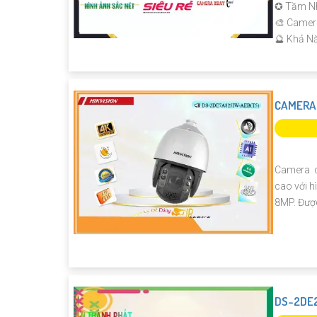
✪ Tầm Nh
🎨 Camer
️🔮 Khả N
CAMERA 
Camera q
cao với h
8MP. Được
DS-2DE2