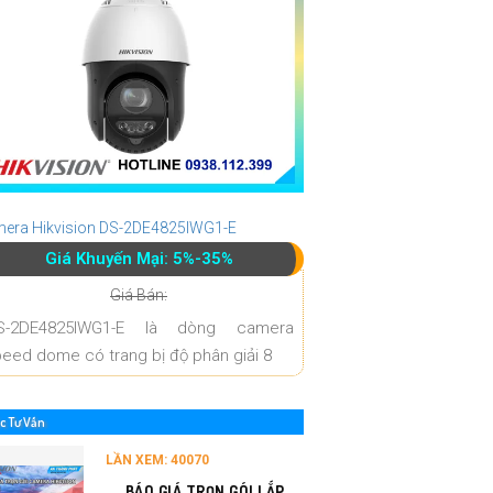
era Hikvision DS-2DE4825IWG1-E
Giá Khuyến Mại: 5%-35%
Giá Bán:
S-2DE4825IWG1-E là dòng camera
eed dome có trang bị độ phân giải 8
c Tư Vấn
LẦN XEM: 40070
BÁO GIÁ TRỌN GÓI LẮP