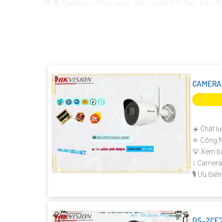
🆘
3:
Camera chống nước cho ngoài trời: Nếu bạn định
📌
4:
Kết nối internet và hệ thống lưu trữ: Camera cầ
thể xem lại khi cần thiết.
〖
5:
Hệ thống cảnh báo thông minh: Nếu có thể, ch
chóng.
Hy vòng những tư vếđề trên sẽ giúp bạn chọn được
CAMERA 
☀️ Chất l
⚛️ Công 
💡 Xem b
↕️ Camer
️🎙 Ưu Điể
DS-2CE7