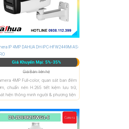
era IP 4MP DAHUA DH-IPC-HFW2449M-AS-
PRO
Giá Khuyến Mại: 5%-35%
Giá Bán: liên hệ
mera 4MP Full-color, quan sát ban đêm
m, chuẩn nén H.265 tiết kiệm lưu trữ,
át hiện thông minh người & phương tiện