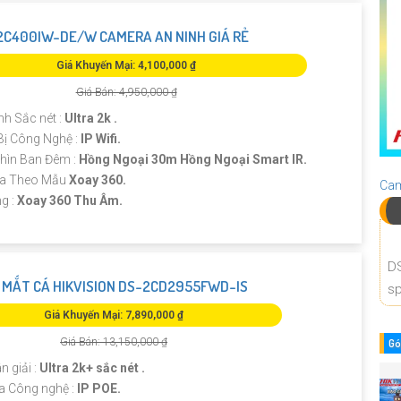
C400IW-DE/W CAMERA AN NINH GIÁ RẺ
Giá Khuyến Mại: 4,100,000 ₫
Giá Bán: 4,950,000 ₫
nh Sắc nét :
Ultra 2k .
Bị Công Nghệ :
IP Wifi.
hìn Ban Đêm :
Hồng Ngoại 30m Hồng Ngoại Smart IR.
ra Theo Mẫu
Xoay 360.
Cam
ng :
Xoay 360 Thu Âm.
D
MẮT CÁ HIKVISION DS-2CD2955FWD-IS
sp
Giá Khuyến Mại: 7,890,000 ₫
Giá Bán: 13,150,000 ₫
Gó
n giải :
Ultra 2k+ sắc nét .
 Công nghệ :
IP POE.