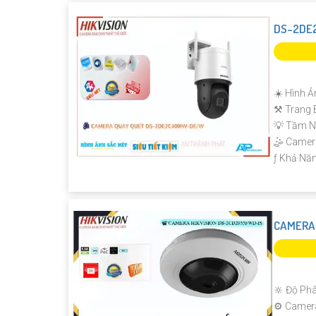
DS-2DE2
☀️ Hình Ả
⚒ Trang 
💡 Tầm N
🤹 Came
️ƒ Khả Nă
CAMERA 
🔆 Độ Phâ
⚙ Camera