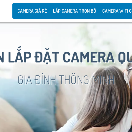
CAMERA GIÁ RẺ
LẮP CAMERA TRỌN BỘ
CAMERA WIFI G
 LẮP ĐẶT CAMERA Q
GIA ĐÌNH THÔNG MINH