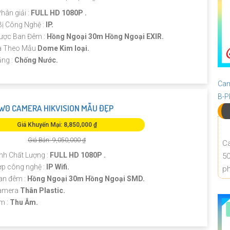
Phân giải :
FULL HD 1080P .
Bị Công Nghệ :
IP.
ược Ban Đêm :
Hồng Ngoại 30m Hồng Ngoại EXIR.
a Theo Mẫu
Dome Kim loại.
ăng :
Chống Nước.
Cam
B-
0 CAMERA HIKVISION MẪU ĐẸP
Giá Khuyến Mại: 8,850,000 ₫
Giá Bán: 9,050,000 ₫
Ca
nh Chất Lượng :
FULL HD 1080P .
50
ợp công nghệ :
IP Wifi.
ph
an đêm :
Hồng Ngoại 30m Hồng Ngoại SMD.
Camera
Thân Plastic.
ểm :
Thu Âm.