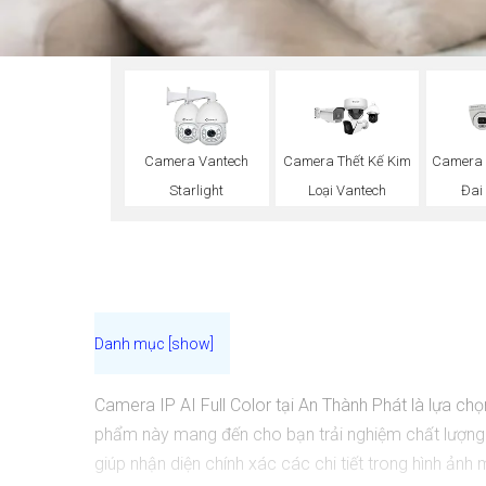
Camera Vantech
Camera Thết Kế Kim
Camera 
Starlight
Loại Vantech
Đai
Camera IP AI Full Color tại An Thành Phát là lựa chọ
phẩm này mang đến cho bạn trải nghiệm chất lượng hì
giúp nhận diện chính xác các chi tiết trong hình ản