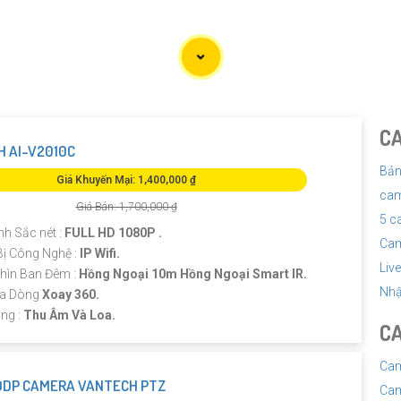
C
 AI-V2010C
Bản
Giá Khuyến Mại: 1,400,000 ₫
cam
Giá Bán: 1,700,000 ₫
5 c
nh Sắc nét :
FULL HD 1080P .
Cam
Bị Công Nghệ :
IP Wifi.
Liv
hìn Ban Đêm :
Hồng Ngoại 10m Hồng Ngoại Smart IR.
Nhậ
ra Dòng
Xoay 360.
ng :
Thu Âm Và Loa.
CA
Cam
0DP CAMERA VANTECH PTZ
Cam