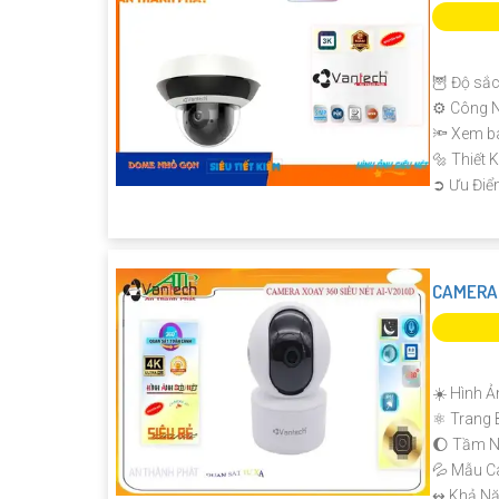
🦉 Độ sắc
⚙ Công N
'
🔦 Xem b
🔩 Thiết
️➲ Ưu Điể
CAMERA 
☀️ Hình Ả
⚛️ Trang 
🌔 Tầm N
💦 Mẫu 
️↭ Khả Nă