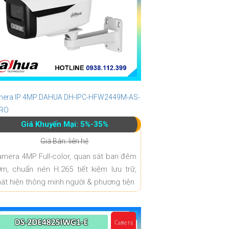
era IP 4MP DAHUA DH-IPC-HFW2449M-AS-
PRO
Giá Khuyến Mại: 5%-35%
Giá Bán: liên hệ
mera 4MP Full-color, quan sát ban đêm
m, chuẩn nén H.265 tiết kiệm lưu trữ,
át hiện thông minh người & phương tiện