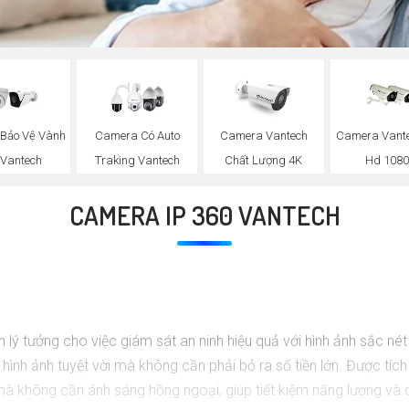
Bảo Vệ Vành
Camera Có Auto
Camera Vantech
Camera Vante
 Vantech
Traking Vantech
Chất Lượng 4K
Hd 108
CAMERA IP 360 VANTECH
n lý tưởng cho việc giám sát an ninh hiệu quả với hình ảnh sắc né
nh ảnh tuyệt vời mà không cần phải bỏ ra số tiền lớn. Được tích
h mà không cần ánh sáng hồng ngoại, giúp tiết kiệm năng lượng v