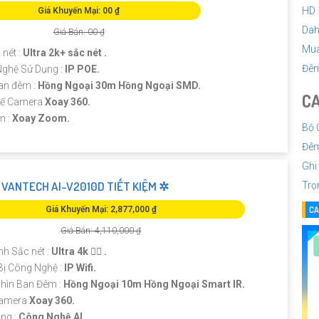
HD 
Giá Khuyến Mại: 00 ₫
Dah
Giá Bán: 00 ₫
Mu
 nét :
Ultra 2k+ sắc nét .
Đê
ghệ Sử Dụng :
IP POE.
an đêm :
Hồng Ngoại 30m Hồng Ngoại SMD.
CA
 Kế Camera
Xoay 360.
m :
Xoay Zoom.
Bộ 
Đêm
Ghi
VANTECH AI-V2010D TIẾT KIỆM ✲
Trọ
Giá Khuyến Mại: 2,877,000 ₫
CA
Giá Bán: 4,110,000 ₫
nh Sắc nét :
Ultra 4k 👍🏾 .
Bị Công Nghệ :
IP Wifi.
hìn Ban Đêm :
Hồng Ngoại 10m Hồng Ngoại Smart IR.
Camera
Xoay 360.
ng :
Công Nghệ AI.