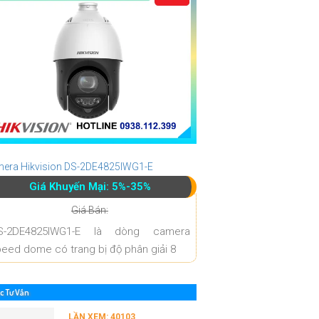
era Hikvision DS-2DE4825IWG1-E
Giá Khuyến Mại: 5%-35%
Giá Bán:
S-2DE4825IWG1-E là dòng camera
eed dome có trang bị độ phân giải 8
c Tư Vấn
LẦN XEM: 40103