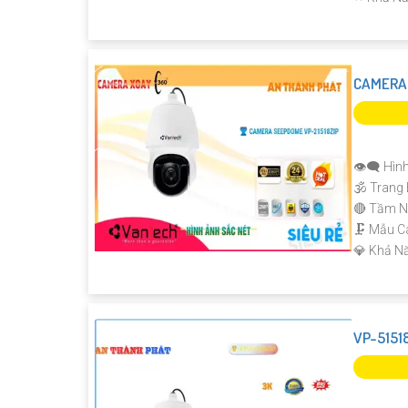
CAMERA 
👁️‍🗨 Hìn
🕉️ Trang
🔴 Tầm N
🗜️ Mẫu 
️💎 Khả N
VP-5151