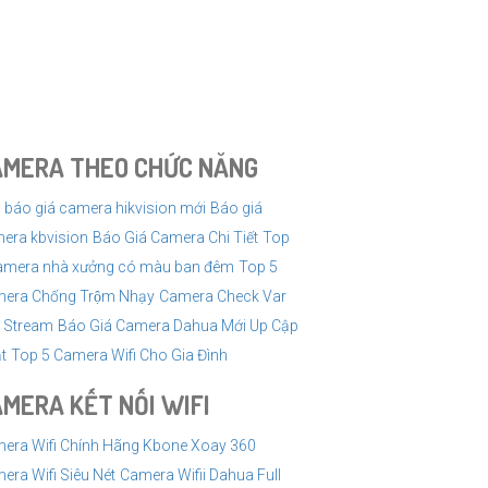
AMERA THEO CHỨC NĂNG
 báo giá camera hikvision mới
Báo giá
era kbvision
Báo Giá Camera Chi Tiết
Top
amera nhà xưởng có màu ban đêm
Top 5
era Chống Trộm Nhạy
Camera Check Var
e Stream
Báo Giá Camera Dahua Mới Up Cập
t
Top 5 Camera Wifi Cho Gia Đình
MERA KẾT NỐI WIFI
era Wifi Chính Hãng Kbone Xoay 360
era Wifi Siêu Nét
Camera Wifii Dahua Full