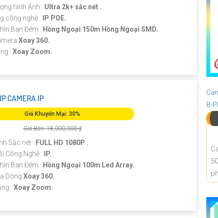
ượng hình Ảnh :
Ultra 2k+ sắc nét .
g công nghệ :
IP POE.
hìn Ban Đêm :
Hồng Ngoại 150m Hồng Ngoại SMD.
amera
Xoay 360.
ng :
Xoay Zoom.
Cam
IP CAMERA IP
B-
Giá Khuyến Mại: 30%
Giá Bán: 18,000,000 ₫
nh Sắc nét :
FULL HD 1080P .
Ca
Bị Công Nghệ :
IP.
50
hìn Ban Đêm :
Hồng Ngoại 100m Led Array.
ph
ra Dòng
Xoay 360.
ăng :
Xoay Zoom.