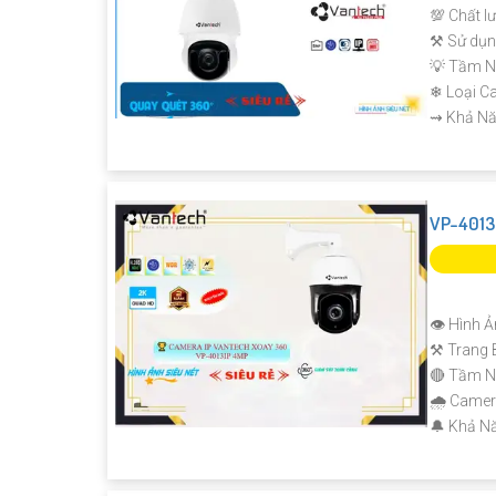
💯 Chất l
⚒ Sử dụn
💡 Tầm N
❄ Loại C
️⇝ Khả Nă
VP-4013
👁 Hình Ả
⚒ Trang 
🔴 Tầm N
🌧️ Came
️🔔 Khả N