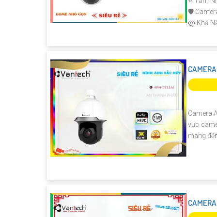
⭐ Tầm Nh
🛡 Camer
️ლ Khả N
CAMERA
Camera An
vực camer
mang đến 
CAMERA