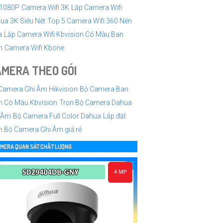
1080P
Camera Wifi 3K
Lắp Camera Wifi
ua 3K Siêu Nét
Top 5 Camera Wifi 360 Nên
a
Lắp Camera Wifi Kbvision Có Màu Ban
m
Camera Wifi Kbone
MERA THEO GÓI
Camera Ghi Âm Hikvision
Bộ Camera Ban
 Có Màu Kbvision
Trọn Bộ Camera Dahua
 Âm
Bộ Camera Full Color Dahua
Lắp đặt
n Bộ Camera Ghi Âm giá rẻ
MERA QUAN SÁT CHẤT LƯỢNG