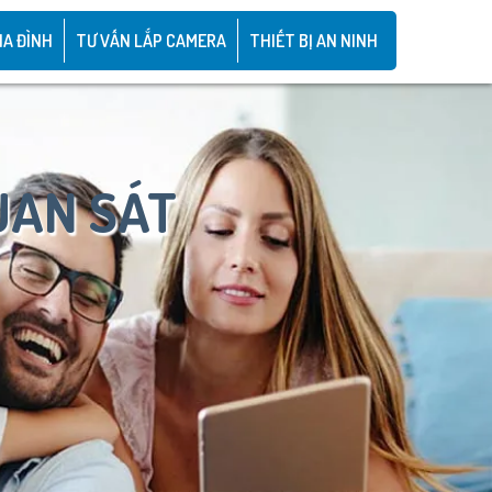
IA ĐÌNH
TƯ VẤN LẮP CAMERA
THIẾT BỊ AN NINH
UAN SÁT