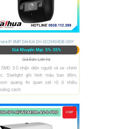
era IP 4MP DAHUA DH-SD29404DB-GNY
Giá Khuyến Mại: 5%-35%
Giá Bán: Liên hệ
 SMD 3.0 nhận diện người và xe chính
ác, Starlight ghi hình màu ban đêm,
oom quang 4x quan sát rõ ở nhiều
hoảng cách