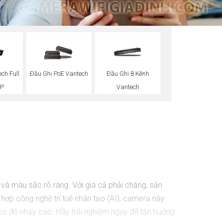
ch Full
Đầu Ghi PoE Vantech
Đầu Ghi 8 Kênh
0P
Vantech
t và màu sắc rõ ràng. Với giá cả phải chăng, sản
 hợp công nghệ trí tuệ nhân tạo (AI), camera này
à có độ nhạy cao. Hãy trải nghiệm ngay để tận hưởng