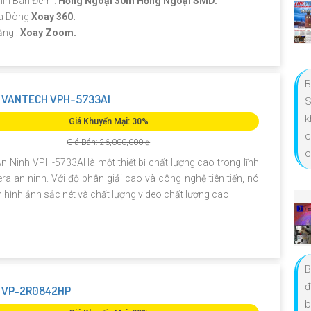
ìn Ban Đêm :
Hồng Ngoại 30m Hồng Ngoại SMD.
a Dòng
Xoay 360.
ăng :
Xoay Zoom.
B
 VANTECH VPH-5733AI
S
k
Giá Khuyến Mại: 30%
c
Giá Bán: 26,000,000 ₫
c
 Ninh VPH-5733AI là một thiết bị chất lượng cao trong lĩnh
a an ninh. Với độ phân giải cao và công nghệ tiên tiến, nó
hình ảnh sắc nét và chất lượng video chất lượng cao
B
đ
 VP-2R0842HP
b