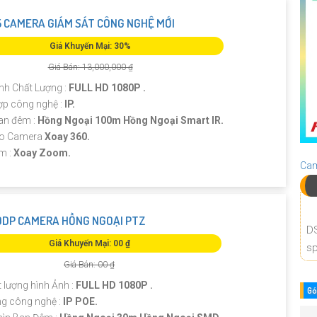
 CAMERA GIÁM SÁT CÔNG NGHỆ MỚI
Giá Khuyến Mại: 30%
Giá Bán: 13,000,000 ₫
nh Chất Lượng :
FULL HD 1080P .
ợp công nghệ :
IP.
an đêm :
Hồng Ngoại 100m Hồng Ngoại Smart IR.
ạo Camera
Xoay 360.
ểm :
Xoay Zoom.
Cam
DP CAMERA HỒNG NGOẠI PTZ
D
Giá Khuyến Mại: 00 ₫
sp
Giá Bán: 00 ₫
t lượng hình Ảnh :
FULL HD 1080P .
Gó
ng công nghệ :
IP POE.