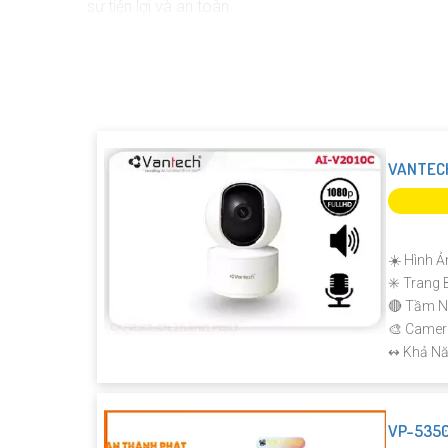
sự tiện lợi và an toàn.
VANTECH
☀️ Hình Ả
✳️ Trang 
🔴 Tầm N
🎨 Came
️↭ Khả Nă
VP-535