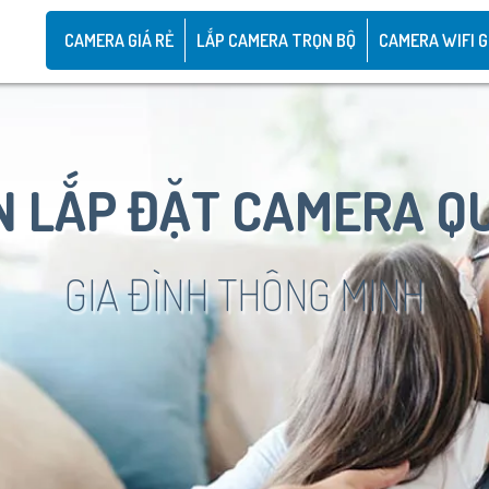
CAMERA GIÁ RẺ
LẮP CAMERA TRỌN BỘ
CAMERA WIFI G
 LẮP ĐẶT CAMERA Q
GIA ĐÌNH THÔNG MINH