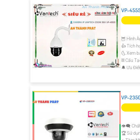
VP-4555
🦉 Hình À
👍 Tích h
🌜 Xem b
⛓ Cấu T
️🔔 Ưu Đi
VP-2350
👁️‍🗨 Chấ
🏆 Sử dụ