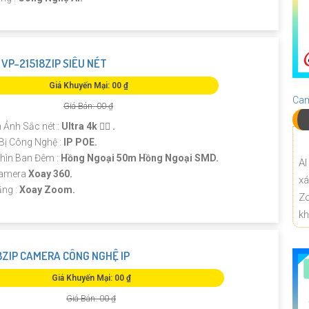
VP-21518ZIP SIÊU NÉT
Giá Khuyến Mại: 00 ₫
Cam
Giá Bán: 00 ₫
h Ảnh Sắc nét :
Ultra 4k 👍🏾 .
 Bị Công Nghệ :
IP POE.
hìn Ban Đêm :
Hồng Ngoại 50m Hồng Ngoại SMD.
AI
Camera
Xoay 360.
x
ăng :
Xoay Zoom.
Z
k
8ZIP CAMERA CÔNG NGHỆ IP
Giá Khuyến Mại: 00 ₫
Giá Bán: 00 ₫