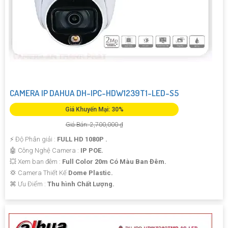
CAMERA IP DAHUA DH-IPC-HDW1239T1-LED-S5
Giá Khuyến Mại: 30%
Giá Bán: 2,700,000 ₫
️⚡ Độ Phân giải :
FULL HD 1080P .
🤖️ Công Nghệ Camera :
IP POE.
💥 Xem ban đêm :
Full Color 20m Có Màu Ban Đêm.
💢 Camera Thiết Kế
Dome Plastic.
️⌘ Ưu Điểm :
Thu hình Chất Lượng.