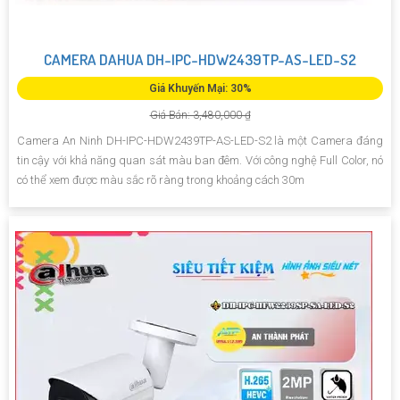
CAMERA DAHUA DH-IPC-HDW2439TP-AS-LED-S2
Giá Khuyến Mại: 30%
Giá Bán: 3,480,000 ₫
Camera An Ninh DH-IPC-HDW2439TP-AS-LED-S2 là một Camera đáng
tin cậy với khả năng quan sát màu ban đêm. Với công nghệ Full Color, nó
có thể xem được màu sắc rõ ràng trong khoảng cách 30m