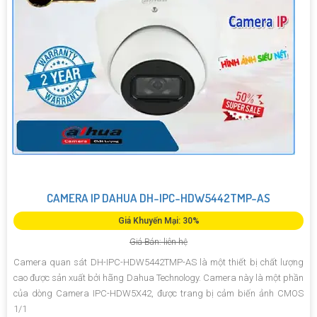
CAMERA IP DAHUA DH-IPC-HDW5442TMP-AS
Giá Khuyến Mại: 30%
Giá Bán: liên hệ
Camera quan sát DH-IPC-HDW5442TMP-AS là một thiết bị chất lượng
cao được sản xuất bởi hãng Dahua Technology. Camera này là một phần
của dòng Camera IPC-HDW5X42, được trang bị cảm biến ảnh CMOS
1/1