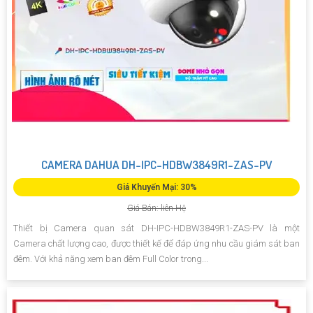
CAMERA DAHUA DH-IPC-HDBW3849R1-ZAS-PV
Giá Khuyến Mại: 30%
Giá Bán: liên Hệ
Thiết bị Camera quan sát DH-IPC-HDBW3849R1-ZAS-PV là một
Camera chất lượng cao, được thiết kế để đáp ứng nhu cầu giám sát ban
đêm. Với khả năng xem ban đêm Full Color trong...