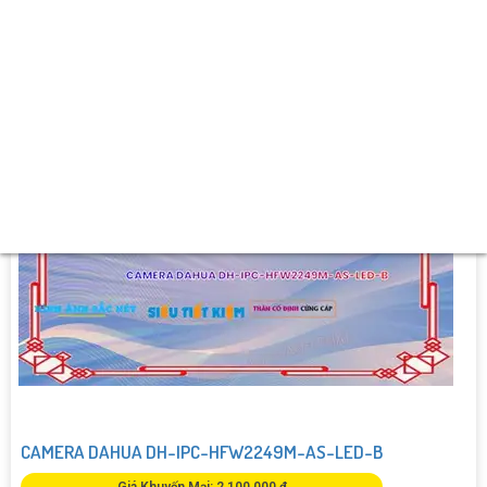
️➲ Ưu Điểm :
Thu hình Chất Lượng.
CAMERA DAHUA DH-IPC-HFW2249M-AS-LED-B
Giá Khuyến Mại: 2,100,000 ₫