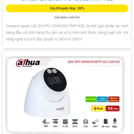
Giá Khuyến Mại: 30%
Giá Bán: Liên hệ
Camera quan sát DH-IPC-HDW5241TMP-ASE là một giải pháp an ninh
hàng đầu với tính năng thu âm và xử lý hình ảnh thiếu sáng tuyệt vời. Với
công nghệ lưu trữ độc quyền H.265+/H.265/H