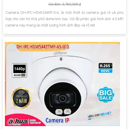
Giá Bán: 3,780,000 ₫
Camera DH-IPC-HDW2449T-S-IL là một thiết bị camera giá rẻ và phù
hợp cho căn hộ nhà phố dome kim loại. Với độ phân giải hình ảnh 4.0 MP,
camera này mang lại chất lượng hình ảnh đẹp và rõ nét