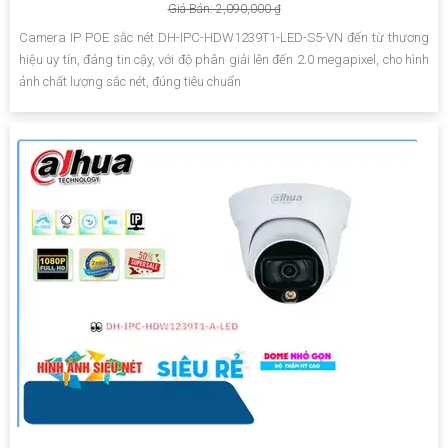
Giá Bán: 2,090,000 ₫
Camera IP POE sắc nét DH-IPC-HDW1239T1-LED-S5-VN đến từ thương
hiệu uy tín, đáng tin cậy, với độ phân giải lên đến 2.0 megapixel, cho hình
ảnh chất lượng sắc nét, đúng tiêu chuẩn