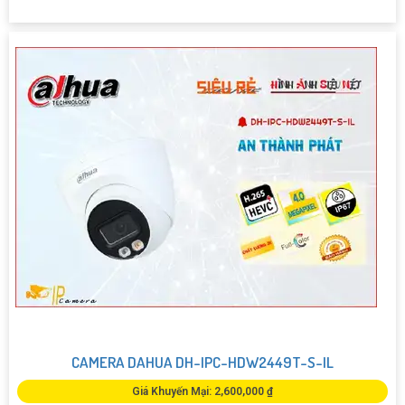
CAMERA DAHUA DH-IPC-HDW2449T-S-IL
Giá Khuyến Mại: 2,600,000 ₫