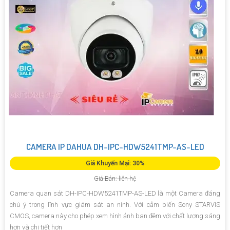
CAMERA IP DAHUA DH-IPC-HDW5241TMP-AS-LED
Giá Khuyến Mại: 30%
Giá Bán: liên hệ
Camera quan sát DH-IPC-HDW5241TMP-AS-LED là một Camera đáng
chú ý trong lĩnh vực giám sát an ninh. Với cảm biến Sony STARVIS
CMOS, camera này cho phép xem hình ảnh ban đêm với chất lượng sáng
hơn và chi tiết hơn