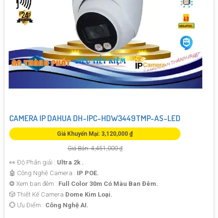
CAMERA IP DAHUA DH-IPC-HDW3449TMP-AS-LED
Giá Khuyến Mại: 3,120,000 ₫
Giá Bán: 4,451,000 ₫
👀 Độ Phân giải :
Ultra 2k .
🤖️ Công Nghệ Camera :
IP POE.
❂ Xem ban đêm :
Full Color 30m Có Màu Ban Đêm.
🎲 Thiết Kế Camera
Dome Kim Loại.
️💮 Ưu Điểm :
Công Nghệ AI.