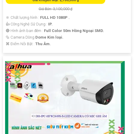
Giá Bán: 3,100,000 ₫
🔆 Chất lượng hình :
FULL HD 1080P .
👍 Công Nghệ Sử Dụng :
IP.
🔴 Hình ảnh ban đêm :
Full Color 50m Hồng Ngoại SMD.
🔩 Camera Dòng
Dome Kim loại.
️⌘ Điểm Nỗi Bật :
Thu Âm.