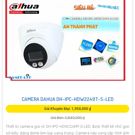
CAMERA DAHUA DH-IPC-HDW2249T-S-LED
Giá Khuyến Mại: 1,950,000 ₫
Giá Bán: 2,840,000 ₫
Thiết bị camera giá rẻ DH-IPC-HDW2249T-S-LED được thiết kế nhỏ gọn
với kiểu dáng dome kim loại sang trọng. Camera này cung cấp hình ảnh