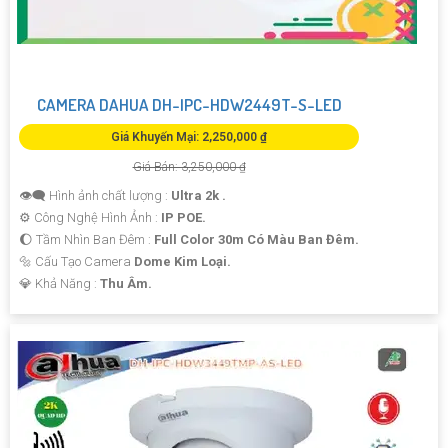
CAMERA DAHUA DH-IPC-HDW2449T-S-LED
Giá Khuyến Mại: 2,250,000 ₫
Giá Bán: 3,250,000 ₫
👁️‍🗨 Hình ảnh chất lượng :
Ultra 2k .
⚙ Công Nghệ Hình Ảnh :
IP POE.
🌔 Tầm Nhìn Ban Đêm :
Full Color 30m Có Màu Ban Đêm.
🔩 Cấu Tạo Camera
Dome Kim Loại.
️💎 Khả Năng :
Thu Âm.