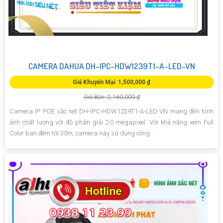
CAMERA DAHUA DH-IPC-HDW1239T1-A-LED-VN
Giá Khuyến Mại: 1,500,000 ₫
Giá Bán: 2,160,000 ₫
Camera IP POE sắc nét DH-IPC-HDW1239T1-A-LED-VN mang đến hình
ảnh chất lượng với độ phân giải 2.0 megapixel. Với khả năng xem Full
Color ban đêm tới 30m, camera này sử dụng công...