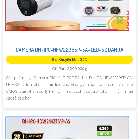
CAMERA DH-IPC-HFW2239SP-SA-LED-S2 DAHUA
Giá Khuyến Mại: 30%
Giá Bán: 3,290,000 ₫
Sản phẩm Loại Camera Giá rẻ IP POE Sắt Nét DH-IPC-HFW2239SP-SA-
LED-S2 là lựa chọn hoàn hảo cho việc giám sát ban đêm. Với chip
CMOS, sản phẩm xử lý hình ảnh một cách vượt trội, cho hình ảnh màu
sắc rõ đẹp hơn