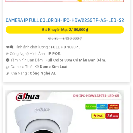
CAMERA IP FULL COLOR DH-IPC-HDW2239TP-AS-LED-S2
Giá Khuyến Mại: 2,180,000 ₫
Giá Bán: 3,120,000 ₫
👁️‍🗨 Hình ảnh chất lượng :
FULL HD 1080P .
✳️ Công Nghệ Hình Ảnh :
IP POE.
🌚 Tầm Nhìn Ban Đêm :
Full Color 30m Có Màu Ban Đêm.
🤹 Camera Thiết Kế
Dome Kim Loại.
️📡 Khả Năng :
Công Nghệ AI.