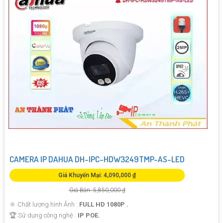
CAMERA IP DAHUA DH-IPC-HDW3249TMP-AS-LED
Giá Khuyến Mại: 4,090,000 ₫
Giá Bán: 5,850,000 ₫
🔆 Chất lượng hình Ảnh :
FULL HD 1080P .
🏆 Sử dụng công nghệ :
IP POE.