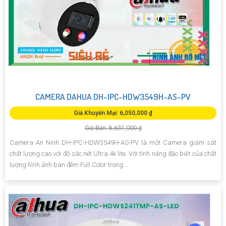
CAMERA DAHUA DH-IPC-HDW3549H-AS-PV
Giá Khuyến Mại: 6,050,000 ₫
Giá Bán: 8,631,000 ₫
Camera An Ninh DH-IPC-HDW3549H-AS-PV là một Camera giám sát
chất lượng cao với độ sắc nét Ultra 4k lite. Với tính năng đặc biệt của chất
lượng hình ảnh ban đêm Full Color trong...