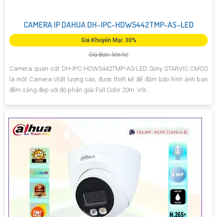
CAMERA IP DAHUA DH-IPC-HDW5442TMP-AS-LED
Giá Khuyến Mại: 30%
Giá Bán: liên hệ
Camera quan sát DH-IPC-HDW5442TMP-AS-LED Sony STARVIS CMOS
là một Camera chất lượng cao, được thiết kế để đảm bảo hình ảnh ban
đêm sáng đẹp với độ phân giải Full Color 20m. Với...