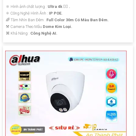
🔆 Hình ảnh chất lượng :
Ultra 4k 👍🏾 .
⚛️ Công Nghệ Hình Ảnh :
IP POE.
🌈 Tầm Nhìn Ban Đêm :
Full Color 30m Có Màu Ban Đêm.
⚒ Camera Theo Mẫu
Dome Kim Loại.
️⌘ Khả Năng :
Công Nghệ AI.