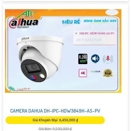
CAMERA DAHUA DH-IPC-HDW3849H-AS-PV
Giá Khuyến Mại: 6,450,000 ₫
Giá Bán: 9,200,000 ₫