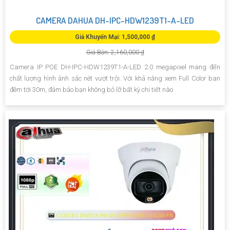
CAMERA DAHUA DH-IPC-HDW1239T1-A-LED
Giá Khuyến Mại: 1,500,000 ₫
Giá Bán: 2,160,000 ₫
Camera IP POE DH-IPC-HDW1239T1-A-LED 2.0 megapixel mang đến
chất lượng hình ảnh sắc nét vượt trội. Với khả năng xem Full Color ban
đêm tới 30m, đảm bảo bạn không bỏ lỡ bất kỳ chi tiết nào