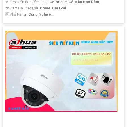
⭐ Tầm Nhìn Ban Đêm :
Full Color 30m Có Màu Ban Đêm.
⚒ Camera Theo Mẫu
Dome Kim Loại.
️🆑 Khả Năng :
Công Nghệ AI.