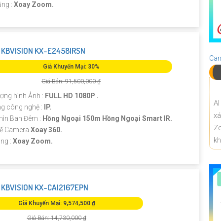
ăng :
Xoay Zoom.
KBVISION KX-E2458IRSN
Cam
Giá Khuyến Mại: 30%
Giá Bán: 91,500,000 ₫
ượng hình Ảnh :
FULL HD 1080P .
AI
ng công nghệ :
IP.
x
ìn Ban Đêm :
Hồng Ngoại 150m Hồng Ngoại Smart IR.
Z
Kế Camera
Xoay 360.
k
ng :
Xoay Zoom.
KBVISION KX-CAI2167EPN
Giá Khuyến Mại: 9,574,500 ₫
Giá Bán: 14,730,000 ₫