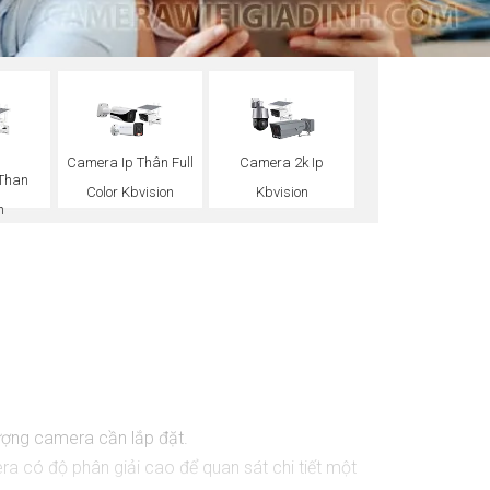
Camera Ip Thân Full
Camera 2k Ip
Than
Color Kbvision
Kbvision
n
lượng camera cần lắp đặt.
 có độ phân giải cao để quan sát chi tiết một