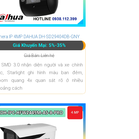
era IP 4MP DAHUA DH-SD29404DB-GNY
Giá Khuyến Mại: 5%-35%
Giá Bán: Liên hệ
 SMD 3.0 nhận diện người và xe chính
ác, Starlight ghi hình màu ban đêm,
oom quang 4x quan sát rõ ở nhiều
hoảng cách