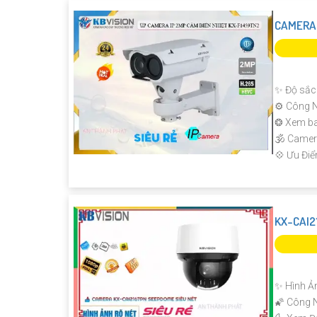
CAMERA 
✨ Độ sắc 
⚙ Công N
❂ Xem ba
🕉️ Came
️💠 Ưu Đi
KX-CAI2
✨ Hình Ản
🌠 Công 