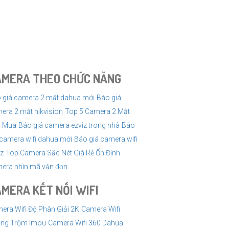
iám sát một cách hiệu quả nhất.
từ camera IP. Đám mây hoặc máy chủ lưu trữ nội bộ
i mạng, góc quan sát, khả năng chống nước, ánh
AMERA THEO CHỨC NĂNG
g sản phẩm và dịch vụ hậu mãi tốt.
 giá camera 2 mắt dahua mới
Báo giá
lượng với giá rẻ. Nếu bạn cần thêm thông tin hoặc có
era 2 mắt hikvision
Top 5 Camera 2 Mắt
 Mua
Báo giá camera ezviz trong nhà
Báo
 camera wifi dahua mới
Báo giá camera wifi
iz
Top Camera Sắc Nét Giá Rẻ Ổn Định
era nhìn mã vận đơn
MERA KẾT NỐI WIFI
era Wifi Độ Phân Giải 2K
Camera Wifi
ng Trộm Imou
Camera Wifi 360 Dahua