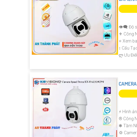
👁️‍🗨 Độ 
⚜️ Công 
⭐ Xem ba
↕️ Cấu T
️ლ Ưu Điể
CAMERA
️⚡ Hình ả
®️ Công N
❃ Tầm Nh
💢 Came