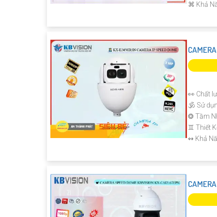
️⌘ Khả N
'
CAMERA 
👀 Chất l
🕉️ Sử dụ
❂ Tầm Nh
♊ Thiết 
️↭ Khả Nă
CAMERA 