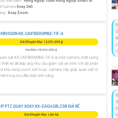
ược Ban Đêm :
Hồng Ngoại 100m Hồng Ngoại Smart IR.
 Kế Camera
Xoay 360.
ăng :
Xoay Zoom.
B
S
KBVISION KX-CAIF8005MN2-TIF-A
k
Giá Khuyến Mại: 12,051,650 ₫
c
Giá Bán: 18,541,000 ₫
c
uan sát KX-CAiF8005MN2-TiF-A là một Camera chất lượng
 thiết kế để đáp ứng nhu cầu giám sát an ninh. Với độ phân
 và khả năng zoom linh hoạt, camera này giúp quan sát rõ
 tiết trong mọi điều kiện ánh sáng
B
đ
IP PTZ QUAY XOAY KX-EAI2458LZSN GIÁ RẺ
b
t
Giá Khuyến Mại: Liên hệ