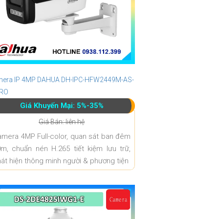
era IP 4MP DAHUA DH-IPC-HFW2449M-AS-
PRO
Giá Khuyến Mại: 5%-35%
Giá Bán: liên hệ
mera 4MP Full-color, quan sát ban đêm
m, chuẩn nén H.265 tiết kiệm lưu trữ,
át hiện thông minh người & phương tiện