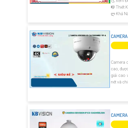
🌜 Xem Đ
🎼️ Thiết
️ლ Khả N
CAMERA 
Camera q
cao, được
giải cao
nét và chi
CAMERA 