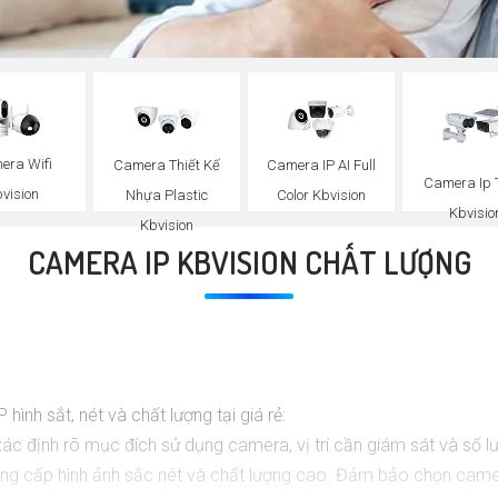
era Wifi
Camera Thiết Kế
Camera IP AI Full
Camera Ip 
vision
Nhựa Plastic
Color Kbvision
Kbvisio
Kbvision
CAMERA IP KBVISION CHẤT LƯỢNG
 hình sắt, nét và chất lượng tại giá rẻ:
ác định rõ mục đích sử dụng camera, vị trí cần giám sát và số 
ng cấp hình ảnh sắc nét và chất lượng cao. Đảm bảo chọn camera