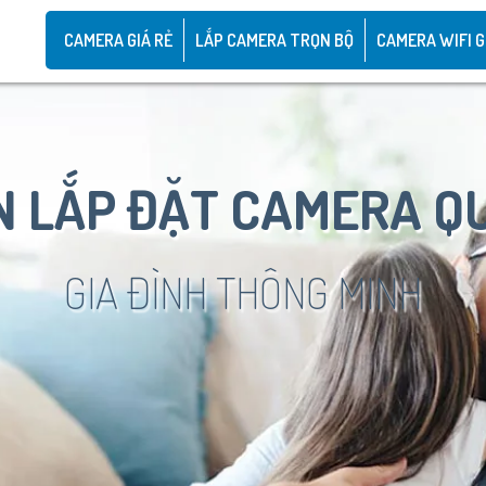
CAMERA GIÁ RẺ
LẮP CAMERA TRỌN BỘ
CAMERA WIFI G
 LẮP ĐẶT CAMERA Q
GIA ĐÌNH THÔNG MINH