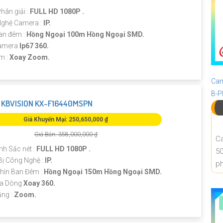
Phân giải :
FULL HD 1080P .
Nghệ Camera :
IP.
an đêm :
Hồng Ngoại 100m Hồng Ngoại SMD.
amera
Ip67 360.
ểm :
Xoay Zoom.
Cam
B-
KBVISION KX-F16440MSPN
Giá Khuyến Mại: 250,650,000 ₫
Giá Bán: 358,000,000 ₫
Ca
nh Sắc nét :
FULL HD 1080P .
50
Bị Công Nghệ :
IP.
ph
hìn Ban Đêm :
Hồng Ngoại 150m Hồng Ngoại SMD.
ra Dòng
Xoay 360.
ăng :
Zoom.