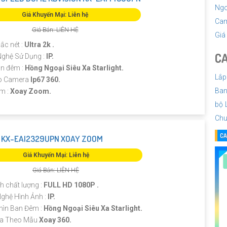
Ngo
Giá Khuyến Mại: Liên hệ
Cam
Giá Bán: LIÊN HỆ
Giá
sắc nét :
Ultra 2k .
CA
Nghệ Sử Dụng :
IP.
n đêm :
Hồng Ngoại Siêu Xa Starlight.
Lắp
ạo Camera
Ip67 360.
Ban
m :
Xoay Zoom.
bộ
Chu
CA
 KX-EAI2329UPN XOAY ZOOM
Giá Khuyến Mại: Liên hệ
Giá Bán: LIÊN HỆ
nh chất lượng :
FULL HD 1080P .
ghệ Hình Ảnh :
IP.
ìn Ban Đêm :
Hồng Ngoại Siêu Xa Starlight.
ra Theo Mẫu
Xoay 360.