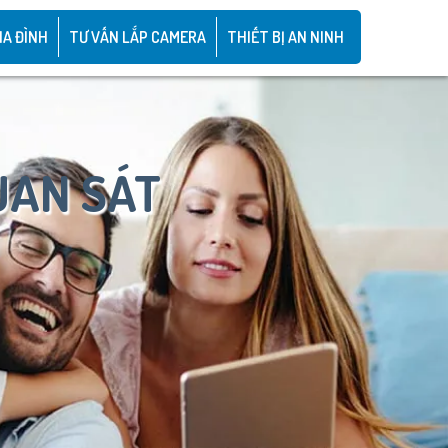
IA ĐÌNH
TƯ VẤN LẮP CAMERA
THIẾT BỊ AN NINH
UAN SÁT