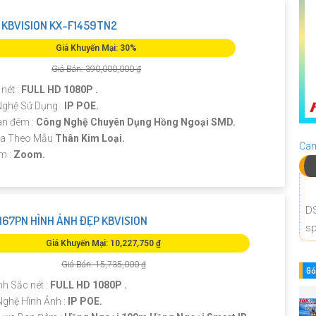
KBVISION KX-F1459TN2
Giá Khuyến Mại: 30%
Giá Bán: 390,000,000 ₫
nét :
FULL HD 1080P .
ghệ Sử Dụng :
IP POE.
n đêm :
Công Nghệ Chuyên Dụng Hồng Ngoại SMD.
ra Theo Mẫu
Thân Kim Loại.
Cam
ểm :
Zoom.
D
167PN HÌNH ẢNH ĐẸP KBVISION
sp
Giá Khuyến Mại: 10,227,750 ₫
Giá Bán: 15,735,000 ₫
Gó
h Sắc nét :
FULL HD 1080P .
Nghệ Hình Ảnh :
IP POE.