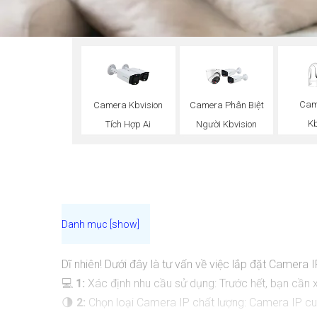
Cam
Camera Kbvision
Camera Phân Biệt
Kb
Tích Hợp Ai
Người Kbvision
Dĩ nhiên! Dưới đây là tư vấn về việc lắp đặt Camera IP
💻
1:
Xác định nhu cầu sử dụng: Trước hết, bạn cần x
🌗
2:
Chọn loại Camera IP chất lượng: Camera IP cu