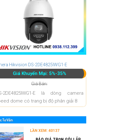
era Hikvision DS-2DE4825IWG1-E
Giá Khuyến Mại: 5%-35%
Giá Bán:
S-2DE4825IWG1-E là dòng camera
eed dome có trang bị độ phân giải 8
c Tư Vấn
LẦN XEM: 40137
BÁO GIÁ TRỌN GÓI LẮP