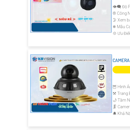
👁️‍🗨 Độ 
®️ Công 
🌛 Xem b
❄ Mẫu C
️💠 Ưu Đi
CAMERA 
🦉 Hình Ả
⚒ Trang 
🌙 Tầm N
🗜️ Came
️🔔 Khả N