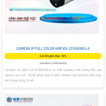
CAMERA IP FULL COLOR 4MP KX-CF4001N3-A
Giá Khuyến Mại: 30%
Giá Bán: 2,960,000 ₫
Camera An Ninh KX-CF4001N3-A là một Camera mới trong lĩnh vực
camera an ninh. Với độ phân giải 4.0 MP, camera này cho hình ảnh màu
sắc trong sáng, rõ nét