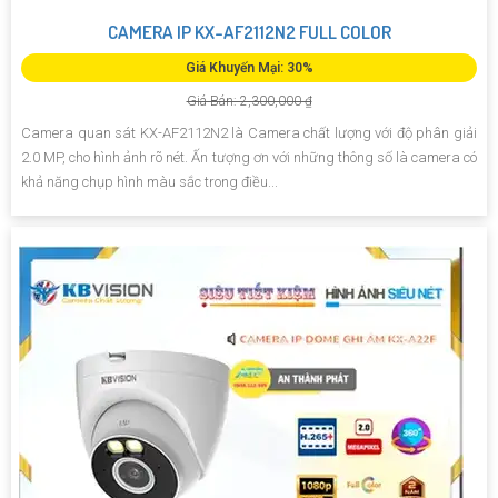
CAMERA IP KX-AF2112N2 FULL COLOR
Giá Khuyến Mại: 30%
Giá Bán: 2,300,000 ₫
Camera quan sát KX-AF2112N2 là Camera chất lượng với độ phân giải
2.0 MP, cho hình ảnh rõ nét. Ấn tượng ơn với những thông số là camera có
khả năng chụp hình màu sắc trong điều...