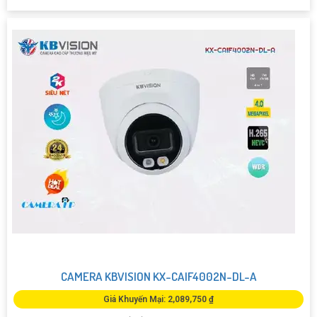
CAMERA KBVISION KX-CAIF4002N-DL-A
Giá Khuyến Mại: 2,089,750 ₫