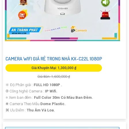
CAMERA WIFI GIÁ RẺ TRONG NHÀ KX-C22L 1080P
Giá Khuyến Mại: 1,300,000 ₫
Giá Bán: 1,600,000 ₫
🔆 Độ Phân giải :
FULL HD 1080P .
®️ Công Nghệ Camera :
IP Wifi.
⭐ Xem ban đêm :
Full Color 30m Có Màu Ban Ðêm.
❄ Camera Theo Mẫu
Dome Plastic.
️⌘ Ưu Điểm :
Thu Âm Và Loa.