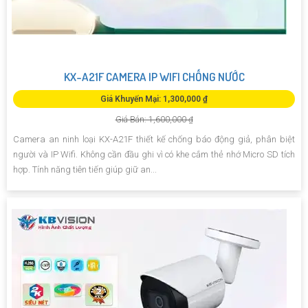
KX-A21F CAMERA IP WIFI CHỐNG NƯỚC
Giá Khuyến Mại: 1,300,000 ₫
Giá Bán: 1,600,000 ₫
Camera an ninh loại KX-A21F thiết kế chống báo động giả, phân biệt
người và IP Wifi. Không cần đầu ghi vì có khe cắm thẻ nhớ Micro SD tích
hợp. Tính năng tiên tiến giúp giữ an...