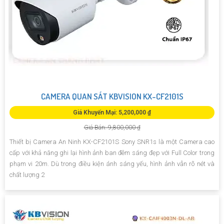
CAMERA QUAN SÁT KBVISION KX-CF2101S
Giá Khuyến Mại: 5,200,000 ₫
Giá Bán: 9,800,000 ₫
Thiết bị Camera An Ninh KX-CF2101S Sony SNR1s là một Camera cao
cấp với khả năng ghi lại hình ảnh ban đêm sáng đẹp với Full Color trong
phạm vi 20m. Dù trong điều kiện ánh sáng yếu, hình ảnh vẫn rõ nét và
chất lượng 2