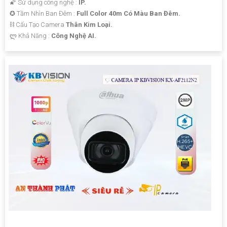
🌠 Sử dụng công nghệ :
IP.
✪ Tầm Nhìn Ban Đêm :
Full Color 40m Có Màu Ban Đêm.
⛓ Cấu Tạo Camera
Thân Kim Loại.
️ლ Khả Năng :
Công Nghệ AI.