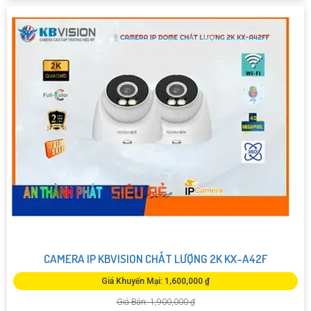
CAMERA IP KBVISION CHẤT LƯỢNG 2K KX-A42F
Giá Khuyến Mại: 1,600,000 ₫
Giá Bán: 1,900,000 ₫