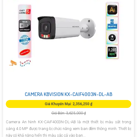
CAMERA KBVISION KX-CAIF4003N-DL-AB
Giá Khuyến Mại: 2,356,250 ₫
Giá Bán: 3,625,000 ₫
Camera An Ninh KX-CAiF4003N-DL-AB là một thiết bị màu sắt trong
sáng 4.0 MP được trang bị chức năng xem ban đêm thông minh. Thiết bị
này có khả năng hiển thị màu sắc cả vào ban...