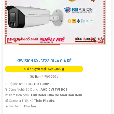
KBVISION KX-CF2213L-A GIÁ RẺ
Giá Khuyến Mại: 1,250,000 ₫
Giá Bán: 1,780,000 ₫
✨ Độ sắc nét :
FULL HD 1080P .
®️ Công Nghệ Sử Dụng :
AHD CVI TVI BCS.
🔦 Xem ban đêm :
Full Color 50m Có Màu Ban Đêm.
🕉️ Camera Thiết Kế
Thân Plastic.
️📡 Ưu Điểm :
Thu Âm.