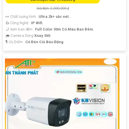
Giá Bán: 2,000,000 ₫
👀 Chất lượng hình :
Ultra 2k+ sắc nét .
👍 Công Nghệ :
IP Wifi.
🌙 Xem ban đêm :
Full Color 30m Có Màu Ban Đêm.
🌧️ Camera Dòng
Xoay 360.
️🎙 Ưu Điểm :
Có Đèn Còi Báo Động.