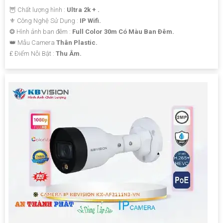
🦉 Chất lượng hình :
Ultra 2k + .
⚜️ Công Nghệ Sử Dụng :
IP Wifi.
❂ Hình ảnh ban đêm :
Full Color 30m Có Màu Ban Ðêm.
👑 Mẫu Camera
Thân Plastic.
️₤ Điểm Nỗi Bật :
Thu Âm.