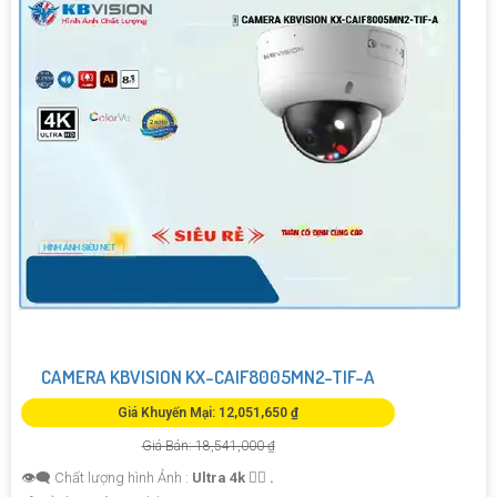
CAMERA KBVISION KX-CAIF8005MN2-TIF-A
Giá Khuyến Mại: 12,051,650 ₫
Giá Bán: 18,541,000 ₫
👁️‍🗨 Chất lượng hình Ảnh :
Ultra 4k 👍🏾 .