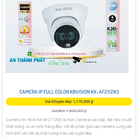
CAMERA IP FULL COLOR KBVISION KX-AF2112N3
Giá Khuyến Mại: 1,170,000 ₫
Giá Bán: 1,800,000 ₫
Camera An Ninh KX-AF2112N3 là một Camera cao cấp, đạt tiêu chuẩn
chất lượng và an ninh hàng đầu. Với độ phân giải cao, camera cung cấp
hình ảnh sắc nét và chất lượng màu sắc tuyệt đẹp