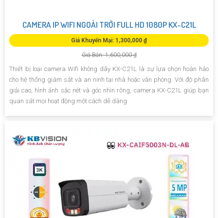
CAMERA IP WIFI NGOÀI TRỜI FULL HD 1080P KX-C21L
Giá Khuyến Mại: 1,300,000 ₫
Giá Bán: 1,600,000 ₫
Thiết bị loại camera Wifi không dây KX-C21L là sự lựa chọn hoàn hảo
cho hệ thống giám sát và an ninh tại nhà hoặc văn phòng. Với độ phân
giải cao, hình ảnh sắc nét và góc nhìn rộng, camera KX-C21L giúp bạn
quan sát mọi hoạt động một cách dễ dàng