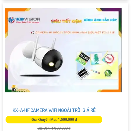
KX-A41F CAMERA WIFI NGOÀI TRỜI GIÁ RẺ
Giá Khuyến Mại: 1,500,000 ₫
Giá Bán: 1,800,000 ₫