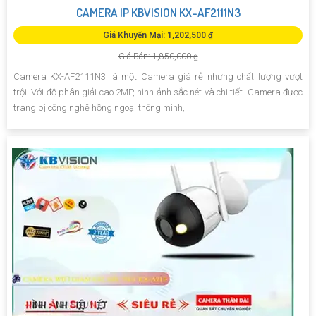
CAMERA IP KBVISION KX-AF2111N3
Giá Khuyến Mại: 1,202,500 ₫
Giá Bán: 1,850,000 ₫
Camera KX-AF2111N3 là một Camera giá rẻ nhưng chất lượng vượt
trội. Với độ phân giải cao 2MP, hình ảnh sắc nét và chi tiết. Camera được
trang bị công nghệ hồng ngoại thông minh,...