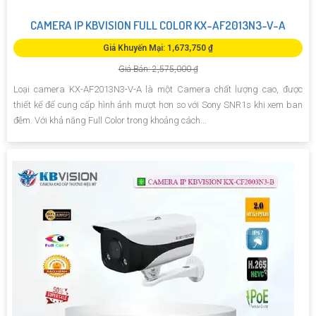
CAMERA IP KBVISION FULL COLOR KX-AF2013N3-V-A
Giá Khuyến Mại: 1,673,750 ₫
Giá Bán: 2,575,000 ₫
Loại camera KX-AF2013N3-V-A là một Camera chất lượng cao, được
thiết kế để cung cấp hình ảnh mượt hơn so với Sony SNR1s khi xem ban
đêm. Với khả năng Full Color trong khoảng cách...