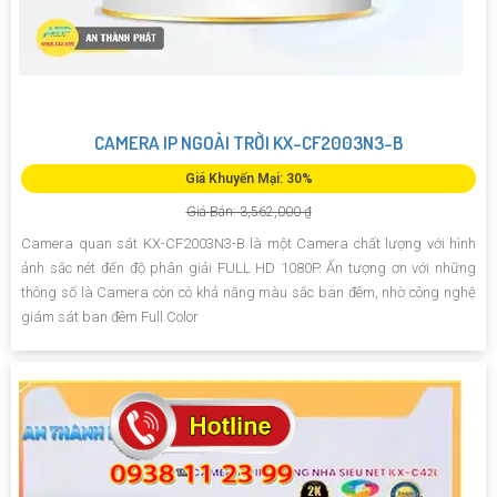
CAMERA IP NGOÀI TRỜI KX-CF2003N3-B
Giá Khuyến Mại: 30%
Giá Bán: 3,562,000 ₫
Camera quan sát KX-CF2003N3-B là một Camera chất lượng với hình
ảnh sắc nét đến độ phân giải FULL HD 1080P. Ấn tượng ơn với những
thông số là Camera còn có khả năng màu sắc ban đêm, nhờ công nghệ
giám sát ban đêm Full Color