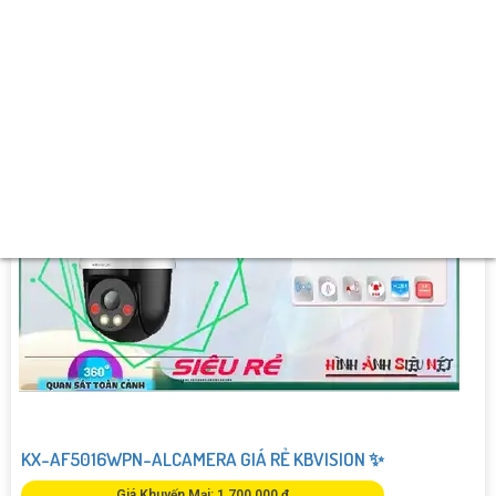
️🔮 Ưu Điểm :
Báo Động Tại Chỗ Nháy Sáng.
KX-AF5016WPN-ALCAMERA GIÁ RẺ KBVISION ✨
Giá Khuyến Mại: 1,700,000 ₫