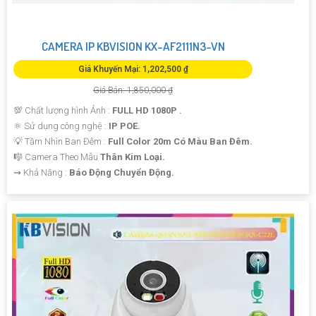
CAMERA IP KBVISION KX-AF2111N3-VN
Giá Khuyến Mại: 1,202,500 ₫
Giá Bán: 1,850,000 ₫
💯 Chất lượng hình Ảnh :
FULL HD 1080P .
⚛️ Sử dụng công nghệ :
IP POE.
💡 Tầm Nhìn Ban Đêm :
Full Color 20m Có Màu Ban Đêm.
🎼️ Camera Theo Mẫu
Thân Kim Loại.
️⇝ Khả Năng :
Báo Động Chuyển Động.