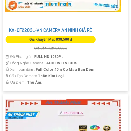
KX-CF2203L-VN CAMERA AN NINH GIÁ RẺ
Giá Khuyến Mại: 838,500 ₫
Giá Bán: 1,290,000 ₫
🦉 Độ Phân giải :
FULL HD 1080P .
🕉️ Công Nghệ Camera :
AHD CVI TVI BCS.
💥 Xem ban đêm :
Full Color 40m Có Màu Ban Đêm.
⛓ Cấu Tạo Camera
Thân Kim Loại.
️👮 Ưu Điểm :
Thu Âm.