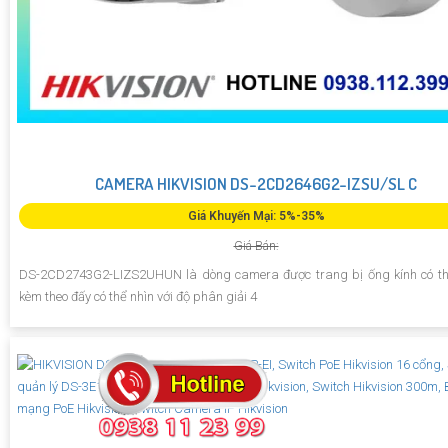
CAMERA HIKVISION DS-2CD2646G2-IZSU/SL C
Giá Khuyến Mại: 5%-35%
Giá Bán:
DS-2CD2743G2-LIZS2UHUN là dòng camera được trang bị ống kính có th
kèm theo đấy có thể nhìn với độ phân giải 4