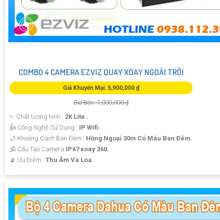
COMBO 4 CAMERA EZVIZ QUAY XOAY NGOÀI TRỜI
Giá Khuyến Mại: 5,900,000 ₫
Giá Bán: 7,000,000 ₫
✨ Chất lượng hình :
2K Lite .
👍 Công Nghệ Sử Dụng :
IP Wifi.
🌙 Khoảng Cách Ban Đêm :
Hồng Ngoại 30m Có Màu Ban Ðêm.
🕉️ Cấu Tạo Camera
IP67 xoay 360.
️📡 Ưu Điểm :
Thu Âm Và Loa.