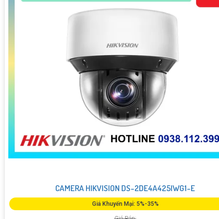
CAMERA HIKVISION DS-2DE4A425IWG1-E
Giá Khuyến Mại: 5%-35%
Giá Bán: