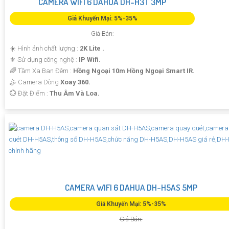
CAMERA WIFI 6 DAHUA DH-H3T 3MP
Giá Khuyến Mại: 5%-35%
Giá Bán:
☀️ Hình ảnh chất lượng :
2K Lite .
⚜️ Sử dụng công nghệ :
IP Wifi.
🌈 Tầm Xa Ban Đêm :
Hồng Ngoại 10m Hồng Ngoại Smart IR.
🤹 Camera Dòng
Xoay 360.
️💮 Đặt Điểm :
Thu Âm Và Loa.
CAMERA WIFI 6 DAHUA DH-H5AS 5MP
Giá Khuyến Mại: 5%-35%
Giá Bán: