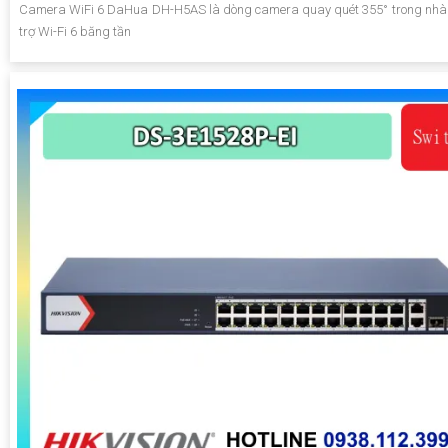
Camera WiFi 6 DaHua DH-H5AS là dòng camera quay quét 355° trong nh
trợ Wi-Fi 6 băng tần