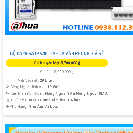
BỘ CAMERA IP WIFI DAHUA VĂN PHÒNG GIÁ RẺ
Giá Khuyến Mại: 5,700,000 ₫
Giá Bán: 8,300,000 ₫
️⚡ Hình Ảnh Sắc nét :
2K Lite .
🌠 Công Nghệ Hình Ảnh :
IP Wifi.
❈ Tầm Nhìn Ban Đêm :
Hồng Ngoại 30m Hồng Ngoại SMD.
🔩 Thiết Kế Camera
Dome Kim loại + Nhựa.
️✤ Khả Năng :
Thu Âm Và Loa.