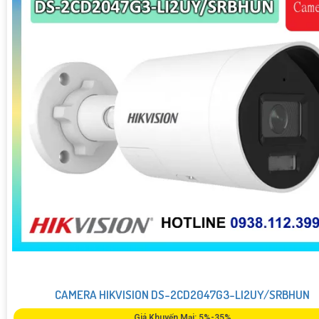
CAMERA HIKVISION DS-2CD2047G3-LI2UY/SRBHUN
Giá Khuyến Mại: 5%-35%