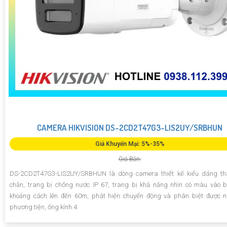
CAMERA HIKVISION DS-2CD2T47G3-LIS2UY/SRBHUN
Giá Khuyến Mại: 5%-35%
Giá Bán:
DS-2CD2T47G3-LIS2UY/SRBHUN là dòng camera thiết kế kiểu dáng th
chắn, trang bị chống nước IP 67, trang bị khả năng nhìn có màu vào
khoảng cách lên đến 60m, phát hiện chuyển động và phân biệt được n
phương tiện, ống kính 4