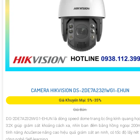
CAMERA HIKVISION DS-2DE7A232IWG1-EHUN
Giá Khuyến Mại: 5%-35%
Giá Bán:
DS-2DE7A232IWG1-EHUN là dòng speed dome trang bị ống kính quang học
32X giúp giám sát khoảng cách xa, nhìn ban đêm bằng hồng ngoại 200m
tính năng AcuSense nâng cao hiệu quả giám sát an ninh, có tốc độ lấy nét
công nghệ Self-learning