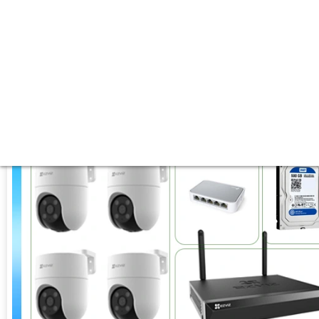
🕉️ Tích hợp công nghệ :
IP.
❂ Khoảng Cách Ban Đêm :
Hồng Ngoại 10m Hồng Ngoại SMD.
🛡 Mẫu Camera
Dome Kim loại + Nhựa.
️📢 Ưu Điểm :
Thu Âm.