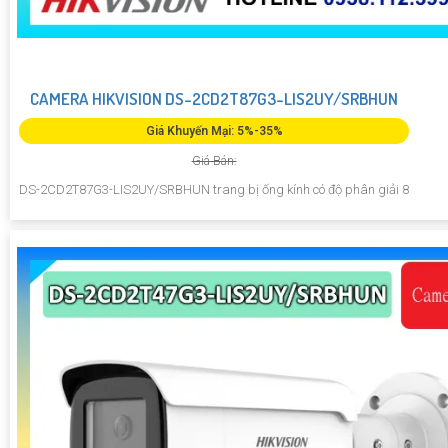
CAMERA HIKVISION DS-2CD2T87G3-LIS2UY/SRBHUN
Giá Khuyến Mại: 5%-35%
Giá Bán:
DS-2CD2T87G3-LIS2UY/SRBHUN trang bị ống kính có độ phân giải 8