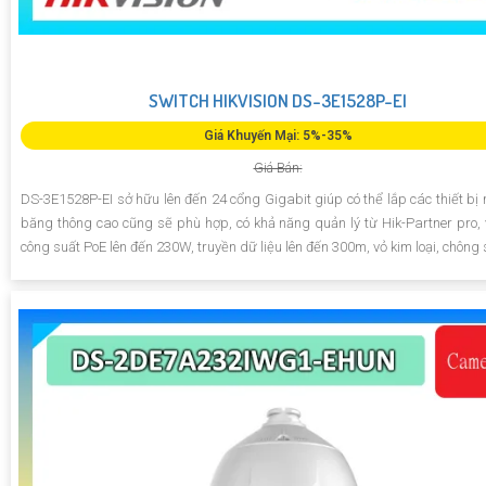
SWITCH HIKVISION DS-3E1528P-EI
Giá Khuyến Mại: 5%-35%
Giá Bán:
DS-3E1528P-EI sở hữu lên đến 24 cổng Gigabit giúp có thể lắp các thiết bị
băng thông cao cũng sẽ phù hợp, có khả năng quản lý từ Hik-Partner pro, 
công suất PoE lên đến 230W, truyền dữ liệu lên đến 300m, vỏ kim loại, chông 