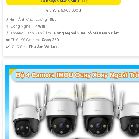
Giá Khuyến Mại: 5,500,000 ₫
Giá Bán: 6,500,000 ₫
️⚡ Hình Ành Chất Lượng :
3k .
⚛️ Công Nghệ :
IP Wifi.
❈ Khoảng Cách Ban Đêm :
Hồng Ngoại 30m Có Màu Ban Ðêm.
👑 Thiết Kế Camera
Xoay 360.
️✔️ Ưu Điểm :
Thu Âm Và Loa.