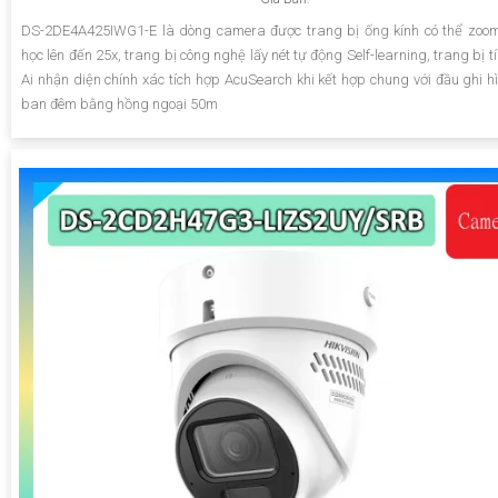
DS-2DE4A425IWG1-E là dòng camera được trang bị ống kính có thể zoo
học lên đến 25x, trang bị công nghệ lấy nét tự động Self-learning, trang bị 
Ai nhận diện chính xác tích hợp AcuSearch khi kết hợp chung với đầu ghi hì
ban đêm bằng hồng ngoại 50m