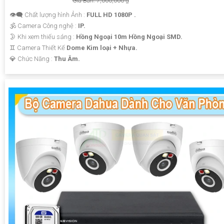
Giá Bán: 7,000,000 ₫
👁️‍🗨 Chất lượng hình Ảnh :
FULL HD 1080P .
🕉️ Camera Công nghệ :
IP.
🌛 Khi xem thiếu sáng :
Hồng Ngoại 10m Hồng Ngoại SMD.
♊ Camera Thiết Kế
Dome Kim loại + Nhựa.
️💎 Chức Năng :
Thu Âm.