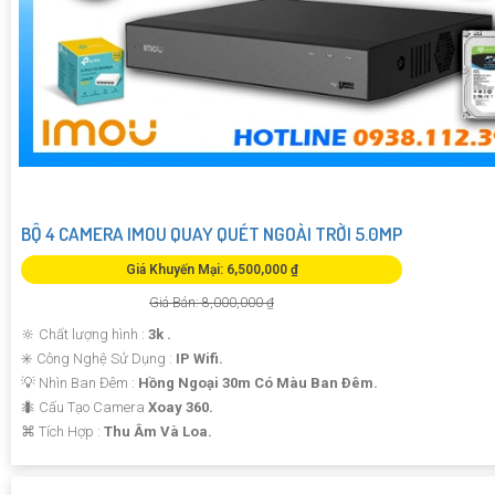
BỘ 4 CAMERA IMOU QUAY QUÉT NGOÀI TRỜI 5.0MP
Giá Khuyến Mại: 6,500,000 ₫
Giá Bán: 8,000,000 ₫
🔆 Chất lượng hình :
3k .
✳️ Công Nghệ Sử Dụng :
IP Wifi.
💡 Nhìn Ban Đêm :
Hồng Ngoại 30m Có Màu Ban Ðêm.
🐜 Cấu Tạo Camera
Xoay 360.
️⌘ Tích Hợp :
Thu Âm Và Loa.