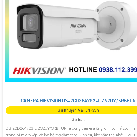
CAMERA HIKVISION DS-2CD2647G3-LIZS2UY/SRBHUN
Giá Khuyến Mại: 5%-35%
Giá Bán:
DS-2CD2647G3-LIZS2UY/SRBHUN là dòng camera ống kính có thể zoom lên
trang bị micro kép và loa hỗ trợ đàm thoại 2 chiều, khe cắm thẻ nhớ 512GB, 