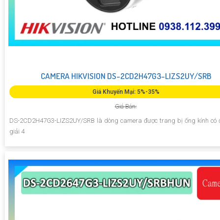
CAMERA HIKVISION DS-2CD2H47G3-LIZS2UY/SRB
Giá Khuyến Mại: 5%-35%
Giá Bán:
DS-2CD2H47G3-LIZS2UY/SRB là dòng camera được trang bị ống kính có 
giải 4