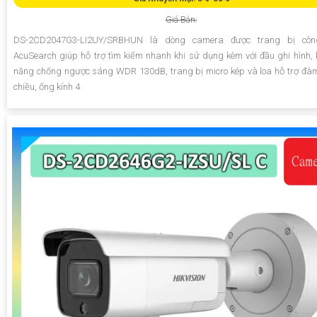
Giá Bán:
DS-2CD2047G3-LI2UY/SRBHUN là dòng camera được trang bị cô
AcuSearch giúp hỗ trợ tìm kiếm nhanh khi sử dụng kèm với đầu ghi hình,
năng chống ngược sáng WDR 130dB, trang bị micro kép và loa hỗ trợ đàm
chiều, ống kính 4