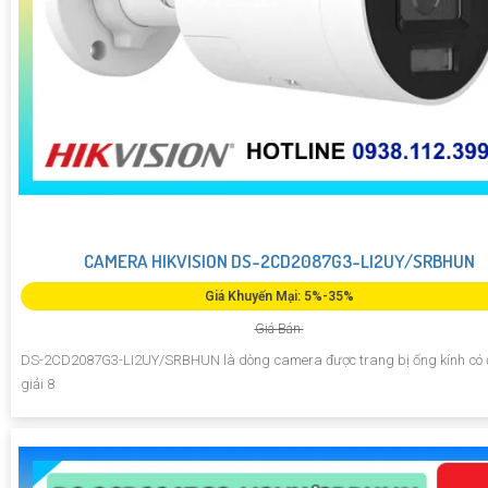
CAMERA HIKVISION DS-2CD2087G3-LI2UY/SRBHUN
Giá Khuyến Mại: 5%-35%
Giá Bán:
DS-2CD2087G3-LI2UY/SRBHUN là dòng camera được trang bị ống kính có
giải 8