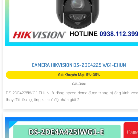
CAMERA HIKVISION DS-2DE4225IWG1-EHUN
Giá Khuyến Mại: 5%-35%
Giá Bán:
DS-2DE4225IWG1-EHUN là dòng speed dome được trang bị ống kính zoom
thay đổi tiêu cự, ống kính có độ phân giải 2