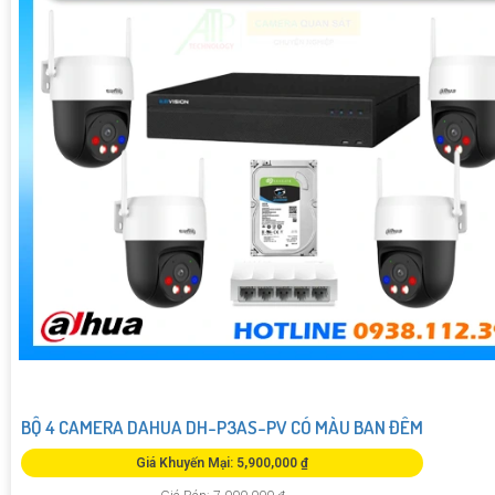
BỘ 4 CAMERA DAHUA DH-P3AS-PV CÓ MÀU BAN ĐÊM
Giá Khuyến Mại: 5,900,000 ₫