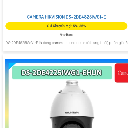
CAMERA HIKVISION DS-2DE4825IWG1-E
Giá Khuyến Mại: 5%-35%
Giá Bán:
DS-2DE4825IWG1-E là dòng camera speed dome có trang bị độ phân giải 8