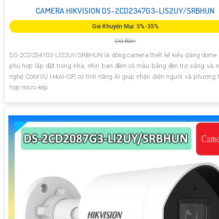
CAMERA HIKVISION DS-2CD2347G3-LIS2UY/SRBHUN
Giá Khuyến Mại: 5%-35%
Giá Bán:
DS-2CD2347G3-LIS2UY/SRBHUN là dòng camera thiết kế kiểu dáng dome 
phù hợp lắp đặt trong nhà, nhìn ban đêm có màu bằng đèn trợ sáng và 
nghệ ColorVU HikAI-ISP, có tính năng AI giúp nhận diện người và phương ti
hợp micro kép