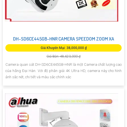
DH-SD6CE445GB-HNR CAMERA SPEEDOM ZOOM XA
Giá Khuyến Mại: 38,000,000 ₫
Giá Bán: 48,623,000 ₫
Camera quan sát DH-SD6CE445GB-HNR là một Camera chất lượng cao
của hãng Đại Hàn. Với độ phân giải 4K Ultra HD, camera này cho hình
ảnh sắc nét, chi tiết và màu sắc chính xác