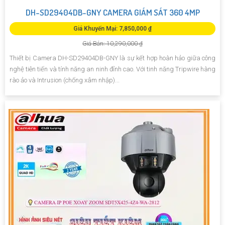
DH-SD29404DB-GNY CAMERA GIÁM SÁT 360 4MP
Giá Khuyến Mại: 7,850,000 ₫
Giá Bán: 10,290,000 ₫
Thiết bị Camera DH-SD29404DB-GNY là sự kết hợp hoàn hảo giữa công
nghệ tiên tiến và tính năng an ninh đỉnh cao. Với tinh năng Tripwire hàng
rào ảo và Intrusion (chống xâm nhập)...