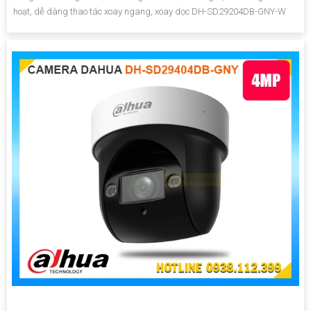
hoạt, dễ dàng thao tác xoay ngang, xoay dọc DH-SD29204DB-GNY-W