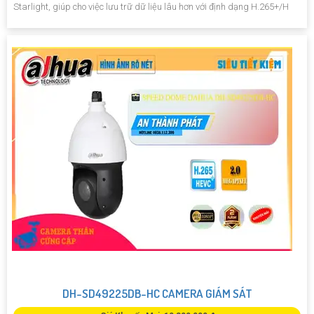
Starlight, giúp cho việc lưu trữ dữ liệu lâu hơn với định dạng H.265+/H
DH-SD49225DB-HC CAMERA GIÁM SÁT