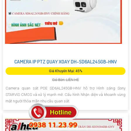
CAMERA IP PTZ QUAY XOAY DH-SD6AL245GB-HNV
Giá Khuyến Mại: 45%
Giá Bán: LIÊN HỆ
Camera quan sát POE SD6AL245GB-HNV hỗ trợ Hình sáng Sony
STARVIS CMOS và xử lý mạnh mẽ. Cấu hình Nhận diện và khoanh vùng
mặt người thỏa mãn nhu cầu quan sát