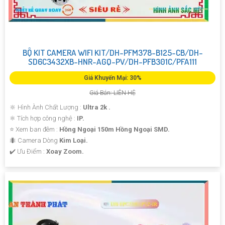
BỘ KIT CAMERA WIFI KIT/DH-PFM378-B125-CB/DH-
SD6C3432XB-HNR-AGQ-PV/DH-PFB301C/PFA111
Giá Khuyến Mại: 30%
Giá Bán: LIÊN HỆ
🔆 Hình Ành Chất Lượng :
Ultra 2k .
⚛️ Tích hợp công nghệ :
IP.
⭐ Xem ban đêm :
Hồng Ngoại 150m Hồng Ngoại SMD.
🐜 Camera Dòng
Kim Loại.
️✔️ Ưu Điểm :
Xoay Zoom.