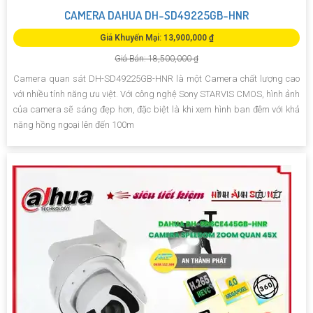
CAMERA DAHUA DH-SD49225GB-HNR
Giá Khuyến Mại: 13,900,000 ₫
Giá Bán: 18,500,000 ₫
Camera quan sát DH-SD49225GB-HNR là một Camera chất lượng cao
với nhiều tính năng ưu việt. Với công nghệ Sony STARVIS CMOS, hình ảnh
của camera sẽ sáng đẹp hơn, đặc biệt là khi xem hình ban đêm với khả
năng hồng ngoại lên đến 100m