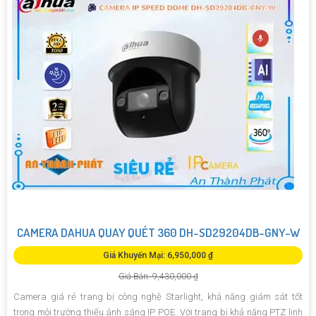
CAMERA DAHUA QUAY QUÉT 360 DH-SD29204DB-GNY-W
Giá Khuyến Mại: 6,950,000 ₫
Giá Bán: 9,430,000 ₫
Camera giá rẻ trang bị công nghệ Starlight, khả năng giám sát tốt
trong môi trường thiếu ánh sáng IP POE. Với trang bị khả năng PTZ linh