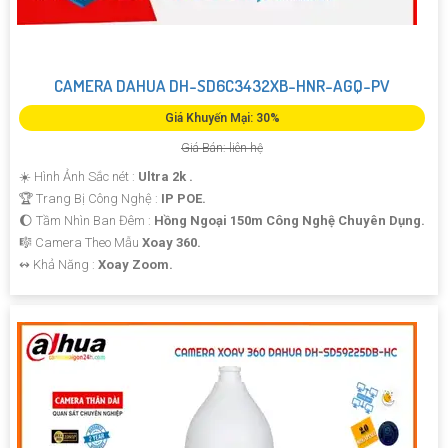
CAMERA DAHUA DH-SD6C3432XB-HNR-AGQ-PV
Giá Khuyến Mại: 30%
Giá Bán: liên hệ
☀️ Hình Ảnh Sắc nét :
Ultra 2k .
🏆 Trang Bị Công Nghệ :
IP POE.
🌔 Tầm Nhìn Ban Đêm :
Hồng Ngoại 150m Công Nghệ Chuyên Dụng.
🎼️ Camera Theo Mẫu
Xoay 360.
️↭ Khả Năng :
Xoay Zoom.