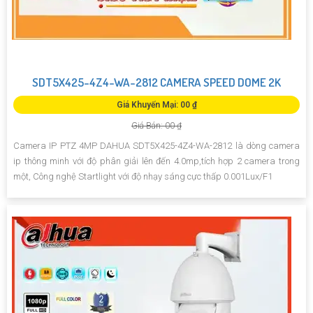
SDT5X425-4Z4-WA-2812 CAMERA SPEED DOME 2K
Giá Khuyến Mại: 00 ₫
Giá Bán: 00 ₫
Camera IP PTZ 4MP DAHUA SDT5X425-4Z4-WA-2812 là dòng camera
ip thông minh với độ phân giải lên đến 4.0mp,tích hợp 2 camera trong
một, Công nghệ Startlight với độ nhạy sáng cực thấp 0.001Lux/F1