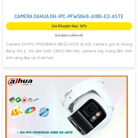
CAMERA DAHUA DH-IPC-PFW5849-A180-E2-ASTE
Giá Khuyến Mại: 30%
Giá Bán: LIÊN HỆ
Camera DH-IPC-PFW5849-A180-E2-ASTE là một Camera giá rẻ nhưng
đáng chú ý. Với cảm biến CMOS tiên tiến, camera này mang đến hình
ảnh sáng đẹp và rõ nét hơn