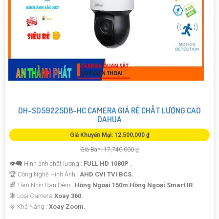
DH-SD59225DB-HC CAMERA GIÁ RẺ CHẤT LƯỢNG CAO
DAHUA
Giá Khuyến Mại: 12,500,000 ₫
Giá Bán: 17,740,000 ₫
👁️‍🗨 Hình ảnh chất lượng :
FULL HD 1080P .
🏆 Công Nghệ Hình Ảnh :
AHD CVI TVI BCS.
🌈 Tầm Nhìn Ban Đêm :
Hồng Ngoại 150m Hồng Ngoại Smart IR.
🕸️ Loại Camera
Xoay 360.
️💠 Khả Năng :
Xoay Zoom.