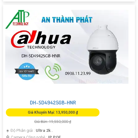
DH-SD49425GB-HNR
Giá Khuyến Mại: 13,950,000 ₫
Giá Bán: 19,550,000 ₫
☀️ Độ Phân giải :
Ultra 2k .
🤖️ Camera Công nghệ :
IP POE.