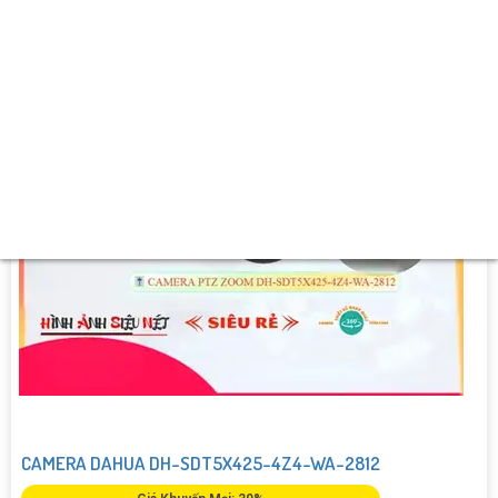
️⌘ Điểm Nỗi Bật :
Xoay Zoom.
CAMERA DAHUA DH-SDT5X425-4Z4-WA-2812