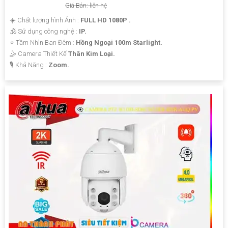
Giá Bán: liên hệ
☀️ Chất lượng hình Ảnh :
FULL HD 1080P .
🕉️ Sử dụng công nghệ :
IP.
⭐ Tầm Nhìn Ban Đêm :
Hồng Ngoại 100m Starlight.
🤹 Camera Thiết Kế
Thân Kim Loại.
️🎙 Khả Năng :
Zoom.