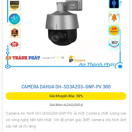
CAMERA DAHUA DH-SD3A205-GNP-PV 360
Giá Khuyến Mại: 30%
Giá Bán: 4,250,000 ₫
Camera An Ninh DH-SD3A205-GNP-PV là một Camera chất lượng cao
với công nghệ tiên tiến nhất. Với độ phân giải 2MP, camera cho hình ảnh
sắc nét và rõ ràng