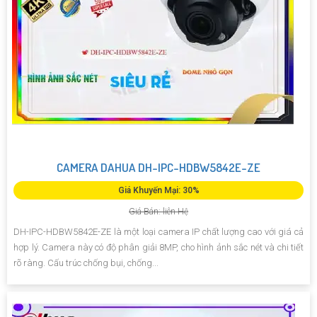
CAMERA DAHUA DH-IPC-HDBW5842E-ZE
Giá Khuyến Mại: 30%
Giá Bán: liên Hệ
DH-IPC-HDBW5842E-ZE là một loại camera IP chất lượng cao với giá cả
hợp lý. Camera này có độ phân giải 8MP, cho hình ảnh sắc nét và chi tiết
rõ ràng. Cấu trúc chống bụi, chống...