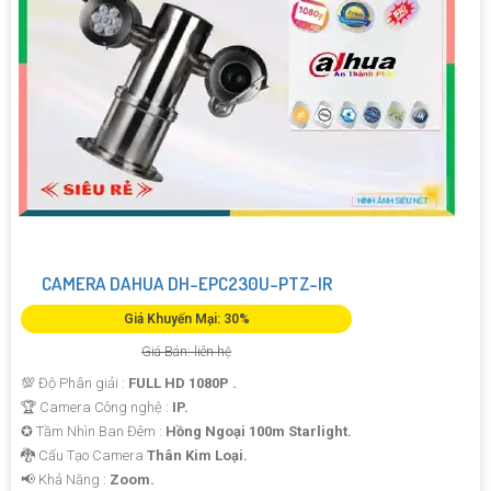
CAMERA DAHUA DH-EPC230U-PTZ-IR
Giá Khuyến Mại: 30%
Giá Bán: liên hệ
💯 Độ Phân giải :
FULL HD 1080P .
🏆 Camera Công nghệ :
IP.
✪ Tầm Nhìn Ban Đêm :
Hồng Ngoại 100m Starlight.
🐉️ Cấu Tạo Camera
Thân Kim Loại.
️📢 Khả Năng :
Zoom.