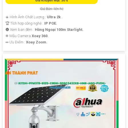
Giá Khuyến Mại: 30%
Giá Bán: liên hệ
☀️ Hình Ành Chất Lượng :
Ultra 2k .
🏆 Tích hợp công nghệ :
IP POE.
🌚 Xem ban đêm :
Hồng Ngoại 100m Starlight.
❄ Mẫu Camera
Xoay 360.
️↭ Ưu Điểm :
Xoay Zoom.