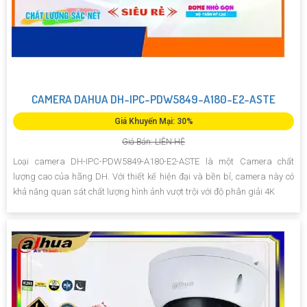
CAMERA DAHUA DH-IPC-PDW5849-A180-E2-ASTE
Giá Khuyến Mại: 30%
Giá Bán: LIÊN HỆ
Loại camera DH-IPC-PDW5849-A180-E2-ASTE là một Camera chất
lượng cao của hãng DH. Với thiết kế hiện đại và bền bỉ, camera này có
khả năng quan sát chất lượng hình ảnh vượt trội với độ phân giải 4K