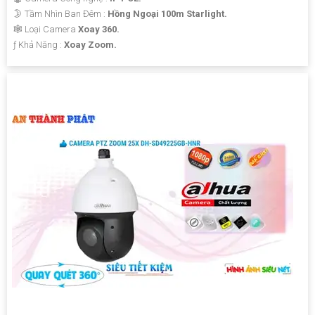
🌛 Tầm Nhìn Ban Đêm :
Hồng Ngoại 100m Starlight.
🕸️ Loại Camera
Xoay 360.
️ƒ Khả Năng :
Xoay Zoom.