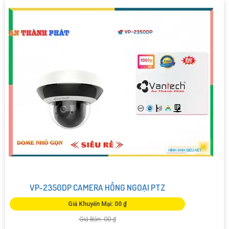
VP-2350DP CAMERA HỒNG NGOẠI PTZ
Giá Khuyến Mại: 00 ₫
Giá Bán: 00 ₫