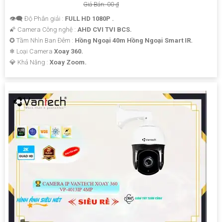
Giá Bán: 00 ₫
👁️‍🗨 Độ Phân giải :
FULL HD 1080P .
🌠 Camera Công nghệ :
AHD CVI TVI BCS.
✪ Tầm Nhìn Ban Đêm :
Hồng Ngoại 40m Hồng Ngoại Smart IR.
❄ Loại Camera
Xoay 360.
️💎 Khả Năng :
Xoay Zoom.