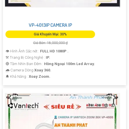
VP-4013IP CAMERA IP
Giá Khuyến Mại: 30%
Giá Bán: 18,000,000 ₫
👁 Hình Ảnh Sắc nét :
FULL HD 1080P .
⚒ Trang Bị Công Nghệ :
IP.
🔴 Tầm Nhìn Ban Đêm :
Hồng Ngoại 100m Led Array.
🌧️ Camera Dòng
Xoay 360.
️🔔 Khả Năng :
Xoay Zoom.