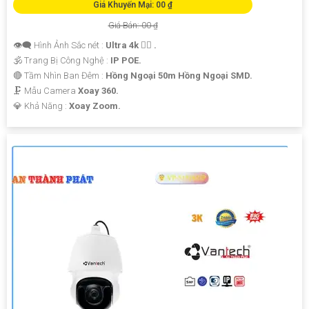
Giá Khuyến Mại: 00 ₫
Giá Bán: 00 ₫
👁️‍🗨 Hình Ảnh Sắc nét :
Ultra 4k 👍🏾 .
🕉️ Trang Bị Công Nghệ :
IP POE.
🔴 Tầm Nhìn Ban Đêm :
Hồng Ngoại 50m Hồng Ngoại SMD.
🗜️ Mẫu Camera
Xoay 360.
️💎 Khả Năng :
Xoay Zoom.