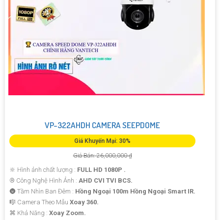
VP-322AHDH CAMERA SEEPDOME
Giá Khuyến Mại: 30%
Giá Bán: 26,000,000 ₫
🔆 Hình ảnh chất lượng :
FULL HD 1080P .
®️ Công Nghệ Hình Ảnh :
AHD CVI TVI BCS.
🌚 Tầm Nhìn Ban Đêm :
Hồng Ngoại 100m Hồng Ngoại Smart IR.
🎼️ Camera Theo Mẫu
Xoay 360.
️⌘ Khả Năng :
Xoay Zoom.