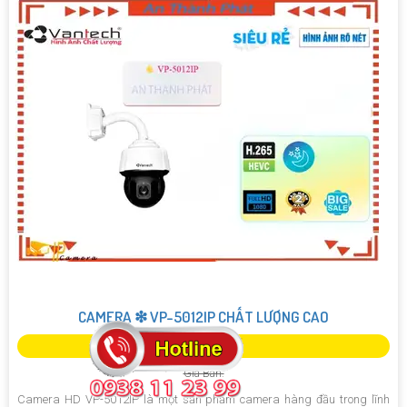
CAMERA ❇ VP-5012IP CHẤT LƯỢNG CAO
Giá Khuyến Mại:
Giá Bán:
Camera HD VP-5012IP là một sản phẩm camera hàng đầu trong lĩnh