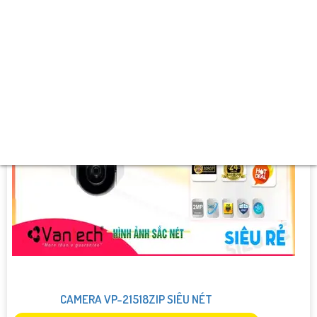
️➲ Ưu Điểm :
Xoay Zoom.
CAMERA VP-21518ZIP SIÊU NÉT