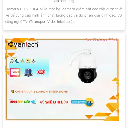
Giá Bán: 00 ₫
Camera HD VP-304TVI là một loại camera giám sát cao cấp được thiết
kế để cung cấp hình ảnh chất lượng cao và độ phân giải đỉnh cao. Với
công nghệ TVI (Transport Video Interface),...