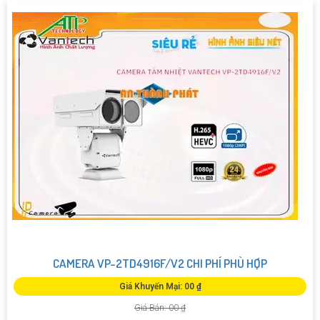
CAMERA VP-2TD4916F/V2 CHI PHÍ PHÙ HỢP
Giá Khuyến Mại: 00 ₫
Giá Bán: 00 ₫