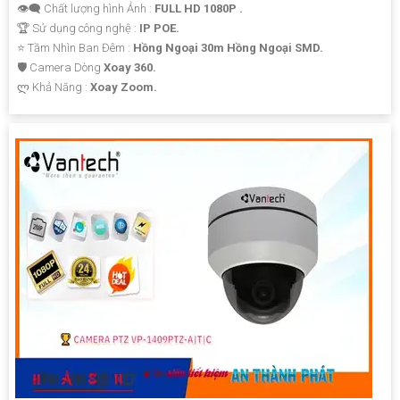
👁️‍🗨 Chất lượng hình Ảnh :
FULL HD 1080P .
🏆 Sử dụng công nghệ :
IP POE.
⭐ Tầm Nhìn Ban Đêm :
Hồng Ngoại 30m Hồng Ngoại SMD.
🛡 Camera Dòng
Xoay 360.
️ლ Khả Năng :
Xoay Zoom.