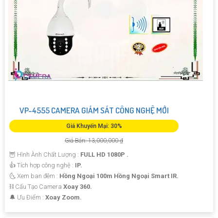
VP-4555 CAMERA GIÁM SÁT CÔNG NGHỆ MỚI
Giá Khuyến Mại: 30%
Giá Bán: 13,000,000 ₫
🦉 Hình Ành Chất Lượng :
FULL HD 1080P .
👍 Tích hợp công nghệ :
IP.
🌜 Xem ban đêm :
Hồng Ngoại 100m Hồng Ngoại Smart IR.
⛓ Cấu Tạo Camera
Xoay 360.
️🔔 Ưu Điểm :
Xoay Zoom.