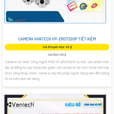
CAMERA VANTECH VP-2R0732HP TIẾT KIỆM
Giá Khuyến Mại: 00 ₫
Giá Bán: 00 ₫
Camera An Ninh Công Nghệ POE VP-2R0732HP là một sản phẩm hiện
đại và đáng tin cậy trong việc giám sát và bảo vệ an ninh. Được tích hợp
chức năng Xoay Zoom, camera này cho phép người dùng xem đối tượng
từ xa một cách dễ dàng