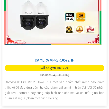
CAMERA VP-2R0842HP
Giá Khuyến Mại: 30%
Giá Bán: 64,960,000 ₫
Camera IP POE VP-2R0842HP là một sản phẩm chất lượng cao, được
thiết kế để đáp ứng các nhu cầu giám sát an ninh hiện đại. Với độ phân
giải 4MP, camera này cung cấp hình ảnh sắc nét và chi tiết, giúp bạn
quan sát mọi sự kiện một cách rõ ràng