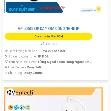
VP-51518ZIP CAMERA CÔNG NGHỆ IP
Giá Khuyến Mại: 00 ₫
Giá Bán: 00 ₫
💯 Chất lượng hình Ảnh :
Ultra 2k+ sắc nét .
⚒ Sử dụng công nghệ :
IP POE.
💡 Tầm Nhìn Ban Đêm :
Hồng Ngoại 150m Hồng Ngoại SMD.
❄ Loại Camera
Xoay 360.
️⇝ Khả Năng :
Xoay Zoom.