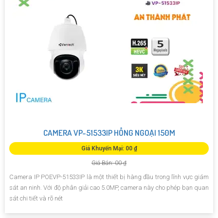
CAMERA VP-51533IP HỒNG NGOẠI 150M
Giá Khuyến Mại: 00 ₫
Giá Bán: 00 ₫
Camera IP POEVP-51533IP là một thiết bị hàng đầu trong lĩnh vực giám
sát an ninh. Với độ phân giải cao 5.0MP, camera này cho phép bạn quan
sát chi tiết và rõ nét