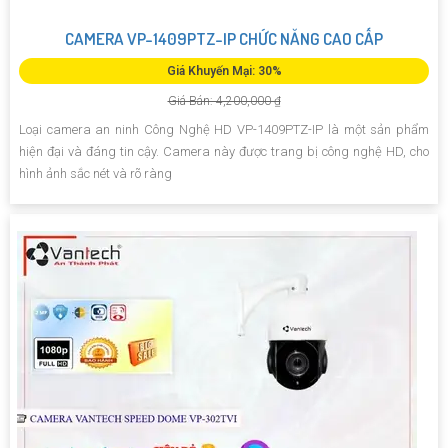
CAMERA VP-1409PTZ-IP CHỨC NĂNG CAO CẤP
Giá Khuyến Mại: 30%
Giá Bán: 4,200,000 ₫
Loại camera an ninh Công Nghệ HD VP-1409PTZ-IP là một sản phẩm
hiện đại và đáng tin cậy. Camera này được trang bị công nghệ HD, cho
hình ảnh sắc nét và rõ ràng