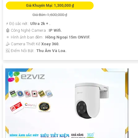
Giá Khuyến Mại: 1,300,000 ₫
Giá Bán: 1,600,000 ₫
️⚡ Độ sắc nét :
Ultra 2k + .
🤖️ Công Nghệ Camera :
IP Wifi.
🔅 Hình ảnh ban đêm :
Hồng Ngoại 15m ONVIF.
🤹 Camera Thiết Kế
Xoay 360.
️🆑 Điểm Nỗi Bật :
Thu Âm Và Loa.