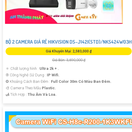
BỘ 2 CAMERA GIÁ RẺ HIKVISION DS-J142I(STD)/NKS424W03H
Giá Khuyến Mại: 2,583,000 ₫
Giá Bán: 3,690,000 ₫
🔅 Chất lượng hình :
Ultra 2k + .
®️ Công Nghệ Sử Dụng :
IP Wifi.
❂ Khoảng Cách Ban Đêm :
Full Color 30m Có Màu Ban Ðêm.
🎨 Camera Theo Mẫu
Plastic.
️🛃 Tích Hợp :
Thu Âm Và Loa.