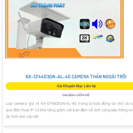
KX-CF4403GN-AL-4G CAMERA THÂN NGOÀI TRỜI
Giá Khuyến Mại: Liên hệ
Giá Bán: LIÊN HỆ
Loại camera giá rẻ KX-CF4403GN-AL-4G trang bị báo động tại chỗ và 
qua điện thoại IP. Có khả năng giám sát ban đêm với ánh sáng kép thông mi
2k, hình ảnh sắc nét