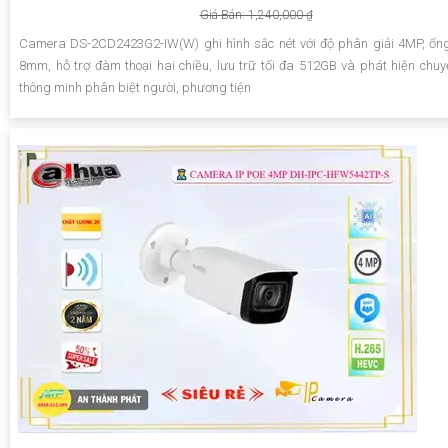
Giá Bán: 1,240,000 ₫
Camera DS-2CD2423G2-IW(W) ghi hình sắc nét với độ phân giải 4MP, ống
8mm, hỗ trợ đàm thoại hai chiều, lưu trữ tối đa 512GB và phát hiện chu
thông minh phân biệt người, phương tiện