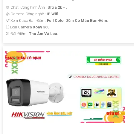
🔆 Chất lượng hình Ảnh :
Ultra 2k + .
👍 Camera Công nghệ :
IP Wifi.
💡 Xem Được Ban Đêm :
Full Color 20m Có Màu Ban Ðêm.
♊ Loại Camera
Xoay 360.
️⌘ Đặt Điểm :
Thu Âm Và Loa.