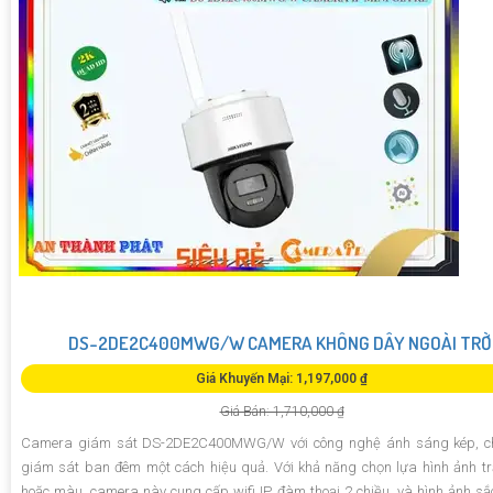
DS-2DE2C400MWG/W CAMERA KHÔNG DÂY NGOÀI TRỜ
Giá Khuyến Mại: 1,197,000 ₫
Giá Bán: 1,710,000 ₫
Camera giám sát DS-2DE2C400MWG/W với công nghệ ánh sáng kép, c
giám sát ban đêm một cách hiệu quả. Với khả năng chọn lựa hình ảnh t
hoặc màu, camera này cung cấp wifi IP, đàm thoại 2 chiều, và hình ảnh sắc