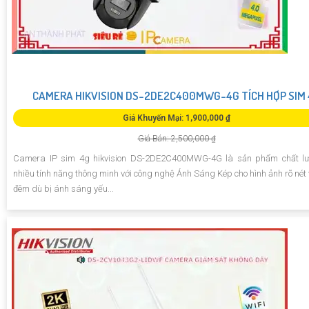
CAMERA HIKVISION DS-2DE2C400MWG-4G TÍCH HỢP SIM
Giá Khuyến Mại: 1,900,000 ₫
Giá Bán: 2,500,000 ₫
Camera IP sim 4g hikvision DS-2DE2C400MWG-4G là sản phẩm chất lư
nhiều tính năng thông minh với công nghệ Ánh Sáng Kép cho hình ảnh rõ nét
đêm dù bị ánh sáng yếu...