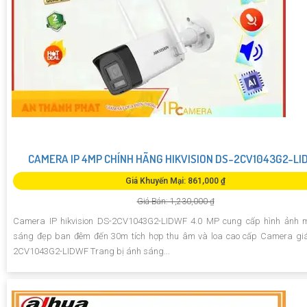
CAMERA IP 4MP CHÍNH HÃNG HIKVISION DS-2CV1043G2-LI
Giá Khuyến Mại: 861,000 ₫
Giá Bán: 1,230,000 ₫
Camera IP hikvision DS-2CV1043G2-LIDWF 4.0 MP cung cấp hình ảnh 
sáng đẹp ban đêm đến 30m tích hợp thu âm và loa cao cấp Camera giá
2CV1043G2-LIDWF Trang bị ánh sáng...