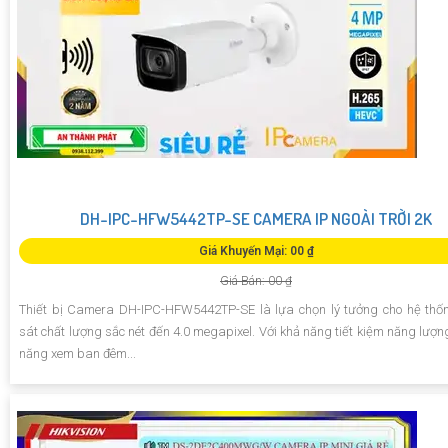
DH-IPC-HFW5442TP-SE CAMERA IP NGOÀI TRỜI 2K
Giá Khuyến Mại: 00 ₫
Giá Bán: 00 ₫
Thiết bị Camera DH-IPC-HFW5442TP-SE là lựa chọn lý tưởng cho hệ th
sát chất lượng sắc nét đến 4.0 megapixel. Với khả năng tiết kiệm năng lượn
năng xem ban đêm...