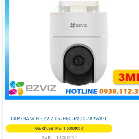
CAMERA WIFI EZVIZ CS-H8C-R200-1K3WKFL
Giá Khuyến Mại: 1,600,000 ₫
Giá Bán: 1,800,000 ₫