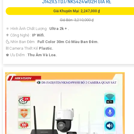
J142I(STD)/NKS424W02H GIÁ RẺ
Giá Khuyến Mại: 2,247,000 ₫
Giá Bán: 3,210,000 ₫
🔅 Hình Ành Chất Lượng :
Ultra 2k + .
⚜️ Công Nghệ :
IP Wifi.
🌜 Nhìn Ban Đêm :
Full Color 30m Có Màu Ban Ðêm.
⛓ Camera Thiết Kế
Plastic.
️♚ Ưu Điểm :
Thu Âm Và Loa.