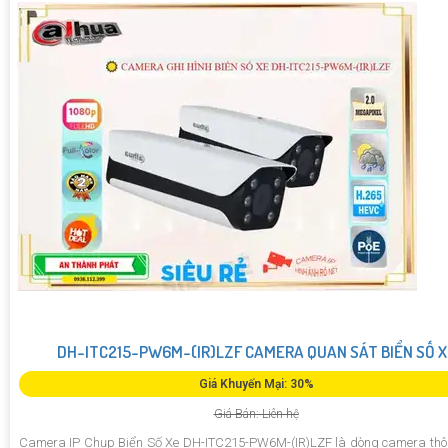
DH-ITC215-PW6M-(IR)LZF CAMERA QUAN SÁT BIỂN SỐ X
Giá Khuyến Mại: 30%
Giá Bán: Liên hệ
Camera IP Chụp Biển Số Xe DH-ITC215-PW6M-(IR)LZF là dòng camera th