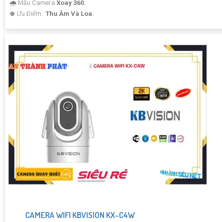
🌧️ Mẫu Camera
Xoay 360.
️♚ Ưu Điểm :
Thu Âm Và Loa.
CAMERA WIFI KBVISION KX-C4W