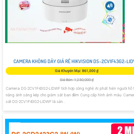
CAMERA KHÔNG DÂY GIÁ RẺ HIKVISION DS-2CV1F43G2-LI
Giá Khuyến Mại: 861,000 ₫
Giá Bán: 1,230,000 ₫
Camera DS-2CV1F43G2-LIDWF tích hợp công nghệ AI phát hiện người hỗ 
năng ánh sáng kép cho giám sát ban đêm Cung cấp hình ảnh màu. Came
sát DS-2CV1F43G2-LIDWF là sản...