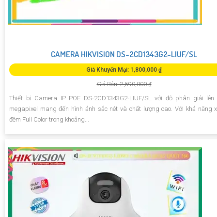
CAMERA HIKVISION DS-2CD1343G2-LIUF/SL
Giá Khuyến Mại: 1,800,000 ₫
Giá Bán: 2,590,000 ₫
Thiết bị Camera IP POE DS-2CD1343G2-LIUF/SL với độ phân giải lên 
megapixel mang đến hình ảnh sắc nét và chất lượng cao. Với khả năng
đêm Full Color trong khoảng...