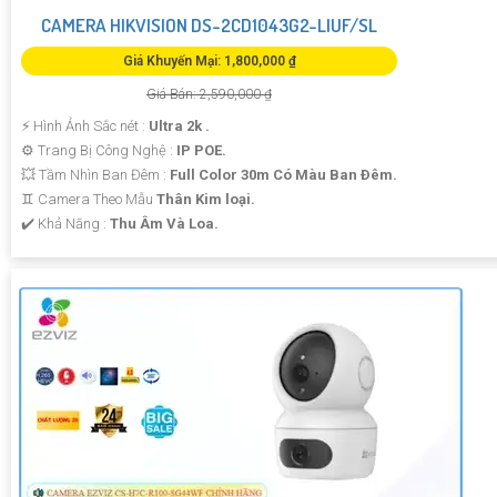
CAMERA HIKVISION DS-2CD1043G2-LIUF/SL
Giá Khuyến Mại: 1,800,000 ₫
Giá Bán: 2,590,000 ₫
️⚡ Hình Ảnh Sắc nét :
Ultra 2k .
⚙ Trang Bị Công Nghệ :
IP POE.
💥 Tầm Nhìn Ban Đêm :
Full Color 30m Có Màu Ban Ðêm.
♊ Camera Theo Mẫu
Thân Kim loại.
️✔️ Khả Năng :
Thu Âm Và Loa.