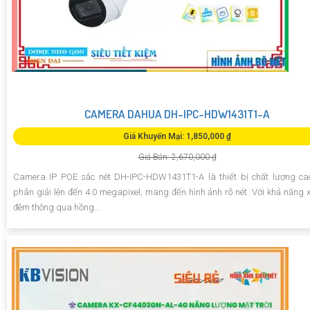
CAMERA DAHUA DH-IPC-HDW1431T1-A
Giá Khuyến Mại: 1,850,000 ₫
Giá Bán: 2,670,000 ₫
Camera IP POE sắc nét DH-IPC-HDW1431T1-A là thiết bị chất lượng ca
phân giải lên đến 4.0 megapixel, mang đến hình ảnh rõ nét. Với khả năng
đêm thông qua hồng...