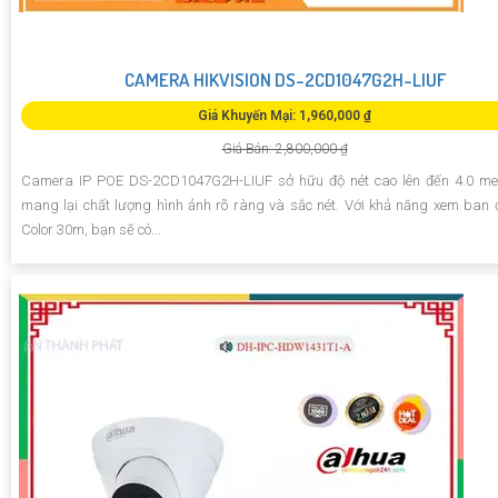
CAMERA HIKVISION DS-2CD1047G2H-LIUF
Giá Khuyến Mại: 1,960,000 ₫
Giá Bán: 2,800,000 ₫
Camera IP POE DS-2CD1047G2H-LIUF sở hữu độ nét cao lên đến 4.0 meg
mang lại chất lượng hình ảnh rõ ràng và sắc nét. Với khả năng xem ban 
Color 30m, bạn sẽ có...