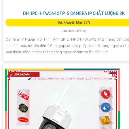
DH-IPC-HFW5442TP-S CAMERA IP CHẤT LƯỢNG 2K
Giá Khuyến Mại: 30%
Giá Bán: Liên hệ
Camera IP Ngoài Trời Hình Ảnh 2K DH-IPC-HFW5442TP-S mang đến chấ
hình ảnh sắc nét lên đến 4.0 megapixel, cho phép xem rõ ràng ngay cả tr
kiện thiếu sáng nhờ hệ thống hồng ngoại có tầm xa lên đến 50m