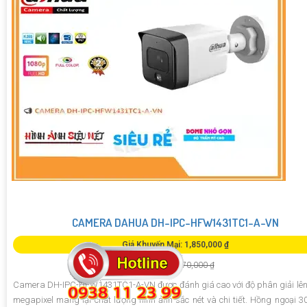
CAMERA DAHUA DH-IPC-HFW1431TC1-A-VN
Giá Khuyến Mại: 1,850,000 ₫
Giá Bán: 2,670,000 ₫
Camera DH-IPC-HFW1431TC1-A-VN được đánh giá cao với độ phân giải lên
megapixel mang lại chất lượng hình ảnh sắc nét và chi tiết. Hồng ngoại 