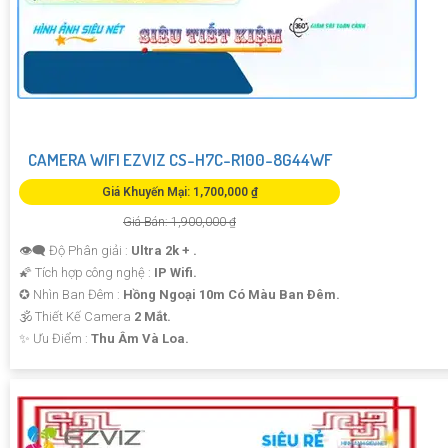
CAMERA WIFI EZVIZ CS-H7C-R100-8G44WF
Giá Khuyến Mại: 1,700,000 ₫
Giá Bán: 1,900,000 ₫
👁️‍🗨 Độ Phân giải :
Ultra 2k + .
🌠 Tích hợp công nghệ :
IP Wifi.
✪ Nhìn Ban Đêm :
Hồng Ngoại 10m Có Màu Ban Ðêm.
🕉️ Thiết Kế Camera
2 Mắt.
️✨ Ưu Điểm :
Thu Âm Và Loa.