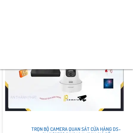
🕸️ Camera Thiết Kế
Thân Plastic.
️📡 Đặt Điểm :
Thu Âm Và Loa.
TRỌN BỘ CAMERA QUAN SÁT CỬA HÀNG DS-