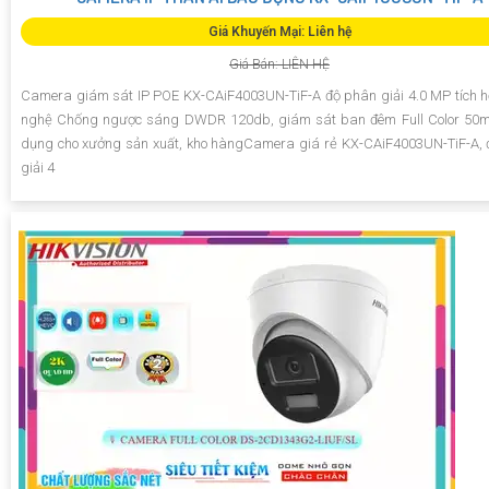
Giá Khuyến Mại: Liên hệ
Giá Bán: LIÊN HỆ
Camera giám sát IP POE KX-CAiF4003UN-TiF-A độ phân giải 4.0 MP tích 
nghệ Chống ngược sáng DWDR 120db, giám sát ban đêm Full Color 50m
dụng cho xưởng sản xuất, kho hàngCamera giá rẻ KX-CAiF4003UN-TiF-A,
giải 4