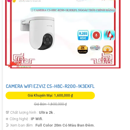
CAMERA WIFI EZVIZ CS-H8C-R200-1K3EKFL
Giá Khuyến Mại: 1,600,000 ₫
Giá Bán: 1,800,000 ₫
💯 Chất lượng hình :
Ultra 2k .
✳️ Công Nghệ :
IP Wifi.
🌛 Xem ban đêm :
Full Color 20m Có Màu Ban Ðêm.