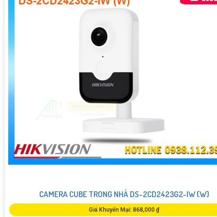
CAMERA CUBE TRONG NHÀ DS-2CD2423G2-IW (W)
Giá Khuyến Mại: 868,000 ₫