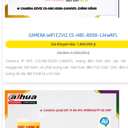
CAMERA WIFI EZVIZ CS-H8C-R200-1J4WKFL
Giá Khuyến Mại: 1,800,000 ₫
Giá Bán: 2,000,000 ₫
Camera IP Wifi CS-H8c-R200-1J4WKFL mang đến hình ảnh sắc nét 
megapixel, tiết kiệm, và chất lượng cao. Xem ban đêm Full Color 20m, đảm 
lượng dù lắp đặt ở bất kỳ vị trí nào