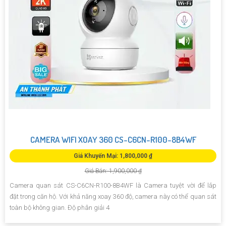
CAMERA WIFI XOAY 360 CS-C6CN-R100-8B4WF
Giá Khuyến Mại: 1,800,000 ₫
Giá Bán: 1,900,000 ₫
Camera quan sát CS-C6CN-R100-8B4WF là Camera tuyệt vời để lắp
đặt trong căn hộ. Với khả năng xoay 360 độ, camera này có thể quan sát
toàn bộ không gian. Độ phân giải 4