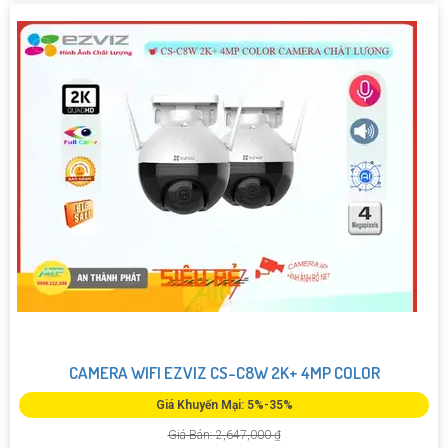
CAMERA WIFI EZVIZ CS-C8W 2K+ 4MP COLOR
Giá Khuyến Mại: 5%-35%
Giá Bán: 2,647,000 ₫