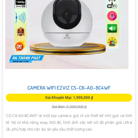
CAMERA WIFI EZVIZ CS-C6-A0-8C4WF
Giá Khuyến Mại: 1,900,000 ₫
Giá Bán: 2,000,000 ₫
CS-C6-A0-8C4WF là một loại camera giá rẻ với thiết kế nhỏ gọn và tinh
tế. Nó có khả năng xoay 360 độ, hình ảnh sắc nét với độ phân giải Ultra
2k, phù hợp cho các dự án yêu cầu chất lượng cao