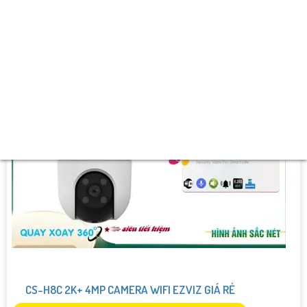
️✔️ Ưu Điểm :
Thu Âm Và Loa.
CS-H8C 2K+ 4MP CAMERA WIFI EZVIZ GIÁ RẺ