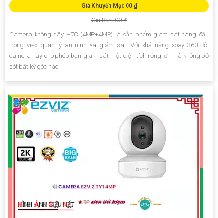
Giá Khuyến Mại: 00 ₫
Giá Bán: 00 ₫
Camera không dây H7C (4MP+4MP) là sản phẩm giám sát hàng đầu
trong việc quản lý an ninh và giám sát. Với khả năng xoay 360 độ,
camera này cho phép bạn giám sát một diện tích rộng lớn mà không bỏ
sót bất kỳ góc nào