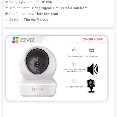
⚒ Công Nghệ Sử Dụng :
IP Wifi.
🔦 Xem ban đêm :
Hồng Ngoại 30m Có Màu Ban Đêm.
🐉️ Cấu Tạo Camera
Thân Kim Loại.
️✨ Ưu Điểm :
Thu Âm Và Loa.