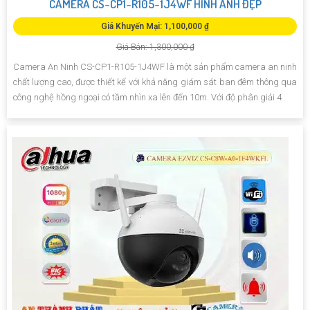
CAMERA CS-CP1-R105-1J4WF HÌNH ẢNH ĐẸP
Giá Khuyến Mại: 1,100,000 ₫
Giá Bán: 1,300,000 ₫
Camera An Ninh CS-CP1-R105-1J4WF là một sản phẩm camera an ninh
chất lượng cao, được thiết kế với khả năng giám sát ban đêm thông qua
công nghệ hồng ngoại có tầm nhìn xa lên đến 10m. Với độ phân giải 4