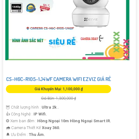
CS-H6C-R105-1J4WF CAMERA WIFI EZVIZ GIÁ RẺ
Giá Khuyến Mại: 1,100,000 ₫
Giá Bán: 1,300,000 ₫
🦉 Chất lượng hình :
Ultra 2k .
👍 Công Nghệ :
IP Wifi.
❂ Xem ban đêm :
Hồng Ngoại 10m Hồng Ngoại Smart IR.
🌧️ Camera Thiết Kế
Xoay 360.
️🔔 Ưu Điểm :
Thu Âm.