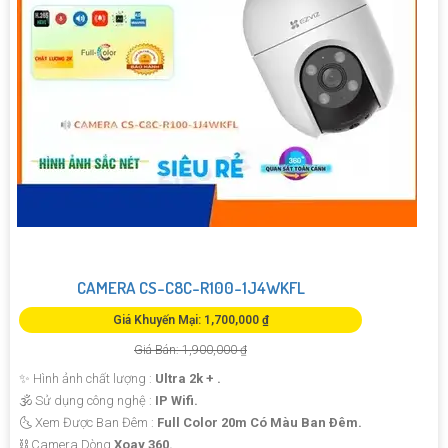
CAMERA CS-C8C-R100-1J4WKFL
Giá Khuyến Mại: 1,700,000 ₫
Giá Bán: 1,900,000 ₫
✨ Hình ảnh chất lượng :
Ultra 2k + .
🕉️ Sử dụng công nghệ :
IP Wifi.
🌜 Xem Được Ban Đêm :
Full Color 20m Có Màu Ban Ðêm.
⛓ Camera Dòng
Xoay 360.