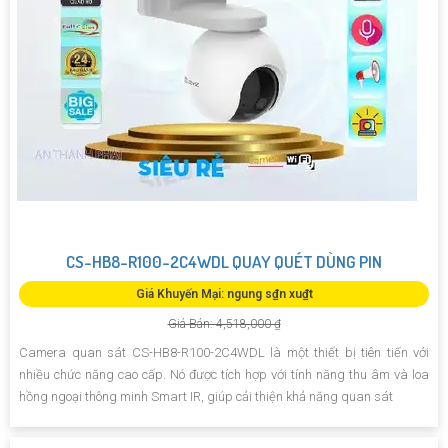
CS-HB8-R100-2C4WDL QUAY QUÉT DÙNG PIN
Giá Khuyến Mại: ngung s₫n xu₫t
Giá Bán: 4,518,000 ₫
Camera quan sát CS-HB8-R100-2C4WDL là một thiết bị tiên tiến với
nhiều chức năng cao cấp. Nó được tích hợp với tính năng thu âm và loa
hồng ngoại thông minh Smart IR, giúp cải thiện khả năng quan sát