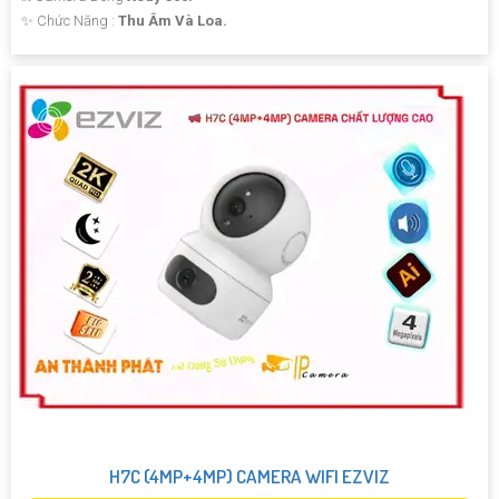
️✨ Chức Năng :
Thu Âm Và Loa.
H7C (4MP+4MP) CAMERA WIFI EZVIZ