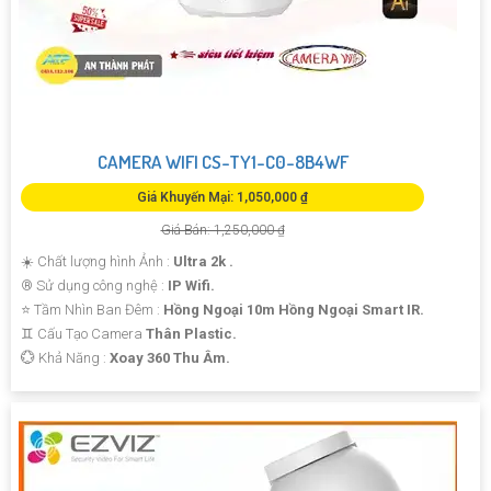
CAMERA WIFI CS-TY1-C0-8B4WF
Giá Khuyến Mại: 1,050,000 ₫
Giá Bán: 1,250,000 ₫
☀️ Chất lượng hình Ảnh :
Ultra 2k .
®️ Sử dụng công nghệ :
IP Wifi.
⭐ Tầm Nhìn Ban Đêm :
Hồng Ngoại 10m Hồng Ngoại Smart IR.
♊ Cấu Tạo Camera
Thân Plastic.
️💮 Khả Năng :
Xoay 360 Thu Âm.