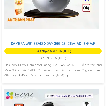
CAMERA WIFI EZVIZ XOAY 360 CS-C6W-A0-3H4WF
Giá Khuyến Mại: 1,850,000 ₫
Giá Bán: 2,050,000 ₫
Tích hợp Micro Đàm thoại mạng lưới LAN và Wi-Fi Hỗ trợ thẻ nhớ
MicroSD lên đến 128GB Có thể xem trực tiếp thông qua ứng dụng trên
điện thoại di động Hỗ trợ cảnh báo chuyển động,...