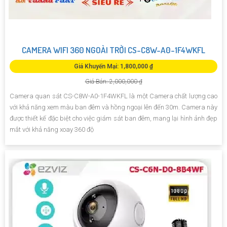
CAMERA WIFI 360 NGOÀI TRỜI CS-C8W-A0-1F4WKFL
Giá Khuyến Mại: 1,800,000 ₫
Giá Bán: 2,000,000 ₫
Camera quan sát CS-C8W-A0-1F4WKFL là một Camera chất lượng cao
với khả năng xem màu ban đêm và hồng ngoại lên đến 30m. Camera này
được thiết kế đặc biệt cho việc giám sát ban đêm, mang lại hình ảnh đẹp
mắt với khả năng xoay 360 độ