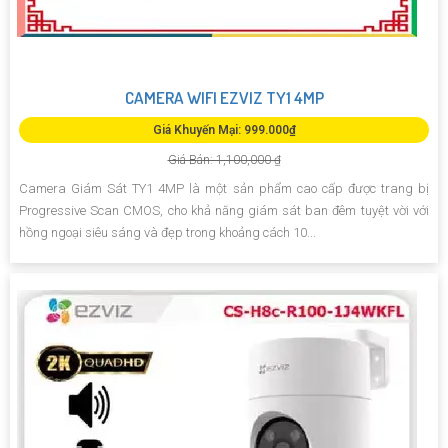
CAMERA WIFI EZVIZ TY1 4MP
Giá Khuyến Mại: 999.000₫
Giá Bán: 1,100,000 ₫
Camera Giám Sát TY1 4MP là một sản phẩm cao cấp được trang bị
Progressive Scan CMOS, cho khả năng giám sát ban đêm tuyệt vời với
hồng ngoại siêu sáng và đẹp trong khoảng cách 10...