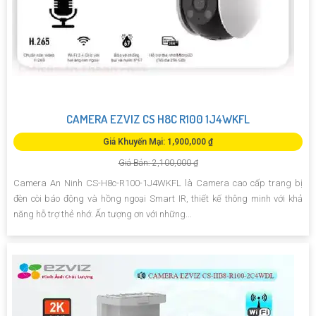
CAMERA EZVIZ CS H8C R100 1J4WKFL
Giá Khuyến Mại: 1,900,000 ₫
Giá Bán: 2,100,000 ₫
Camera An Ninh CS-H8c-R100-1J4WKFL là Camera cao cấp trang bị
đèn còi báo động và hồng ngoại Smart IR, thiết kế thông minh với khả
năng hỗ trợ thẻ nhớ. Ấn tượng ơn với những...