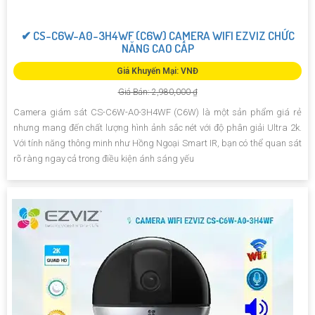
✔ CS-C6W-A0-3H4WF (C6W) CAMERA WIFI EZVIZ CHỨC
NĂNG CAO CẤP
Giá Khuyến Mại: VNĐ
Giá Bán: 2,980,000 ₫
Camera giám sát CS-C6W-A0-3H4WF (C6W) là một sản phẩm giá rẻ
nhưng mang đến chất lượng hình ảnh sắc nét với độ phân giải Ultra 2k.
Với tính năng thông minh như Hồng Ngoại Smart IR, bạn có thể quan sát
rõ ràng ngay cả trong điều kiện ánh sáng yếu