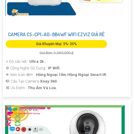
CAMERA CS-CP1-A0-8B4WF WIFI EZVIZ GIÁ RẺ
Giá Khuyến Mại: 5%-35%
Giá Bán: 2,040,000 ₫
️⚡ Độ sắc nét :
Ultra 2k .
⚙ Công Nghệ Sử Dụng :
IP Wifi.
❈ Xem ban đêm :
Hồng Ngoại 10m Hồng Ngoại Smart IR.
🎼️ Cấu Tạo Camera
Xoay 360.
️⌘ Ưu Điểm :
Thu Âm Và Loa.