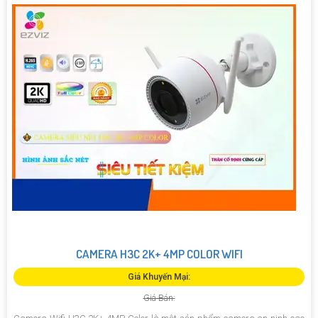
CAMERA H3C 2K+ 4MP COLOR WIFI
Giá Khuyến Mại:
Giá Bán: