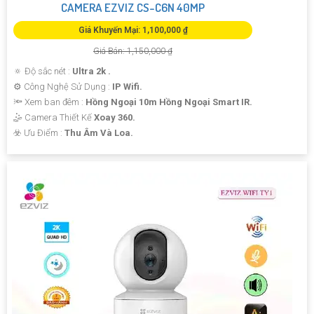
CAMERA EZVIZ CS-C6N 40MP
Giá Khuyến Mại: 1,100,000 ₫
Giá Bán: 1,150,000 ₫
🔅 Độ sắc nét :
Ultra 2k .
⚙ Công Nghệ Sử Dụng :
IP Wifi.
🔦 Xem ban đêm :
Hồng Ngoại 10m Hồng Ngoại Smart IR.
🤹 Camera Thiết Kế
Xoay 360.
️☣️ Ưu Điểm :
Thu Âm Và Loa.