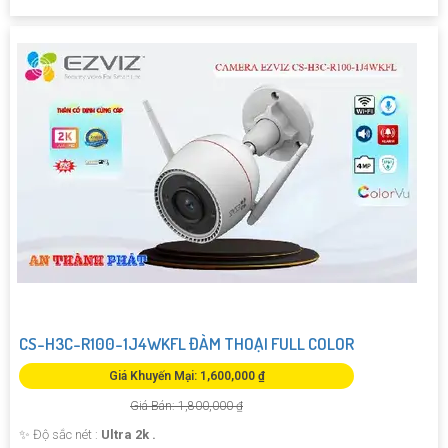
CS-H3C-R100-1J4WKFL ĐÀM THOẠI FULL COLOR
Giá Khuyến Mại: 1,600,000 ₫
Giá Bán: 1,800,000 ₫
✨ Độ sắc nét :
Ultra 2k .