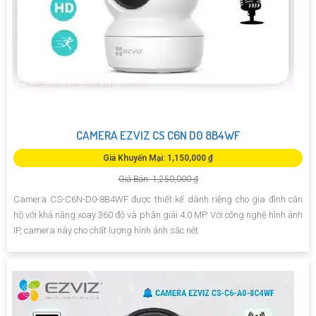
CAMERA EZVIZ CS C6N D0 8B4WF
Giá Khuyến Mại: 1,150,000 ₫
Giá Bán: 1,250,000 ₫
Camera CS-C6N-D0-8B4WF được thiết kế dành riêng cho gia đình căn
hộ với khả năng xoay 360 độ và phân giải 4.0 MP. Với công nghệ hình ảnh
IP, camera này cho chất lượng hình ảnh sắc nét