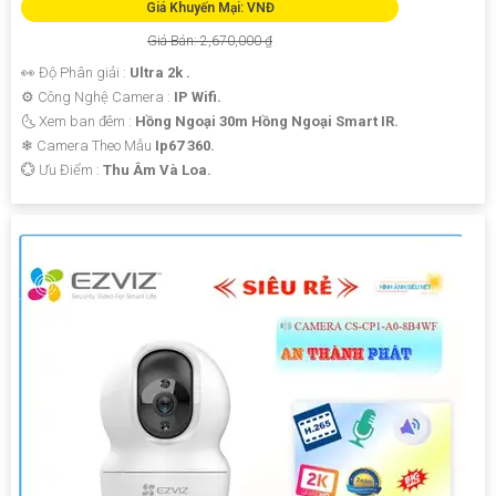
Giá Khuyến Mại: VNĐ
Giá Bán: 2,670,000 ₫
👀 Độ Phân giải :
Ultra 2k .
⚙ Công Nghệ Camera :
IP Wifi.
🌜 Xem ban đêm :
Hồng Ngoại 30m Hồng Ngoại Smart IR.
❄ Camera Theo Mẫu
Ip67 360.
️💮 Ưu Điểm :
Thu Âm Và Loa.