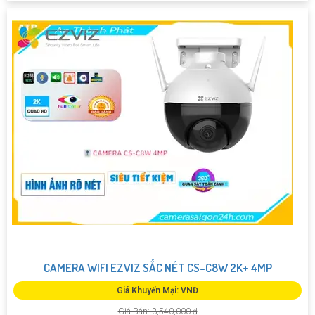
CAMERA WIFI EZVIZ SẮC NÉT CS-C8W 2K+ 4MP
Giá Khuyến Mại: VNĐ
Giá Bán: 3,540,000 ₫