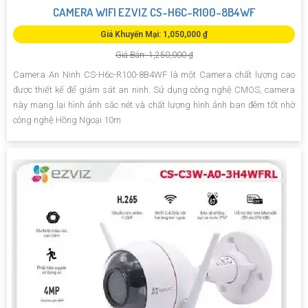
CAMERA WIFI EZVIZ CS-H6C-R100-8B4WF
Giá Khuyến Mại: 1,050,000 ₫
Giá Bán: 1,250,000 ₫
Camera An Ninh CS-H6c-R100-8B4WF là một Camera chất lượng cao
được thiết kế để giám sát an ninh. Sử dụng công nghệ CMOS, camera
này mang lại hình ảnh sắc nét và chất lượng hình ảnh ban đêm tốt nhờ
công nghệ Hồng Ngoại 10m