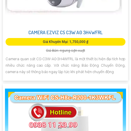
CAMERA EZVIZ CS C3W A0 3H4WFRL
Giá Khuyến Mại: 1,750,000 ₫
Giá Bán: ngung s₫n xu₫t
Camera quan sát CS-C3W-A0-3H4WFRL là một thiết bị hiện đại tích hợp
nhiều chức năng cao cấp. Với chức năng Báo Động Chuyển Động,
camera này sẽ thông báo ngay lập tức khi phát hiện chuyển động