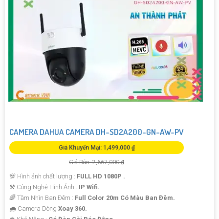
CAMERA DAHUA CAMERA DH-SD2A200-GN-AW-PV
Giá Khuyến Mại: 1,499,000 ₫
Giá Bán: 2,667,000 ₫
💯 Hình ảnh chất lượng :
FULL HD 1080P .
⚒ Công Nghệ Hình Ảnh :
IP Wifi.
🌈 Tầm Nhìn Ban Đêm :
Full Color 20m Có Màu Ban Đêm.
🌧️ Camera Dòng
Xoay 360.