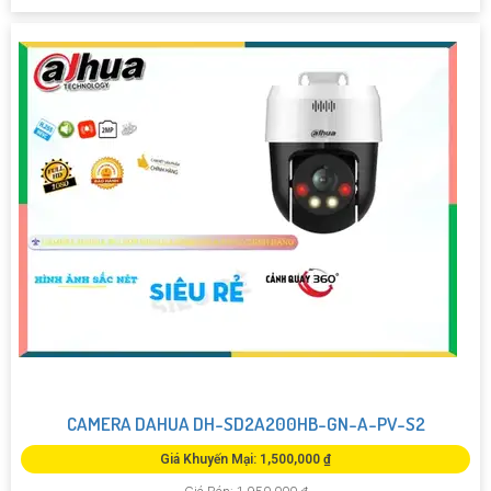
CAMERA DAHUA DH-SD2A200HB-GN-A-PV-S2
Giá Khuyến Mại: 1,500,000 ₫