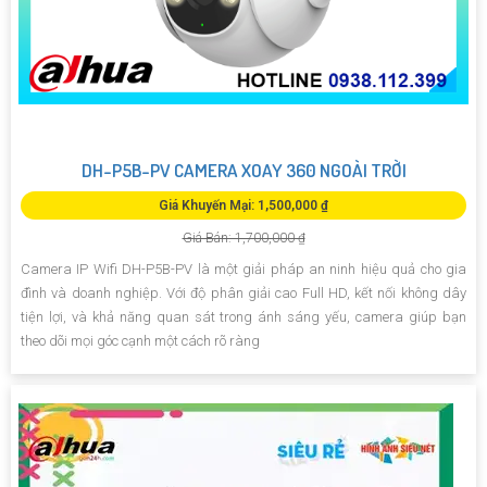
DH-P5B-PV CAMERA XOAY 360 NGOÀI TRỜI
Giá Khuyến Mại: 1,500,000 ₫
Giá Bán: 1,700,000 ₫
Camera IP Wifi DH-P5B-PV là một giải pháp an ninh hiệu quả cho gia
đình và doanh nghiệp. Với độ phân giải cao Full HD, kết nối không dây
tiện lợi, và khả năng quan sát trong ánh sáng yếu, camera giúp bạn
theo dõi mọi góc cạnh một cách rõ ràng