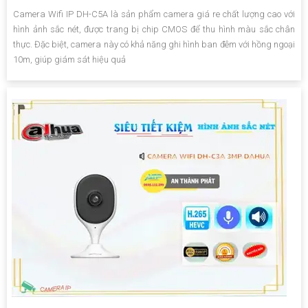
Camera Wifi IP DH-C5A là sản phẩm camera giá re chất lượng cao với
hình ảnh sắc nét, được trang bị chip CMOS để thu hình màu sắc chân
thực. Đặc biệt, camera này có khả năng ghi hình ban đêm với hồng ngoại
10m, giúp giám sát hiệu quả