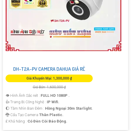
DH-T2A-PV CAMERA DAHUA GIÁ RẺ
Giá Khuyến Mại: 1,300,000 ₫
Giá Bán: 1,600,000 ₫
👁 Hình Ảnh Sắc nét :
FULL HD 1080P .
👍 Trang Bị Công Nghệ :
IP Wifi.
🌔 Tầm Nhìn Ban Đêm :
Hồng Ngoại 30m Starlight.
🐉️ Cấu Tạo Camera
Thân Plastic.
️₤ Khả Năng :
Có Ðèn Còi Báo Động.