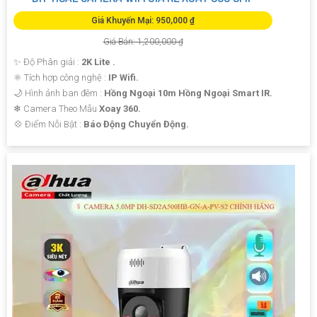
Giá Khuyến Mại: 950,000 ₫
Giá Bán: 1,200,000 ₫
✨ Độ Phân giải :
2K Lite .
⚛️ Tích hợp công nghệ :
IP Wifi.
🌙 Hình ảnh ban đêm :
Hồng Ngoại 10m Hồng Ngoại Smart IR.
❄ Camera Theo Mẫu
Xoay 360.
️💠 Điểm Nỗi Bật :
Báo Động Chuyển Động.