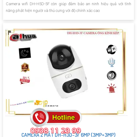
Camera wifi DH-H5D-5F còn giúp đảm bảo an ninh hiệu quả với tính
năng phát hiện người và thú cưng với độ chính xác cao
CAMERA 2 MẮT DH-H3D-3F 6MP (3MP+3MP)