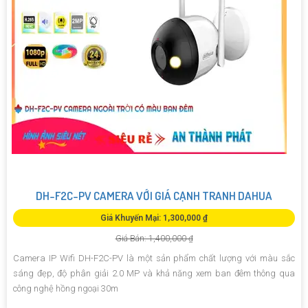
DH-F2C-PV CAMERA VỚI GIÁ CẠNH TRANH DAHUA
Giá Khuyến Mại: 1,300,000 ₫
Giá Bán: 1,400,000 ₫
Camera IP Wifi DH-F2C-PV là một sản phẩm chất lượng với màu sắc
sáng đẹp, độ phân giải 2.0 MP và khả năng xem ban đêm thông qua
công nghệ hồng ngoại 30m