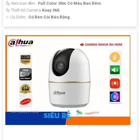
🌜 Xem ban đêm :
Full Color 30m Có Màu Ban Đêm.
🔩 Thiết Kế Camera
Xoay 360.
️✨ Ưu Điểm :
Có Đèn Còi Báo Động.