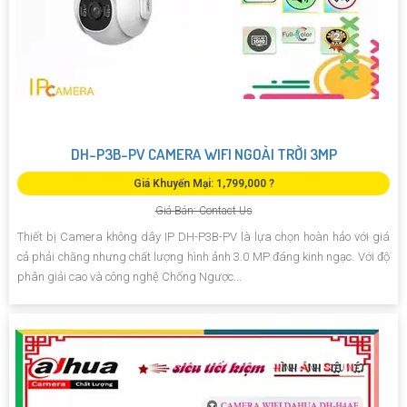
DH-P3B-PV CAMERA WIFI NGOÀI TRỜI 3MP
Giá Khuyến Mại: 1,799,000 ?
Giá Bán: Contact Us
Thiết bị Camera không dây IP DH-P3B-PV là lựa chọn hoàn hảo với giá
cả phải chăng nhưng chất lượng hình ảnh 3.0 MP đáng kinh ngạc. Với độ
phân giải cao và công nghệ Chống Ngược...