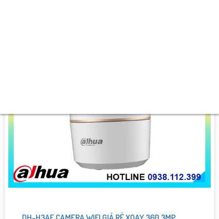
DH-H3AE CAMERA WIFI GIÁ RẺ XOAY 360 3MP