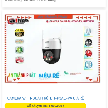
️♚ Khả Năng :
Có Đèn Còi Báo Động.
CAMERA WIFI NGOÀI TRỜI DH-P3AE-PV GIÁ RẺ
Giá Khuyến Mại: 1,600,000 ₫