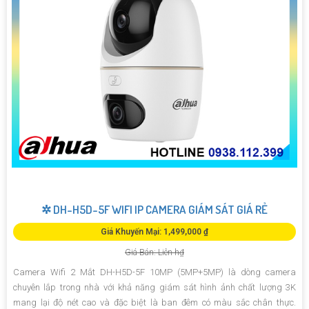
✲ DH-H5D-5F WIFI IP CAMERA GIÁM SÁT GIÁ RẺ
Giá Khuyến Mại: 1,499,000 ₫
Giá Bán: Liên h₫
Camera Wifi 2 Mắt DH-H5D-5F 10MP (5MP+5MP) là dòng camera
chuyên lắp trong nhà với khả năng giám sát hình ảnh chất lượng 3K
mang lại độ nét cao và đặc biệt là ban đêm có màu sắc chân thực.