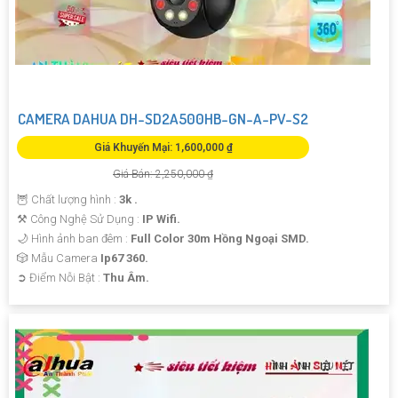
CAMERA DAHUA DH-SD2A500HB-GN-A-PV-S2
Giá Khuyến Mại: 1,600,000 ₫
Giá Bán: 2,250,000 ₫
🦉 Chất lượng hình :
3k .
⚒ Công Nghệ Sử Dụng :
IP Wifi.
🌙 Hình ảnh ban đêm :
Full Color 30m Hồng Ngoại SMD.
🎲 Mẫu Camera
Ip67 360.
️➲ Điểm Nỗi Bật :
Thu Âm.