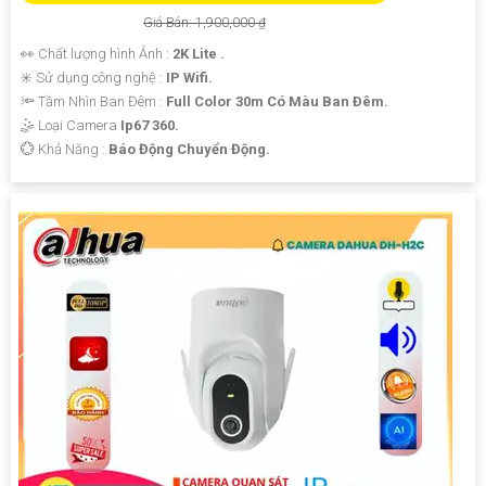
Giá Bán: 1,900,000 ₫
👀 Chất lượng hình Ảnh :
2K Lite .
✳️ Sử dụng công nghệ :
IP Wifi.
🔦 Tầm Nhìn Ban Đêm :
Full Color 30m Có Màu Ban Ðêm.
🤹 Loại Camera
Ip67 360.
️💮 Khả Năng :
Báo Động Chuyển Động.