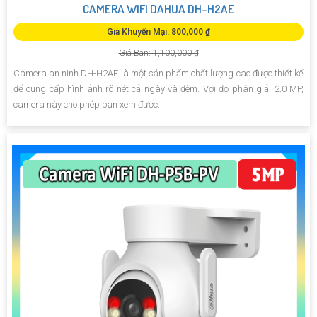
CAMERA WIFI DAHUA DH-H2AE
Giá Khuyến Mại: 800,000 ₫
Giá Bán: 1,100,000 ₫
Camera an ninh DH-H2AE là một sản phẩm chất lượng cao được thiết kế
để cung cấp hình ảnh rõ nét cả ngày và đêm. Với độ phân giải 2.0 MP,
camera này cho phép bạn xem được...