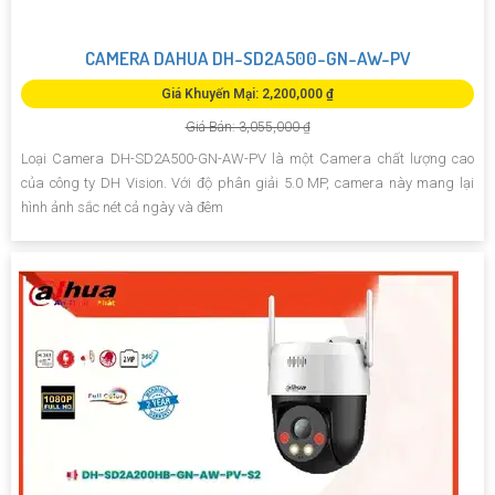
CAMERA DAHUA DH-SD2A500-GN-AW-PV
Giá Khuyến Mại: 2,200,000 ₫
Giá Bán: 3,055,000 ₫
Loại Camera DH-SD2A500-GN-AW-PV là một Camera chất lượng cao
của công ty DH Vision. Với độ phân giải 5.0 MP, camera này mang lại
hình ảnh sắc nét cả ngày và đêm