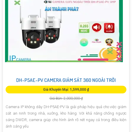
DH-P5AE-PV CAMERA GIÁM SÁT 360 NGOÀI TRỜI
Giá Khuyến Mại: 1,599,000 ₫
Giá Bán: 2,000,000 ₫
Camera IP không dây DH-P5AE-PV là giải pháp hiệu quả cho việc giám
sát an ninh trong nhà, xưởng, kho hàng. Với khả năng chống ngược
sáng DWDR, camera giúp cho hình ảnh rõ nét ngay cả trong điều kiện
ánh sáng yếu