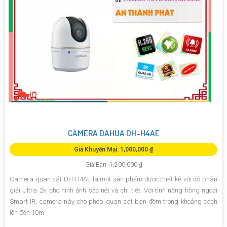
CAMERA DAHUA DH-H4AE
Giá Khuyến Mại: 1,000,000 ₫
Giá Bán: 1,200,000 ₫
Camera quan sát DH-H4AE là một sản phẩm được thiết kế với độ phân
giải Ultra 2k, cho hình ảnh sắc nét và chi tiết. Với tính năng hồng ngoại
Smart IR, camera này cho phép quan sát ban đêm trong khoảng cách
lên đến 10m