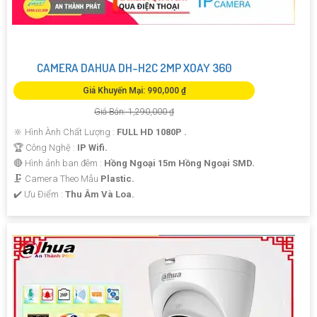
CAMERA DAHUA DH-H2C 2MP XOAY 360
Giá Khuyến Mại: 990,000 ₫
Giá Bán: 1,290,000 ₫
🔆 Hình Ành Chất Lượng :
FULL HD 1080P .
🏆 Công Nghệ :
IP Wifi.
🔴 Hình ảnh ban đêm :
Hồng Ngoại 15m Hồng Ngoại SMD.
🗜️ Camera Theo Mẫu
Plastic.
️✔️ Ưu Điểm :
Thu Âm Và Loa.