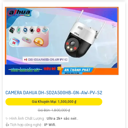
CAMERA DAHUA DH-SD2A500HB-GN-AW-PV-S2
Giá Khuyến Mại: 1,500,000 ₫
Giá Bán: 1,800,000 ₫
✨ Hình Ành Chất Lượng :
Ultra 2k+ sắc nét .
👍 Tích hợp công nghệ :
IP Wifi.