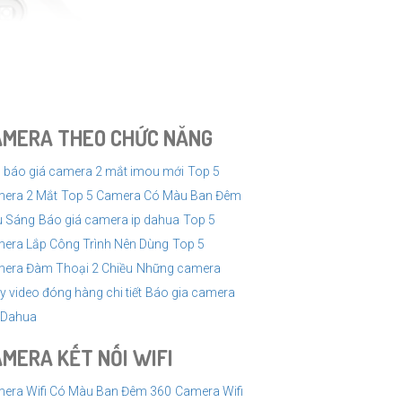
AMERA THEO CHỨC NĂNG
 báo giá camera 2 mắt imou mới
Top 5
era 2 Mắt
Top 5 Camera Có Màu Ban Đêm
u Sáng
Báo giá camera ip dahua
Top 5
era Lắp Công Trình Nên Dùng
Top 5
era Đàm Thoại 2 Chiều
Những camera
y video đóng hàng chi tiết
Báo gia camera
i Dahua
MERA KẾT NỐI WIFI
era Wifi Có Màu Ban Đêm 360
Camera Wifi