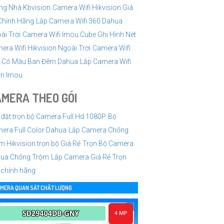
ng Nhà Kbvision
Camera Wifi Hikvision Giá
Chính Hãng
Lắp Camera Wifi 360 Dahua
ài Trời
Camera Wifi Imou Cube Ghi Hình Nét
era Wifi Hikvision Ngoài Trời
Camera Wifi
 Có Màu Ban Đêm Dahua
Lắp Camera Wifi
n Imou
MERA THEO GÓI
 đặt trọn bộ Camera Full Hd 1080P
Bộ
era Full Color Dahua
Lắp Camera Chống
m Hikvision trọn bộ Giá Rẻ
Trọn Bộ Camera
ua Chống Trộm
Lắp Camera Giá Rẻ Trọn
 chính hãng
MERA QUAN SÁT CHẤT LƯỢNG