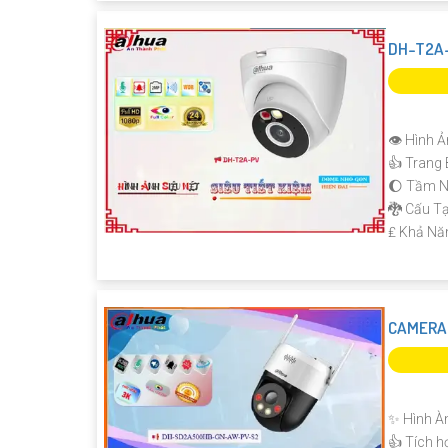
DH-T2A-
👁 Hình Ả
👍 Trang 
🌔 Tầm N
🐉️ Cấu 
️₤ Khả Nă
CAMERA
✨ Hình À
👍 Tích h