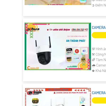
️➲ Điểm N
'
CAMERA
💯 Hình ả
⚒ Công N
🌈 Tầm N
🌧️ Came
️♚ Khả Nă
CAMERA 