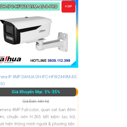
era IP 4MP DAHUA DH-IPC-HFW2449M-AS-
PRO
Giá Khuyến Mại: 5%-35%
Giá Bán: liên hệ
mera 4MP Full-color, quan sát ban đêm
m, chuẩn nén H.265 tiết kiệm lưu trữ,
át hiện thông minh người & phương tiện