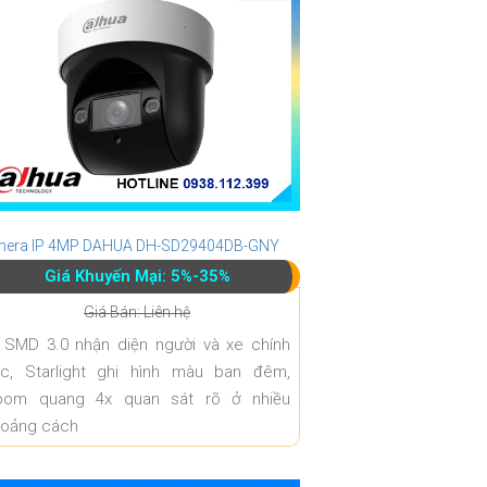
era IP 4MP DAHUA DH-SD29404DB-GNY
Giá Khuyến Mại: 5%-35%
Giá Bán: Liên hệ
 SMD 3.0 nhận diện người và xe chính
ác, Starlight ghi hình màu ban đêm,
oom quang 4x quan sát rõ ở nhiều
hoảng cách