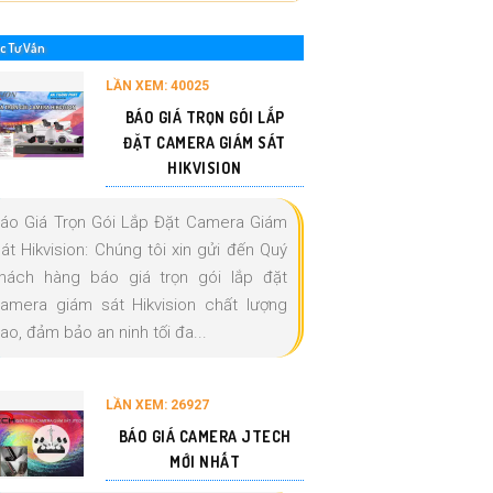
c Tư Vấn
LẦN XEM: 40025
BÁO GIÁ TRỌN GÓI LẮP
ĐẶT CAMERA GIÁM SÁT
HIKVISION
áo Giá Trọn Gói Lắp Đặt Camera Giám
át Hikvision: Chúng tôi xin gửi đến Quý
hách hàng báo giá trọn gói lắp đặt
amera giám sát Hikvision chất lượng
ao, đảm bảo an ninh tối đa...
LẦN XEM: 26927
BÁO GIÁ CAMERA JTECH
MỚI NHẤT