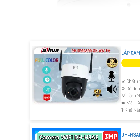
LẮP CAM
☀️ Chất l
⚙ Sử dụn
💡 Tầm N
👑 Mẫu 
️🎙 Khả Nă
DH-H3AE