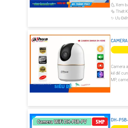
🌜 Xem b
🔩 Thiết
️✨ Ưu Điể
CAMERA 
Camera a
kế để cun
MP, came
DH-P5B-