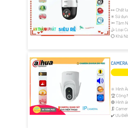
👀 Chất l
✳️ Sử dụn
🔦 Tầm N
🤹 Loại 
️💮 Khả N
CAMERA 
🔆 Hình À
🏆 Công 
🔴 Hình ả
🗜️ Came
️✔️ Ưu Điể