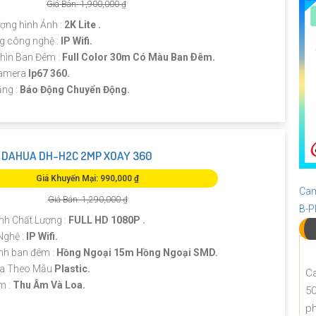
Giá Bán: 1,900,000 ₫
ượng hình Ảnh :
2K Lite .
g công nghệ :
IP Wifi.
hìn Ban Đêm :
Full Color 30m Có Màu Ban Ðêm.
Camera
Ip67 360.
ăng :
Báo Động Chuyển Động.
DAHUA DH-H2C 2MP XOAY 360
Giá Khuyến Mại: 990,000 ₫
Cam
Giá Bán: 1,290,000 ₫
B-
nh Chất Lượng :
FULL HD 1080P .
Nghệ :
IP Wifi.
nh ban đêm :
Hồng Ngoại 15m Hồng Ngoại SMD.
ra Theo Mẫu
Plastic.
Ca
m :
Thu Âm Và Loa.
50
ph