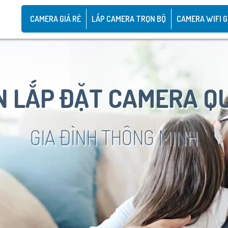
CAMERA GIÁ RẺ
LẮP CAMERA TRỌN BỘ
CAMERA WIFI G
 LẮP ĐẶT CAMERA Q
GIA ĐÌNH THÔNG MINH