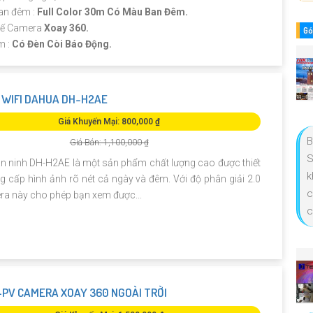
an đêm :
Full Color 30m Có Màu Ban Đêm.
 Kế Camera
Xoay 360.
Gó
m :
Có Đèn Còi Báo Động.
WIFI DAHUA DH-H2AE
Giá Khuyến Mại: 800,000 ₫
B
Giá Bán: 1,100,000 ₫
S
n ninh DH-H2AE là một sản phẩm chất lượng cao được thiết
k
g cấp hình ảnh rõ nét cả ngày và đêm. Với độ phân giải 2.0
c
ra này cho phép bạn xem được...
c
PV CAMERA XOAY 360 NGOÀI TRỜI