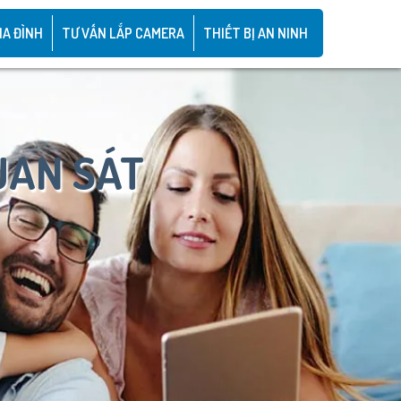
IA ĐÌNH
TƯ VẤN LẮP CAMERA
THIẾT BỊ AN NINH
UAN SÁT