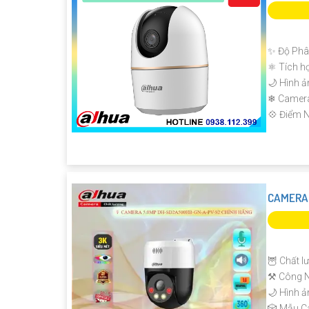
✨ Độ Phân
⚛️ Tích h
🌙 Hình ả
❄ Camer
️💠 Điểm N
CAMERA
🦉 Chất l
⚒ Công N
🌙 Hình ả
🎲 Mẫu 