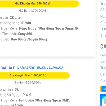
Tro
Giá Khuyến Mại: 950,000 ₫
Rẻ 
Giá Bán: 1,200,000 ₫
Ngo
 giải :
2K Lite .
Cam
ợp công nghệ :
IP Wifi.
nh ban đêm :
Hồng Ngoại 10m Hồng Ngoại Smart IR.
360
a Theo Mẫu
Xoay 360.
Thâ
ỗi Bật :
Báo Động Chuyển Động.
CA
Lắp
Cam
 DAHUA DH-SD2A500HB-GN-A-PV-S2
Trộ
Dah
Giá Khuyến Mại: 1,600,000 ₫
Gói
Giá Bán: 2,250,000 ₫
CA
ượng hình :
3k .
ghệ Sử Dụng :
IP Wifi.
nh ban đêm :
Full Color 30m Hồng Ngoại SMD.
Camera
Ip67 360.