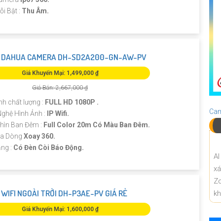
ỗi Bật :
Thu Âm.
 DAHUA CAMERA DH-SD2A200-GN-AW-PV
Giá Khuyến Mại: 1,499,000 ₫
Giá Bán: 2,667,000 ₫
nh chất lượng :
FULL HD 1080P .
Cam
ghệ Hình Ảnh :
IP Wifi.
hìn Ban Đêm :
Full Color 20m Có Màu Ban Đêm.
ra Dòng
Xoay 360.
ng :
Có Đèn Còi Báo Động.
AI
x
Z
WIFI NGOÀI TRỜI DH-P3AE-PV GIÁ RẺ
k
Giá Khuyến Mại: 1,600,000 ₫