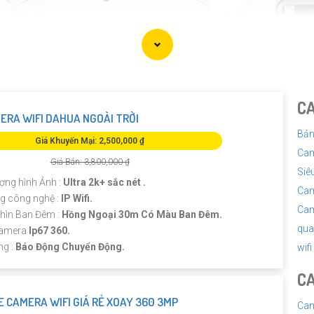
C
ERA WIFI DAHUA NGOÀI TRỜI
Bản
Giá Khuyến Mại: 2,500,000 ₫
Cam
Giá Bán: 3,800,000 ₫
Siê
ượng hình Ảnh :
Ultra 2k+ sắc nét .
Cam
g công nghệ :
IP Wifi.
Cam
hìn Ban Đêm :
Hồng Ngoại 30m Có Màu Ban Đêm.
qua
Camera
Ip67 360.
ng :
Báo Động Chuyển Động.
wif
CA
 CAMERA WIFI GIÁ RẺ XOAY 360 3MP
Cam