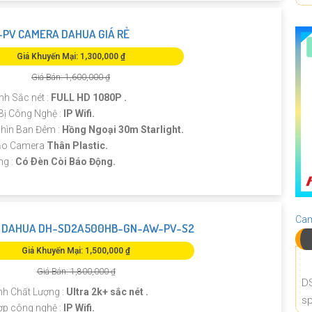
PV CAMERA DAHUA GIÁ RẺ
Giá Khuyến Mại: 1,300,000 ₫
Giá Bán: 1,600,000 ₫
nh Sắc nét :
FULL HD 1080P .
Bị Công Nghệ :
IP Wifi.
hìn Ban Đêm :
Hồng Ngoại 30m Starlight.
Tạo Camera
Thân Plastic.
ng :
Có Ðèn Còi Báo Động.
Cam
 DAHUA DH-SD2A500HB-GN-AW-PV-S2
Giá Khuyến Mại: 1,500,000 ₫
Giá Bán: 1,800,000 ₫
D
nh Chất Lượng :
Ultra 2k+ sắc nét .
sp
ợp công nghệ :
IP Wifi.