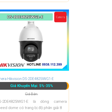
era Hikvision DS-2DE4825IWG1-E
Giá Khuyến Mại: 5%-35%
Giá Bán:
S-2DE4825IWG1-E là dòng camera
eed dome có trang bị độ phân giải 8