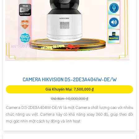
CAMERA HIKVISION DS-2DE3A404IW-DE/W
Giá Khuyến Mại: 7,500,000 ₫
Giá Bán: 10,000,000 ₫
Camera DS-2DE3A404IW-DE/W là một Camera chất lượng cao với nhiều
chức năng ưu việt. Camera này có khả năng xoay 360 độ, giúp theo dõi
mọi góc nhìn một cách tự động và linh hoạt