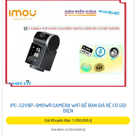
IPC-S2VBP-5M0WR CAMERA WIFI ĐỂ BÀN GIÁ RẺ CÓ GỌI
ĐIỆN
Giá Khuyến Mại: 1,950,000 ₫
Giá Bán: 2,250,000 ₫