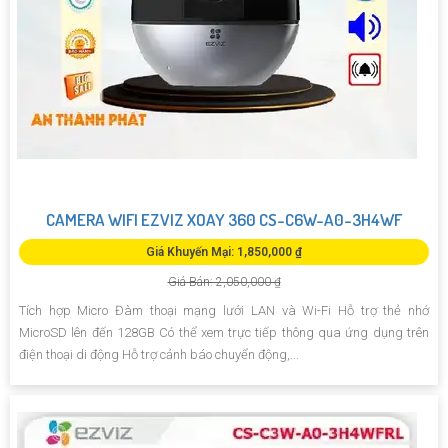
CAMERA WIFI EZVIZ XOAY 360 CS-C6W-A0-3H4WF
Giá Khuyến Mại: 1,850,000 ₫
Giá Bán: 2,050,000 ₫
Tích hợp Micro Đàm thoại mạng lưới LAN và Wi-Fi Hỗ trợ thẻ nhớ
MicroSD lên đến 128GB Có thể xem trực tiếp thông qua ứng dụng trên
điện thoại di động Hỗ trợ cảnh báo chuyển động,...