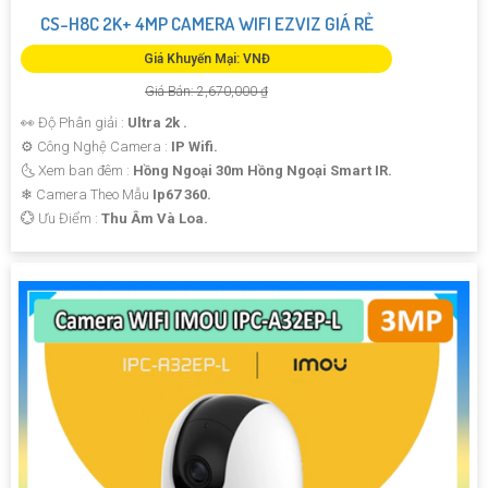
CS-H8C 2K+ 4MP CAMERA WIFI EZVIZ GIÁ RẺ
Giá Khuyến Mại: VNĐ
Giá Bán: 2,670,000 ₫
👀 Độ Phân giải :
Ultra 2k .
⚙ Công Nghệ Camera :
IP Wifi.
🌜 Xem ban đêm :
Hồng Ngoại 30m Hồng Ngoại Smart IR.
❄ Camera Theo Mẫu
Ip67 360.
️💮 Ưu Điểm :
Thu Âm Và Loa.