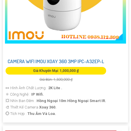
CAMERA WIFI IMOU XOAY 360 3MP IPC-A32EP-L
Giá Khuyến Mại: 1,000,000 ₫
Giá Bán: 1,300,000 ₫
👀 Hình Ành Chất Lượng :
2K Lite .
⚛️ Công Nghệ :
IP Wifi.
💥 Nhìn Ban Đêm :
Hồng Ngoại 10m Hồng Ngoại Smart IR.
🎨 Thiết Kế Camera
Xoay 360.
️💮 Tích Hợp :
Thu Âm Và Loa.