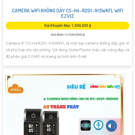
CAMERA WIFI KHÔNG DÂY CS-H4-R201-1H3WKFL WIFI
EZVIZ
Giá Khuyến Mại: 1,500,000 ₫
Giá Bán: 1,700,000 ₫
Camera IP CS-H4-R201-1H3WKFL là một loại camera không dây giá rẻ
và phù hợp cho văn phòng. Với dạng Dome Plastic màu sắc sáng đẹp và
độ phân giải 3.0 MP, nó mang lại hình ảnh rõ nét