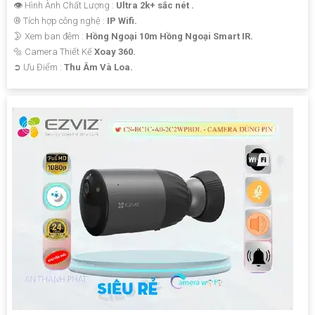
👁 Hình Ành Chất Lượng :
Ultra 2k+ sắc nét .
®️ Tích hợp công nghệ :
IP Wifi.
🌛 Xem ban đêm :
Hồng Ngoại 10m Hồng Ngoại Smart IR.
🔩 Camera Thiết Kế
Xoay 360.
️➲ Ưu Điểm :
Thu Âm Và Loa.