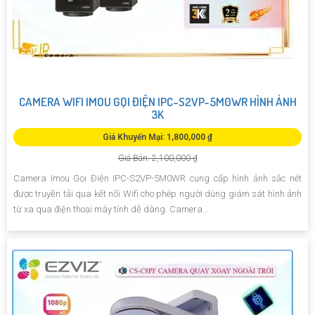
CAMERA WIFI IMOU GỌI ĐIỆN IPC-S2VP-5M0WR HÌNH ẢNH
3K
Giá Khuyến Mại: 1,800,000 ₫
Giá Bán: 2,100,000 ₫
Camera Imou Gọi Điện IPC-S2VP-5M0WR cung cấp hình ảnh sắc nét
được truyền tải qua kết nối Wifi cho phép người dùng giám sát hình ảnh
từ xa qua điện thoại máy tính dễ dàng. Camera...