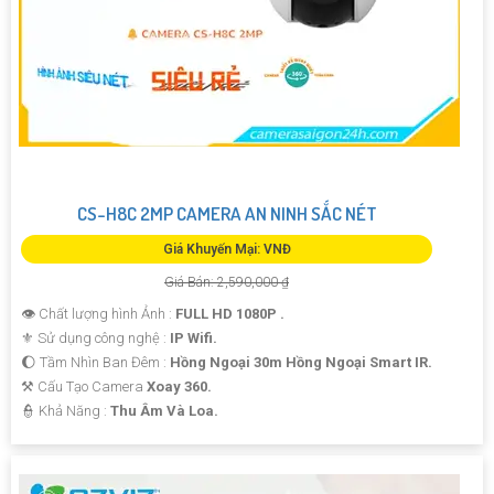
CS-H8C 2MP CAMERA AN NINH SẮC NÉT
Giá Khuyến Mại: VNĐ
Giá Bán: 2,590,000 ₫
👁 Chất lượng hình Ảnh :
FULL HD 1080P .
⚜️ Sử dụng công nghệ :
IP Wifi.
🌔 Tầm Nhìn Ban Đêm :
Hồng Ngoại 30m Hồng Ngoại Smart IR.
⚒ Cấu Tạo Camera
Xoay 360.
️👮 Khả Năng :
Thu Âm Và Loa.