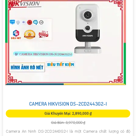
CAMERA HIKVISION DS-2CD2443G2-I
Giá Khuyến Mại: 2,890,000 ₫
Giá Bán: 3,970,000 ₫
Camera An Ninh DS-2CD2443G2-I là một Camera chất lượng có độ