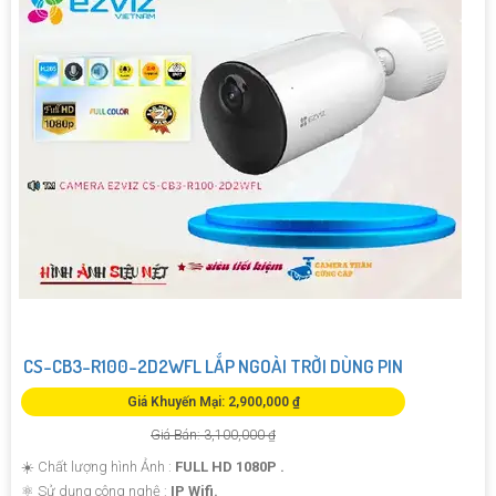
CS-CB3-R100-2D2WFL LẮP NGOÀI TRỜI DÙNG PIN
Giá Khuyến Mại: 2,900,000 ₫
Giá Bán: 3,100,000 ₫
☀️ Chất lượng hình Ảnh :
FULL HD 1080P .
⚛️ Sử dụng công nghệ :
IP Wifi.