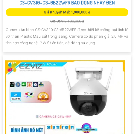
CS-CV310-C3-6B22WFR BÁO ĐỘNG NHÁY ĐÈN
Giá Khuyến Mại: 1,900,000 ₫
Giá Bán: 2,100,000 ₫
Camera An Ninh CS-CV310-C3-6B22WFR được thiết kế chống bụi tinh tế
với thân Plastic Màu sắt trong sáng. Camera có độ phân giải 2.0 MP và
tích hợp công nghệ IP Wifi tiên tiến, dễ dàng sử dụng