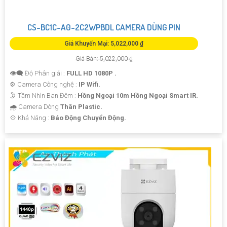
CS-BC1C-A0-2C2WPBDL CAMERA DÙNG PIN
Giá Khuyến Mại: 5,022,000 ₫
Giá Bán: 5,022,000 ₫
👁️‍🗨 Độ Phân giải :
FULL HD 1080P .
⚙ Camera Công nghệ :
IP Wifi.
🌛 Tầm Nhìn Ban Đêm :
Hồng Ngoại 10m Hồng Ngoại Smart IR.
🌧️ Camera Dòng
Thân Plastic.
️💠 Khả Năng :
Báo Động Chuyển Động.