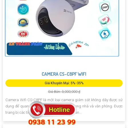
CAMERA CS-C8PF WIFI
Giá Khuyến Mại: 5%-35%
Giá Bán: 3,000,000 ₫
Camera Wifi CS-C8PF là một loại camera giám sát không dây được sử
dụng để quan sát và kiểm soát an ninh trong nhà và văn phòng. Được
trang bị các tính năng thông minh và độ phân...