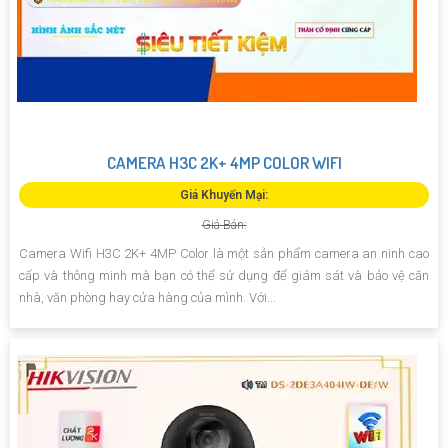
CAMERA H3C 2K+ 4MP COLOR WIFI
Giá Khuyến Mại:
Giá Bán:
Camera Wifi H3C 2K+ 4MP Color là một sản phẩm camera an ninh cao
cấp và thông minh mà bạn có thể sử dụng để giám sát và bảo vệ căn
nhà, văn phòng hay cửa hàng của mình. Với...