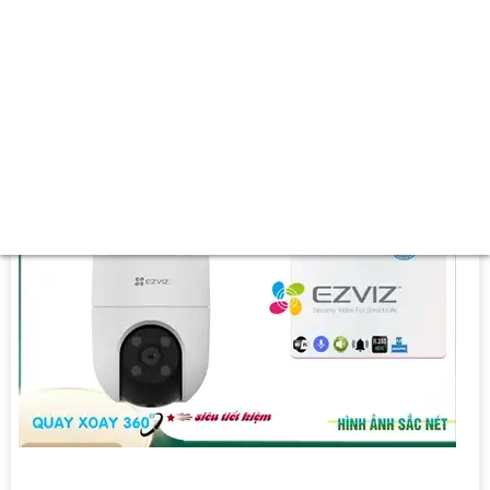
🌈 Nhìn Ban Đêm :
Full Color 20m Có Màu Ban Ðêm.
🎨 Mẫu Camera
IP67 xoay 360.
️🛃 Điểm Nỗi Bật :
Báo Động Chuyển Động.