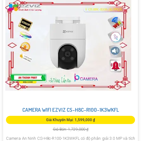
CAMERA WIFI EZVIZ CS-H8C-R100-1K3WKFL
Giá Khuyến Mại: 1,599,000 ₫
Giá Bán: 1,729,000 ₫
Camera An Ninh CS-H8c-R100-1K3WKFL có độ phân giải 3.0 MP và tích