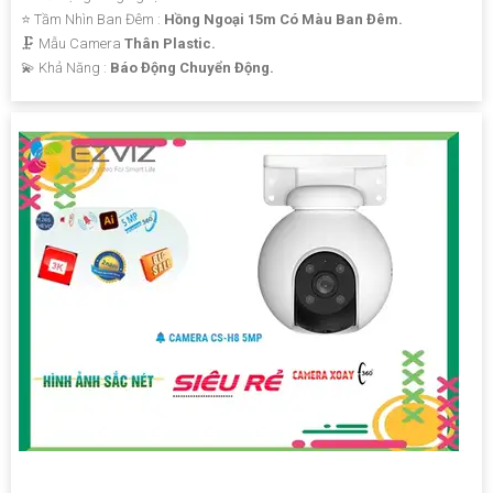
⭐ Tầm Nhìn Ban Đêm :
Hồng Ngoại 15m Có Màu Ban Đêm.
🗜️ Mẫu Camera
Thân Plastic.
️💫 Khả Năng :
Báo Động Chuyển Động.