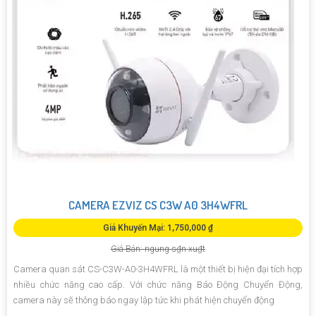
CAMERA EZVIZ CS C3W A0 3H4WFRL
Giá Khuyến Mại: 1,750,000 ₫
Giá Bán: ngung s₫n xu₫t
Camera quan sát CS-C3W-A0-3H4WFRL là một thiết bị hiện đại tích hợp
nhiều chức năng cao cấp. Với chức năng Báo Động Chuyển Động,
camera này sẽ thông báo ngay lập tức khi phát hiện chuyển động