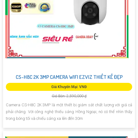
CS-H8C 2K 3MP CAMERA WIFI EZVIZ THIẾT KẾ ĐẸP
Giá Khuyến Mại: VNĐ
Giá Bán: 2,590,000 ₫
Camera CS-H8C 2K 3MP là một thiết bị giám sát chất lượng với giá cả
phải chăng. Với công nghệ thiếu sáng Hồng Ngoại, nó có thể nhìn thấy
trong bóng tối và chiếu sáng xa lên đến 30m