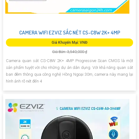
CAMERA WIFI EZVIZ SẮC NÉT CS-C8W 2K+ 4MP
Giá Khuyến Mại: VNĐ
Giá Bán: 3,540,000 ₫
Camera quan sát CS-C8W 2K+ 4MP Progressive Scan CMOS là một
sản phẩm tuyệt vời cho những dự án dân dụng. Với khả năng quan sát
ban đêm thông qua công nghệ Hồng Ngoại 30m, camera này mang lại
hình ảnh rõ nét đến 4