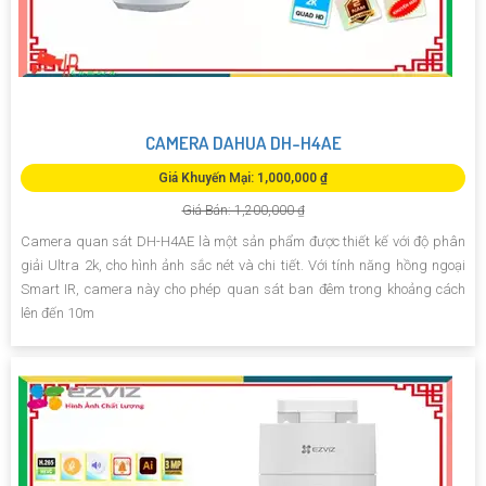
CAMERA DAHUA DH-H4AE
Giá Khuyến Mại: 1,000,000 ₫
Giá Bán: 1,200,000 ₫
Camera quan sát DH-H4AE là một sản phẩm được thiết kế với độ phân
giải Ultra 2k, cho hình ảnh sắc nét và chi tiết. Với tính năng hồng ngoại
Smart IR, camera này cho phép quan sát ban đêm trong khoảng cách
lên đến 10m