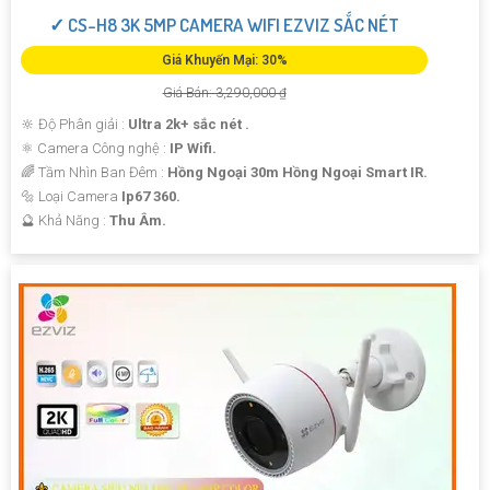
✓ CS-H8 3K 5MP CAMERA WIFI EZVIZ SẮC NÉT
Giá Khuyến Mại: 30%
Giá Bán: 3,290,000 ₫
🔆 Độ Phân giải :
Ultra 2k+ sắc nét .
⚛️ Camera Công nghệ :
IP Wifi.
🌈 Tầm Nhìn Ban Đêm :
Hồng Ngoại 30m Hồng Ngoại Smart IR.
🔩 Loại Camera
Ip67 360.
️🔮 Khả Năng :
Thu Âm.