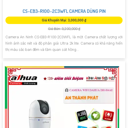
CS-EB3-R100-2C3WFL CAMERA DÙNG PIN
Giá Khuyến Mại: 3,000,000 ₫
Giá Bán: 3,200,000 ₫
Camera An Ninh CS-EB3-R100-2C3WFL là một Camera chất lượng với
hình ảnh sắc nét và độ phân giải Ultra 2k lite. Camera có khả năng hiển
thị màu sắc ban đêm và tầm quan sát hồng...