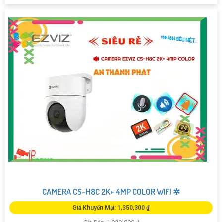
CAMERA CS-H8C 2K+ 4MP COLOR WIFI ✲
Giá Khuyến Mại: 1,350,300 ₫