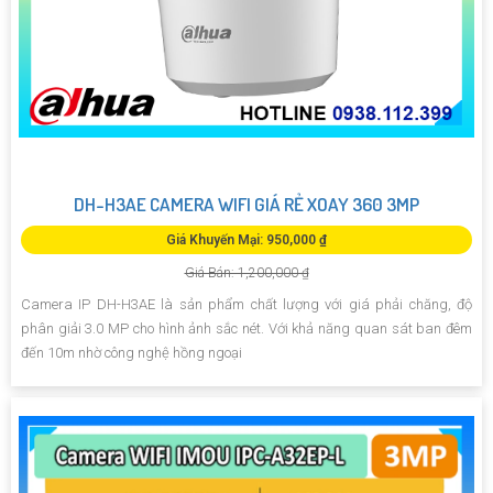
DH-H3AE CAMERA WIFI GIÁ RẺ XOAY 360 3MP
Giá Khuyến Mại: 950,000 ₫
Giá Bán: 1,200,000 ₫
Camera IP DH-H3AE là sản phẩm chất lượng với giá phải chăng, độ
phân giải 3.0 MP cho hình ảnh sắc nét. Với khả năng quan sát ban đêm
đến 10m nhờ công nghệ hồng ngoại