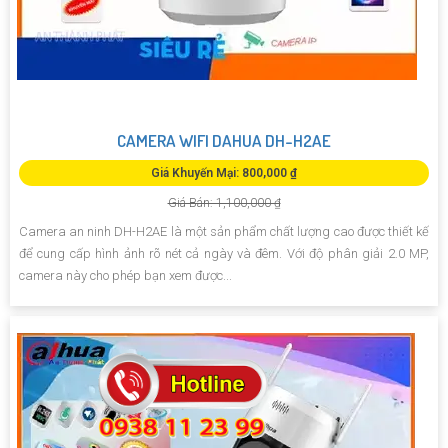
CAMERA WIFI DAHUA DH-H2AE
Giá Khuyến Mại: 800,000 ₫
Giá Bán: 1,100,000 ₫
Camera an ninh DH-H2AE là một sản phẩm chất lượng cao được thiết kế
để cung cấp hình ảnh rõ nét cả ngày và đêm. Với độ phân giải 2.0 MP,
camera này cho phép bạn xem được...