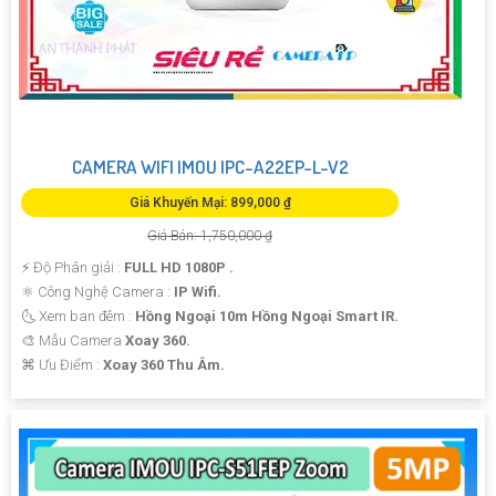
CAMERA WIFI IMOU IPC-A22EP-L-V2
Giá Khuyến Mại: 899,000 ₫
Giá Bán: 1,750,000 ₫
️⚡ Độ Phân giải :
FULL HD 1080P .
⚛️ Công Nghệ Camera :
IP Wifi.
🌜 Xem ban đêm :
Hồng Ngoại 10m Hồng Ngoại Smart IR.
🎨 Mẫu Camera
Xoay 360.
️⌘ Ưu Điểm :
Xoay 360 Thu Âm.