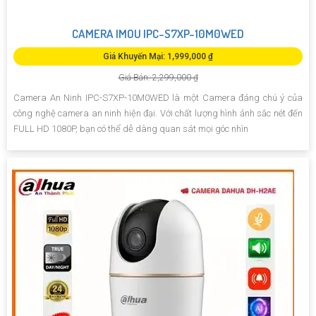
CAMERA IMOU IPC-S7XP-10M0WED
Giá Khuyến Mại: 1,999,000 ₫
Giá Bán: 2,299,000 ₫
Camera An Ninh IPC-S7XP-10M0WED là một Camera đáng chú ý của
công nghệ camera an ninh hiện đại. Với chất lượng hình ảnh sắc nét đến
FULL HD 1080P, bạn có thể dễ dàng quan sát mọi góc nhìn