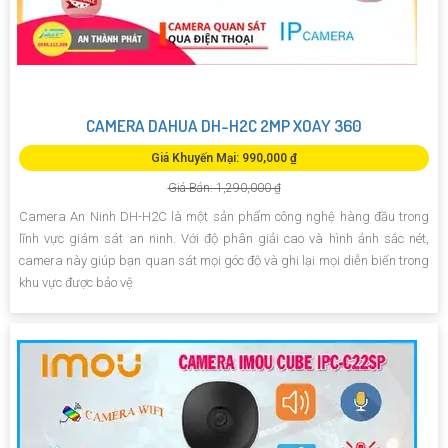
CAMERA DAHUA DH-H2C 2MP XOAY 360
Giá Khuyến Mại: 990,000 ₫
Giá Bán: 1,290,000 ₫
Camera An Ninh DH-H2C là một sản phẩm công nghệ hàng đầu trong
lĩnh vực giám sát an ninh. Với độ phân giải cao và hình ảnh sắc nét,
camera này giúp bạn quan sát mọi góc độ và ghi lại mọi diễn biến trong
khu vực được bảo vệ