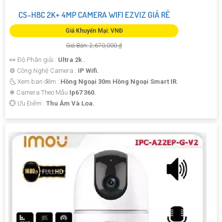
CS-H8C 2K+ 4MP CAMERA WIFI EZVIZ GIÁ RẺ
Giá Khuyến Mại: VNĐ
Giá Bán: 2,670,000 ₫
👀 Độ Phân giải :
Ultra 2k .
⚙ Công Nghệ Camera :
IP Wifi.
🌜 Xem ban đêm :
Hồng Ngoại 30m Hồng Ngoại Smart IR.
❄ Camera Theo Mẫu
Ip67 360.
️💮 Ưu Điểm :
Thu Âm Và Loa.