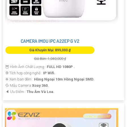
CAMERA IMOU IPC A22EP G V2
Giá Khuyến Mại: 899,000 ₫
Giá Bán: 1,040,000 ₫
🦉 Hình Ành Chất Lượng :
FULL HD 1080P .
®️ Tích hợp công nghệ :
IP Wifi.
❈ Xem ban đêm :
Hồng Ngoại 10m Hồng Ngoại SMD.
💦 Mẫu Camera
Xoay 360.
️🔈 Ưu Điểm :
Thu Âm Và Loa.