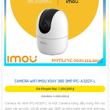
CAMERA WIFI IMOU XOAY 360 3MP IPC-A32EP-L
Giá Khuyến Mại: 1,000,000 ₫
Giá Bán: 1,300,000 ₫
Camera An Ninh IPC-A32EP-L là một Camera hàng đầu trong lĩnh vực
giám sát an ninh. Với độ phân giải 2MP và công nghệ nén hình ảnh cao,