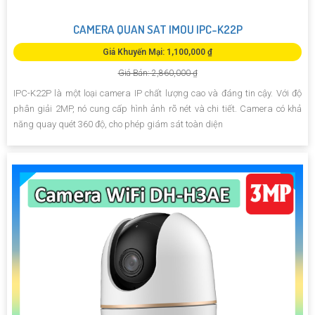
CAMERA QUAN SAT IMOU IPC-K22P
Giá Khuyến Mại: 1,100,000 ₫
Giá Bán: 2,860,000 ₫
IPC-K22P là một loại camera IP chất lượng cao và đáng tin cậy. Với độ
phân giải 2MP, nó cung cấp hình ảnh rõ nét và chi tiết. Camera có khả
năng quay quét 360 độ, cho phép giám sát toàn diện