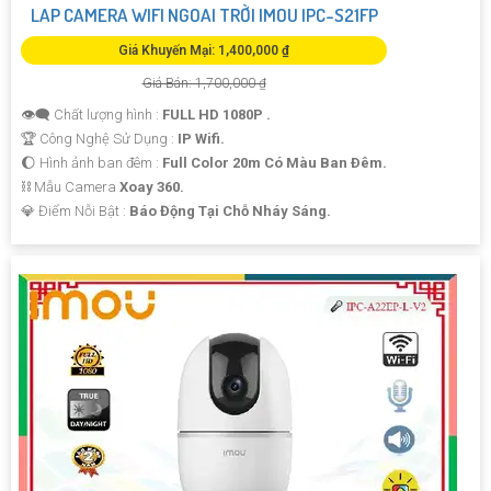
LAP CAMERA WIFI NGOAI TRỜI IMOU IPC-S21FP
Giá Khuyến Mại: 1,400,000 ₫
Giá Bán: 1,700,000 ₫
👁️‍🗨 Chất lượng hình :
FULL HD 1080P .
🏆 Công Nghệ Sử Dụng :
IP Wifi.
🌔 Hình ảnh ban đêm :
Full Color 20m Có Màu Ban Ðêm.
⛓ Mẫu Camera
Xoay 360.
️💎 Điểm Nỗi Bật :
Báo Động Tại Chỗ Nháy Sáng.