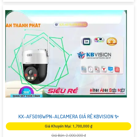
KX-AF5016WPN-ALCAMERA GIÁ RẺ KBVISION ✨
Giá Khuyến Mại: 1,700,000 ₫
Giá Bán: 2,000,000 ₫