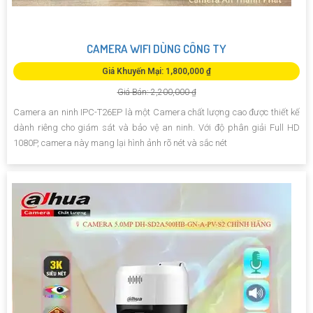
CAMERA WIFI DÙNG CÔNG TY
Giá Khuyến Mại: 1,800,000 ₫
Giá Bán: 2,200,000 ₫
Camera an ninh IPC-T26EP là một Camera chất lượng cao được thiết kế
dành riêng cho giám sát và bảo vệ an ninh. Với độ phân giải Full HD
1080P, camera này mang lại hình ảnh rõ nét và sắc nét