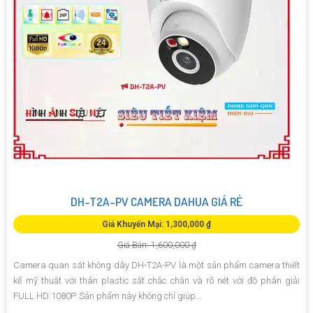
DH-T2A-PV CAMERA DAHUA GIÁ RẺ
Giá Khuyến Mại: 1,300,000 ₫
Giá Bán: 1,600,000 ₫
Camera quan sát không dây DH-T2A-PV là một sản phẩm camera thiết
kế mỹ thuật với thân plastic sắt chắc chắn và rõ nét với độ phân giải
FULL HD 1080P. Sản phẩm này không chỉ giúp...