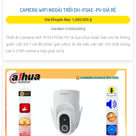
CAMERA WIFI NGOÀI TRỜI DH-P3AE-PV GIÁ RẺ
Giá Khuyến Mại: 1,600,000 ₫
Giá Bán: 1,900,000 ₫
Thiết Bị Camera Wifi IP DH-P3AE-PV là lựa chọn hoàn hảo cho hệ thống
giám sát 24/7 với độ phân giải Ultra 2k lite siêu sắc nét. Với chất lượng
cao 3.0 MP, camera này giúp xử lý...