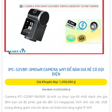
IPC-S2VBP-5M0WR CAMERA WIFI ĐỂ BÀN GIÁ RẺ CÓ GỌI
ĐIỆN
Giá Khuyến Mại: 1,950,000 ₫
Giá Bán: 2,250,000 ₫
Camera IPC-S2VBP-5M0WR là một sự chọn lựa tốt nhất dành cho gia
đình bạn với độ phân giải lên đến 5.0 megapixel, hình ảnh sắc nét, chất
lượng không giảm mà còn được cải thiện bởi công nghệ IP Wifi