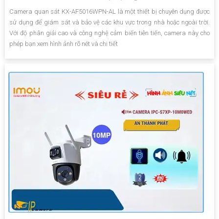
Camera quan sát KX-AF5016WPN-AL là một thiết bị chuyên dụng được
sử dụng để giám sát và bảo vệ các khu vực trong nhà hoặc ngoài trời.
Với độ phân giải cao và công nghệ cảm biến tiên tiến, camera này cho
phép bạn xem hình ảnh rõ nét và chi tiết