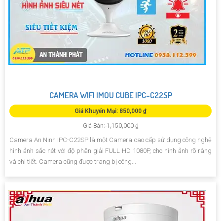
CAMERA WIFI IMOU CUBE IPC-C22SP
Giá Khuyến Mại: 850,000 ₫
Giá Bán: 1,150,000 ₫
Camera An Ninh IPC-C22SP là một Camera cao cấp sử dụng công nghệ
hình ảnh sắc nét với độ phân giải FULL HD 1080P, cho hình ảnh rõ ràng
và chi tiết. Camera cũng được trang bị công...