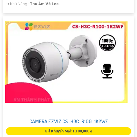
️⇝ Khả Năng :
Thu Âm Và Loa.
CAMERA EZVIZ CS-H3C-R100-1K2WF
Giá Khuyến Mại: 1,100,000 ₫