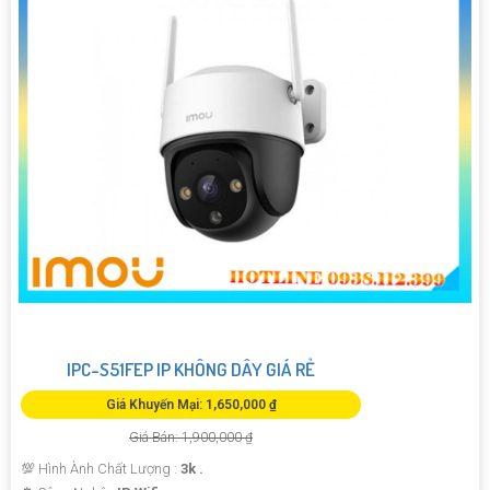
IPC-S51FEP IP KHÔNG DÂY GIÁ RẺ
Giá Khuyến Mại: 1,650,000 ₫
Giá Bán: 1,900,000 ₫
💯 Hình Ành Chất Lượng :
3k .