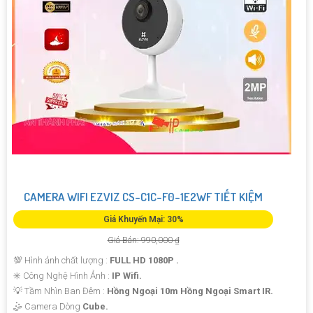
CAMERA WIFI EZVIZ CS-C1C-F0-1E2WF TIẾT KIỆM
Giá Khuyến Mại: 30%
Giá Bán: 990,000 ₫
💯 Hình ảnh chất lượng :
FULL HD 1080P .
✳️ Công Nghệ Hình Ảnh :
IP Wifi.
💡 Tầm Nhìn Ban Đêm :
Hồng Ngoại 10m Hồng Ngoại Smart IR.
🤹 Camera Dòng
Cube.