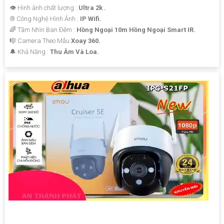
👁 Hình ảnh chất lượng :
Ultra 2k .
®️ Công Nghệ Hình Ảnh :
IP Wifi.
🌈 Tầm Nhìn Ban Đêm :
Hồng Ngoại 10m Hồng Ngoại Smart IR.
🎼️ Camera Theo Mẫu
Xoay 360.
️🔔 Khả Năng :
Thu Âm Và Loa.