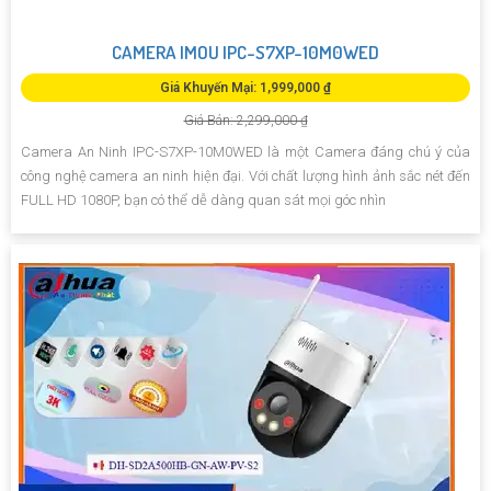
CAMERA IMOU IPC-S7XP-10M0WED
Giá Khuyến Mại: 1,999,000 ₫
Giá Bán: 2,299,000 ₫
Camera An Ninh IPC-S7XP-10M0WED là một Camera đáng chú ý của
công nghệ camera an ninh hiện đại. Với chất lượng hình ảnh sắc nét đến
FULL HD 1080P, bạn có thể dễ dàng quan sát mọi góc nhìn