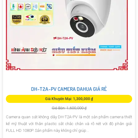
DH-T2A-PV CAMERA DAHUA GIÁ RẺ
Giá Khuyến Mại: 1,300,000 ₫
Giá Bán: 1,600,000 ₫
Camera quan sát không dây DH-T2A-PV là một sản phẩm camera thiết
kế mỹ thuật với thân plastic sắt chắc chắn và rõ nét với độ phân giải
FULL HD 1080P. Sản phẩm này không chỉ giúp...