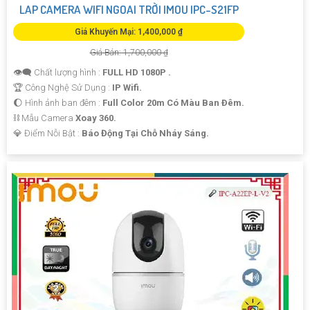
LAP CAMERA WIFI NGOAI TRỜI IMOU IPC-S21FP
Giá Khuyến Mại: 1,400,000 ₫
Giá Bán: 1,700,000 ₫
👁️‍🗨 Chất lượng hình :
FULL HD 1080P .
🏆 Công Nghệ Sử Dụng :
IP Wifi.
🌔 Hình ảnh ban đêm :
Full Color 20m Có Màu Ban Ðêm.
⛓ Mẫu Camera
Xoay 360.
️💎 Điểm Nỗi Bật :
Báo Động Tại Chỗ Nháy Sáng.