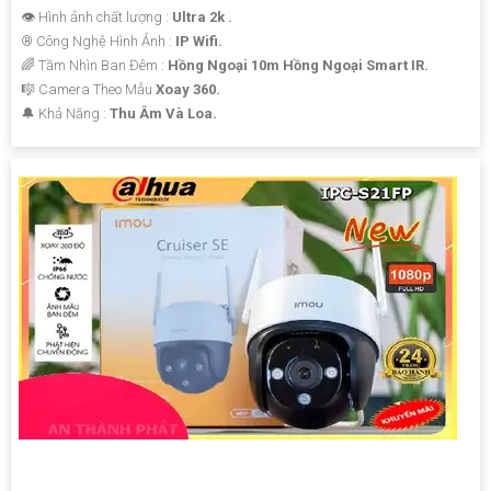
👁 Hình ảnh chất lượng :
Ultra 2k .
®️ Công Nghệ Hình Ảnh :
IP Wifi.
🌈 Tầm Nhìn Ban Đêm :
Hồng Ngoại 10m Hồng Ngoại Smart IR.
🎼️ Camera Theo Mẫu
Xoay 360.
️🔔 Khả Năng :
Thu Âm Và Loa.