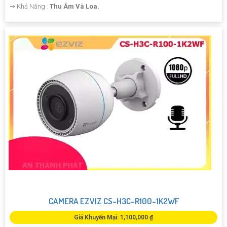
️⇝ Khả Năng :
Thu Âm Và Loa.
CAMERA EZVIZ CS-H3C-R100-1K2WF
Giá Khuyến Mại: 1,100,000 ₫