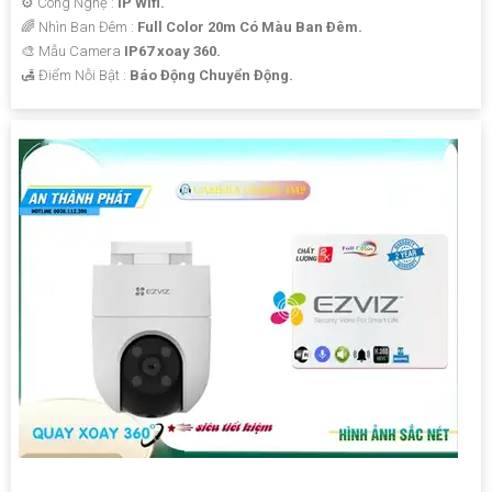
⚙ Công Nghệ :
IP Wifi.
🌈 Nhìn Ban Đêm :
Full Color 20m Có Màu Ban Ðêm.
🎨 Mẫu Camera
IP67 xoay 360.
️🛃 Điểm Nỗi Bật :
Báo Động Chuyển Động.