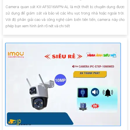
Camera quan sát KX-AF5016WPN-AL là một thiết bị chuyên dụng được
sử dụng để giám sát và bảo vệ các khu vực trong nhà hoặc ngoài trời.
Với độ phân giải cao và công nghệ cảm biến tiên tiến, camera này cho
phép bạn xem hình ảnh rõ nét và chi tiết