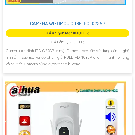
CAMERA WIFI IMOU CUBE IPC-C22SP
Giá Khuyến Mại: 850,000 ₫
Giá Bán: 1,150,000 ₫
Camera An Ninh IPC-C22SP là một Camera cao cấp sử dụng công nghệ
hình ảnh sắc nét với độ phân giải FULL HD 1080P, cho hình ảnh rõ ràng
và chi tiết. Camera cũng được trang bị công...