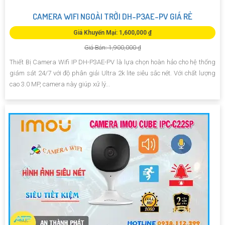
CAMERA WIFI NGOÀI TRỜI DH-P3AE-PV GIÁ RẺ
Giá Khuyến Mại: 1,600,000 ₫
Giá Bán: 1,900,000 ₫
Thiết Bị Camera Wifi IP DH-P3AE-PV là lựa chọn hoàn hảo cho hệ thống
giám sát 24/7 với độ phân giải Ultra 2k lite siêu sắc nét. Với chất lượng
cao 3.0 MP, camera này giúp xử lý...