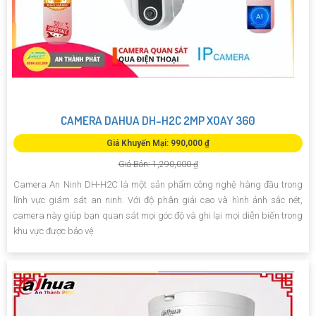
CAMERA DAHUA DH-H2C 2MP XOAY 360
Giá Khuyến Mại: 990,000 ₫
Giá Bán: 1,290,000 ₫
Camera An Ninh DH-H2C là một sản phẩm công nghệ hàng đầu trong
lĩnh vực giám sát an ninh. Với độ phân giải cao và hình ảnh sắc nét,
camera này giúp bạn quan sát mọi góc độ và ghi lại mọi diễn biến trong
khu vực được bảo vệ