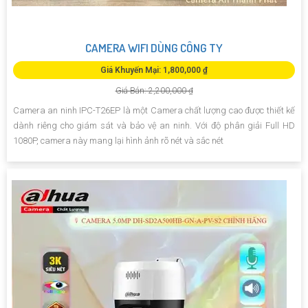
CAMERA WIFI DÙNG CÔNG TY
Giá Khuyến Mại: 1,800,000 ₫
Giá Bán: 2,200,000 ₫
Camera an ninh IPC-T26EP là một Camera chất lượng cao được thiết kế
dành riêng cho giám sát và bảo vệ an ninh. Với độ phân giải Full HD
1080P, camera này mang lại hình ảnh rõ nét và sắc nét