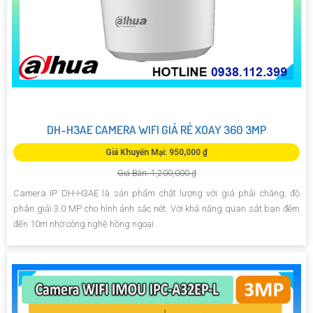
DH-H3AE CAMERA WIFI GIÁ RẺ XOAY 360 3MP
Giá Khuyến Mại: 950,000 ₫
Giá Bán: 1,200,000 ₫
Camera IP DH-H3AE là sản phẩm chất lượng với giá phải chăng, độ
phân giải 3.0 MP cho hình ảnh sắc nét. Với khả năng quan sát ban đêm
đến 10m nhờ công nghệ hồng ngoại