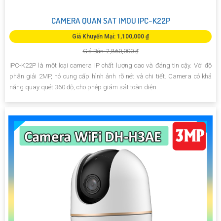
CAMERA QUAN SAT IMOU IPC-K22P
Giá Khuyến Mại: 1,100,000 ₫
Giá Bán: 2,860,000 ₫
IPC-K22P là một loại camera IP chất lượng cao và đáng tin cậy. Với độ
phân giải 2MP, nó cung cấp hình ảnh rõ nét và chi tiết. Camera có khả
năng quay quét 360 độ, cho phép giám sát toàn diện