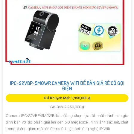
IPC-S2VBP-5M0WR CAMERA WIFI ĐỂ BÀN GIÁ RẺ CÓ GỌI
ĐIỆN
Giá Khuyến Mại: 1,950,000 ₫
Giá Bán: 2,250,000 ₫
Camera IPC-S2VBP-5M0WR là một sự chọn lựa tốt nhất dành cho gia
đình bạn với độ phân giải lên đến 5.0 megapixel, hình ảnh sắc nét, chất
lượng không giảm mà còn được cải thiện bởi công nghệ IP Wifi