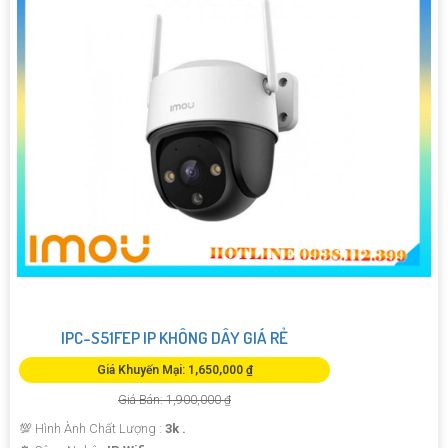
IPC-S51FEP IP KHÔNG DÂY GIÁ RẺ
Giá Khuyến Mại: 1,650,000 ₫
Giá Bán: 1,900,000 ₫
💯 Hình Ành Chất Lượng :
3k .