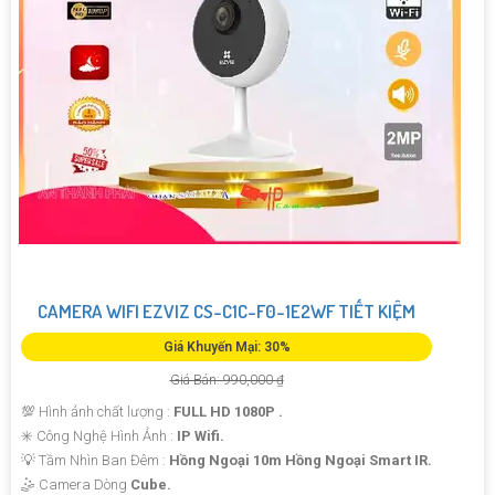
CAMERA WIFI EZVIZ CS-C1C-F0-1E2WF TIẾT KIỆM
Giá Khuyến Mại: 30%
Giá Bán: 990,000 ₫
💯 Hình ảnh chất lượng :
FULL HD 1080P .
✳️ Công Nghệ Hình Ảnh :
IP Wifi.
💡 Tầm Nhìn Ban Đêm :
Hồng Ngoại 10m Hồng Ngoại Smart IR.
🤹 Camera Dòng
Cube.