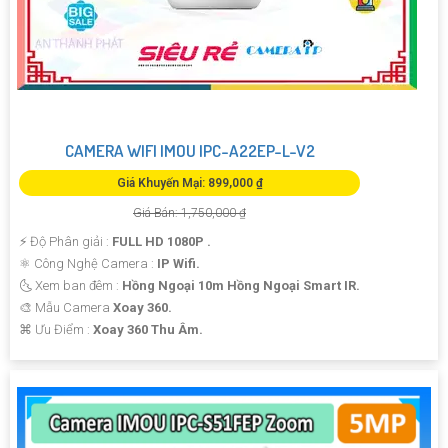
CAMERA WIFI IMOU IPC-A22EP-L-V2
Giá Khuyến Mại: 899,000 ₫
Giá Bán: 1,750,000 ₫
️⚡ Độ Phân giải :
FULL HD 1080P .
⚛️ Công Nghệ Camera :
IP Wifi.
🌜 Xem ban đêm :
Hồng Ngoại 10m Hồng Ngoại Smart IR.
🎨 Mẫu Camera
Xoay 360.
️⌘ Ưu Điểm :
Xoay 360 Thu Âm.