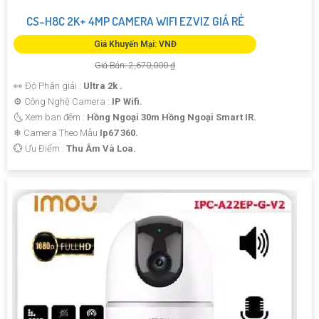
CS-H8C 2K+ 4MP CAMERA WIFI EZVIZ GIÁ RẺ
Giá Khuyến Mại: VNĐ
Giá Bán: 2,670,000 ₫
👀 Độ Phân giải :
Ultra 2k .
⚙ Công Nghệ Camera :
IP Wifi.
🌜 Xem ban đêm :
Hồng Ngoại 30m Hồng Ngoại Smart IR.
❄ Camera Theo Mẫu
Ip67 360.
️💮 Ưu Điểm :
Thu Âm Và Loa.