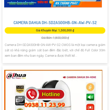
CAMERA DAHUA DH-SD2A500HB-GN-AW-PV-S2
Giá Khuyến Mại: 1,500,000 ₫
Giá Bán: 1,800,000 ₫
Camera DH-SD2A500HB-GN-AW-PV-S2 CMOS là một loại camera giám
sát có khả năng giám sát ban đêm đặc biệt, với chế độ Full Color 30m
xem ban đêm như ban ngày. Camera được thiết kế...