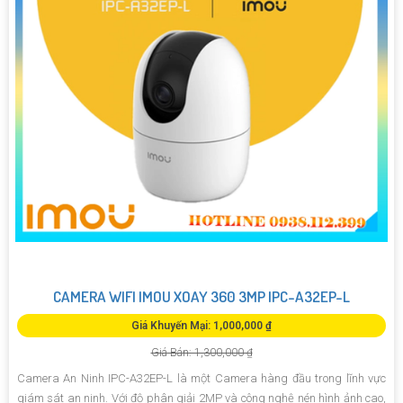
CAMERA WIFI IMOU XOAY 360 3MP IPC-A32EP-L
Giá Khuyến Mại: 1,000,000 ₫
Giá Bán: 1,300,000 ₫
Camera An Ninh IPC-A32EP-L là một Camera hàng đầu trong lĩnh vực
giám sát an ninh. Với độ phân giải 2MP và công nghệ nén hình ảnh cao,