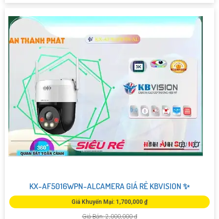
KX-AF5016WPN-ALCAMERA GIÁ RẺ KBVISION ✨
Giá Khuyến Mại: 1,700,000 ₫
Giá Bán: 2,000,000 ₫