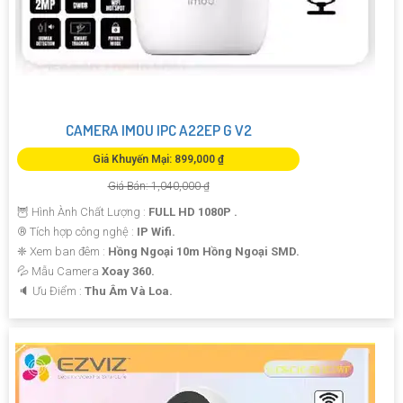
CAMERA IMOU IPC A22EP G V2
Giá Khuyến Mại: 899,000 ₫
Giá Bán: 1,040,000 ₫
🦉 Hình Ành Chất Lượng :
FULL HD 1080P .
®️ Tích hợp công nghệ :
IP Wifi.
❈ Xem ban đêm :
Hồng Ngoại 10m Hồng Ngoại SMD.
💦 Mẫu Camera
Xoay 360.
️🔈 Ưu Điểm :
Thu Âm Và Loa.