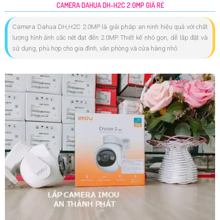
CAMERA DAHUA DH-H2C 2.0MP GIÁ RẺ
Camera Dahua DH,H2C 2.0MP là giải pháp an ninh hiệu quả với chất
lượng hình ảnh sắc nét đạt đến 2.0MP. Thiết kế nhỏ gọn, dễ lắp đặt và
sử dụng, phù hợp cho gia đình, văn phòng và cửa hàng nhỏ