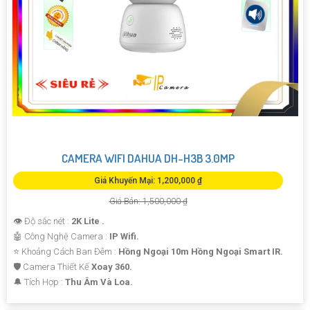
CAMERA WIFI DAHUA DH-H3B 3.0MP
Giá Khuyến Mại: 1,200,000 ₫
Giá Bán: 1,500,000 ₫
👁 Độ sắc nét :
2K Lite .
🤖️ Công Nghệ Camera :
IP Wifi.
⭐ Khoảng Cách Ban Đêm :
Hồng Ngoại 10m Hồng Ngoại Smart IR.
🛡 Camera Thiết Kế
Xoay 360.
️🔔 Tích Hợp :
Thu Âm Và Loa.