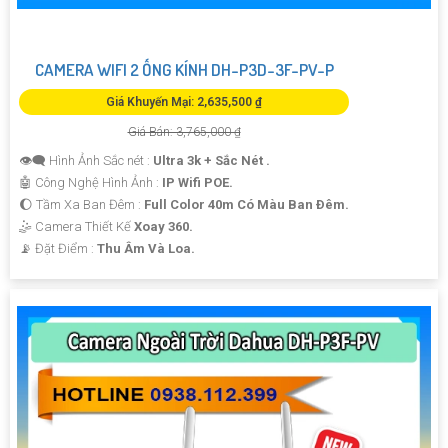
CAMERA WIFI 2 ỐNG KÍNH DH-P3D-3F-PV-P
Giá Khuyến Mại: 2,635,500 ₫
Giá Bán: 3,765,000 ₫
👁️‍🗨 Hình Ảnh Sắc nét :
Ultra 3k + Sắc Nét .
🤖️ Công Nghệ Hình Ảnh :
IP Wifi POE.
🌔 Tầm Xa Ban Đêm :
Full Color 40m Có Màu Ban Ðêm.
🤹 Camera Thiết Kế
Xoay 360.
️📡 Đặt Điểm :
Thu Âm Và Loa.