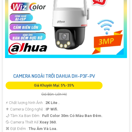
CAMERA NGOÀI TRỜI DAHUA DH-P3F-PV
Giá Khuyến Mại: 5%-35%
Giá Bán: Liên Hệ
️⚡ Chất lượng hình Ảnh :
2K Lite .
⚜️ Camera Công nghệ :
IP Wifi.
🌙 Tầm Xa Ban Đêm :
Full Color 30m Có Màu Ban Ðêm.
💦 Camera Thiết Kế
Xoay 360.
️⌘ Đặt Điểm :
Thu Âm Và Loa.