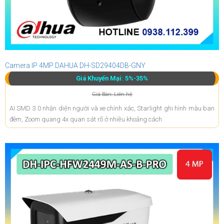
Camera IP 4MP DAHUA DH-SD29404DB-GNY
Giá Khuyến Mại: 5%-35%
Giá Bán: Liên hệ
AI SMD 3.0 nhận diện người và xe chính xác, Starlight ghi hình màu ban
đêm, Zoom quang 4x quan sát rõ ở nhiều khoảng cách