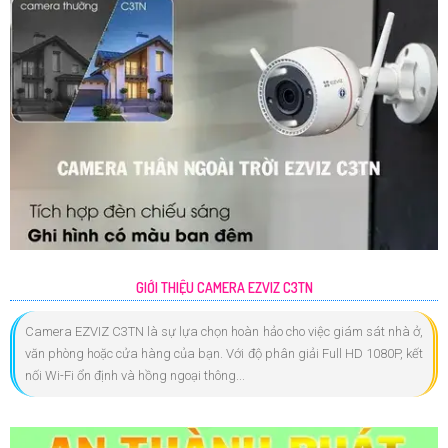
GIỚI THIỆU CAMERA EZVIZ C3TN
Camera EZVIZ C3TN là sự lựa chọn hoàn hảo cho việc giám sát nhà ở,
văn phòng hoặc cửa hàng của bạn. Với độ phân giải Full HD 1080P, kết
nối Wi-Fi ổn định và hồng ngoại thông...