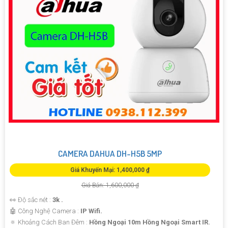
CAMERA DAHUA DH-H5B 5MP
Giá Khuyến Mại: 1,400,000 ₫
Giá Bán: 1,600,000 ₫
👀 Độ sắc nét :
3k .
🤖️ Công Nghệ Camera :
IP Wifi.
🔅 Khoảng Cách Ban Đêm :
Hồng Ngoại 10m Hồng Ngoại Smart IR.