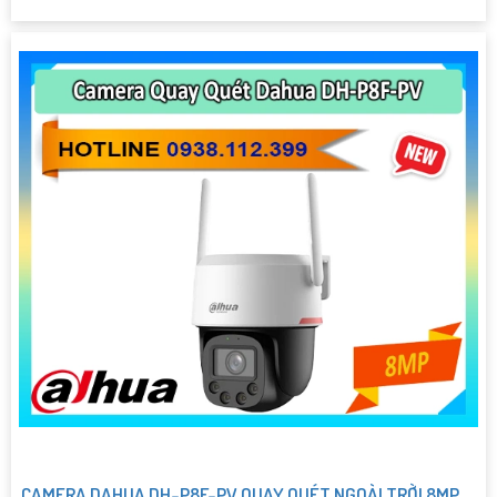
CAMERA DAHUA DH-P8F-PV QUAY QUÉT NGOÀI TRỜI 8MP