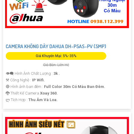
CAMERA KHÔNG DÂY DAHUA DH-P5AS-PV (5MP)
Giá Khuyến Mại: 5%-35%
Giá Bán: Liên Hệ
👁️‍🗨 Hình Ành Chất Lượng :
3k .
⚒ Công Nghệ :
IP Wifi.
🔴 Hình ảnh ban đêm :
Full Color 30m Có Màu Ban Ðêm.
🐉️ Thiết Kế Camera
Xoay 360.
️ლ Tích Hợp :
Thu Âm Và Loa.