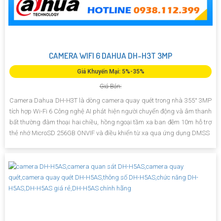
CAMERA WIFI 6 DAHUA DH-H3T 3MP
Giá Khuyến Mại: 5%-35%
Giá Bán:
Camera Dahua DH-H3T là dòng camera quay quét trong nhà 355° 3MP
tích hợp Wi-Fi 6 Công nghệ AI phát hiện người chuyển động và âm thanh
bất thường đàm thoại hai chiều, hồng ngoại tầm xa ban đêm 10m hỗ trợ
thẻ nhớ MicroSD 256GB ONVIF và điều khiển từ xa qua ứng dụng DMSS