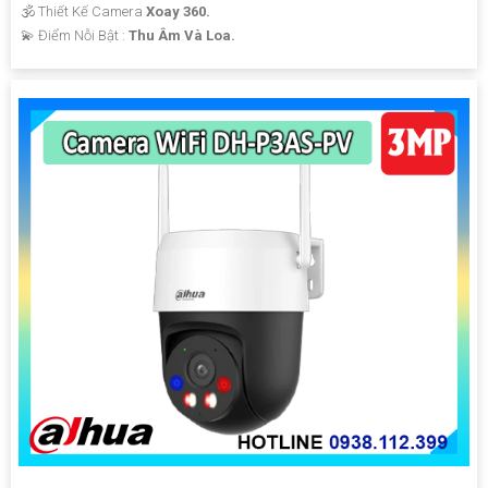
🕉️ Thiết Kế Camera
Xoay 360.
️💫 Điểm Nỗi Bật :
Thu Âm Và Loa.