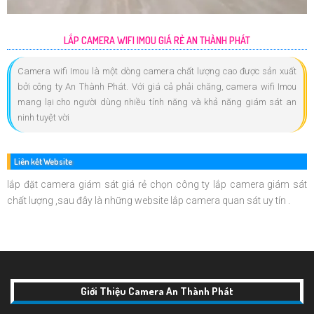
LẮP CAMERA WIFI IMOU GIÁ RẺ AN THÀNH PHÁT
Camera wifi Imou là một dòng camera chất lượng cao được sản xuất
bởi công ty An Thành Phát. Với giá cả phải chăng, camera wifi Imou
mang lại cho người dùng nhiều tính năng và khả năng giám sát an
ninh tuyệt vời
Liên kết Website
lắp đặt camera giám sát giá rẻ chọn công ty lắp camera giám sát
chất lượng ,sau đây là những website lắp camera quan sát uy tín .
Giới Thiệu Camera An Thành Phát