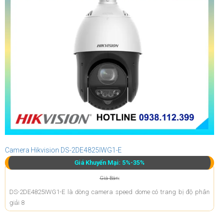
Camera Hikvision DS-2DE4825IWG1-E
Giá Khuyến Mại: 5%-35%
Giá Bán:
DS-2DE4825IWG1-E là dòng camera speed dome có trang bị độ phân
giải 8