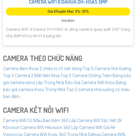
CAMERA WIFI 6 DAHUA DH-H5AS 5MP
Giá Khuyến Mại: 5%-35%
Giá Bán:
Camera WiFi 6 DaHua DH-H5AS là dòng camera quay quét 355° trong
nhà 5MP hỗ trợ Wi-Fi 6 băng tần
CAMERA THEO CHỨC NĂNG
Camera đàm thoại 2 chiều to rõ nên dùng
Top 5 Camera nhà Xưởng
Top 5 Camera 2 Mắt Nên Mua
Top 5 Camera Chống Trộm
Bảng báo
giá camera ezviz Lắp Trong Nhà
Báo Giá Camera Wifi Imou
Bảng
báo giá camera imou Trong Nhà
Top 5 camera nhà xưởng có màu
ban đêm
CAMERA KẾT NỐI WIFI
Camera Wifi Có Màu Ban Đêm 360
Lắp Camera Wifi Sắc Nét 2K
Kbvsiion
Camera Wifi Hikvision 360
Lắp Camera Wifi Giá Rẻ
Visioncop
Camera Wifi Xoay 360 Trong Nhà Dahua
Camera Wifii