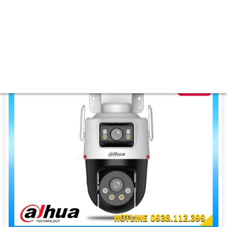
'
🌈 Xem ban đêm :
Full Color 30m Có Màu Ban Ðêm.
🕉️ Cấu Tạo Camera
Treo Tường.
️☣️ Tích Hợp :
Thu Âm Và Loa.