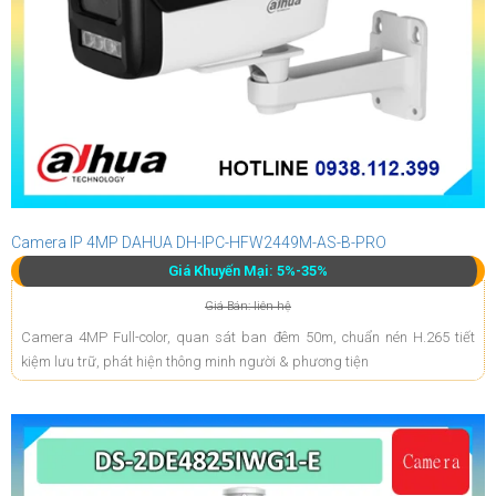
Camera IP 4MP DAHUA DH-IPC-HFW2449M-AS-B-PRO
Giá Khuyến Mại: 5%-35%
Giá Bán: liên hệ
Camera 4MP Full-color, quan sát ban đêm 50m, chuẩn nén H.265 tiết
kiệm lưu trữ, phát hiện thông minh người & phương tiện