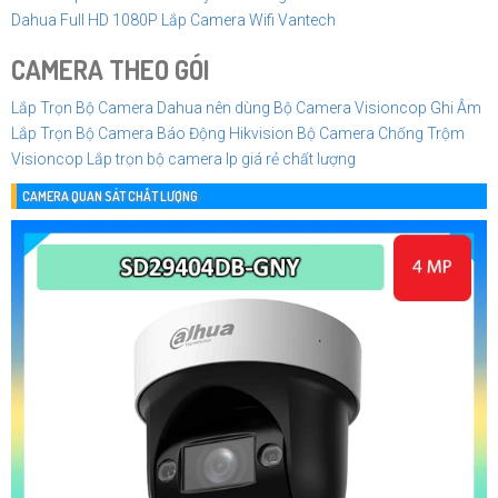
Dahua Full HD 1080P
Lắp Camera Wifi Vantech
CAMERA THEO GÓI
Lắp Trọn Bộ Camera Dahua nên dùng
Bộ Camera Visioncop Ghi Âm
Lắp Trọn Bộ Camera Báo Động Hikvision
Bộ Camera Chống Trộm
Visioncop
Lắp trọn bộ camera Ip giá rẻ chất lượng
CAMERA QUAN SÁT CHẤT LƯỢNG