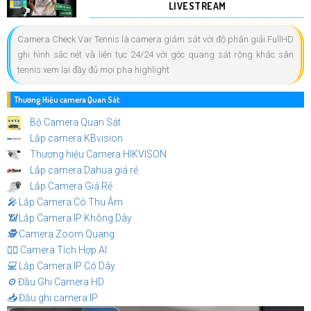
LIVESTREAM
Camera Check Var Tennis là camera giám sát với độ phân giải FullHD
ghi hình sắc nét và liên tục 24/24 với góc quang sát rộng khác sân
tennis xem lại đầy đủ mọi pha highlight
Thương Hiệu camera Quan Sát
Bộ Camera Quan Sát
Lắp camera KBvision
Thương hiệu Camera HIKVISON
Lắp camera Dahua giá rẻ
Lắp Camera Giá Rẻ
️🎤️
Lắp Camera Có Thu Âm
📶
Lắp Camera IP Không Dây
🕵️
Camera Zoom Quang
🧛‍♀️
Camera Tích Hợp AI
💻
Lắp Camera IP Có Dây
⚙️
Đầu Ghi Camera HD
📥
Đầu ghi camera IP