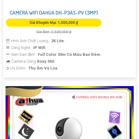
CAMERA WIFI DAHUA DH-P3AS-PV (3MP)
Giá Khuyến Mại: 1,500,000 ₫
Giá Bán: 2,500,000 ₫
🦉 Hình Ành Chất Lượng :
2K Lite .
⚒ Công Nghệ :
IP Wifi.
🔦 Xem ban đêm :
Full Color 30m Có Màu Ban Ðêm.
🌧️ Camera Dòng
Xoay 360.
️➲ Ưu Điểm :
Thu Âm Và Loa.