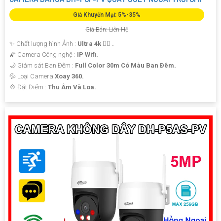
Giá Khuyến Mại: 5%-35%
Giá Bán: Liên Hệ
✨ Chất lượng hình Ảnh :
Ultra 4k 👍🏾 .
🌠 Camera Công nghệ :
IP Wifi.
🌙 Giám sát Ban Đêm :
Full Color 30m Có Màu Ban Ðêm.
💦 Loại Camera
Xoay 360.
️💠 Đặt Điểm :
Thu Âm Và Loa.