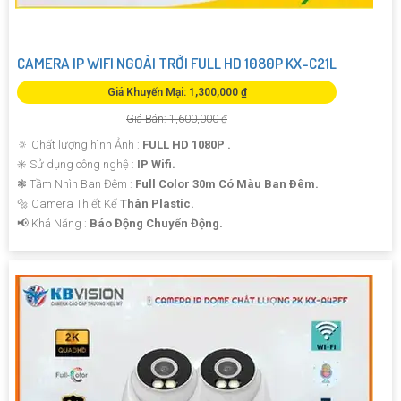
CAMERA IP WIFI NGOÀI TRỜI FULL HD 1080P KX-C21L
Giá Khuyến Mại: 1,300,000 ₫
Giá Bán: 1,600,000 ₫
🔅 Chất lượng hình Ảnh :
FULL HD 1080P .
✳️ Sử dụng công nghệ :
IP Wifi.
❃ Tầm Nhìn Ban Đêm :
Full Color 30m Có Màu Ban Ðêm.
🔩 Camera Thiết Kế
Thân Plastic.
️📢 Khả Năng :
Báo Động Chuyển Động.