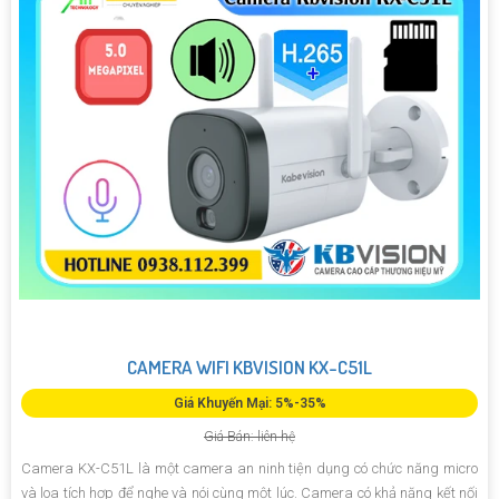
CAMERA WIFI KBVISION KX-C51L
Giá Khuyến Mại: 5%-35%
Giá Bán: liên hệ
Camera KX-C51L là một camera an ninh tiện dụng có chức năng micro
và loa tích hợp để nghe và nói cùng một lúc. Camera có khả năng kết nối