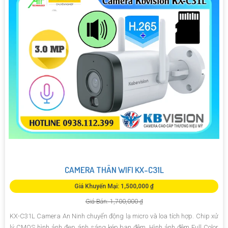
CAMERA THÂN WIFI KX-C31L
Giá Khuyến Mại: 1,500,000 ₫
Giá Bán: 1,700,000 ₫
KX-C31L Camera An Ninh chuyển động lạ micro và loa tích hợp. Chip xử
lý CMOS hình ảnh đẹp ánh sáng kép ban đêm. Hình ảnh đêm Full Color