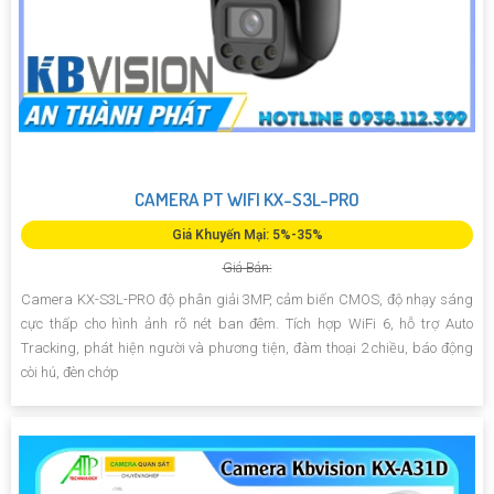
CAMERA PT WIFI KX-S3L-PRO
Giá Khuyến Mại: 5%-35%
Giá Bán:
Camera KX-S3L-PRO độ phân giải 3MP, cảm biến CMOS, độ nhạy sáng
cực thấp cho hình ảnh rõ nét ban đêm. Tích hợp WiFi 6, hỗ trợ Auto
Tracking, phát hiện người và phương tiện, đàm thoại 2 chiều, báo động
còi hú, đèn chớp