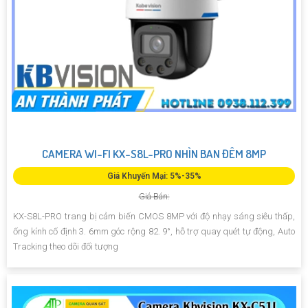
CAMERA WI-FI KX-S8L-PRO NHÌN BAN ĐÊM 8MP
Giá Khuyến Mại: 5%-35%
Giá Bán:
KX-S8L-PRO trang bị cảm biến CMOS 8MP với độ nhạy sáng siêu thấp,
ống kính cố định 3. 6mm góc rộng 82. 9°, hỗ trợ quay quét tự động, Auto
Tracking theo dõi đối tượng