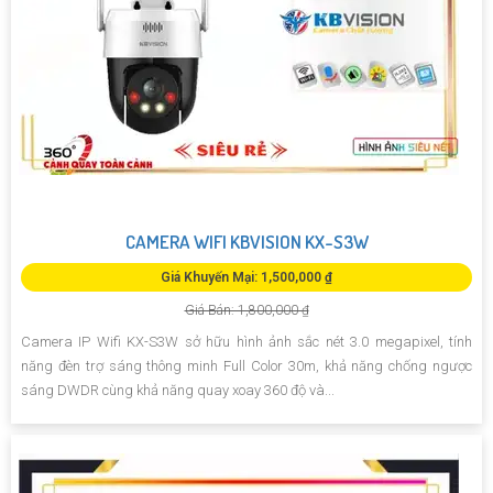
CAMERA WIFI KBVISION KX-S3W
Giá Khuyến Mại: 1,500,000 ₫
Giá Bán: 1,800,000 ₫
Camera IP Wifi KX-S3W sở hữu hình ảnh sắc nét 3.0 megapixel, tính
năng đèn trợ sáng thông minh Full Color 30m, khả năng chống ngược
sáng DWDR cùng khả năng quay xoay 360 độ và...