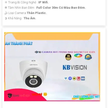
⚛️ Trang Bị Công Nghệ :
IP Wifi.
❈ Tầm Nhìn Ban Đêm :
Full Color 30m Có Màu Ban Ðêm.
🤹 Loại Camera
Thân Plastic.
️➲ Khả Năng :
Thu Âm.