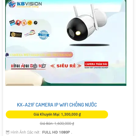
KX-A21F CAMERA IP WIFI CHỐNG NƯỚC
Giá Khuyến Mại: 1,300,000 ₫
Giá Bán: 1,600,000 ₫
🦉 Hình Ảnh Sắc nét :
FULL HD 1080P .