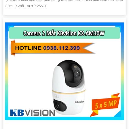
30m IP Wifi lưu trữ 256GB