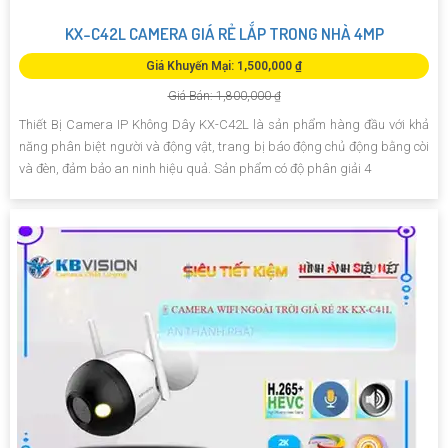
KX-C42L CAMERA GIÁ RẺ LẮP TRONG NHÀ 4MP
Giá Khuyến Mại: 1,500,000 ₫
Giá Bán: 1,800,000 ₫
Thiết Bị Camera IP Không Dây KX-C42L là sản phẩm hàng đầu với khả
năng phân biệt người và động vật, trang bị báo động chủ động bằng còi
và đèn, đảm bảo an ninh hiệu quả. Sản phẩm có độ phân giải 4