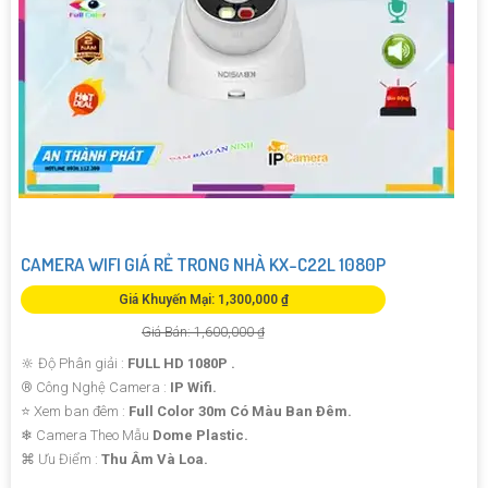
CAMERA WIFI GIÁ RẺ TRONG NHÀ KX-C22L 1080P
Giá Khuyến Mại: 1,300,000 ₫
Giá Bán: 1,600,000 ₫
🔆 Độ Phân giải :
FULL HD 1080P .
®️ Công Nghệ Camera :
IP Wifi.
⭐ Xem ban đêm :
Full Color 30m Có Màu Ban Ðêm.
❄ Camera Theo Mẫu
Dome Plastic.
️⌘ Ưu Điểm :
Thu Âm Và Loa.