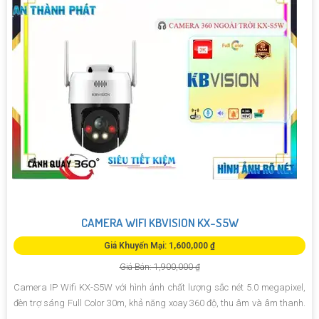
CAMERA WIFI KBVISION KX-S5W
Giá Khuyến Mại: 1,600,000 ₫
Giá Bán: 1,900,000 ₫
Camera IP Wifi KX-S5W với hình ảnh chất lượng sắc nét 5.0 megapixel,
đèn trợ sáng Full Color 30m, khả năng xoay 360 độ, thu âm và âm thanh.
.