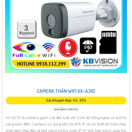
CAMERA THÂN WIFI KX-A31D
Giá Khuyến Mại: 5%-35%
Giá Bán: liên hệ
KX-A31D là camera giám sát đặc biệt với 2 chế độ hồng ngoại và led trợ
sáng ban đêm. Camera sử dụng kết nối Wifi IP và với thiết kế thân chắc
chắn kèm theo đấy là khả năng chống nước IP 67 tích hợp micro giúp thu