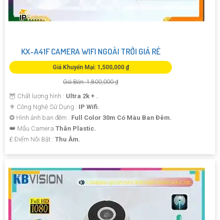
KX-A41F CAMERA WIFI NGOÀI TRỜI GIÁ RẺ
Giá Khuyến Mại: 1,500,000 ₫
Giá Bán: 1,800,000 ₫
🦉 Chất lượng hình :
Ultra 2k + .
⚜️ Công Nghệ Sử Dụng :
IP Wifi.
❂ Hình ảnh ban đêm :
Full Color 30m Có Màu Ban Ðêm.
👑 Mẫu Camera
Thân Plastic.
️₤ Điểm Nỗi Bật :
Thu Âm.