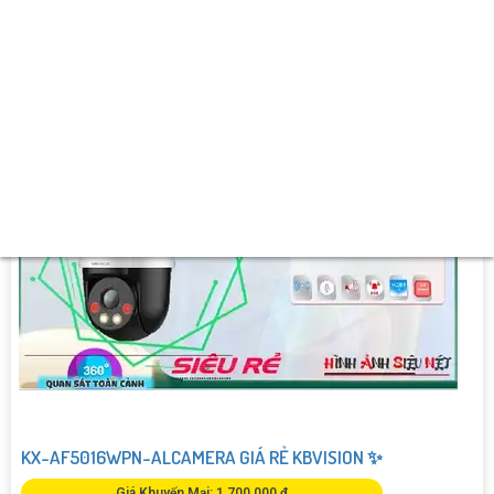
️🔮 Ưu Điểm :
Báo Động Tại Chỗ Nháy Sáng.
KX-AF5016WPN-ALCAMERA GIÁ RẺ KBVISION ✨
Giá Khuyến Mại: 1,700,000 ₫