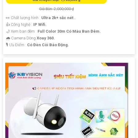
Giá Bán: 2,000,000 ₫
👀 Chất lượng hình :
Ultra 2k+ sắc nét .
👍 Công Nghệ :
IP Wifi.
🌙 Xem ban đêm :
Full Color 30m Có Màu Ban Đêm.
🌧️ Camera Dòng
Xoay 360.
️🎙 Ưu Điểm :
Có Đèn Còi Báo Động.