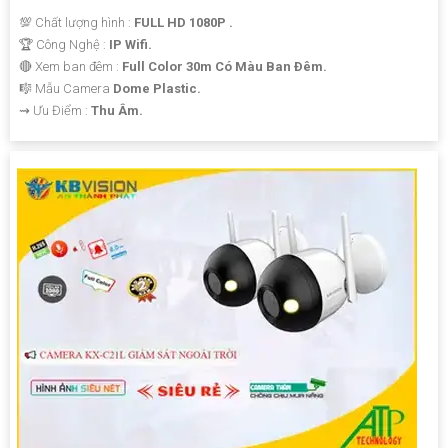
💯 Chất lượng hình :
FULL HD 1080P .
🏆 Công Nghệ :
IP Wifi.
🔴 Xem ban đêm :
Full Color 30m Có Màu Ban Ðêm.
🎼️ Mẫu Camera
Dome Plastic.
️⇝ Ưu Điểm :
Thu Âm.