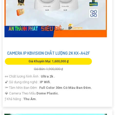
CAMERA IP KBVISION CHẤT LƯỢNG 2K KX-A42F
Giá Khuyến Mại: 1,600,000 ₫
Giá Bán: 1,900,000 ₫
👀 Chất lượng hình Ảnh :
Ultra 2k .
🌠 Sử dụng công nghệ :
IP Wifi.
🔦 Tầm Nhìn Ban Đêm :
Full Color 30m Có Màu Ban Ðêm.
💎 Camera Theo Mẫu
Dome Plastic.
️ƒ Khả Năng :
Thu Âm.