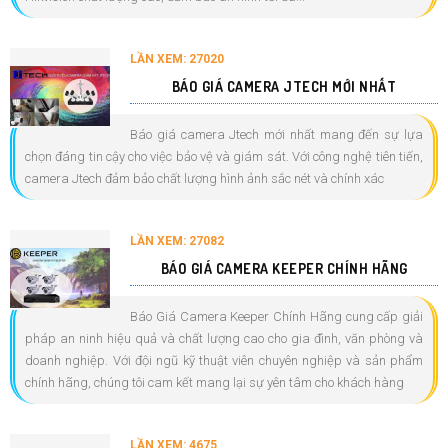
LẦN XEM: 27020
BÁO GIÁ CAMERA JTECH MỚI NHẤT
Báo giá camera Jtech mới nhất mang đến sự lựa
chọn đáng tin cậy cho việc bảo vệ và giám sát. Với công nghệ tiên tiến,
camera Jtech đảm bảo chất lượng hình ảnh sắc nét và chính xác
LẦN XEM: 27082
BÁO GIÁ CAMERA KEEPER CHÍNH HÃNG
Báo Giá Camera Keeper Chính Hãng cung cấp giải
pháp an ninh hiệu quả và chất lượng cao cho gia đình, văn phòng và
doanh nghiệp. Với đội ngũ kỹ thuật viên chuyên nghiệp và sản phẩm
chính hãng, chúng tôi cam kết mang lại sự yên tâm cho khách hàng
LẦN XEM: 4675