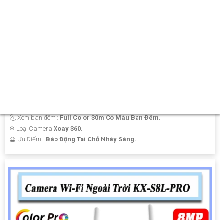
KX-AF2016WPN-ALCAMERA GIÁ RẺ KBVISION
Giá Khuyến Mại: 1,500,000 ₫
Giá Bán: 1,800,000 ₫
️⚡ Hình Ành Chất Lượng :
FULL HD 1080P .
🏆 Tích hợp công nghệ :
IP Wifi.
🌜 Xem ban đêm :
Full Color 30m Có Màu Ban Đêm.
❄ Loại Camera
Xoay 360.
️🔮 Ưu Điểm :
Báo Động Tại Chỗ Nháy Sáng.