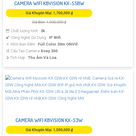
CAMERA WIFI KBVISION KX-S5BW
Giá Khuyến Mại: 1,700,000 ₫
Giá Bán: 1,900,000 ₫
🦉 Chất lượng hình :
3k .
🌠 Công Nghệ Sử Dụng :
IP Wifi.
🔅 Nhìn Ban Đêm :
Full Color 30m ONVIF.
🎨 Cấu Tạo Camera
Xoay 360.
️➲ Tích Hợp :
Thu Âm Và Loa.
CAMERA WIFI KBVISION KX-S3W
Giá Khuyến Mại: 1,500,000 ₫