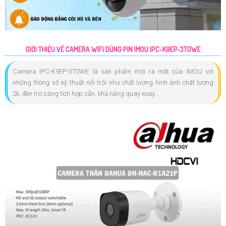
GIỚI THIỆU VỀ CAMERA WIFI DÙNG PIN IMOU IPC-K9EP-3T0WE
Camera IPC-K9EP-3T0WE là sản phẩm mới ra mắt của IMOU với
những thông số kỹ thuật nổi trội như chất lượng hình ảnh chất lượng
2k, đèn trợ sáng tích hợp sẵn, khả năng quay xoay...