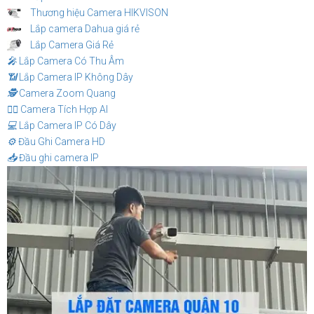
Thương hiệu Camera HIKVISON
Lắp camera Dahua giá rẻ
Lắp Camera Giá Rẻ
️🎤️
Lắp Camera Có Thu Âm
📶
Lắp Camera IP Không Dây
🕵️
Camera Zoom Quang
🧛‍♀️
Camera Tích Hợp AI
💻
Lắp Camera IP Có Dây
⚙️
Đầu Ghi Camera HD
📥
Đầu ghi camera IP