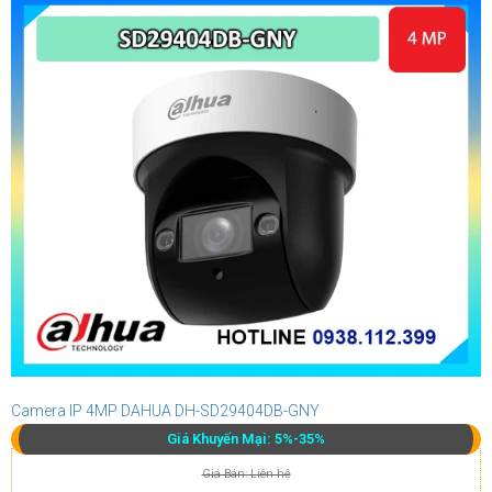
Camera IP 4MP DAHUA DH-SD29404DB-GNY
Giá Khuyến Mại: 5%-35%
Giá Bán: Liên hệ