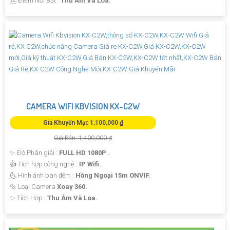
️🆑 Điểm Nỗi Bật :
Thu Âm Và Loa.
CAMERA WIFI KBVISION KX-C2W
Giá Khuyến Mại: 1,100,000 ₫
Giá Bán: 1,400,000 ₫
✨ Độ Phân giải :
FULL HD 1080P .
👍 Tích hợp công nghệ :
IP Wifi.
🌜 Hình ảnh ban đêm :
Hồng Ngoại 15m ONVIF.
🔩 Loại Camera
Xoay 360.
️✨ Tích Hợp :
Thu Âm Và Loa.