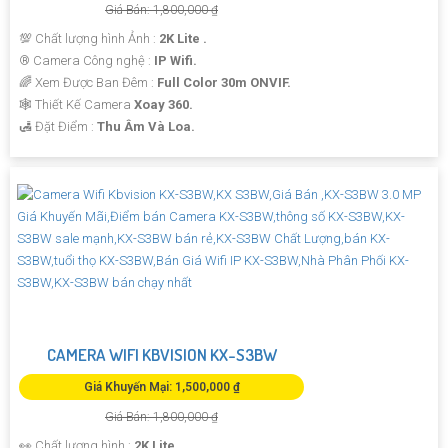
Giá Bán: 1,800,000 ₫
💯 Chất lượng hình Ảnh :
2K Lite .
®️ Camera Công nghệ :
IP Wifi.
🌈 Xem Được Ban Đêm :
Full Color 30m ONVIF.
🕸️ Thiết Kế Camera
Xoay 360.
️🛃 Đặt Điểm :
Thu Âm Và Loa.
CAMERA WIFI KBVISION KX-S3BW
Giá Khuyến Mại: 1,500,000 ₫
Giá Bán: 1,800,000 ₫
👀 Chất lượng hình :
2K Lite .