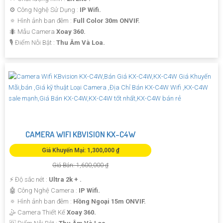
⚙ Công Nghệ Sử Dụng :
IP Wifi.
🔅 Hình ảnh ban đêm :
Full Color 30m ONVIF.
🐜 Mẫu Camera
Xoay 360.
️🎙 Điểm Nỗi Bật :
Thu Âm Và Loa.
CAMERA WIFI KBVISION KX-C4W
Giá Khuyến Mại: 1,300,000 ₫
Giá Bán: 1,600,000 ₫
️⚡ Độ sắc nét :
Ultra 2k + .
🤖️ Công Nghệ Camera :
IP Wifi.
🔅 Hình ảnh ban đêm :
Hồng Ngoại 15m ONVIF.
🤹 Camera Thiết Kế
Xoay 360.