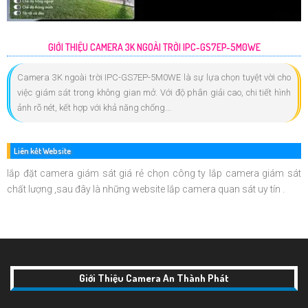
GIỚI THIỆU CAMERA 3K NGOÀI TRỜI IPC-GS7EP-5M0WE
Camera 3K ngoài trời IPC-GS7EP-5M0WE là sự lựa chọn tuyệt vời cho
việc giám sát trong không gian mở. Với độ phân giải cao, chi tiết hình
ảnh rõ nét, kết hợp với khả năng chống...
Liên kết Website
lắp đặt camera giám sát giá rẻ chọn công ty lắp camera giám sát
chất lượng ,sau đây là những website lắp camera quan sát uy tín .
Giới Thiệu Camera An Thành Phát