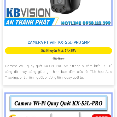
CAMERA PT WIFI KX-S5L-PRO 5MP
Giá Khuyến Mại: 5%-35%
Giá Bán:
Camera WiFi quay quét KX-S5L-PRO 5MP trang bị cảm biến 1/1. 8"
cùng độ nhạy sáng giúp ghi hình ban đêm siêu rõ. Tích hợp Auto
Tracking, phát hiện người, phương tiện, quay quét tự...