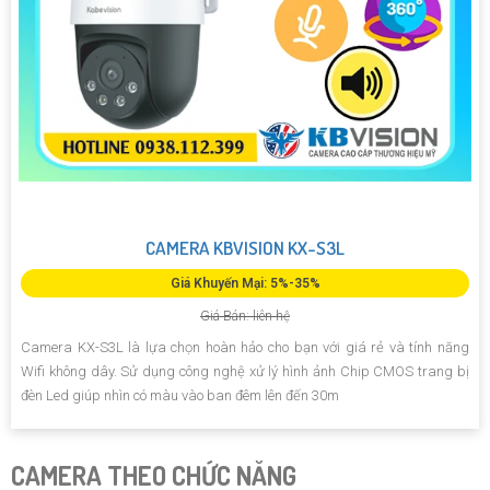
CAMERA KBVISION KX-S3L
Giá Khuyến Mại: 5%-35%
Giá Bán: liên hệ
Camera KX-S3L là lựa chọn hoàn hảo cho bạn với giá rẻ và tính năng
Wifi không dây. Sử dụng công nghệ xử lý hình ảnh Chip CMOS trang bị
đèn Led giúp nhìn có màu vào ban đêm lên đến 30m
CAMERA THEO CHỨC NĂNG