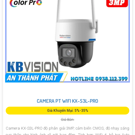
CAMERA PT WIFI KX-S3L-PRO
Giá Khuyến Mại: 5%-35%
Giá Bán:
Camera KX-S3L-PRO độ phân giải 3MP, cảm biến CMOS, độ nhạy sáng
cực thấp cho hình ảnh rõ nét ban đêm. Tích hợp WiFi 6, hỗ trợ Auto