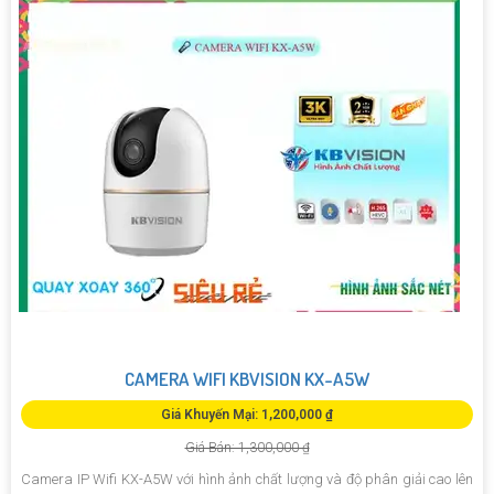
CAMERA WIFI KBVISION KX-A5W
Giá Khuyến Mại: 1,200,000 ₫
Giá Bán: 1,300,000 ₫
Camera IP Wifi KX-A5W với hình ảnh chất lượng và độ phân giải cao lên