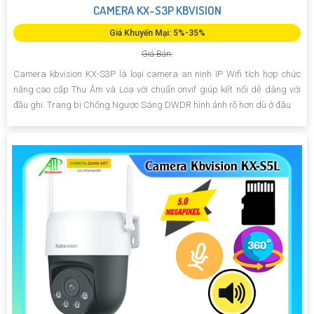
CAMERA KX-S3P KBVISION
Giá Khuyến Mại: 5%-35%
Giá Bán:
Camera kbvision KX-S3P là loại camera an ninh IP Wifi tích hợp chức
năng cao cấp Thu Âm và Loa với chuẩn onvif giúp kết nối dễ dàng với
đầu ghi. Trang bị Chống Ngược Sáng DWDR hình ảnh rõ hơn dù ở đâu