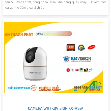
đến 5.0 megapixel, hồng ngoại 10m, khả năng quay xoay 360 kèm theo
loa và mic đàm thoại 2 chiều
CAMERA WIFI KBVISION KX-A3W