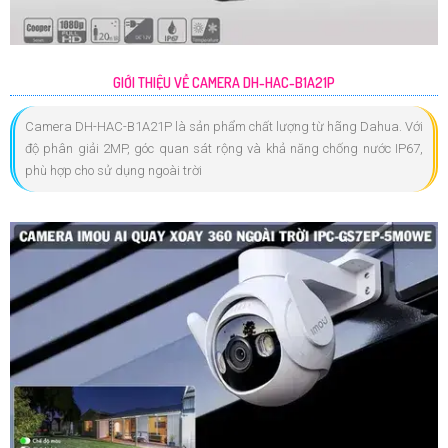
GIỚI THIỆU VỀ CAMERA DH-HAC-B1A21P
Camera DH-HAC-B1A21P là sản phẩm chất lượng từ hãng Dahua. Với
độ phân giải 2MP, góc quan sát rộng và khả năng chống nước IP67,
phù hợp cho sử dụng ngoài trời