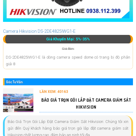
Camera Hikvision DS-2DE4825IWG1-E
Giá Khuyến Mại: 5%-35%
Giá Bán:
DS-2DE4825IWG1-E là dòng camera speed dome có trang bị độ phân
giải 8
Góc Tư Vấn
LẦN XEM: 40163
BÁO GIÁ TRỌN GÓI LẮP ĐẶT CAMERA GIÁM SÁT
HIKVISION
Báo Giá Trọn Gói Lắp Đặt Camera Giám Sát Hikvision: Chúng tôi xin
gửi đến Quý khách hàng báo giá trọn gói lắp đặt camera giám sát
Hikvision chất lượng cao, đảm bảo an ninh tối đa...