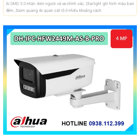
AI SMD 3.0 nhận diện người và xe chính xác, Starlight ghi hình màu ban
đêm, Zoom quang 4x quan sát rõ ở nhiều khoảng cách