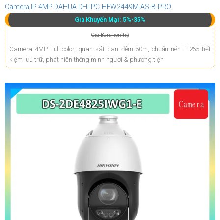
Camera IP 4MP DAHUA DH-IPC-HFW2449M-AS-B-PRO
Giá Khuyến Mại: 5%-35%
Giá Bán: liên hệ
Camera 4MP Full-color, quan sát ban đêm 50m, chuẩn nén H.265 tiết
kiệm lưu trữ, phát hiện thông minh người & phương tiện