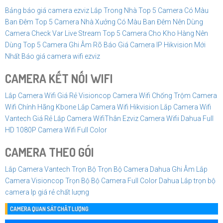
Bảng báo giá camera ezviz Lắp Trong Nhà
Top 5 Camera Có Màu
Ban Đêm
Top 5 Camera Nhà Xưởng Có Màu Ban Đêm Nên Dùng
Camera Check Var Live Stream
Top 5 Camera Cho Kho Hàng Nên
Dùng
Top 5 Camera Ghi Âm Rõ
Báo Giá Camera IP Hikvision Mới
Nhất
Báo giá camera wifi ezviz
CAMERA KẾT NỐI WIFI
Lắp Camera Wifi Giá Rẻ Visioncop
Camera Wifi Chống Trộm
Camera
Wifi Chính Hãng Kbone
Lắp Camera Wifi Hikvision
Lắp Camera Wifi
Vantech Giá Rẻ
Lắp Camera WifiThân Ezviz
Camera Wifii Dahua Full
HD 1080P
Camera Wifi Full Color
CAMERA THEO GÓI
Lắp Camera Vantech Trọn Bộ
Trọn Bộ Camera Dahua Ghi Âm
Lắp
Camera Visioncop Trọn Bộ
Bộ Camera Full Color Dahua
Lắp trọn bộ
camera Ip giá rẻ chất lượng
CAMERA QUAN SÁT CHẤT LƯỢNG