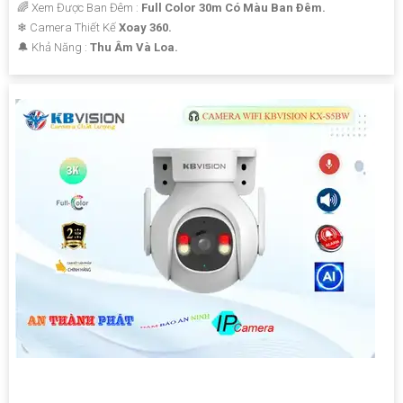
🌈 Xem Được Ban Đêm :
Full Color 30m Có Màu Ban Ðêm.
❄ Camera Thiết Kế
Xoay 360.
️🔔 Khả Năng :
Thu Âm Và Loa.