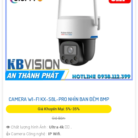
CAMERA WI-FI KX-S8L-PRO NHÌN BAN ĐÊM 8MP
Giá Khuyến Mại: 5%-35%
Giá Bán:
👁 Chất lượng hình Ảnh :
Ultra 4k 👍🏾 .
👍 Camera Công nghệ :
IP Wifi.