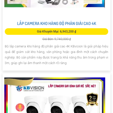
LẮP CAMERA KHO HÀNG ĐỘ PHÂN GIẢI CAO 4K
Giá Khuyến Mại: 6,943,200 ₫
Giá Bán: 9,740,000 ₫
Bộ lắp camera kho hàng độ phân giải cao 4K KBvision là giải pháp hiệu
quả để giám sát kho hàng, văn phòng hoặc gia đình một cách chuyên
nghiệp. Bộ sản phẩm này được trang bị khả năng thu âm trong phạm vi
3m, giúp ghi lại âm thanh một cách rõ ràng