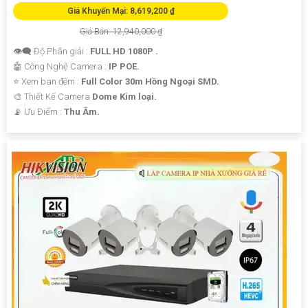
Giá Khuyến Mại: 8,619,200 ₫
Giá Bán: 12,940,000 ₫
👁️‍🗨 Độ Phân giải :
FULL HD 1080P .
🤖️ Công Nghệ Camera :
IP POE.
⭐ Xem ban đêm :
Full Color 30m Hồng Ngoại SMD.
🎨 Thiết Kế Camera
Dome Kim loại.
️📡 Ưu Điểm :
Thu Âm.