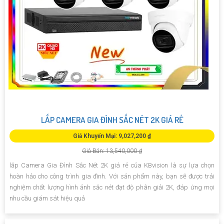
LẮP CAMERA GIA ĐÌNH SẮC NÉT 2K GIÁ RẺ
Giá Khuyến Mại: 9,027,200 ₫
Giá Bán: 13,540,000 ₫
lắp Camera Gia Đình Sắc Nét 2K giá rẻ của KBvision là sự lựa chọn
hoàn hảo cho công trình gia đình. Với sản phẩm này, bạn sẽ được trải
nghiệm chất lượng hình ảnh sắc nét đạt độ phân giải 2K, đáp ứng mọi
nhu cầu giám sát hiệu quả