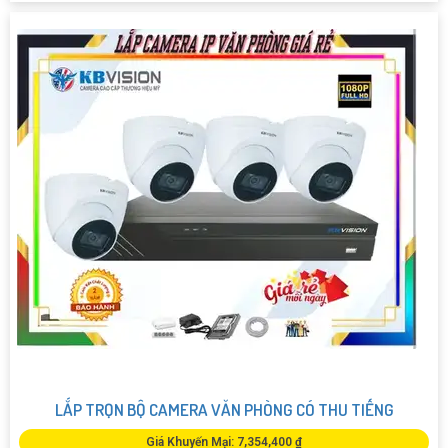
LẮP TRỌN BỘ CAMERA VĂN PHÒNG CÓ THU TIẾNG
Giá Khuyến Mại: 7,354,400 ₫