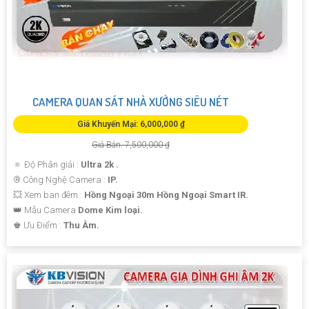
CAMERA QUAN SÁT NHÀ XƯỞNG SIÊU NÉT
Giá Khuyến Mại: 6,000,000 ₫
Giá Bán: 7,500,000 ₫
🔅 Độ Phân giải :
Ultra 2k .
®️ Công Nghệ Camera :
IP.
💥 Xem ban đêm :
Hồng Ngoại 30m Hồng Ngoại Smart IR.
👑 Mẫu Camera
Dome Kim loại.
️♚ Ưu Điểm :
Thu Âm.