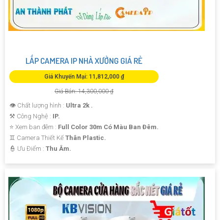
LẮP CAMERA IP NHÀ XƯỞNG GIÁ RẺ
Giá Khuyến Mại: 11,812,000 ₫
Giá Bán: 14,300,000 ₫
👁 Chất lượng hình :
Ultra 2k .
⚒ Công Nghệ :
IP.
⭐ Xem ban đêm :
Full Color 30m Có Màu Ban Ðêm.
♊ Camera Thiết Kế
Thân Plastic.
️👮 Ưu Điểm :
Thu Âm.