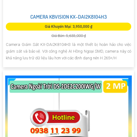
CAMERA KBVISION KX-DAI2K8104H3
Giá Khuyến Mại: 3,950,000 ₫
Giá Bán: 5,635,000 ₫
Camera Giám Sát KX-DAi2K8104H3 là một thiết bị hoàn hảo cho việc
giám sát và bảo vệ. Với công nghệ AI Hồng Ngoại SMD, camera này có
khả năng lưu trữ dữ liệu lâu hơn với các định dạng nén H.265+/H