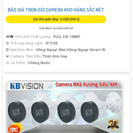
BÁO GIÁ TRỌN GÓI CAMERA KHO HÀNG SẮC NÉT
Giá Khuyến Mại: 4,500,000 ₫
Giá Bán: 6,260,000 ₫
👁️‍🗨 Hình Ành Chất Lượng :
FULL HD 1080P .
⚙ Tích hợp công nghệ :
IP POE.
✪ Xem ban đêm :
Hồng Ngoại 30m Hồng Ngoại Smart IR.
💎 Camera Theo Mẫu
Thân Kim loại.
️💠 Ưu Điểm :
Chống Nước.