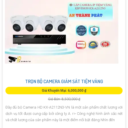
TRỌN BỘ CAMERA GIÁM SÁT TIỆM VÀNG
Giá Khuyến Mại: 6,000,000 ₫
Giá Bán: 8,500,000 ₫
Đầy đủ bộ Camera HD KX-A2112N3-VN là một sản phẩm chất lượng với
dịch vụ tốt được cung cấp bởi công ty A. r> Công nghệ hình ảnh sắc nét
và chất lượng của sản phẩm này là một điểm nổi bật đáng Nhìn đến