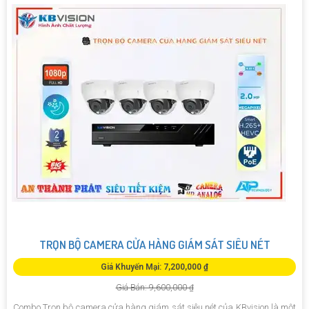
TRỌN BỘ CAMERA CỬA HÀNG GIÁM SÁT SIÊU NÉT
Giá Khuyến Mại: 7,200,000 ₫
Giá Bán: 9,600,000 ₫
Combo Trọn bộ camera cửa hàng giám sát siêu nét của KBvision là một