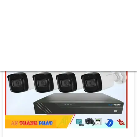
💢 Camera Dòng
Dome Plastic.
️💎 Chức Năng :
Thu Âm.