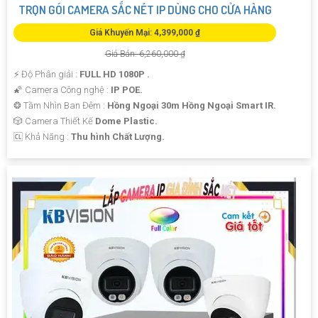
TRỌN GÓI CAMERA SẮC NÉT IP DÙNG CHO CỬA HÀNG
Giá Khuyến Mại: 4,399,000 ₫
Giá Bán: 6,260,000 ₫
️⚡ Độ Phân giải :
FULL HD 1080P .
🌠 Camera Công nghệ :
IP POE.
❂ Tầm Nhìn Ban Đêm :
Hồng Ngoại 30m Hồng Ngoại Smart IR.
🎲 Camera Thiết Kế
Dome Plastic.
️🆑 Khả Năng :
Thu hình Chất Lượng.