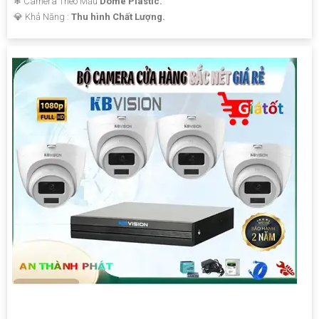
❄ Camera Theo Mẫu
Dome Plastic.
️💎 Khả Năng :
Thu hình Chất Lượng.