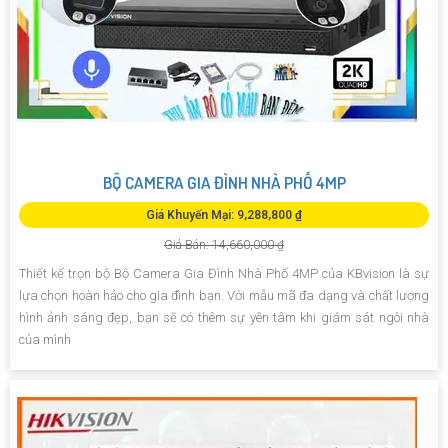
BỘ CAMERA GIA ĐÌNH NHÀ PHỐ 4MP
Giá Khuyến Mại: 9,288,800 ₫
Giá Bán: 14,660,000 ₫
Thiết kế trọn bộ Bộ Camera Gia Đình Nhà Phố 4MP của KBvision là sự
lựa chọn hoàn hảo cho gia đình bạn. Với mẫu mã đa dạng và chất lượng
hình ảnh sáng đẹp, bạn sẽ có thêm sự yên tâm khi giám sát ngôi nhà
của mình