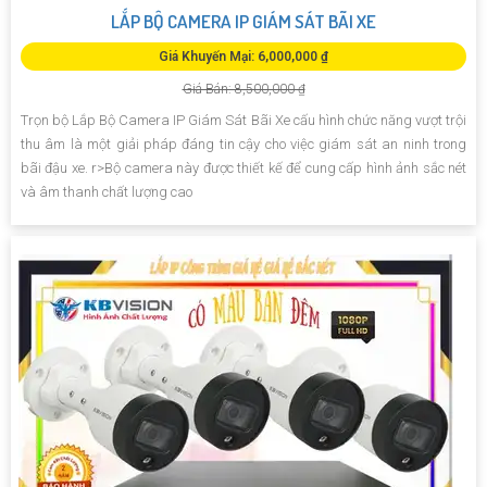
LẮP BỘ CAMERA IP GIÁM SÁT BÃI XE
Giá Khuyến Mại: 6,000,000 ₫
Giá Bán: 8,500,000 ₫
Trọn bộ Lắp Bộ Camera IP Giám Sát Bãi Xe cấu hình chức năng vượt trội
thu âm là một giải pháp đáng tin cậy cho việc giám sát an ninh trong
bãi đậu xe. r>Bộ camera này được thiết kế để cung cấp hình ảnh sắc nét
và âm thanh chất lượng cao