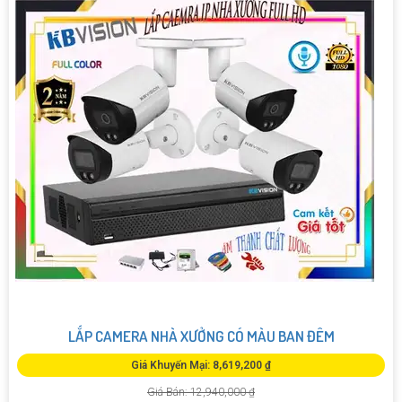
LẮP CAMERA NHÀ XƯỞNG CÓ MÀU BAN ĐÊM
Giá Khuyến Mại: 8,619,200 ₫
Giá Bán: 12,940,000 ₫