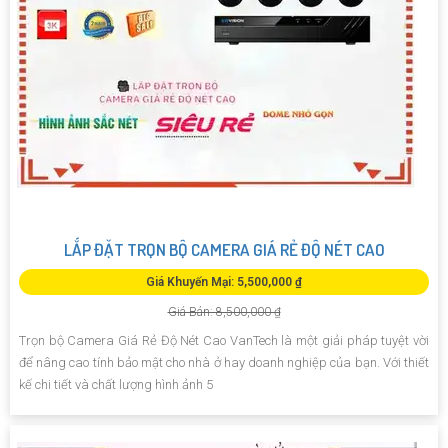
LẮP ĐẶT TRỌN BỘ CAMERA GIÁ RẺ ĐỘ NÉT CAO
Giá Khuyến Mại: 5,500,000 ₫
Giá Bán: 8,500,000 ₫
Trọn bộ Camera Giá Rẻ Độ Nét Cao VanTech là một giải pháp tuyệt vời
để nâng cao tính bảo mật cho nhà ở hay doanh nghiệp của bạn. Với thiết
kế chi tiết và chất lượng hình ảnh 5