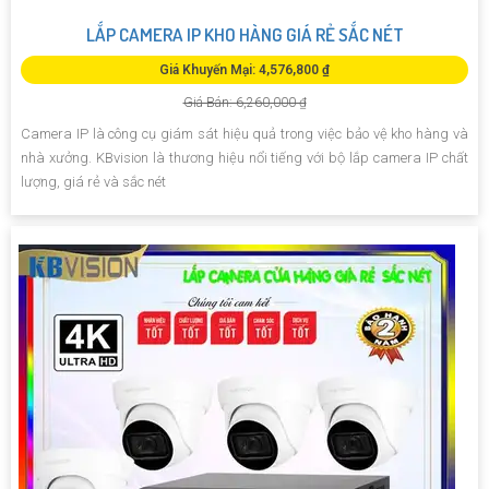
LẮP CAMERA IP KHO HÀNG GIÁ RẺ SẮC NÉT
Giá Khuyến Mại: 4,576,800 ₫
Giá Bán: 6,260,000 ₫
Camera IP là công cụ giám sát hiệu quả trong việc bảo vệ kho hàng và
nhà xưởng. KBvision là thương hiệu nổi tiếng với bộ lắp camera IP chất
lượng, giá rẻ và sắc nét