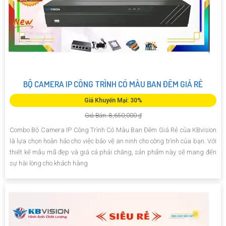
BỘ CAMERA IP CÔNG TRÌNH CÓ MÀU BAN ĐÊM GIÁ RẺ
Giá Khuyến Mại: 30%
Giá Bán: 8,650,000 ₫
Combo Bộ Camera IP Công Trình Có Màu Ban Đêm Giá Rẻ của KBvision
là lựa chọn hoàn hảo cho việc bảo vệ an ninh cho công trình của bạn. Với
thiết kế mẫu mã đẹp và giá cả phải chăng, sản phẩm này sẽ mang đến
sự hài lòng cho khách hàng