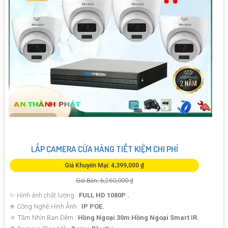
LẮP CAMERA CỬA HÀNG TIẾT KIỆM CHI PHÍ
Giá Khuyến Mại: 4,399,000 ₫
Giá Bán: 6,260,000 ₫
✨ Hình ảnh chất lượng :
FULL HD 1080P .
✳️ Công Nghệ Hình Ảnh :
IP POE.
🔅 Tầm Nhìn Ban Đêm :
Hồng Ngoại 30m Hồng Ngoại Smart IR.