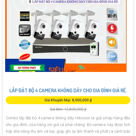
LẮP ĐẶT BỘ 4 CAMERA KHÔNG DÂY CHO GIA ĐÌNH GIÁ RẺ.
Giá Khuyến Mại: 8,900,000 ₫
Giá Bán: 12,800,000 ₫
Combo lắp đặt bộ 4 camera không dây Hikvision là giải pháp hàng đầu
cho gia đình, cửa hàng với giá cả phải chăng. Bộ camera này được tích
hợp khả năng thu âm và loa, giúp ghi lại âm thanh và phát ra cảnh báo