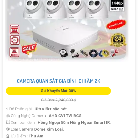
CAMERA QUAN SÁT GIA ĐÌNH GHI ÂM 2K
Giá Khuyến Mại: 30%
Giá Bán: 2,340,000 ₫
️⚡ Độ Phân giải :
Ultra 2k+ sắc nét .
🕉️ Công Nghệ Camera :
AHD CVI TVI BCS.
💥 Xem ban đêm :
Hồng Ngoại 50m Hồng Ngoại Smart IR.
🕸️ Loại Camera
Dome Kim Loại.
️🔮 Ưu Điểm :
Thu Âm.