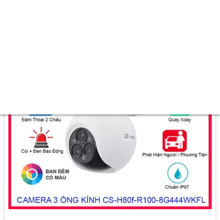
✪ Xem ban đêm :
Full Color 20m Có Màu Ban Ðêm.
🎲 Camera Dòng
Dome Plastic.
️📡 Ưu Điểm :
Thu Âm.