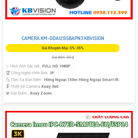
CAMERA KM-DDAI2958APN3 KBVISION
Giá Khuyến Mại: 5%-35%
Giá Bán: 00 ₫
✨ Hình Ảnh Sắc nét :
FULL HD 1080P .
🏆 Công Nghệ Hình Ảnh :
IP.
🌜 Tầm Xa Ban Đêm :
Hồng Ngoại 150m Hồng Ngoại Smart IR.
🗜️ Thiết Kế Camera
Xoay 360.
️💎 Đặt Điểm :
Xoay Zoom.