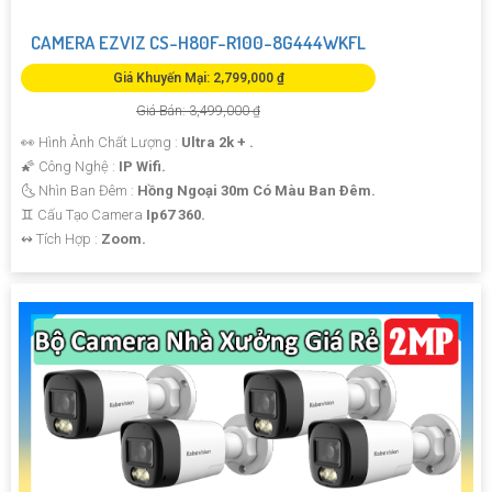
CAMERA EZVIZ CS-H80F-R100-8G444WKFL
Giá Khuyến Mại: 2,799,000 ₫
Giá Bán: 3,499,000 ₫
👀 Hình Ành Chất Lượng :
Ultra 2k + .
🌠 Công Nghệ :
IP Wifi.
🌜 Nhìn Ban Đêm :
Hồng Ngoại 30m Có Màu Ban Ðêm.
♊ Cấu Tạo Camera
Ip67 360.
️↭ Tích Hợp :
Zoom.