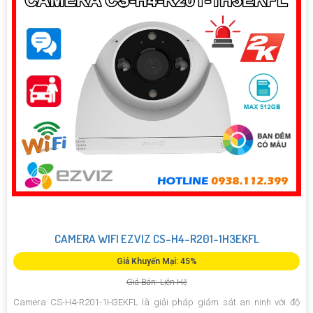
CAMERA WIFI EZVIZ CS-H4-R201-1H3EKFL
Giá Khuyến Mại: 45%
Giá Bán: Liên Hệ
Camera CS-H4-R201-1H3EKFL là giải pháp giám sát an ninh với độ