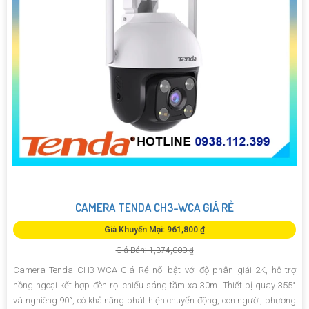
CAMERA TENDA CH3-WCA GIÁ RẺ
Giá Khuyến Mại: 961,800 ₫
Giá Bán: 1,374,000 ₫
Camera Tenda CH3-WCA Giá Rẻ nổi bật với độ phân giải 2K, hỗ trợ
hồng ngoại kết hợp đèn rọi chiếu sáng tầm xa 30m. Thiết bị quay 355°
và nghiêng 90°, có khả năng phát hiện chuyển động, con người, phương