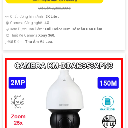
Giá Bán: 2,300,000 ₫
👀 Chất lượng hình Ảnh :
2K Lite .
🤖️ Camera Công nghệ :
4G.
🌙 Xem Được Ban Đêm :
Full Color 30m Có Màu Ban Ðêm.
🎨 Thiết Kế Camera
Xoay 360.
️ƒ Đặt Điểm :
Thu Âm Và Loa.