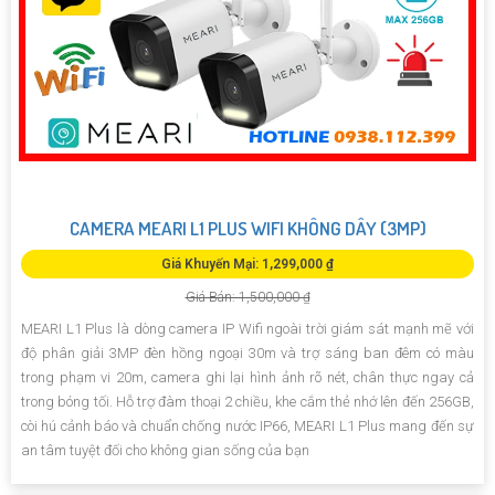
CAMERA MEARI L1 PLUS WIFI KHÔNG DÂY (3MP)
Giá Khuyến Mại: 1,299,000 ₫
Giá Bán: 1,500,000 ₫
MEARI L1 Plus là dòng camera IP Wifi ngoài trời giám sát mạnh mẽ với
độ phân giải 3MP đèn hồng ngoại 30m và trợ sáng ban đêm có màu
trong phạm vi 20m, camera ghi lại hình ảnh rõ nét, chân thực ngay cả
trong bóng tối. Hỗ trợ đàm thoại 2 chiều, khe cắm thẻ nhớ lên đến 256GB,
còi hú cảnh báo và chuẩn chống nước IP66, MEARI L1 Plus mang đến sự
an tâm tuyệt đối cho không gian sống của bạn