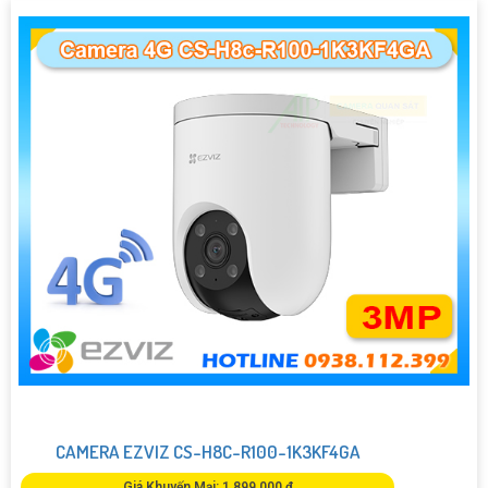
CAMERA EZVIZ CS-H8C-R100-1K3KF4GA
Giá Khuyến Mại: 1,899,000 ₫