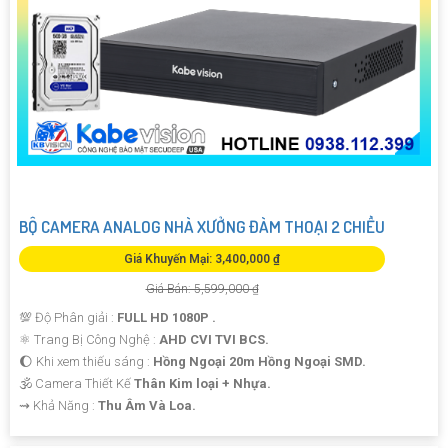
BỘ CAMERA ANALOG NHÀ XƯỞNG ĐÀM THOẠI 2 CHIỀU
Giá Khuyến Mại: 3,400,000 ₫
Giá Bán: 5,599,000 ₫
💯 Độ Phân giải :
FULL HD 1080P .
⚛️ Trang Bị Công Nghệ :
AHD CVI TVI BCS.
🌔 Khi xem thiếu sáng :
Hồng Ngoại 20m Hồng Ngoại SMD.
🕉️ Camera Thiết Kế
Thân Kim loại + Nhựa.
️⇝ Khả Năng :
Thu Âm Và Loa.