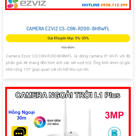
CAMERA EZVIZ CS-C6N-R200-8H8WFL
Giá Khuyến Mại: 5%-35%
Giá Bán:
Camera Ezviz CS-C6N-R200-8H8WFL là dòng camera IP Wi-Fi với độ
phân giải 4K mang đến hình ảnh sắc nét vượt trội. Ống kính 4mm có góc
nhìn rộng 110° giúp quan sát chi tiết khu vực lớn