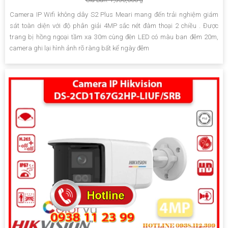
Camera IP Wifi không dây S2 Plus Meari mang đến trải nghiệm giám
sát toàn diện với độ phân giải 4MP sắc nét đàm thoại 2 chiều . Được
trang bị hồng ngoại tầm xa 30m cùng đèn LED có màu ban đêm 20m,
camera ghi lại hình ảnh rõ ràng bất kể ngày đêm