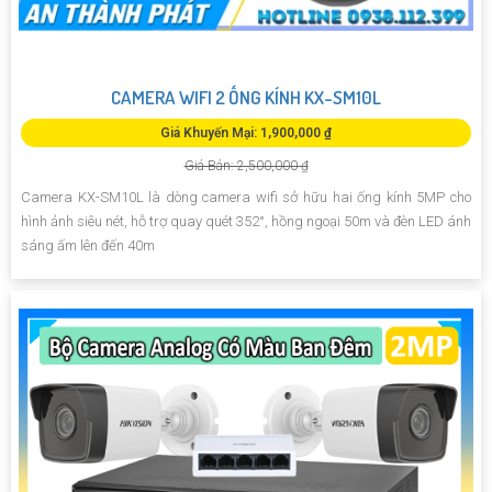
CAMERA WIFI 2 ỐNG KÍNH KX-SM10L
Giá Khuyến Mại: 1,900,000 ₫
Giá Bán: 2,500,000 ₫
Camera KX-SM10L là dòng camera wifi sở hữu hai ống kính 5MP cho
hình ảnh siêu nét, hỗ trợ quay quét 352°, hồng ngoại 50m và đèn LED ánh
sáng ấm lên đến 40m