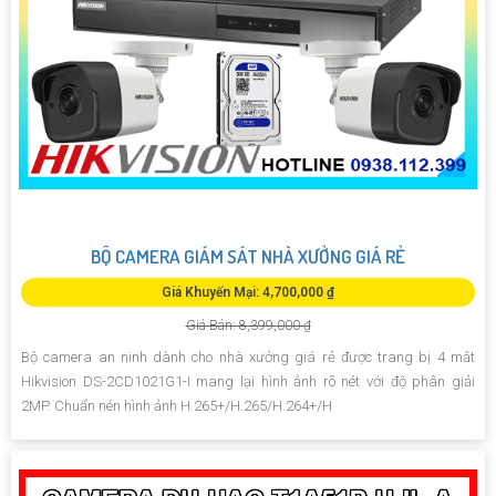
BỘ CAMERA GIÁM SÁT NHÀ XƯỞNG GIÁ RẺ
Giá Khuyến Mại: 4,700,000 ₫
Giá Bán: 8,399,000 ₫
Bộ camera an ninh dành cho nhà xưởng giá rẻ được trang bị 4 mắt
Hikvision DS-2CD1021G1-I mang lại hình ảnh rõ nét với độ phân giải
2MP. Chuẩn nén hình ảnh H.265+/H.265/H.264+/H