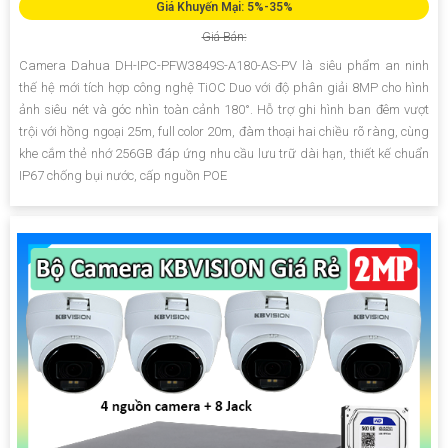
Giá Khuyến Mại: 5%-35%
Giá Bán:
Camera Dahua DH-IPC-PFW3849S-A180-AS-PV là siêu phẩm an ninh
thế hệ mới tích hợp công nghệ TiOC Duo với độ phân giải 8MP cho hình
ảnh siêu nét và góc nhìn toàn cảnh 180°. Hỗ trợ ghi hình ban đêm vượt
trội với hồng ngoại 25m, full color 20m, đàm thoại hai chiều rõ ràng, cùng
khe cắm thẻ nhớ 256GB đáp ứng nhu cầu lưu trữ dài hạn, thiết kế chuẩn
IP67 chống bụi nước, cấp nguồn POE