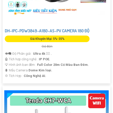
DH-IPC-PDW3849-A180-AS-PV CAMERA 180 ĐỘ
Giá Khuyến Mại: 5%-35%
Giá Bán:
👁️‍🗨 Độ Phân giải :
Ultra 4k 👍🏾 .
🤖️ Tích hợp công nghệ :
IP POE.
💡 Hình ảnh ban đêm :
Full Color 20m Có Màu Ban Ðêm.
🐜 Mẫu Camera
Dome Kim loại.
️💠 Tích Hợp :
Công Nghệ AI.