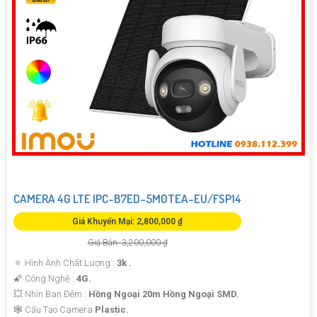
CAMERA 4G LTE IPC-B7ED-5M0TEA-EU/FSP14
Giá Khuyến Mại: 2,800,000 ₫
Giá Bán: 3,200,000 ₫
🔅 Hình Ành Chất Lượng :
3k .
🌠 Công Nghệ :
4G.
💥 Nhìn Ban Đêm :
Hồng Ngoại 20m Hồng Ngoại SMD.
🕸️ Cấu Tạo Camera
Plastic.