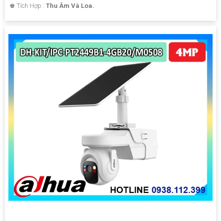
️♚ Tích Hợp :
Thu Âm Và Loa.