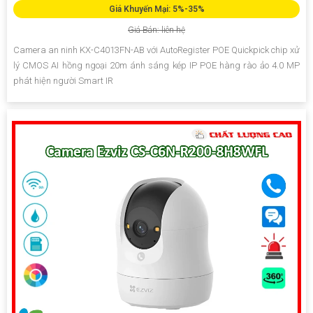
Giá Khuyến Mại: 5%-35%
Giá Bán: liên hệ
Camera an ninh KX-C4013FN-AB với AutoRegister POE Quickpick chip xử
lý CMOS AI hồng ngoại 20m ánh sáng kép IP POE hàng rào ảo 4.0 MP
phát hiện người Smart IR