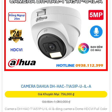
CAMERA DAHUA DH-HAC-T1A51P-U-IL-A
Giá Khuyến Mại: 756,000 ₫
Giá Bán: 1,080,000 ₫
Camera DH-HAC-T1A51P-U-IL-A là dòng camera Dome HDCVI Full Color