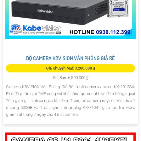
BỘ CAMERA KBVISION VĂN PHÒNG GIÁ RẺ
Giá Khuyến Mại: 3,200,000 ₫
Giá Bán: 6,500,000 ₫
Camera KBVISION Văn Phòng Giá Rẻ là bộ camera analog KX-2012S4-
P có độ phân giải 2MP cùng với khả năng quan sát ban đêm hồng ngoại
20m giúp ghi hình cả ngay lẫn đêm. Trong bộ camera này còn kèm theo 1
ổ cứng 500GB và 1 đầu ghi hình analog KX-7104T giúp lưu trữ video
giám sát trong 7 ngày cho 4 mắt camera