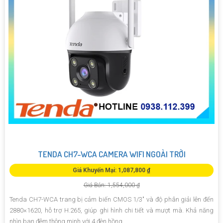
TENDA CH7-WCA CAMERA WIFI NGOÀI TRỜI
Giá Khuyến Mại: 1,087,800 ₫
Giá Bán: 1,554,000 ₫
Tenda CH7-WCA trang bị cảm biến CMOS 1/3" và độ phân giải lên đến
2880×1620, hỗ trợ H.265, giúp ghi hình chi tiết và mượt mà. Khả năng
nhìn ban đêm thông minh với 4 đèn hồng...