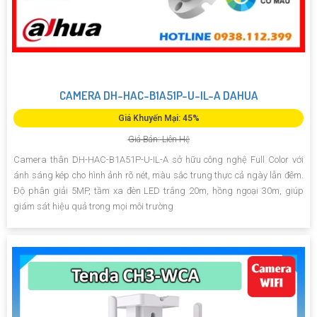
CAMERA DH-HAC-B1A51P-U-IL-A DAHUA
Giá Khuyến Mại: 45%
Giá Bán: Liên Hệ
Camera thân DH-HAC-B1A51P-U-IL-A sở hữu công nghệ Full Color với
ánh sáng kép cho hình ảnh rõ nét, màu sắc trung thực cả ngày lẫn đêm.
Độ phân giải 5MP, tầm xa đèn LED trắng 20m, hồng ngoại 30m, giúp
giám sát hiệu quả trong mọi môi trường