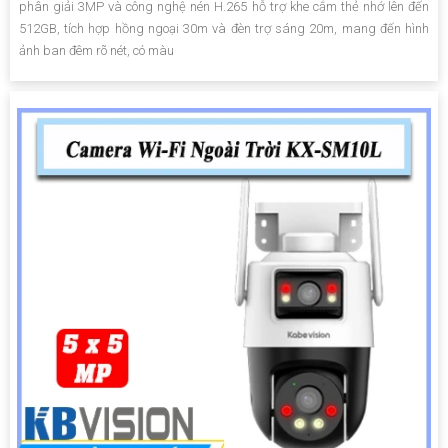
phân giải 3MP và công nghệ nén H.265 hỗ trợ khe cắm thẻ nhớ lên đến
512GB, tích hợp hồng ngoại 30m và đèn trợ sáng 20m, mang đến hình
ảnh ban đêm rõ nét, có màu