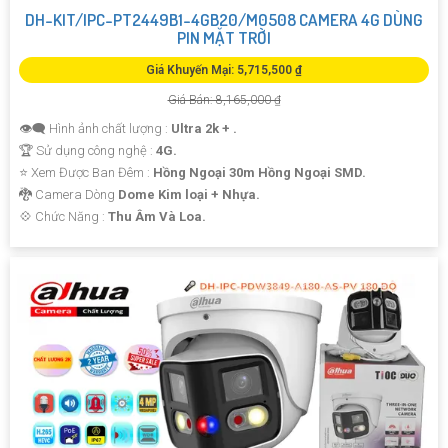
DH-KIT/IPC-PT2449B1-4GB20/M0508 CAMERA 4G DÙNG
PIN MẶT TRỜI
Giá Khuyến Mại: 5,715,500 ₫
Giá Bán: 8,165,000 ₫
👁️‍🗨 Hình ảnh chất lượng :
Ultra 2k + .
🏆 Sử dụng công nghệ :
4G.
⭐ Xem Được Ban Đêm :
Hồng Ngoại 30m Hồng Ngoại SMD.
🐉️ Camera Dòng
Dome Kim loại + Nhựa.
️💠 Chức Năng :
Thu Âm Và Loa.