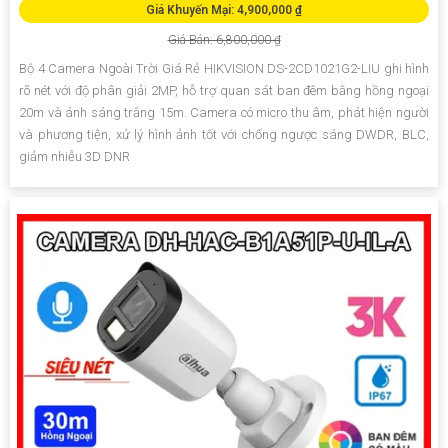
Giá Khuyến Mại: 4,900,000 ₫
Giá Bán: 6,800,000 ₫
Bộ 4 Camera Ngoài Trời Giá Rẻ HIKVISION DS-2CD1021G2-LIU ghi hình
rõ nét với độ phân giải 2MP, hỗ trợ quan sát ban đêm bằng hồng ngoại
20m và ánh sáng trắng 15m. Camera có micro thu âm, phát hiện người
và phương tiện, xử lý hình ảnh tốt với chống ngược sáng DWDR, BLC,
giảm nhiễu 3D DNR