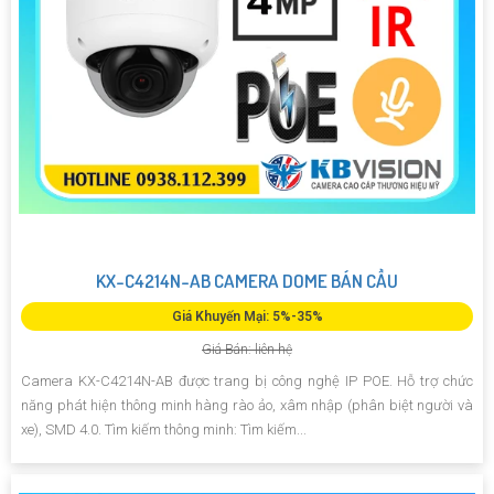
KX-C4214N-AB CAMERA DOME BÁN CẦU
Giá Khuyến Mại: 5%-35%
Giá Bán: liên hệ
Camera KX-C4214N-AB được trang bị công nghệ IP POE. Hỗ trợ chức
năng phát hiện thông minh hàng rào ảo, xâm nhập (phân biệt người và
xe), SMD 4.0. Tìm kiếm thông minh: Tìm kiếm...