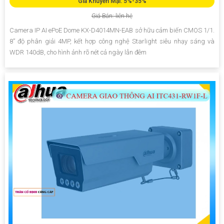
Giá Khuyến Mại: 5%-35%
Giá Bán: liên hệ
Camera IP AI ePoE Dome KX-D4014MN-EAB sở hữu cảm biến CMOS 1/1.
8” độ phân giải 4MP, kết hợp công nghệ Starlight siêu nhạy sáng và
WDR 140dB, cho hình ảnh rõ nét cả ngày lẫn đêm