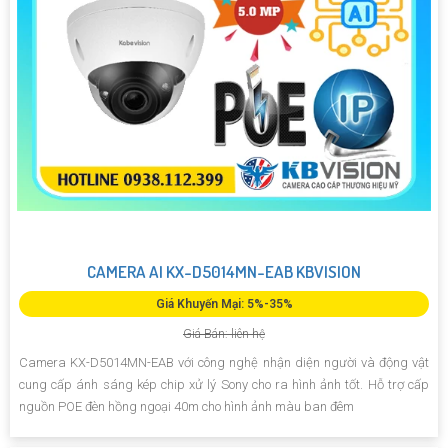
CAMERA AI KX-D5014MN-EAB KBVISION
Giá Khuyến Mại: 5%-35%
Giá Bán: liên hệ
Camera KX-D5014MN-EAB với công nghệ nhận diện người và động vật
cung cấp ánh sáng kép chip xử lý Sony cho ra hình ảnh tốt. Hỗ trợ cấp
nguồn POE đèn hồng ngoại 40m cho hình ảnh màu ban đêm