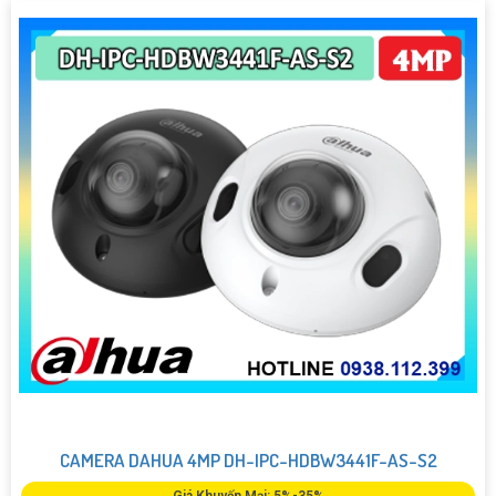
CAMERA DAHUA 4MP DH-IPC-HDBW3441F-AS-S2
Giá Khuyến Mại: 5%-35%