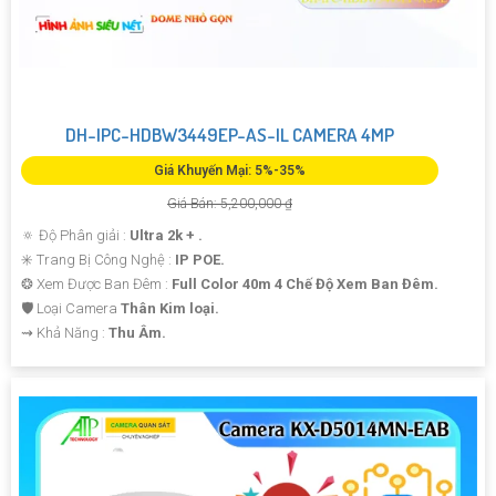
DH-IPC-HDBW3449EP-AS-IL CAMERA 4MP
Giá Khuyến Mại: 5%-35%
Giá Bán: 5,200,000 ₫
🔅 Độ Phân giải :
Ultra 2k + .
✳️ Trang Bị Công Nghệ :
IP POE.
❂ Xem Được Ban Đêm :
Full Color 40m 4 Chế Độ Xem Ban Đêm.
🛡 Loại Camera
Thân Kim loại.
️⇝ Khả Năng :
Thu Âm.