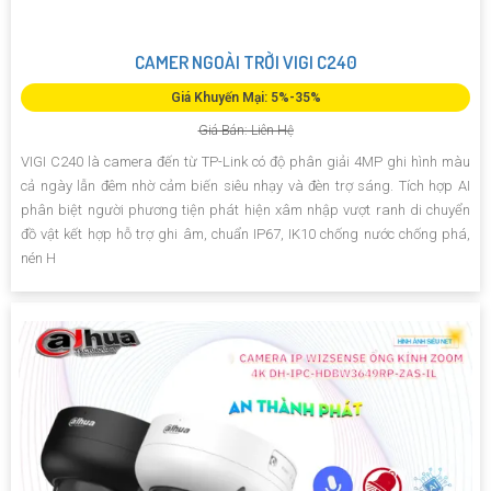
CAMER NGOÀI TRỜI VIGI C240
Giá Khuyến Mại: 5%-35%
Giá Bán: Liên Hệ
VIGI C240 là camera đến từ TP-Link có độ phân giải 4MP ghi hình màu
cả ngày lẫn đêm nhờ cảm biến siêu nhạy và đèn trợ sáng. Tích hợp AI
phân biệt người phương tiện phát hiện xâm nhập vượt ranh di chuyển
đồ vật kết hợp hỗ trợ ghi âm, chuẩn IP67, IK10 chống nước chống phá,
nén H