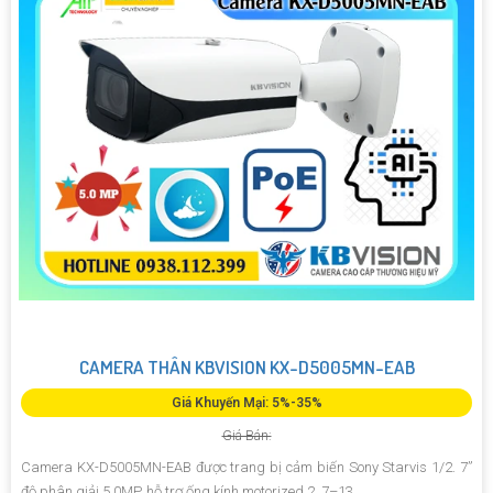
CAMERA THÂN KBVISION KX-D5005MN-EAB
Giá Khuyến Mại: 5%-35%
Giá Bán:
Camera KX-D5005MN-EAB được trang bị cảm biến Sony Starvis 1/2. 7”
độ phân giải 5.0MP, hỗ trợ ống kính motorized 2. 7–13