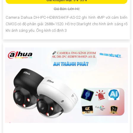
Giá Bán: Liên Hệ
Camera Dahua DH-IPC-HDBW3441F-AS-S2 ghi hình 4MP với cảm biến
CMOS có độ phân giải 2688×1520. Hỗ trợ Starlight cho hình ảnh sáng rõ
khi ánh sáng yếu. Ống kính cố định 3