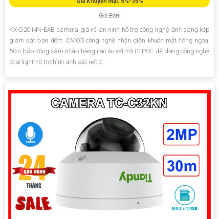
Giá Khuyến Mại: 5%-35%
Giá Bán:
KX-D2014N-EAB camera giá rẻ an ninh hỗ trợ công nghệ ánh sáng kép
giám sát ban đêm. CMOS công nghệ nhận diện khuôn mặt hồng ngoại
50m báo động xâm nhập hàng rào ảo kết nối IP POE dễ dàng công nghệ
Starlight hỗ trợ hình ảnh sắc nét 2