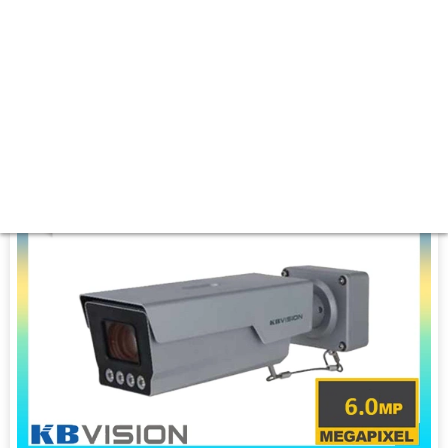
❂ Nhìn Ban Đêm :
Hồng Ngoại 10m Hồng Ngoại SMD.
🐉️ Camera Thiết Kế
Xoay 360.
️👮 Tích Hợp :
Xoay Zoom.