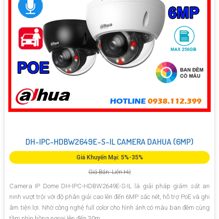
DH-IPC-HDBW2649E-S-IL CAMERA DAHUA (6MP)
Giá Khuyến Mại: 5%-35%
Giá Bán: Liên Hệ
Camera IP Dome DH-IPC-HDBW2649E-S-IL là giải pháp giám sát an
ninh vượt trội với độ phân giải cao lên đến 6MP sắc nét, hỗ trợ PoE và ghi
âm tiện lợi. Nhờ công nghệ full color cho hình ảnh có màu ban đêm cùng
tầm nhìn hồng ngoại lên đến 30m