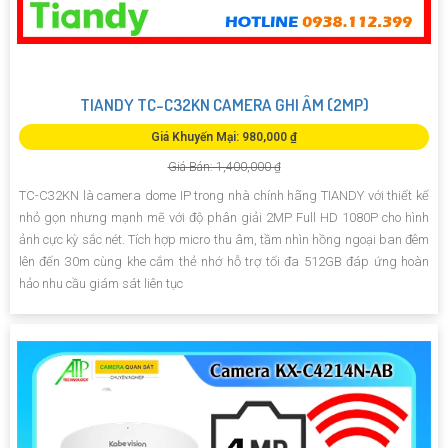
TIANDY TC-C32KN CAMERA GHI ÂM (2MP)
Giá Khuyến Mại: 980,000 ₫
Giá Bán: 1,400,000 ₫
TC-C32KN là camera dome IP trong nhà chính hãng TIANDY với thiết kế
nhỏ gọn nhưng mạnh mẽ với độ phân giải 2MP Full HD 1080P cho hình
ảnh cực kỳ sắc nét. Tích hợp micro thu âm, tầm nhìn hồng ngoại ban đêm
lên đến 30m cùng khe cắm thẻ nhớ hỗ trợ tối đa 512GB đáp ứng hoàn
hảo nhu cầu giám sát liên tục