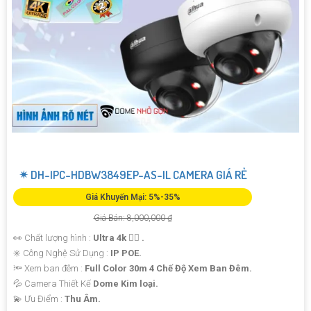
✴ DH-IPC-HDBW3849EP-AS-IL CAMERA GIÁ RẺ
Giá Khuyến Mại: 5%-35%
Giá Bán: 8,000,000 ₫
👀 Chất lượng hình :
Ultra 4k 👍🏾 .
✳️ Công Nghệ Sử Dụng :
IP POE.
🔦 Xem ban đêm :
Full Color 30m 4 Chế Độ Xem Ban Đêm.
💦 Camera Thiết Kế
Dome Kim loại.
️💫 Ưu Điểm :
Thu Âm.