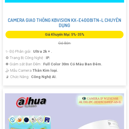
CAMERA GIAO THÔNG KBVISION KX-E4008ITN-L CHUYÊN
DỤNG
Giá Khuyến Mại: 5%-35%
Giá Bán:
✨ Độ Phân giải :
Ultra 2k + .
⚙ Trang Bị Công Nghệ :
IP.
❃ Giám sát Ban Đêm :
Full Color 30m Có Màu Ban Ðêm.
🤹 Mẫu Camera
Thân Kim loại.
️📡 Chức Năng :
Công Nghệ AI.