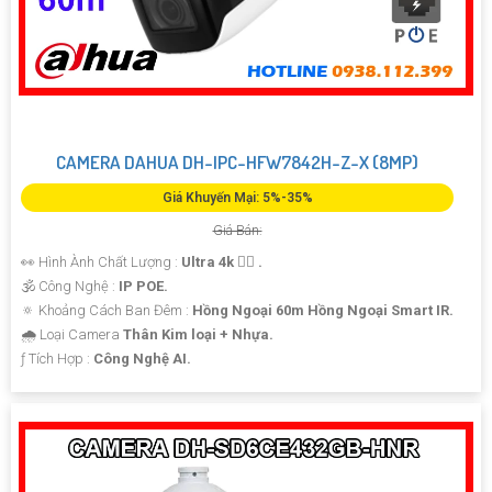
CAMERA DAHUA DH-IPC-HFW7842H-Z-X (8MP)
Giá Khuyến Mại: 5%-35%
Giá Bán:
👀 Hình Ành Chất Lượng :
Ultra 4k 👍🏾 .
🕉️ Công Nghệ :
IP POE.
🔅 Khoảng Cách Ban Đêm :
Hồng Ngoại 60m Hồng Ngoại Smart IR.
🌧️ Loại Camera
Thân Kim loại + Nhựa.
️ƒ Tích Hợp :
Công Nghệ AI.