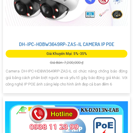
DH-IPC-HDBW3649RP-ZAS-IL CAMERA IP POE
Giá Khuyến Mại: 5%-35%
Giá Bán: 7,200,000 ₫
Camera DH-IPC-HDBW3649RP-ZAS-IL có chức năng chống báo động
giả bằng cách phân biệt người xe và yếu tố gây báo động giả khác. Với
công nghệ IP POE ánh sáng kép cho hình ảnh đẹp cả ban đêm 6