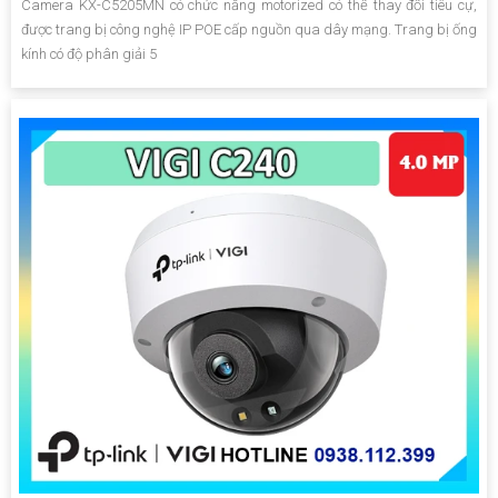
Camera KX-C5205MN có chức năng motorized có thể thay đổi tiêu cự,
được trang bị công nghệ IP POE cấp nguồn qua dây mạng. Trang bị ống
kính có độ phân giải 5