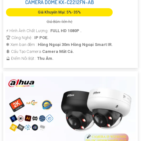
CAMERA DOME KX-C2212FN-AB
Giá Khuyến Mại: 5%-35%
Giá Bán: liên hệ
️⚡ Hình Ành Chất Lượng :
FULL HD 1080P .
🏆 Công Nghệ :
IP POE.
❃ Xem ban đêm :
Hồng Ngoại 30m Hồng Ngoại Smart IR.
🐜 Cấu Tạo Camera
Camera Mắt Cá.
️🔮 Điểm Nỗi Bật :
Thu Âm.