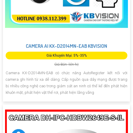
CAMERA AI KX-D2014MN-EAB KBVISION
Giá Khuyến Mại: 5%-35%
Giá Bán: liên hệ
Camera KX-D2014MN-EAB có chức năng AutoRegister kết nối với
camera ghi hình từ xa dễ dàng. Cấp nguồn qua dây mạng được trang
bị nhiều công nghệ cao trong giám sát an ninh có thể kể đến phát hiện
khuôn mặt, phát hiện vật thể rơi, phát hiện lãng vãng