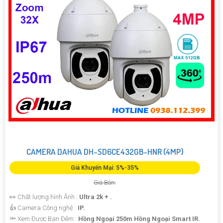
CAMERA DAHUA DH-SD6CE432GB-HNR (4MP)
Giá Khuyến Mại: 5%-35%
Giá Bán:
👀 Chất lượng hình Ảnh :
Ultra 2k + .
👍 Camera Công nghệ :
IP.
🔦 Xem Được Ban Đêm :
Hồng Ngoại 250m Hồng Ngoại Smart IR.