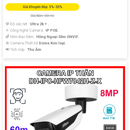
Giá Khuyến Mại: 5%-35%
Giá Bán: liên hệ
💯 Độ sắc nét :
Ultra 2k + .
⚛️ Công Nghệ Camera :
IP POE.
🌈 Nhìn Ban Đêm :
Hồng Ngoại 30m ONVIF.
💢 Camera Thiết Kế
Dome Kim loại.
️📢 Tích Hợp :
Thu Âm.