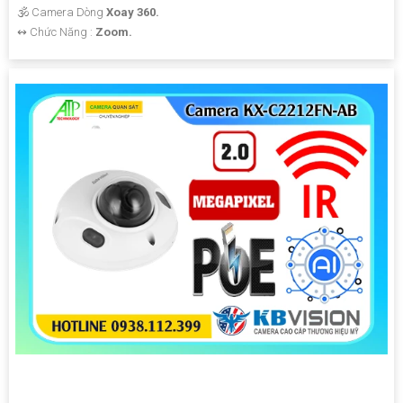
🕉️ Camera Dòng
Xoay 360.
️↭ Chức Năng :
Zoom.