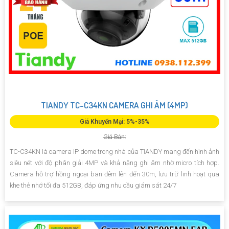
TIANDY TC-C34KN CAMERA GHI ÂM (4MP)
Giá Khuyến Mại: 5%-35%
Giá Bán:
TC-C34KN là camera IP dome trong nhà của TIANDY mang đến hình ảnh
siêu nét với độ phân giải 4MP và khả năng ghi âm nhờ micro tích hợp.
Camera hỗ trợ hồng ngoại ban đêm lên đến 30m, lưu trữ linh hoạt qua
khe thẻ nhớ tối đa 512GB, đáp ứng nhu cầu giám sát 24/7