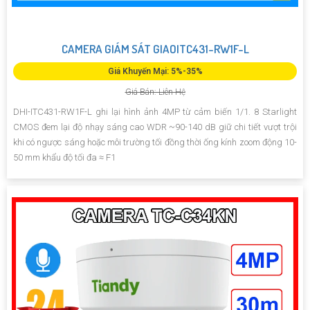
CAMERA GIÁM SÁT GIAOITC431-RW1F-L
Giá Khuyến Mại: 5%-35%
Giá Bán: Liên Hệ
DHI-ITC431-RW1F-L ghi lại hình ảnh 4MP từ cảm biến 1/1. 8 Starlight
CMOS đem lại độ nhạy sáng cao WDR ~90-140 dB giữ chi tiết vượt trội
khi có ngược sáng hoặc môi trường tối đồng thời ống kính zoom động 10-
50 mm khẩu độ tối đa ≈ F1