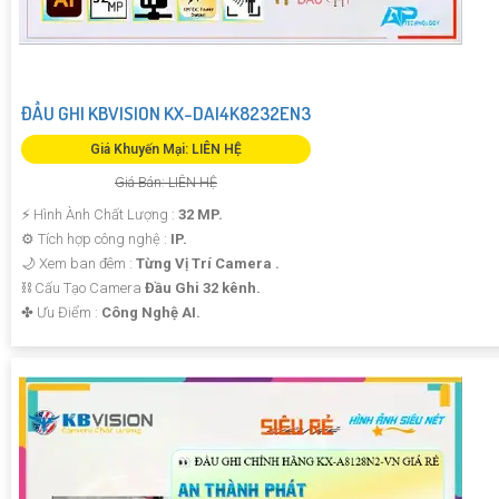
ĐẦU GHI KBVISION KX-DAI4K8232EN3
Giá Khuyến Mại: LIÊN HỆ
Giá Bán: LIÊN HỆ
️⚡ Hình Ành Chất Lượng :
32 MP.
⚙ Tích hợp công nghệ :
IP.
🌙 Xem ban đêm :
Từng Vị Trí Camera .
⛓ Cấu Tạo Camera
Đầu Ghi 32 kênh.
️✤ Ưu Điểm :
Công Nghệ AI.