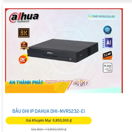
ĐẦU GHI IP DAHUA DHI-NVR5232-EI
Giá Khuyến Mại: 9,850,000 ₫
Giá Bán: 13,860,000 ₫