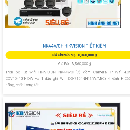
NK44W0H HIKVISION TIẾT KIỆM
Giá Khuyến Mại: 8,360,000 ₫
Giá Bán: 8,560,000 ₫
Trọn bộ Kit Wifi HIKVISION NK44W0H(D) gồm Camera IP Wifi 4.
2CV1041G1-IDW và 1 đầu ghi Wifi DS-7104NI-K1/W/M(C) 4 kênh H.265
hãng, chất lượng tốt.