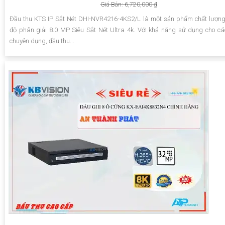
Giá Bán: 6,720,000 ₫
Đầu thu KTS IP Sắt Nét DHI-NVR4216-4KS2/L là một sản phẩm chất lượng
độ phân giải 8.0 MP Siêu Sắt Nét Ultra 4k. Với khả năng sử dụng cho c
chuyên dụng, đầu thu...