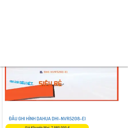
️🔮 Khả Năng :
Thu Âm.
ĐẦU GHI HÌNH DAHUA DHI-NVR5208-EI
Giá Khuyến Mại: 7,980,000 ₫