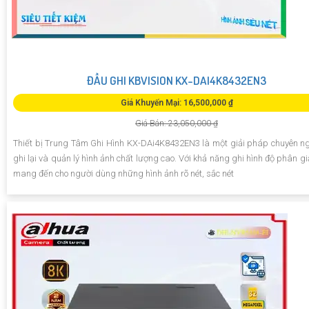
ĐẦU GHI KBVISION KX-DAI4K8432EN3
Giá Khuyến Mại: 16,500,000 ₫
Giá Bán: 23,050,000 ₫
Thiết bị Trung Tâm Ghi Hình KX-DAi4K8432EN3 là một giải pháp chuyên n
ghi lại và quản lý hình ảnh chất lượng cao. Với khả năng ghi hình độ phân gi
mang đến cho người dùng những hình ảnh rõ nét, sắc nét