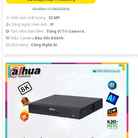
Giá Bán: 11,340,000 ₫
🔆 Hình ảnh chất lượng :
32 MP.
👍 Công Nghệ Hình Ảnh :
IP.
✪ Tầm Nhìn Ban Đêm :
Từng Vị Trí Camera .
🎼️ Mẫu Camera
Đầu Ghi 8 kênh.
️🆑 Khả Năng :
Công Nghệ AI.