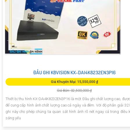
ĐẦU GHI KBVISION KX-DAI4K8232EN3P16
Giá Khuyến Mại: 15,550,000 ₫
Giá Bán: 32,500,000 ₫
Thiết bị thu hình KX-DAi4K8232EN3P16 là một Đầu ghi chất lượng cao, được 
để cung cấp hình ảnh chất lượng cao cả ngày và đêm. Với độ phân giải 32
ghi này cho phép chúng ta quan sát hình ảnh rõ nét ngay cả trong điều 
sáng yếu