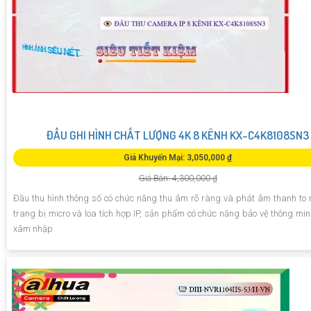
ĐẦU GHI HÌNH CHẤT LƯỢNG 4K 8 KÊNH KX-C4K8108SN3
Giá Khuyến Mại: 3,050,000 ₫
Giá Bán: 4,300,000 ₫
Đầu thu hình thông số có chức năng thu âm rõ ràng và phát âm thanh to 
trang bị micro và loa tích hợp IP, sản phẩm có chức năng bảo vệ thông mi
xâm nhập