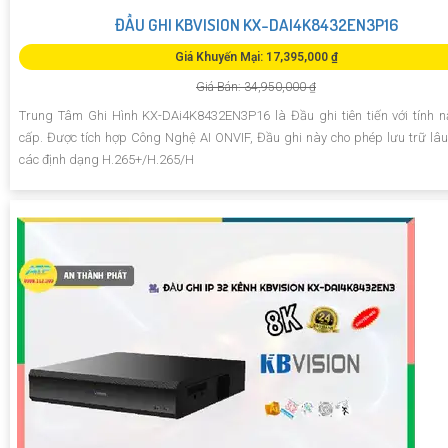
ĐẦU GHI KBVISION KX-DAI4K8432EN3P16
Giá Khuyến Mại: 17,395,000 ₫
Giá Bán: 34,950,000 ₫
Trung Tâm Ghi Hình KX-DAi4K8432EN3P16 là Đầu ghi tiên tiến với tính 
cấp. Được tích hợp Công Nghệ AI ONVIF, Đầu ghi này cho phép lưu trữ lâu
các định dạng H.265+/H.265/H