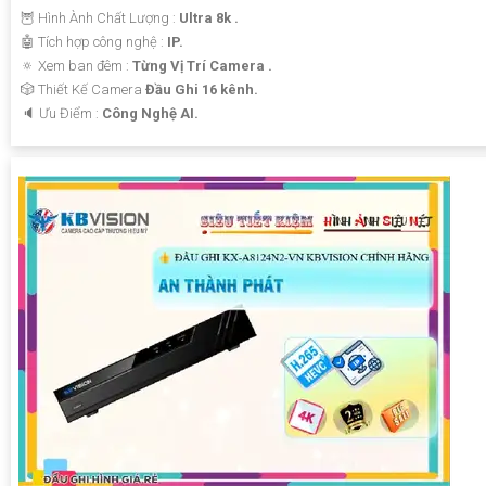
🦉 Hình Ành Chất Lượng :
Ultra 8k .
🤖️ Tích hợp công nghệ :
IP.
🔅 Xem ban đêm :
Từng Vị Trí Camera .
🎲 Thiết Kế Camera
Đầu Ghi 16 kênh.
️🔈 Ưu Điểm :
Công Nghệ AI.