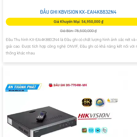
ĐẦU GHI KBVISION KX-EAI4K8832N4
Giá Khuyến Mại: 54,950,000 ₫
Giá Bán: 78,500,000 ₫
Đầu Thu hình KX-EAi4K8832N4 là Đầu ghi có chất lượng hình ảnh sắc nét và
giải cao. Được tích hợp công nghệ ONVIF, Đầu ghi có khả năng kết nối với 
thống khác nhau