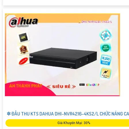
✲ ĐẦU THU KTS DAHUA DHI-NVR4216-4KS2/L CHỨC NĂNG CA
Giá Khuyến Mại: 30%