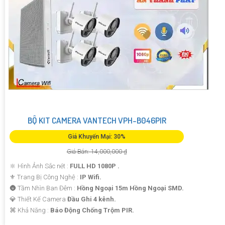
BỘ KIT CAMERA VANTECH VPH-B046PIR
Giá Khuyến Mại: 30%
Giá Bán: 14,000,000 ₫
🔆 Hình Ảnh Sắc nét :
FULL HD 1080P .
⚜️ Trang Bị Công Nghệ :
IP Wifi.
🌚 Tầm Nhìn Ban Đêm :
Hồng Ngoại 15m Hồng Ngoại SMD.
💎 Thiết Kế Camera
Đầu Ghi 4 kênh.
️⌘ Khả Năng :
Báo Động Chống Trộm PIR.