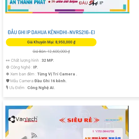
ĐẦU GHI IP DAHUA KÊNHDHI-NVR5216-EI
Giá Khuyến Mại: 8,950,000 ₫
Giá Bán: 12,600,000 ₫
👀 Chất lượng hình :
32 MP.
⚙ Công Nghệ :
IP.
❃ Xem ban đêm :
Từng Vị Trí Camera .
🛡 Mẫu Camera
Đầu Ghi 16 kênh.
️🎙 Ưu Điểm :
Công Nghệ AI.