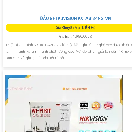
ĐẦU GHI KBVISION KX-A8124N2-VN
Giá Khuyến Mại: LIÊN H₫
Giá Bán: 1,950,000 ₫
Thiết Bị Ghi Hình KX-A8124N2-VN là một Đầu ghi công nghệ cao được thiết k
lại hình ảnh và âm thanh chất lượng cao. Với độ phân giải lên đến 4K, nó 
bạn xem và ghi lại các chi tiết rõ nét