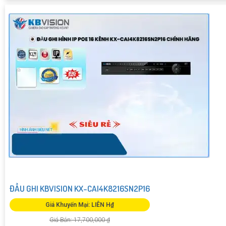
ĐẦU GHI KBVISION KX-CAI4K8216SN2P16
Giá Khuyến Mại: LIÊN H₫
Giá Bán: 17,700,000 ₫