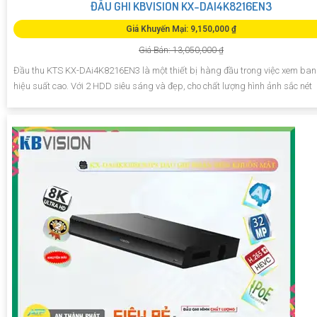
ĐẦU GHI KBVISION KX-DAI4K8216EN3
Giá Khuyến Mại: 9,150,000 ₫
Giá Bán: 13,050,000 ₫
Đầu thu KTS KX-DAi4K8216EN3 là một thiết bị hàng đầu trong việc xem ban
hiệu suất cao. Với 2 HDD siêu sáng và đẹp, cho chất lượng hình ảnh sắc nét