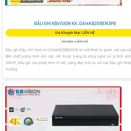
ĐẦU GHI KBVISION KX-DAI4K8208EN3P8
Giá Khuyến Mại: LIÊN HỆ
Giá Bán: LIÊN HỆ
Đầu ghi Đầu Ghi Hình KX-DAi4K8208EN3P8 là một thiết bị giám sát cao 
đến chất lượng hình ảnh sắc nét. Được trang bị công nghệ xử lý hình ảnh
ONVIF, Đầu ghi cho phép nhìn rõ nét, sáng đẹp hơn so với các Đầu ghi khác 
trường