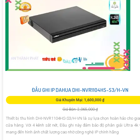
ĐẦU GHI IP DAHUA DHI-NVR1104HS-S3/H-VN
Giá Khuyến Mại: 1,600,000 ₫
Giá Bán: 2,065,000 ₫
Thiết bị thu hình DHI-NVR1104HS-S3/H-VN là sự lựa chọn hoàn hảo cho gia
cửa hàng. Với 4 kênh sắt nét, Đầu ghi này đảm bảo độ phân giải Ultra 4k 
mang đến hình ảnh chất lượng cao nhờ công nghệ IP chính hãng