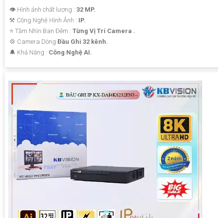
👁 Hình ảnh chất lượng :
32 MP.
⚒ Công Nghệ Hình Ảnh :
IP.
⭐ Tầm Nhìn Ban Đêm :
Từng Vị Trí Camera .
💢 Camera Dòng
Đầu Ghi 32 kênh.
️🔔 Khả Năng :
Công Nghệ AI.