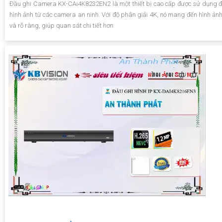
Đầu ghi Camera KX-CAi4K8232EN2 là một thiết bị cao cấp được sử dụng để
hình ảnh từ các camera an ninh. Với độ phân giải 4K, nó mang đến hình ảnh
và rõ ràng, giúp quan sát chi tiết hơn