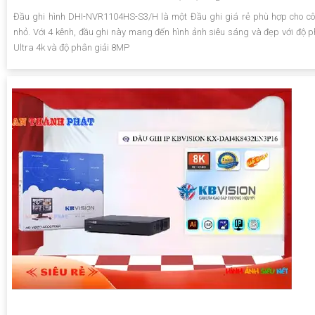
Đầu ghi hình DHI-NVR1104HS-S3/H là một Đầu ghi giá rẻ phù hợp cho cô
nhỏ. Với 4 kênh, đầu ghi này mang đến hình ảnh siêu sáng và đẹp với độ p
Ultra 4k và độ phân giải 8MP