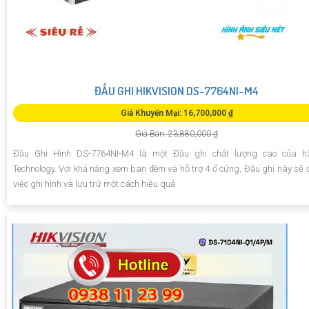
ĐẦU GHI HIKVISION DS-7764NI-M4
Giá Khuyến Mại: 16,700,000 ₫
Giá Bán: 23,880,000 ₫
Đầu Ghi Hình DS-7764NI-M4 là một Đầu ghi chất lượng cao của 
Technology. Với khả năng xem ban đêm và hỗ trợ 4 ổ cứng, Đầu ghi này sẽ
việc ghi hình và lưu trữ một cách hiệu quả