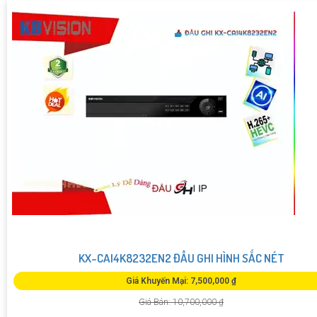
KX-CAI4K8232EN2 ĐẦU GHI HÌNH SẮC NÉT
Giá Khuyến Mại: 7,500,000 ₫
Giá Bán: 10,700,000 ₫