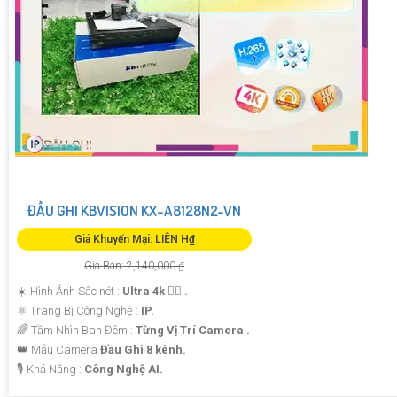
ĐẦU GHI KBVISION KX-A8128N2-VN
Giá Khuyến Mại: LIÊN H₫
Giá Bán: 2,140,000 ₫
☀️ Hình Ảnh Sắc nét :
Ultra 4k 👍🏾 .
⚛️ Trang Bị Công Nghệ :
IP.
🌈 Tầm Nhìn Ban Đêm :
Từng Vị Trí Camera .
👑 Mẫu Camera
Đầu Ghi 8 kênh.
️🎙 Khả Năng :
Công Nghệ AI.