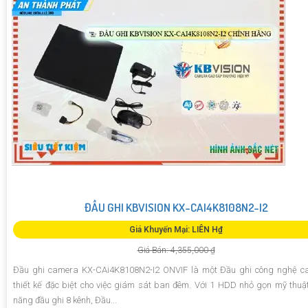
ĐẦU GHI KBVISION KX-CAI4K8108N2-I2
Giá Khuyến Mại: LIÊN H₫
Giá Bán: 4,355,000 ₫
Đầu ghi camera KX-CAi4K8108N2-I2 ONVIF là một Đầu ghi công nghệ ca
thiết kế đặc biệt cho việc giám sát ban đêm. Với 1 HDD nhỏ gọn mỹ thuậ
năng đầu ghi 8 kênh, Đầu...