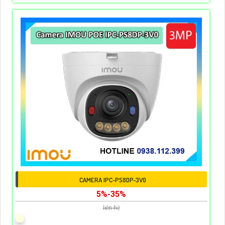
CAMERA IPC-PS8DP-3V0
5%-35%
liên hệ