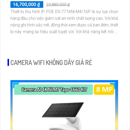
16,700,000 ₫
23,880,000 ₫
Thiết bị thu hình IP POE DS-7716NI-M4/16P là sự lựa chọn
hàng đầu cho việc giám sát an ninh chất lượng cao. Với khả
năng ghi hình sắc nét, đồng thời xem được cả ban đêm, thiết
bị này mang lại hiệu suất tuyệt vời. Với khả năng kết nối IP
POE qua RJ45, không bị giảm chất lượng hình ảnh, đồng
thời trang bị 4 ổ cứng HDD cho công suất lưu trữ lớn
CAMERA WIFI KHÔNG DÂY GIÁ RẺ