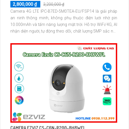
2,800,000 ₫
3,200,000 ₫
Camera 4G LTE IPC-B7ED-5M0TEA-EU/FSP14 là giải pháp
an ninh thông minh, không phụ thuộc điện lưới nhờ pin
10.000mAh và tấm năng lượng mặt trời. Hỗ trợ WiFi/4G, AI
nhận diện người, tự động theo dõi, chất lượng 5MP sắc nét,
lưu trữ đám mây hoặc thẻ nhớ 512GB. Thiết kế chống nước
IP66, phù hợp lắp đặt mọi môi trường
CAMERA EZVIZ CS-C6N-R200-8H8WFL