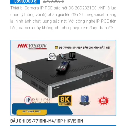
1,890,000 ₫
2,700,000 ₫
Thiết bị Camera IP POE sắc nét DS-2CD2321G0-I/NF là lựa
chọn lý tưởng với độ phân giải lên đến 2.0 megapixel, mang
lại hình ảnh chất lượng sắc nét. Với công nghệ IP POE tiên
tiến, camera này không chỉ cho phép xem được ban đêm
nhờ hồng ngoại 30m mà còn đảm bảo chất lượng hình ảnh
không bị giảm. Smart IR Camera thông minh giúp thu hình
ổn định, phù hợp cho căn hộ, nhà phố
ĐẦU GHI DS-7716NI-M4/16P HIKVISION