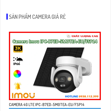
quan sát ban đêm màu với cảm biến Starlight, tầm nhìn lên
đến 15 m
SẢN PHẨM CAMERA GIÁ RẺ
CAMERA 4G LTE IPC-B7ED-5M0TEA-EU/FSP14