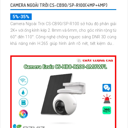
CAMERA NGOÀI TRỜI CS-CB90/SP-R100(4MP+4MP)
5%-35%
Camera Ngoài Trời CS-CB90/SP-R100 sở hữu độ phân giải
2K+ với ống kính kép 2. 8mm và 6mm, cho góc nhìn rộng từ
60° đến 110°. Công nghệ chống ngược sáng DNR 3D cùng
khả năng nén H.265 giúp hình ảnh rõ nét, tiết kiệm dung
lượng lưu trữ