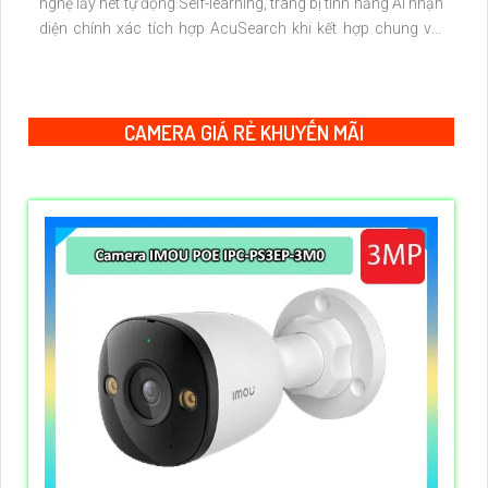
nghệ lấy nét tự động Self-learning, trang bị tính năng Ai nhận
diện chính xác tích hợp AcuSearch khi kết hợp chung với
đầu ghi hình, nhìn ban đêm bằng hồng ngoại 50m
CAMERA GIÁ RẺ KHUYẾN MÃI