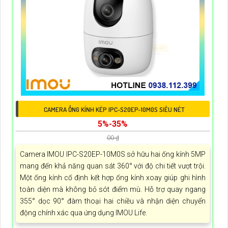
CAMERA ỐNG KÍNH KÉP IPC-S20EP-10M0S SIÊU NÉT
5%-35%
00 ₫
Camera IMOU IPC-S20EP-10M0S sở hữu hai ống kính 5MP
mang đến khả năng quan sát 360° với độ chi tiết vượt trội.
Một ống kính cố định kết hợp ống kính xoay giúp ghi hình
toàn diện mà không bỏ sót điểm mù. Hỗ trợ quay ngang
355° dọc 90° đàm thoại hai chiều và nhận diện chuyển
động chính xác qua ứng dụng IMOU Life.