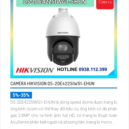
CAMERA HIKVISION DS-2DE4225IWG1-EHUN
5%-35%
DS-2DE4225IWG1-EHUN là dòng speed dome được trang bị
ống kính zoom có thể thay đổi tiêu cự, ống kính có độ phân
giải 2.0MP cho ra hình ảnh full HD, có trang bị thuật toán
AcuSense phân biệt người và phương tiện, trang bị micro và
loa giúp đàm thoại 2 chiều, nhìn ban đêm bằng hồng ngoại