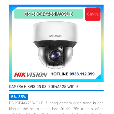
100m
CAMERA HIKVISION DS-2DE4A425IWG1-E
5%-35%
DS-2DE4A425IWG1-E là dòng camera được trang bị ống
kính có thể zoom quang học lên đến 25x, trang bị công