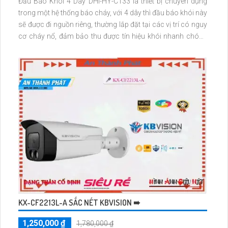
Đầu Báo Khói 4 Dây DHI-HY-C133 là thiết bị chuyên dụng
trong một hệ thống báo cháy, với 4 dây thì đầu báo khói này
sẽ được đi nguồn riêng, thường lắp đặt tại các vị trí có nguy
cơ cháy nổ, đảm bảo thu được tín hiệu khói nhanh chóng
và hiệu quả.
KX-CF2213L-A SẮC NÉT KBVISION ➠
1,250,000 ₫
1,780,000 ₫