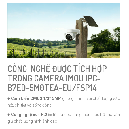
CÔNG NGHỆ ĐƯỢC TÍCH HỢP
TRONG CAMERA IMOU IPC-
B7ED-5M0TEA-EU/FSP14
+ Cảm biến CMOS 1/3” 5MP
giúp ghi hình với chất lượng sắc
nét, chi tiết và sống động.
+ Công nghệ nén H.265
tối ưu hóa dung lượng lưu trữ mà vẫn
giữ chất lượng hình ảnh cao.