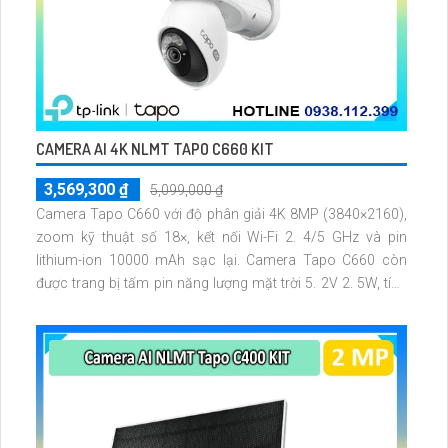
CAMERA AI 4K NLMT TAPO C660 KIT
3,569,300 ₫
5,099,000 ₫
Camera Tapo C660 với độ phân giải 4K 8MP (3840×2160),
zoom kỹ thuật số 18×, kết nối Wi-Fi 2. 4/5 GHz và pin
lithium-ion 10000 mAh sạc lại. Camera Tapo C660 còn
được trang bị tấm pin năng lượng mặt trời 5. 2V 2. 5W, tích
hợp AI phát hiện người, thú cưng, phương tiện, lưu trữ thẻ
microSD tối đa 512 GB