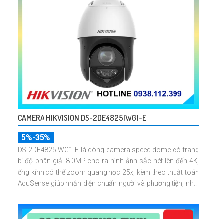
CAMERA HIKVISION DS-2DE4825IWG1-E
5%-35%
DS-2DE4825IWG1-E là dòng camera speed dome có trang
bị độ phân giải 8.0MP cho ra hình ảnh sắc nét lên đến 4K,
ống kính có thể zoom quang học 25x, kèm theo thuật toán
AcuSense giúp nhận diện chuẩn người và phương tiện, nhìn
ban đêm hồng ngoại tầm xa lên đến 100m