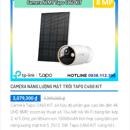
CAMERA NĂNG LƯỢNG MẶT TRỜI TAPO C460 KIT
3,079,300 ₫
4,399,000 ₫
Camera Tapo C460 KIT sở hữu độ phân giải cao lên đến 4K
UHD 8MP, zoom kỹ thuật số 16×, kết nối Wi-Fi băng tần kép
2. 4/5 GHz, pin lithium-ion 10000mAh tích hợp cùng tấm pin
năng lượng mặt trời 5. 2V/2. 5W. Tapo C460 KIT cũng hỗ trợ