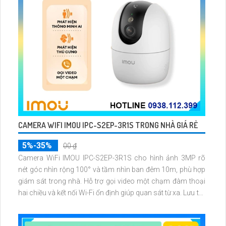
CAMERA WIFI IMOU IPC-S2EP-3R1S TRONG NHÀ GIÁ RẺ
5%-35%
00 ₫
Camera WiFi IMOU IPC-S2EP-3R1S cho hình ảnh 3MP rõ
nét góc nhìn rộng 100° và tầm nhìn ban đêm 10m, phù hợp
giám sát trong nhà. Hỗ trợ gọi video một chạm đàm thoại
hai chiều và kết nối Wi-Fi ổn định giúp quan sát từ xa. Lưu trữ
linh hoạt qua thẻ microSD tối đa 256GB hoặc lưu đám mây
dễ lắp đặt cho gia đình và văn phòng nhỏ.