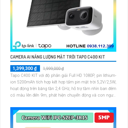
CAMERA AI NĂNG LƯỢNG MẶT TRỜI TAPO C400 KIT
1,399,300 ₫
1,999,000 ₫
Tapo C400 KIT với độ phân giải Full HD 1080P, pin lithium-
ion 5200mAh tích hợp kết hợp tấm pin mặt trời 5,2V/2,5W,
hoạt động trên băng tần 2,4 GHz, hỗ trợ tầm nhìn ban đêm
có màu lên đến 9m, phát hiện chuyển động và con người
bằng AI, đồng thời lưu trữ dữ liệu qua thẻ microSD lên đến
512GB