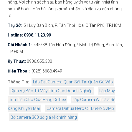
hãng. Với chính sách sau bán hàng uy tín và tư vấn nhiệt tình
bạn sẽ hoàn toàn hài lòng với sản phẩm và dịch vụ của chúng
tôi.
Trụ Sở:
51 Lũy Bán Bích, P. Tân Thới Hòa, Q.Tân Phú, TP.HCM
Hotline: 0938.11.23.99
Chi Nhánh 1:
445/38 Tân Hòa Đông,P Bình Trị Đông, Bình Tân,
TP HCM
Kỹ Thuật:
0906.855.330
Điện Thoại:
(028) 6688.4949
Thông Tin:
Lắp Đặt Camera Quan Sát Tại Quận Gò Vấp
Dịch Vụ Bảo Trì Máy Tính Cho Doanh Nghiệp
Lắp Máy
Tính Tiền Cho Cửa Hàng Coffee
Lắp Camera Wifi Giá Rẻ
Đang Khuyến Mãi
Camera Dahua Hero C1 Dh-H2c 2Mp
Bộ camera 360 độ giá rẻ chính hãng