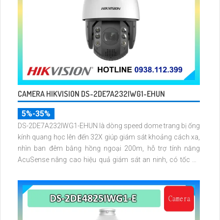
CAMERA HIKVISION DS-2DE7A232IWG1-EHUN
5%-35%
DS-2DE7A232IWG1-EHUN là dòng speed dome trang bị ống
kính quang học lên đến 32X giúp giám sát khoảng cách xa,
nhìn ban đêm bằng hồng ngoại 200m, hỗ trợ tính năng
AcuSense nâng cao hiệu quả giám sát an ninh, có tốc độ
lấy nét cao nhờ công nghệ Self-learning