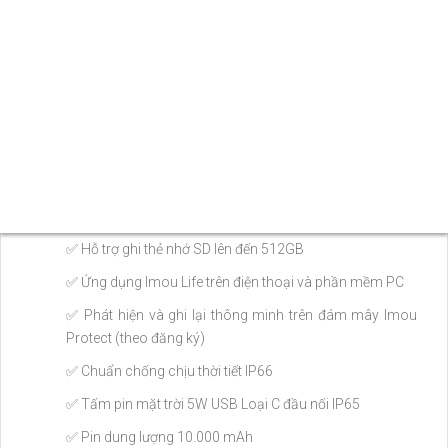
✅ Kết nối WiFi 2,4 GHz
✅ Chuyển động theo chiều dọc và chiều ngang điều
khiển từ xa
✅ Tự động theo dõi thông minh
✅ Phát hiện con người thông minh bằng AI
✅ Âm thanh hai chiều
✅ Tính năng Nàng tiên cá
✅ Hỗ trợ ghi thẻ nhớ SD lên đến 512GB
✅ Ứng dụng Imou Life trên điện thoại và phần mềm PC
✅ Phát hiện và ghi lại thông minh trên đám mây Imou
Protect (theo đăng ký)
✅ Chuẩn chống chịu thời tiết IP66
✅ Tấm pin mặt trời 5W USB Loại C đầu nối IP65
✅ Pin dung lượng 10.000 mAh