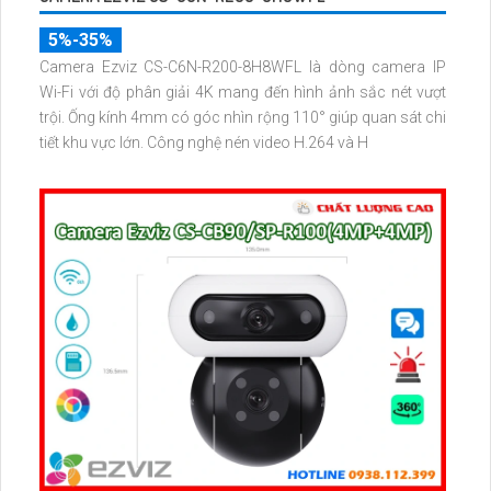
5%-35%
Camera Ezviz CS-C6N-R200-8H8WFL là dòng camera IP
Wi-Fi với độ phân giải 4K mang đến hình ảnh sắc nét vượt
trội. Ống kính 4mm có góc nhìn rộng 110° giúp quan sát chi
tiết khu vực lớn. Công nghệ nén video H.264 và H