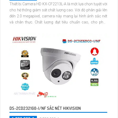
Thiết bị Camera HD KX-CF2213L-A là một lựa chọn tuyệt vời
cho hệ thống giám sát chất lượng cao. Với độ phân giải lên
đến 2.0 megapixel, camera này mang lại hình ảnh sắc nét
và chân thực. Chất lượng đạt tiêu chuẩn cao, cho phép
quan sát ban đêm trong màu sắc đầy đủ ở khoảng cách
lên tới 50m, giống như ban ngày
DS-2CD2321G0-I/NF SẮC NÉT HIKVISION