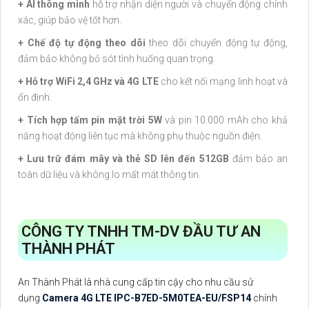
+ AI thông minh
hỗ trợ nhận diện người và chuyển động chính
xác, giúp bảo vệ tốt hơn.
+ Chế độ tự động theo dõi
theo dõi chuyển động tự động,
đảm bảo không bỏ sót tình huống quan trọng.
+ Hỗ trợ WiFi 2,4 GHz và 4G LTE
cho kết nối mạng linh hoạt và
ổn định.
+ Tích hợp tấm pin mặt trời 5W
và pin 10.000 mAh cho khả
năng hoạt động liên tục mà không phụ thuộc nguồn điện.
+ Lưu trữ đám mây và thẻ SD lên đến 512GB
đảm bảo an
toàn dữ liệu và không lo mất mát thông tin.
CÔNG TY TNHH TM-DV ĐẦU TƯ AN
THÀNH PHÁT
An Thành Phát là nhà cung cấp tin cậy cho nhu cầu sử
dụng
Camera 4G LTE IPC-B7ED-5M0TEA-EU/FSP14
chính