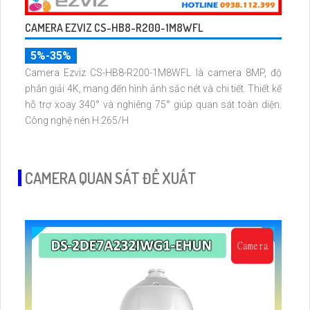
CAMERA EZVIZ CS-HB8-R200-1M8WFL
5%-35%
Camera Ezviz CS-HB8-R200-1M8WFL là camera 8MP, độ
phân giải 4K, mang đến hình ảnh sắc nét và chi tiết. Thiết kế
hỗ trợ xoay 340° và nghiêng 75° giúp quan sát toàn diện.
Công nghệ nén H.265/H
CAMERA QUAN SÁT ĐỀ XUẤT