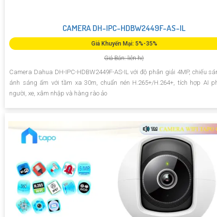
CAMERA DH-IPC-HDBW2449F-AS-IL
Giá Khuyến Mại: 5%-35%
Giá Bán: liên hệ
Camera Dahua DH-IPC-HDBW2449F-AS-IL với độ phân giải 4MP, chiếu sá
ánh sáng ấm với tầm xa 30m, chuẩn nén H.265+/H.264+, tích hợp AI p
người, xe, xâm nhập và hàng rào ảo