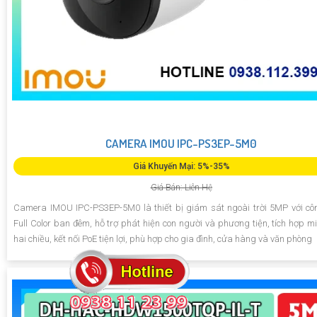
CAMERA IMOU IPC-PS3EP-5M0
Giá Khuyến Mại: 5%-35%
Giá Bán: Liên Hệ
Camera IMOU IPC-PS3EP-5M0 là thiết bị giám sát ngoài trời 5MP với c
Full Color ban đêm, hỗ trợ phát hiện con người và phương tiện, tích hợp mi
hai chiều, kết nối PoE tiện lợi, phù hợp cho gia đình, cửa hàng và văn phòng