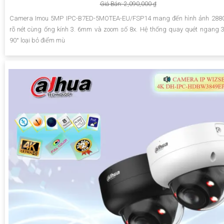
Giá Bán: 2,090,000 ₫
Camera Imou 5MP IPC-B7ED-5MOTEA-EU/FSP14 mang đến hình ảnh 2880
rõ nét cùng ống kính 3. 6mm và zoom số 8x. Hệ thống quay quét ngang 
90° loại bỏ điểm mù