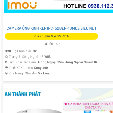
CAMERA ỐNG KÍNH KÉP IPC-S20EP-10M0S SIÊU NÉT
Giá Khuyến Mại: 5%-35%
Giá Bán: 00 ₫
👁️‍🗨 Độ Phân giải :
3k .
🤖️ Trang Bị Công Nghệ :
IP Wifi.
✪ Tầm Nhìn Ban Đêm :
Hồng Ngoại 15m Hồng Ngoại Smart IR.
🐉️ Thiết Kế Camera
Xoay 360.
️💎 Khả Năng :
Thu Âm Và Loa.