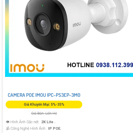
CAMERA POE IMOU IPC-PS3EP-3M0
Giá Khuyến Mại: 5%-35%
Giá Bán: Liên Hệ
👁 Hình Ảnh Sắc nét :
2K Lite .
🕉️ Công Nghệ Hình Ảnh :
IP POE.