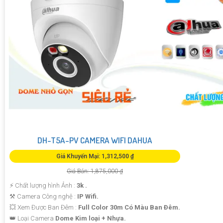
DH-T5A-PV CAMERA WIFI DAHUA
Giá Khuyến Mại: 1,312,500 ₫
Giá Bán: 1,875,000 ₫
️⚡ Chất lượng hình Ảnh :
3k .
⚒ Camera Công nghệ :
IP Wifi.
💥 Xem Được Ban Đêm :
Full Color 30m Có Màu Ban Ðêm.
👑 Loại Camera
Dome Kim loại + Nhựa.