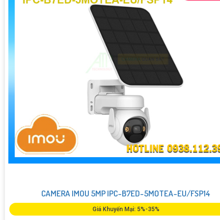
CAMERA IMOU 5MP IPC-B7ED-5MOTEA-EU/FSP14
Giá Khuyến Mại: 5%-35%