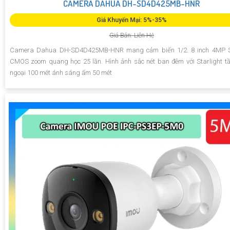
CAMERA DAHUA DH-SD4D425MB-HNR
Giá Khuyến Mại: 5%-35%
Giá Bán: Liên Hệ
Camera Dahua DH-SD4D425MB-HNR mang cảm biến 1/2. 8 inch 4MP 
CMOS zoom quang học 25 lần. Hình ảnh sắc nét ban đêm với Starlight 
ngoại 100 mét ánh sáng ấm 50 mét