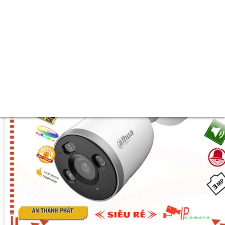
❂ Hình ảnh ban đêm :
Hồng Ngoại 30m Hồng Ngoại SMD.
↕️ Mẫu Camera
IP67 xoay 360.
️💎 Điểm Nỗi Bật :
Thu Âm Và Loa.