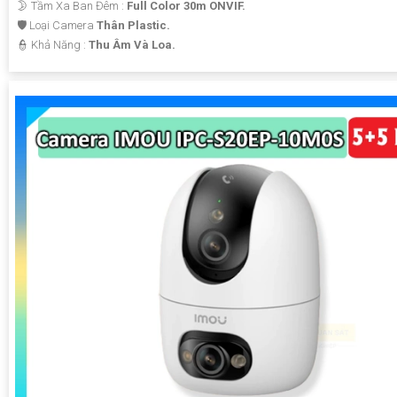
🌛 Tầm Xa Ban Đêm :
Full Color 30m ONVIF.
🛡 Loại Camera
Thân Plastic.
️👮 Khả Năng :
Thu Âm Và Loa.