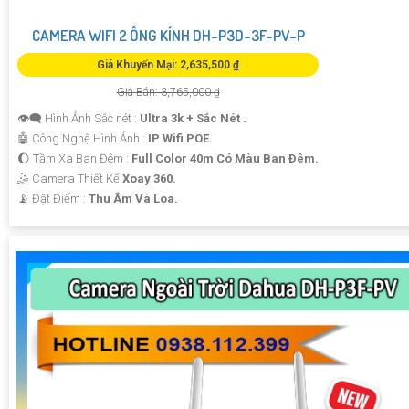
CAMERA WIFI 2 ỐNG KÍNH DH-P3D-3F-PV-P
Giá Khuyến Mại: 2,635,500 ₫
Giá Bán: 3,765,000 ₫
👁️‍🗨 Hình Ảnh Sắc nét :
Ultra 3k + Sắc Nét .
🤖️ Công Nghệ Hình Ảnh :
IP Wifi POE.
🌔 Tầm Xa Ban Đêm :
Full Color 40m Có Màu Ban Ðêm.
🤹 Camera Thiết Kế
Xoay 360.
️📡 Đặt Điểm :
Thu Âm Và Loa.