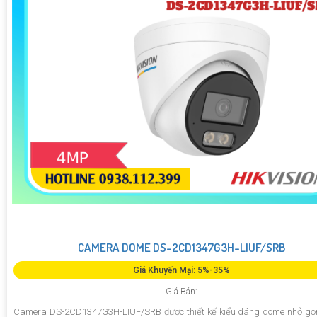
CAMERA DOME DS-2CD1347G3H-LIUF/SRB
Giá Khuyến Mại: 5%-35%
Giá Bán:
Camera DS-2CD1347G3H-LIUF/SRB được thiết kế kiểu dáng dome nhỏ gọn