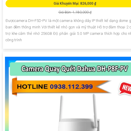
Giá Khuyến Mại: 826,000 ₫
Giá Bán: 1,180,000 ₫
Đượccamera DH-F5D-PV là một camera không dây IP thiết kế dạng dome 
ban đêm thông minh Với thiết kế nhỏ gọn và mỹ thuật Hỗ trợ đàm thoại 2 
trợ khe cắm thẻ nhớ 256GB Độ phân giải 5.0 MP camera thích hợp cho nh
công trình