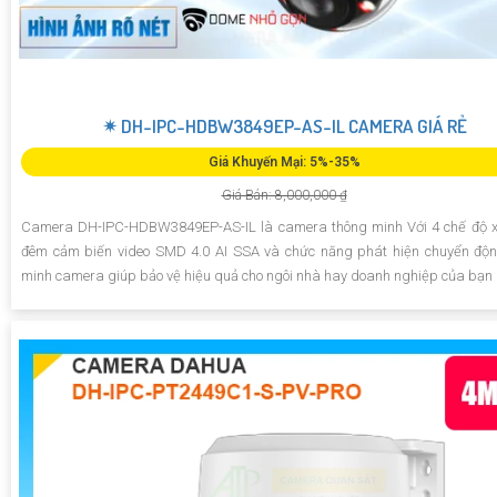
✴ DH-IPC-HDBW3849EP-AS-IL CAMERA GIÁ RẺ
Giá Khuyến Mại: 5%-35%
Giá Bán: 8,000,000 ₫
Camera DH-IPC-HDBW3849EP-AS-IL là camera thông minh Với 4 chế độ 
đêm cảm biến video SMD 4.0 AI SSA và chức năng phát hiện chuyển độ
minh camera giúp bảo vệ hiệu quả cho ngôi nhà hay doanh nghiệp của bạn