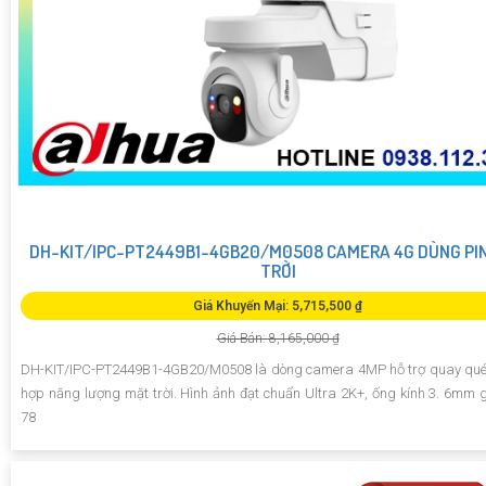
DH-KIT/IPC-PT2449B1-4GB20/M0508 CAMERA 4G DÙNG PI
TRỜI
Giá Khuyến Mại: 5,715,500 ₫
Giá Bán: 8,165,000 ₫
DH-KIT/IPC-PT2449B1-4GB20/M0508 là dòng camera 4MP hỗ trợ quay qué
hợp năng lượng mặt trời. Hình ảnh đạt chuẩn Ultra 2K+, ống kính 3. 6mm 
78