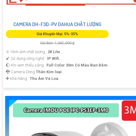
CAMERA DH-F3D-PV DAHUA CHẤT LƯỢNG
Giá Khuyến Mại: 5%-35%
Giá Bán: 1,042,000 ₫
🔆 Hình ảnh chất lượng :
2K Lite .
🌠 Sử dụng công nghệ :
IP Wifi.
🌔 Khi xem thiếu sáng :
Full Color 30m Có Màu Ban Ðêm.
🐉️ Camera Dòng
Thân Kim loại.
️✤ Khả Năng :
Thu Âm Và Loa.