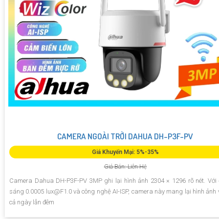
CAMERA NGOÀI TRỜI DAHUA DH-P3F-PV
Giá Khuyến Mại: 5%-35%
Giá Bán: Liên Hệ
Camera Dahua DH-P3F-PV 3MP ghi lại hình ảnh 2304 × 1296 rõ nét. Với
sáng 0.0005 lux@F1.0 và công nghệ AI-ISP, camera này mang lại hình ảnh v
cả ngày lẫn đêm