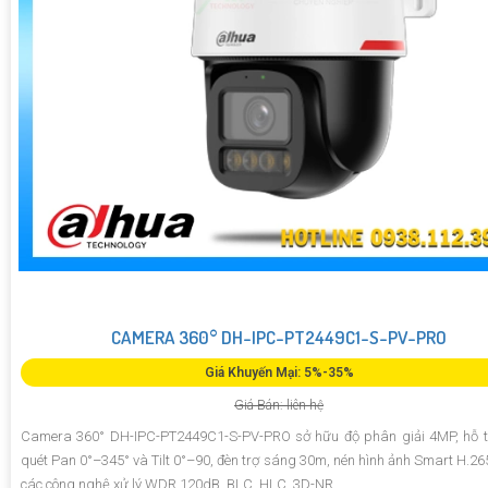
CAMERA 360° DH-IPC-PT2449C1-S-PV-PRO
Giá Khuyến Mại: 5%-35%
Giá Bán: liên hệ
Camera 360° DH-IPC-PT2449C1-S-PV-PRO sở hữu độ phân giải 4MP, hỗ t
quét Pan 0°–345° và Tilt 0°–90, đèn trợ sáng 30m, nén hình ảnh Smart H.26
các công nghệ xử lý WDR 120dB, BLC, HLC, 3D-NR