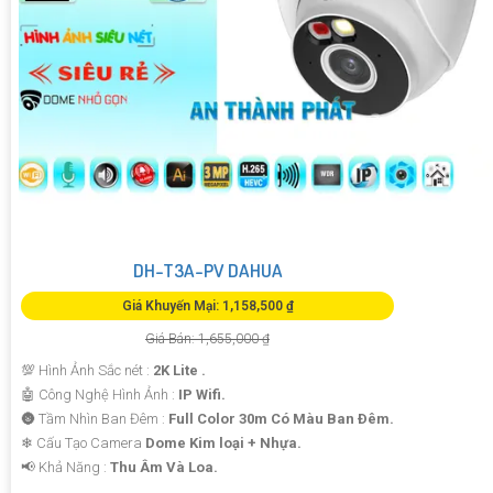
DH-T3A-PV DAHUA
Giá Khuyến Mại: 1,158,500 ₫
Giá Bán: 1,655,000 ₫
💯 Hình Ảnh Sắc nét :
2K Lite .
🤖️ Công Nghệ Hình Ảnh :
IP Wifi.
🌚 Tầm Nhìn Ban Đêm :
Full Color 30m Có Màu Ban Ðêm.
❄ Cấu Tạo Camera
Dome Kim loại + Nhựa.
️📢 Khả Năng :
Thu Âm Và Loa.