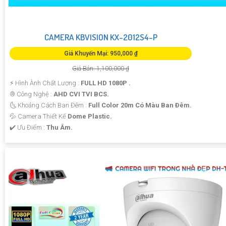
CAMERA KBVISION KX-2012S4-P
Giá Khuyến Mại: 950,000 ₫
Giá Bán: 1,100,000 ₫
️⚡ Hình Ành Chất Lượng :
FULL HD 1080P .
®️ Công Nghệ :
AHD CVI TVI BCS.
🌜 Khoảng Cách Ban Đêm :
Full Color 20m Có Màu Ban Ðêm.
💦 Camera Thiết Kế
Dome Plastic.
️✔️ Ưu Điểm :
Thu Âm.