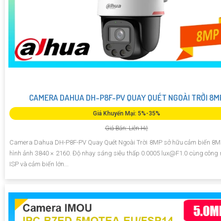
CAMERA DAHUA DH-P8F-PV QUAY QUÉT NGOÀI TRỜI 8M
Giá Khuyến Mại: 5%-35%
Giá Bán: Liên Hệ
Camera Dahua DH-P8F-PV Quay Quét Ngoài Trời 8MP sở hữu cảm biến 8MP,
hình ảnh 3840 × 2160. Độ nhạy sáng siêu thấp 0.0005 lux@F1.0 cùng công 
ISP và cảm biến lớn...