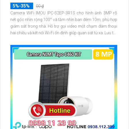
5%-35%
00 ₫
Camera WiFi IMOU IPC-S2EP-3R1S cho hình ảnh 3MP rõ
nét góc nhìn rộng 100° và tầm nhìn ban đêm 10m, phù hợp
giám sát trong nhà. Hỗ trợ gọi video một chạm đàm thoại
hai chiều và kết nối Wi-Fi ổn định giúp quan sát từ xa. Lưu trữ
linh hoạt qua thẻ microSD tối đa 256GB hoặc lưu đám mây
dễ lắp đặt cho gia đình và văn phòng nhỏ.