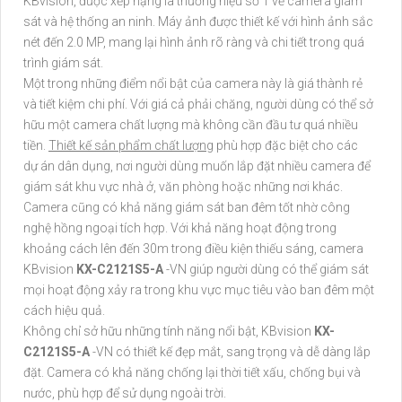
KBvision, được xếp hạng là thương hiệu số 1 về camera giám
sát và hệ thống an ninh. Máy ảnh được thiết kế với hình ảnh sắc
nét đến 2.0 MP, mang lại hình ảnh rõ ràng và chi tiết trong quá
trình giám sát.
Một trong những điểm nổi bật của camera này là giá thành rẻ
và tiết kiệm chi phí. Với giá cả phải chăng, người dùng có thể sở
hữu một camera chất lượng mà không cần đầu tư quá nhiều
tiền.
Thiết kế sản phẩm chất lượng
phù hợp đặc biệt cho các
dự án dân dụng, nơi người dùng muốn lắp đặt nhiều camera để
giám sát khu vực nhà ở, văn phòng hoặc những nơi khác.
Camera cũng có khả năng giám sát ban đêm tốt nhờ công
nghệ hồng ngoại tích hợp. Với khả năng hoạt động trong
khoảng cách lên đến 30m trong điều kiện thiếu sáng, camera
KBvision
KX-C2121S5-A
-VN giúp người dùng có thể giám sát
mọi hoạt động xảy ra trong khu vực mục tiêu vào ban đêm một
cách hiệu quả.
Không chỉ sở hữu những tính năng nổi bật, KBvision
KX-
C2121S5-A
-VN có thiết kế đẹp mắt, sang trọng và dễ dàng lắp
đặt. Camera có khả năng chống lại thời tiết xấu, chống bụi và
nước, phù hợp để sử dụng ngoài trời.