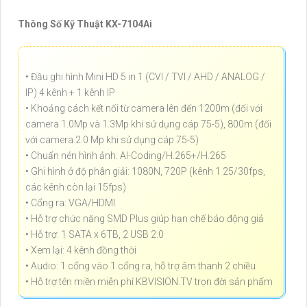
Thông Số Kỹ Thuật KX-7104Ai
• Đầu ghi hình Mini HD 5 in 1 (CVI / TVI / AHD / ANALOG /
IP) 4 kênh + 1 kênh IP
• Khoảng cách kết nối từ camera lên đến 1200m (đối với
camera 1.0Mp và 1.3Mp khi sử dụng cáp 75-5), 800m (đối
với camera 2.0 Mp khi sử dụng cáp 75-5)
• Chuẩn nén hình ảnh: AI-Coding/H.265+/H.265
• Ghi hình ở độ phân giải: 1080N, 720P (kênh 1 25/30fps,
các kênh còn lại 15fps)
• Cổng ra: VGA/HDMI
• Hỗ trợ chức năng SMD Plus giúp hạn chế báo động giả
• Hỗ trợ: 1 SATA x 6TB, 2 USB 2.0
• Xem lại: 4 kênh đồng thời
• Audio: 1 cổng vào 1 cổng ra, hỗ trợ âm thanh 2 chiều
• Hỗ trợ tên miền miễn phí KBVISION.TV trọn đời sản phẩm