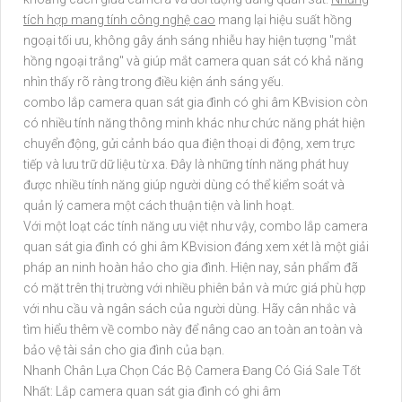
tích hợp mang tính công nghệ cao
mang lại hiệu suất hồng
ngoại tối ưu, không gây ánh sáng nhiễu hay hiện tượng "mắt
hồng ngoại trắng" và giúp mắt camera quan sát có khả năng
nhìn thấy rõ ràng trong điều kiện ánh sáng yếu.
combo lắp camera quan sát gia đình có ghi âm KBvision còn
có nhiều tính năng thông minh khác như chức năng phát hiện
chuyển động, gửi cảnh báo qua điện thoại di động, xem trực
tiếp và lưu trữ dữ liệu từ xa. Đây là những tính năng phát huy
được nhiều tính năng giúp người dùng có thể kiểm soát và
quản lý camera một cách thuận tiện và linh hoạt.
Với một loạt các tính năng ưu việt như vậy, combo lắp camera
quan sát gia đình có ghi âm KBvision đáng xem xét là một giải
pháp an ninh hoàn hảo cho gia đình. Hiện nay, sản phẩm đã
có mặt trên thị trường với nhiều phiên bản và mức giá phù hợp
với nhu cầu và ngân sách của người dùng. Hãy cân nhắc và
tìm hiểu thêm về combo này để nâng cao an toàn an toàn và
bảo vệ tài sản cho gia đình của bạn.
Nhanh Chân Lựa Chọn Các Bộ Camera Đang Có Giá Sale Tốt
Nhất: Lắp camera quan sát gia đình có ghi âm