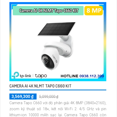
CAMERA AI 4K NLMT TAPO C660 KIT
3,569,300 ₫
5,099,000 ₫
Camera Tapo C660 với độ phân giải 4K 8MP (3840×2160),
zoom kỹ thuật số 18×, kết nối Wi-Fi 2. 4/5 GHz và pin
lithium-ion 10000 mAh sạc lại. Camera Tapo C660 còn