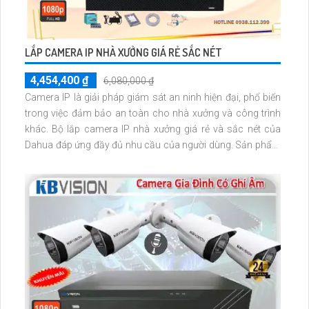
LẮP CAMERA IP NHÀ XƯỞNG GIÁ RẺ SẮC NÉT
4,454,400 ₫
6,080,000 ₫
Camera IP là giải pháp giám sát an ninh hiện đại, phổ biến
trong việc đảm bảo an toàn cho nhà xưởng và công trình
khác. Bộ lắp camera IP nhà xưởng giá rẻ và sắc nét của
Dahua đáp ứng đầy đủ nhu cầu của người dùng. Sản phẩm
này được đánh giá cao về chất lượng hình ảnh, khả năng
thu hình chất lượng cao