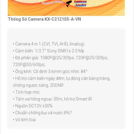
Thông Số Camera KX-C2121S5-A-VN
• Camera 4 in 1 (CVI, TVI, AHD, Analog)
• Cảm biến: 1/2.7” Sony SNR1s 2.0 Mp
• Độ phân giải: 1080P@25/30fps; 720P@25/30fps;
720P@50/60fps;
• Ống kính: Cố định 3.6mm góc nhìn: 84°
• Hỗ trợ cảm biến ngày đêm, tự động cân bằng trắng,
chống ngược sáng, 2DDNR
• Tích hợp mic
• Tầm xa hồng ngoại: 30m, hỗ trợ Smart IR
• Nguồn DC12V ±30%
• Chuẩn chống bụi và nước IP67
• Vỏ kim loại