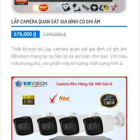
LẮP CAMERA QUAN SÁT GIA ĐÌNH CÓ GHI ÂM
676,000 ₫
1,040,000 ₫
Thiết kế trọn bộ Lắp camera quan sát gia đình có ghi âm
KBvision mang lại sự tiện lợi và an toàn cho bạn. Với mẫu
mã phong phú, sản phẩm này tin tưởng chất lượng hình ảnh
sáng đẹp và màu sắc tươi sáng với độ phân giải 2.0 MP. Bên
cạnh đó, sản phẩm còn được hưởng chiết khấu cao, giúp
bạn tiết kiệm chi phí