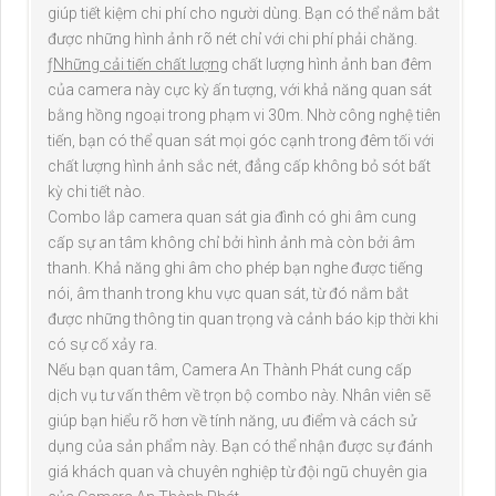
giúp tiết kiệm chi phí cho người dùng. Bạn có thể nắm bắt
được những hình ảnh rõ nét chỉ với chi phí phải chăng.
ƒ
Những cải tiến chất lượng
chất lượng hình ảnh ban đêm
của camera này cực kỳ ấn tượng, với khả năng quan sát
bằng hồng ngoại trong phạm vi 30m. Nhờ công nghệ tiên
tiến, bạn có thể quan sát mọi góc cạnh trong đêm tối với
chất lượng hình ảnh sắc nét, đẳng cấp không bỏ sót bất
kỳ chi tiết nào.
Combo lắp camera quan sát gia đình có ghi âm cung
cấp sự an tâm không chỉ bởi hình ảnh mà còn bởi âm
thanh. Khả năng ghi âm cho phép bạn nghe được tiếng
nói, âm thanh trong khu vực quan sát, từ đó nắm bắt
được những thông tin quan trọng và cảnh báo kịp thời khi
có sự cố xảy ra.
Nếu bạn quan tâm, Camera An Thành Phát cung cấp
dịch vụ tư vấn thêm về trọn bộ combo này. Nhân viên sẽ
giúp bạn hiểu rõ hơn về tính năng, ưu điểm và cách sử
dụng của sản phẩm này. Bạn có thể nhận được sự đánh
giá khách quan và chuyên nghiệp từ đội ngũ chuyên gia