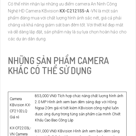
Có thể nhìn nhận lại những ưu điểm camera An Ninh Công
Nghệ HD Camera KBvision
KX-C2121S5-A
-VN là một sản
phẩm đáng mua với chất lượng hình ảnh sắc nét, giá cả phải
chăng và khả năng giám sát ban đêm tốt. Với thiết kế đẹp mắt
và dễ dàng lắp đặt, sản phẩm này là sự lựa chọn hoàn hảo cho
các dự án dân dụng.
NHỮNG SẢN PHẨM CAMERA
KHÁC CÓ THỂ SỬ DỤNG
853,000 VNĐ Tích hợp chức năng chất lượng hình ảnh
Camera
2.0 MP Hình ảnh xem ban đêm sáng đẹp với Hồng
KBvision KX-
Ngoại 20m giá rẻ tiết kiệm KBvision công nghệ luôn
CF2102LQ
được ứng dụng trong từng sản phẩm của minh Chiết
Giá rẻ
Khấu Cao Bao Công Lắp
KX-CF2203L-
831,000 VNĐ KBvision Hình ảnh xem ban đêm sáng
VN Camera