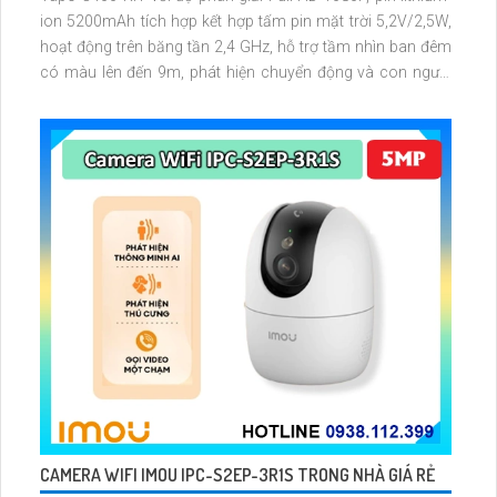
ion 5200mAh tích hợp kết hợp tấm pin mặt trời 5,2V/2,5W,
hoạt động trên băng tần 2,4 GHz, hỗ trợ tầm nhìn ban đêm
có màu lên đến 9m, phát hiện chuyển động và con người
bằng AI, đồng thời lưu trữ dữ liệu qua thẻ microSD lên đến
512GB
CAMERA WIFI IMOU IPC-S2EP-3R1S TRONG NHÀ GIÁ RẺ