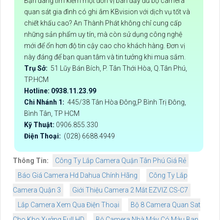
Bạn đang tìm kiếm một đơn vị bán đầy đủ bộ camera
quan sát gia đình có ghi âm KBvision với dịch vụ tốt và
chiết khấu cao? An Thành Phát không chỉ cung cấp
những sản phẩm uy tín, mà còn sử dụng công nghệ
mới để ổn hơn độ tin cậy cao cho khách hàng. Đơn vị
này đáng để bạn quan tâm và tin tưởng khi mua sắm.
Trụ Sở:
51 Lũy Bán Bích, P. Tân Thới Hòa, Q.Tân Phú,
TP.HCM
Hotline: 0938.11.23.99
Chi Nhánh 1:
445/38 Tân Hòa Đông,P Bình Trị Đông,
Bình Tân, TP HCM
Kỹ Thuật:
0906.855.330
Điện Thoại:
(028) 6688.4949
Thông Tin:
Công Ty Lắp Camera Quận Tân Phú Giá Rẻ
Báo Giá Camera Hd Dahua Chính Hãng
Công Ty Lắp
Camera Quận 3
Giới Thiệu Camera 2 Mắt EZVIZ CS-C7
Lắp Camera Xem Qua Điện Thoại
Bộ 8 Camera Quan Sat
Cho Kho Xưởng Full HD
Bộ Camera Nhà Máy Có Màu Ban