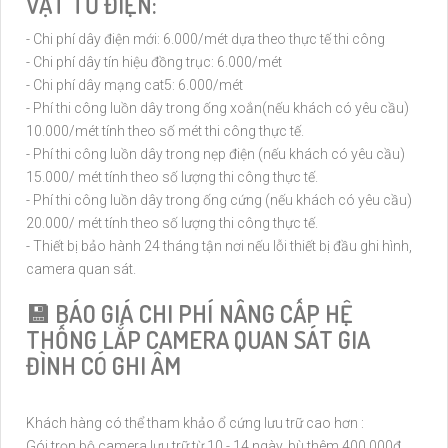
VẬT TƯ ĐIỆN:
- Chi phí dây điện mới: 6.000/mét dựa theo thực tế thi công
- Chi phí dây tín hiệu đồng trục: 6.000/mét
- Chi phí dây mạng cat5: 6.000/mét
- Phí thi công luồn dây trong ống xoắn(nếu khách có yêu cầu)
10.000/mét tính theo số mét thi công thực tế.
- Phí thi công luồn dây trong nẹp điện (nếu khách có yêu cầu)
15.000/ mét tính theo số lượng thi công thực tế.
- Phí thi công luồn dây trong ống cứng (nếu khách có yêu cầu)
20.000/ mét tính theo số lượng thi công thực tế.
- Thiết bị bảo hành 24 tháng tận nơi nếu lỗi thiết bị đầu ghi hình,
camera quan sát.
💾 BÁO GIÁ CHI PHÍ NÂNG CẤP HỆ
THỐNG LẮP CAMERA QUAN SÁT GIA
ĐÌNH CÓ GHI ÂM
Khách hàng có thể tham khảo ổ cứng lưu trữ cao hơn :
Gói trọn bộ camera lưu trữ từ 10 - 14 ngày, bù thêm 400.000đ