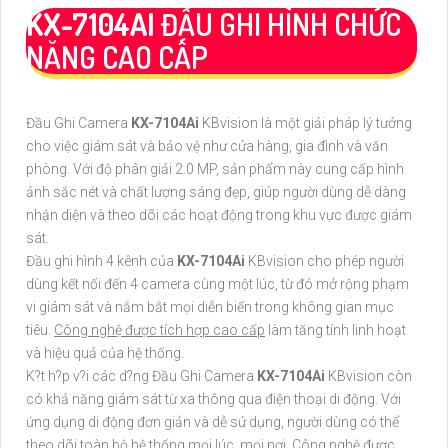
KX-7104AI
ĐẦU GHI HÌNH CHỨC
NĂNG CAO CẤP
Đầu Ghi Camera
KX-7104Ai
KBvision là một giải pháp lý tưởng
cho việc giám sát và bảo vệ như cửa hàng, gia đình và văn
phòng. Với độ phân giải 2.0 MP, sản phẩm này cung cấp hình
ảnh sắc nét và chất lượng sáng đẹp, giúp người dùng dễ dàng
nhận diện và theo dõi các hoạt động trong khu vực được giám
sát.
Đầu ghi hình 4 kênh của
KX-7104Ai
KBvision cho phép người
dùng kết nối đến 4 camera cùng một lúc, từ đó mở rộng phạm
vi giám sát và nắm bắt mọi diễn biến trong không gian mục
tiêu.
Công nghệ được tích hợp cao cấp
làm tăng tính linh hoạt
và hiệu quả của hệ thống.
K?t h?p v?i các d?ng Đầu Ghi Camera
KX-7104Ai
KBvision còn
có khả năng giám sát từ xa thông qua điện thoại di động. Với
ứng dụng di động đơn giản và dễ sử dụng, người dùng có thể
theo dõi toàn bộ hệ thống mọi lúc, mọi nơi.
Công nghệ được