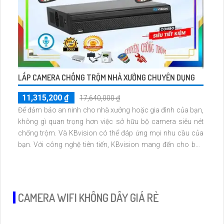
LẮP CAMERA CHỐNG TRỘM NHÀ XƯỞNG CHUYÊN DỤNG
11,315,200 ₫
17,640,000 ₫
Để đảm bảo an ninh cho nhà xưởng hoặc gia đình của bạn,
không gì quan trọng hơn việc sở hữu bộ camera siêu nét
chống trộm. Và KBvision có thể đáp ứng mọi nhu cầu của
bạn. Với công nghệ tiên tiến, KBvision mang đến cho bạn
chất lượng hình ảnh 2.0 MP tuyệt vời
CAMERA WIFI KHÔNG DÂY GIÁ RẺ