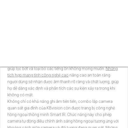
ghi âm KBvision là một lựa chọn đáng xem xét.
Combo lắp camera quan sát gia đình có ghi âm KBvision là sự
kết hợp hoàn hảo giữa chất lượng hình ảnh sắc nét và khả
năng ghi âm chất lượng cao. Với việc có khả năng ghi âm,
người dùng có thể không chỉ theo dõi hình ảnh mà còn có thể
nghe rõ âm thanh trong phạm vi camera quan sát. Thiết bị
được nâng cấp thêm nhiều công nghệ rất đáng giá ích trong
việc giám sát các hoạt động hàng ngày, nâng cao an toàn an
ninh và sự an toàn trong gia đình.
Combo này còn được trang bị công nghệ thu âm tiên nghi,
giúp lọc bớt và loại bỏ các tiếng ồn không mong muốn.
Những
tích hợp mang tính công nghệ cao
nâng cao an toàn rằng
người dùng sẽ nhận được âm thanh rõ ràng và chất lượng, giúp
họ dễ dàng xác định và phân tích các sự kiện xảy ra trong khi
không có mặt.
Không chỉ có khả năng ghi âm tiên tiến, combo lắp camera
quan sát gia đình của KBvision còn được trang bị công nghệ
hồng ngoại thông minh Smart IR. Chức năng này cho phép
camera tự động điều chỉnh ánh sáng hồng ngoại tương ứng với
khoảng cách giữa camera và đối tượng đang quan sát.
Những