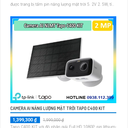
được trang bị tấm pin năng lượng mặt trời 5. 2V 2. 5W, tích
hợp AI phát hiện người, thú cưng, phương tiện, lưu trữ thẻ
microSD tối đa 512 GB
CAMERA AI NĂNG LƯỢNG MẶT TRỜI TAPO C400 KIT
1,399,300 ₫
1,999,000 ₫
Tapo C400 KIT với độ phân giải Full HD 1080P, pin lithium-