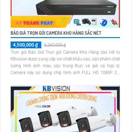
BÁO GIÁ TRỌN GÓI CAMERA KHO HÀNG SẮC NÉT
4,500,000 ₫
6,260,000 ₫
Trọn gói Báo Giá Trọn gói Camera Kho Hàng sắc nét từ
KBvision được cung cấp với chiết khấu cao, sản phẩm chất
lượng hình ảnh màu sắc trung thực và giá cả hợp lý.
Camera này sử dụng chip hình ảnh FULL HD 1080P 2.0
megapixel, cho phép xem qua điện thoại từ xa một cách ổn
định