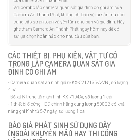
của Camera An Thành Phát.
Với combo lắp camera quan sát gia đình có ghi âm của
Camera An Thành Phát, không chỉ bảo vệ tài sản mà còn
cung cấp sự an toàn và yên tâm cho bạn và gia đình. Hãy
ghé thăm Camera An Thành Phát ngay hôm nay để có
sự lựa chọn hoàn hảo cho nhu cầu của bạn.
CÁC THIẾT BỊ, PHỤ KIỆN, VẬT TƯ CÓ
TRONG LẮP CAMERA QUAN SÁT GIA
ĐÌNH CÓ GHI ÂM
- Camera quan sát an ninh giá rẻ KX-C2121S5-A-VN , số lượng
4 cái
- Bộ xử lý trung tâm ghi hình KX-7104Ai, số lượng 1 cái
- 1 thiết bị ổ cứng HDD chính hãng dung lượng 500GB có khả
năng ghi hình từ 5-7 ngày, số lượng 1 cái
BÁO GIÁ PHÁT SINH SỬ DỤNG DÂY
(NGOÀI KHUYẾN MÃI) HAY THI CÔNG