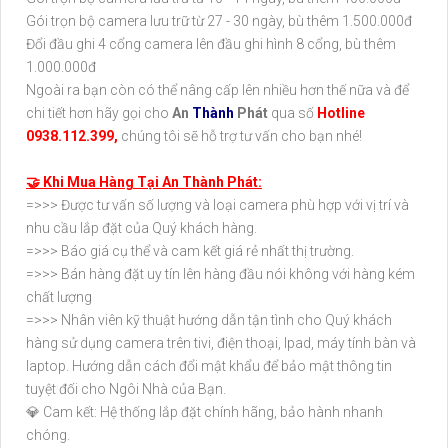
Gói trọn bộ camera lưu trữ từ 27 - 30 ngày, bù thêm 1.500.000đ
Đổi đầu ghi 4 cổng camera lên đầu ghi hình 8 cổng, bù thêm
1.000.000đ
Ngoài ra bạn còn có thể nâng cấp lên nhiều hơn thế nữa và để
chi tiết hơn hãy gọi cho
An
Thành
Phát
qua số
Hotline
0938.112.399,
chúng tôi sẽ hỗ trợ tư vấn cho bạn nhé!
🤝 Khi Mua Hàng Tại An Thành Phát:
=>>> Được tư vấn số lượng và loại camera phù hợp với vị trí và
nhu cầu lắp đặt của Quý khách hàng.
=>>> Báo giá cụ thể và cam kết giá rẻ nhất thị trường.
=>>> Bán hàng đặt uy tín lên hàng đầu nói không với hàng kém
chất lượng
=>>> Nhân viên kỹ thuật hướng dẫn tận tình cho Quý khách
hàng sử dụng camera trên tivi, điện thoại, Ipad, máy tính bàn và
laptop. Hướng dẫn cách đổi mật khẩu để bảo mật thông tin
tuyệt đối cho Ngôi Nhà của Bạn.
💎 Cam kết: Hệ thống lắp đặt chính hãng, bảo hành nhanh
chóng.