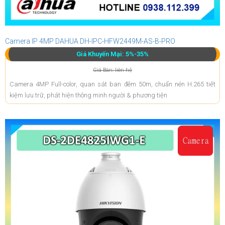
Camera IP 4MP DAHUA DH-IPC-HFW2449M-AS-B-PRO
Giá Khuyến Mại: 5%-35%
Giá Bán: liên hệ
Camera 4MP Full-color, quan sát ban đêm 50m, chuẩn nén H.265 tiết
kiệm lưu trữ, phát hiện thông minh người & phương tiện