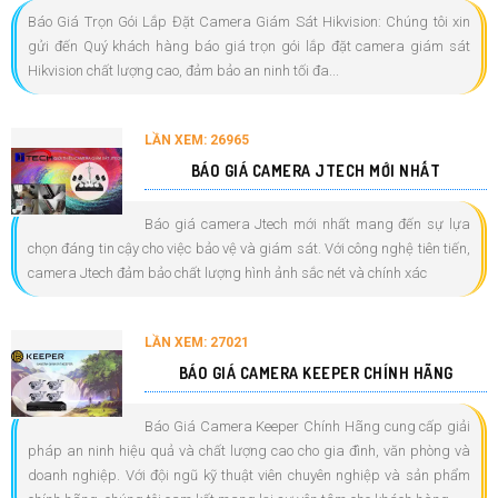
Báo Giá Trọn Gói Lắp Đặt Camera Giám Sát Hikvision: Chúng tôi xin
gửi đến Quý khách hàng báo giá trọn gói lắp đặt camera giám sát
Hikvision chất lượng cao, đảm bảo an ninh tối đa...
LẦN XEM: 26965
BÁO GIÁ CAMERA JTECH MỚI NHẤT
Báo giá camera Jtech mới nhất mang đến sự lựa
chọn đáng tin cậy cho việc bảo vệ và giám sát. Với công nghệ tiên tiến,
camera Jtech đảm bảo chất lượng hình ảnh sắc nét và chính xác
LẦN XEM: 27021
BÁO GIÁ CAMERA KEEPER CHÍNH HÃNG
Báo Giá Camera Keeper Chính Hãng cung cấp giải
pháp an ninh hiệu quả và chất lượng cao cho gia đình, văn phòng và
doanh nghiệp. Với đội ngũ kỹ thuật viên chuyên nghiệp và sản phẩm