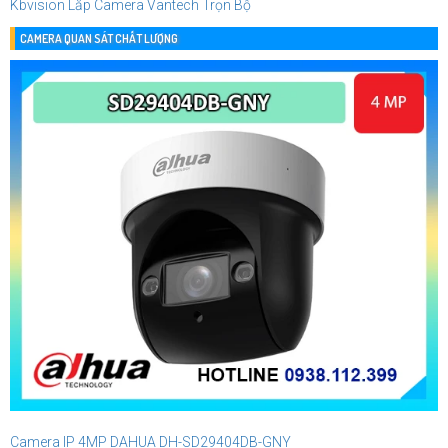
Kbvision
Lắp Camera Vantech Trọn Bộ
CAMERA QUAN SÁT CHẤT LƯỢNG
Camera IP 4MP DAHUA DH-SD29404DB-GNY