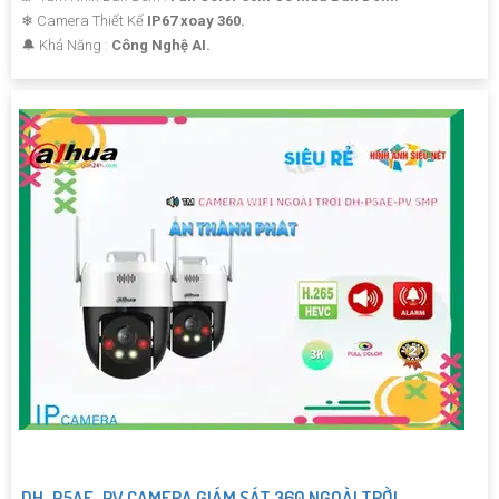
❄ Camera Thiết Kế
IP67 xoay 360.
️🔔 Khả Năng :
Công Nghệ AI.
DH-P5AE-PV CAMERA GIÁM SÁT 360 NGOÀI TRỜI