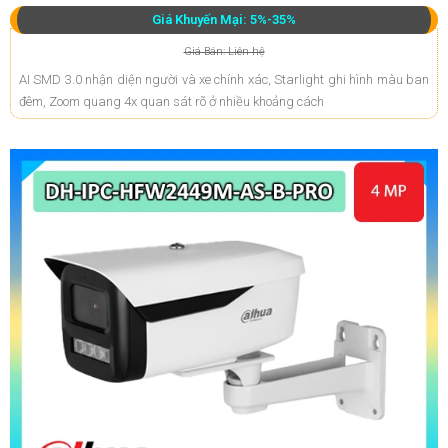
Giá Khuyến Mại: 5%-35%
Giá Bán: Liên hệ
AI SMD 3.0 nhận diện người và xe chính xác, Starlight ghi hình màu ban
đêm, Zoom quang 4x quan sát rõ ở nhiều khoảng cách