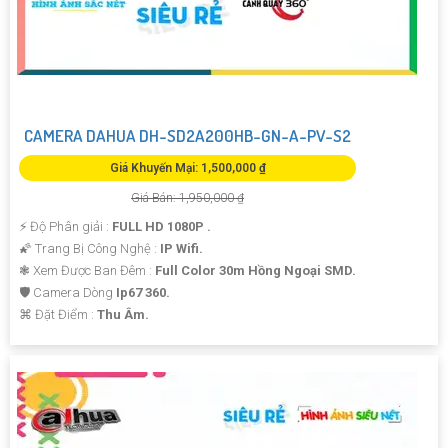
CAMERA DAHUA DH-SD2A200HB-GN-A-PV-S2
Giá Khuyến Mại: 1,500,000 ₫
Giá Bán: 1,950,000 ₫
️⚡ Độ Phân giải :
FULL HD 1080P .
🌠 Trang Bị Công Nghệ :
IP Wifi.
❃ Xem Được Ban Đêm :
Full Color 30m Hồng Ngoại SMD.
🛡 Camera Dòng
Ip67 360.
️⌘ Đặt Điểm :
Thu Âm.