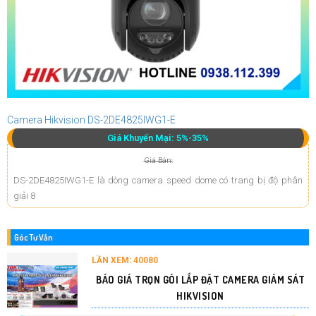
Camera Hikvision DS-2DE4825IWG1-E
Giá Khuyến Mại: 5%-35%
Giá Bán:
DS-2DE4825IWG1-E là dòng camera speed dome có trang bị độ phân
giải 8
Góc Tư Vấn
LẦN XEM: 40080
BÁO GIÁ TRỌN GÓI LẮP ĐẶT CAMERA GIÁM SÁT
HIKVISION