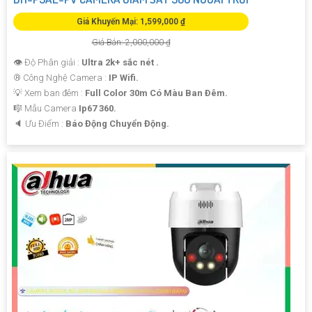
Giá Khuyến Mại: 1,599,000 ₫
Giá Bán: 2,000,000 ₫
👁 Độ Phân giải :
Ultra 2k+ sắc nét .
®️ Công Nghệ Camera :
IP Wifi.
💡 Xem ban đêm :
Full Color 30m Có Màu Ban Ðêm.
🎼️ Mẫu Camera
Ip67 360.
️🔈 Ưu Điểm :
Báo Động Chuyển Động.