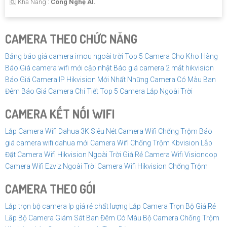
️🆑 Khả Năng :
Công Nghệ AI.
CAMERA THEO CHỨC NĂNG
Bảng báo giá camera imou ngoài trời
Top 5 Camera Cho Kho Hàng
Báo Giá camera wifi mới cập nhật
Báo giá camera 2 mắt hikvision
Báo Giá Camera IP Hikvision Mới Nhất
Những Camera Có Màu Ban
Đêm
Báo Giá Camera Chi Tiết
Top 5 Camera Lắp Ngoài Trời
CAMERA KẾT NỐI WIFI
Lắp Camera Wifi Dahua 3K Siêu Nét
Camera Wifi Chống Trộm
Báo
giá camera wifi dahua mới
Camera Wifi Chống Trộm Kbvision
Lắp
Đặt Camera Wifi Hikvision Ngoài Trời Giá Rẻ
Camera Wifi Visioncop
Camera Wifi Ezviz Ngoài Trời
Camera Wifi Hikvision Chống Trộm
CAMERA THEO GÓI
Lắp trọn bộ camera Ip giá rẻ chất lượng
Lắp Camera Trọn Bộ Giá Rẻ
Lắp Bộ Camera Giám Sát Ban Đêm Có Màu
Bộ Camera Chống Trộm