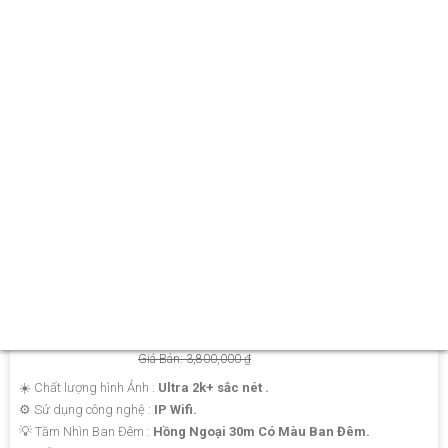
'
LẮP CAMERA WIFI DAHUA NGOÀI TRỜI
Giá Khuyến Mại: 2,500,000 ₫
Giá Bán: 3,800,000 ₫
☀️ Chất lượng hình Ảnh :
Ultra 2k+ sắc nét .
⚙ Sử dụng công nghệ :
IP Wifi.
💡 Tầm Nhìn Ban Đêm :
Hồng Ngoại 30m Có Màu Ban Đêm.