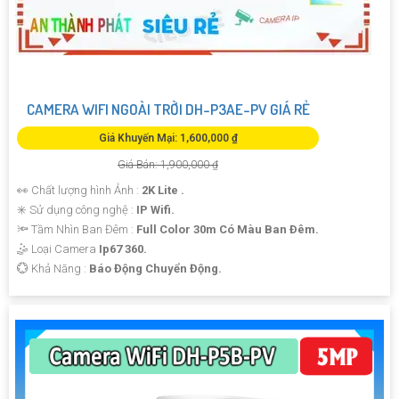
CAMERA WIFI NGOÀI TRỜI DH-P3AE-PV GIÁ RẺ
Giá Khuyến Mại: 1,600,000 ₫
Giá Bán: 1,900,000 ₫
👀 Chất lượng hình Ảnh :
2K Lite .
✳️ Sử dụng công nghệ :
IP Wifi.
🔦 Tầm Nhìn Ban Đêm :
Full Color 30m Có Màu Ban Ðêm.
🤹 Loại Camera
Ip67 360.
️💮 Khả Năng :
Báo Động Chuyển Động.