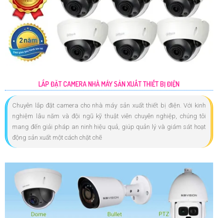
LẮP ĐẶT CAMERA NHÀ MÁY SẢN XUẤT THIẾT BỊ ĐIỆN
Chuyên lắp đặt camera cho nhà máy sản xuất thiết bị điện. Với kinh
nghiệm lâu năm và đội ngũ kỹ thuật viên chuyên nghiệp, chúng tôi
mang đến giải pháp an ninh hiệu quả, giúp quản lý và giám sát hoạt
động sản xuất một cách chặt chẽ