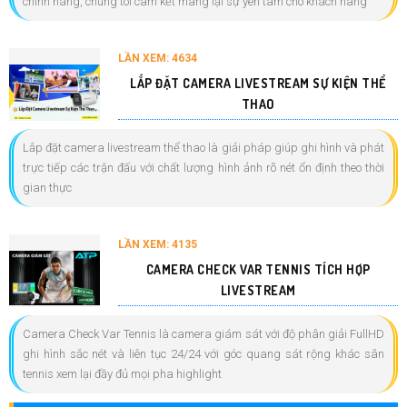
chính hãng, chúng tôi cam kết mang lại sự yên tâm cho khách hàng
LẦN XEM: 4634
LẮP ĐẶT CAMERA LIVESTREAM SỰ KIỆN THỂ
THAO
Lắp đặt camera livestream thể thao là giải pháp giúp ghi hình và phát
trực tiếp các trận đấu với chất lượng hình ảnh rõ nét ổn định theo thời
gian thực
LẦN XEM: 4135
CAMERA CHECK VAR TENNIS TÍCH HỢP
LIVESTREAM
Camera Check Var Tennis là camera giám sát với độ phân giải FullHD
ghi hình sắc nét và liên tục 24/24 với góc quang sát rộng khác sân
tennis xem lại đầy đủ mọi pha highlight