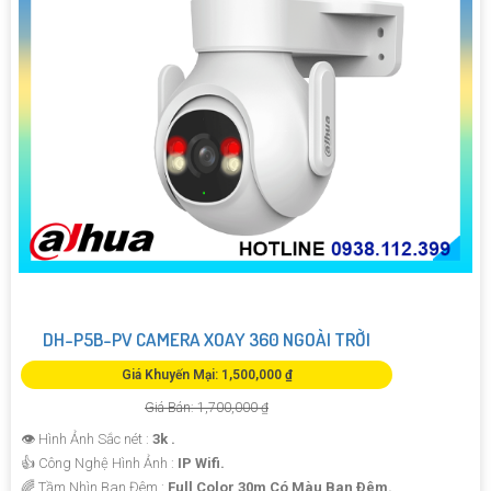
DH-P5B-PV CAMERA XOAY 360 NGOÀI TRỜI
Giá Khuyến Mại: 1,500,000 ₫
Giá Bán: 1,700,000 ₫
👁 Hình Ảnh Sắc nét :
3k .
👍 Công Nghệ Hình Ảnh :
IP Wifi.
🌈 Tầm Nhìn Ban Đêm :
Full Color 30m Có Màu Ban Ðêm.