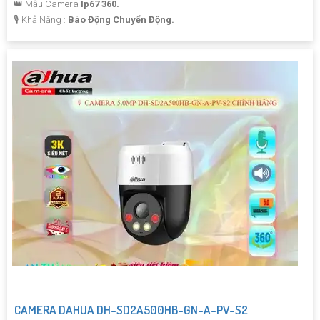
👑 Mẫu Camera
Ip67 360.
️🎙 Khả Năng :
Báo Động Chuyển Động.
CAMERA DAHUA DH-SD2A500HB-GN-A-PV-S2