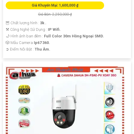
Giá Khuyến Mại: 1,600,000 ₫
Giá Bán: 2,250,000 ₫
🦉 Chất lượng hình :
3k .
⚒ Công Nghệ Sử Dụng :
IP Wifi.
🌙 Hình ảnh ban đêm :
Full Color 30m Hồng Ngoại SMD.
🎲 Mẫu Camera
Ip67 360.
️➲ Điểm Nỗi Bật :
Thu Âm.