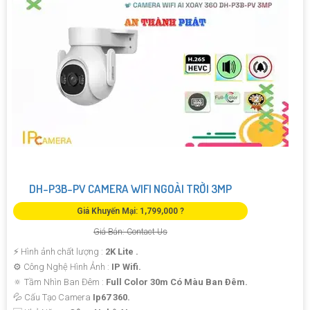
DH-P3B-PV CAMERA WIFI NGOÀI TRỜI 3MP
Giá Khuyến Mại: 1,799,000 ?
Giá Bán: Contact Us
️⚡ Hình ảnh chất lượng :
2K Lite .
⚙ Công Nghệ Hình Ảnh :
IP Wifi.
🔅 Tầm Nhìn Ban Đêm :
Full Color 30m Có Màu Ban Ðêm.
💦 Cấu Tạo Camera
Ip67 360.