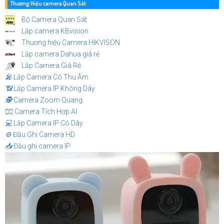
Thương Hiệu camera Quan Sát
Bộ Camera Quan Sát
Lắp camera KBvision
Thương hiệu Camera HIKVISON
Lắp camera Dahua giá rẻ
Lắp Camera Giá Rẻ
️🎤️
Lắp Camera Có Thu Âm
📶
Lắp Camera IP Không Dây
🕵️
Camera Zoom Quang
🧛‍♀️
Camera Tích Hợp AI
💻
Lắp Camera IP Có Dây
⚙️
Đầu Ghi Camera HD
📥
Đầu ghi camera IP