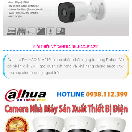
GIỚI THIỆU VỀ CAMERA DH-HAC-B1A21P
Camera DH-HAC-B1A21P là sản phẩm chất lượng từ hãng Dahua. Với
độ phân giải 2MP, góc quan sát rộng và khả năng chống nước IP67,
phù hợp cho sử dụng ngoài trời