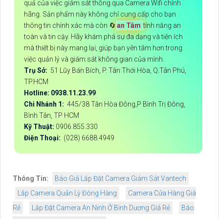
quả của việc giám sát thông qua Camera Wifi chính
hãng. Sản phẩm này không chỉ cung cấp cho bạn
thông tin chính xác mà còn 🔄
an Tâm
tính năng an
toàn và tin cậy. Hãy khám phá sự đa dạng và tiện ích
mà thiết bị này mang lại, giúp bạn yên tâm hơn trong
việc quản lý và giám sát không gian của mình.
Trụ Sở:
51 Lũy Bán Bích, P. Tân Thới Hòa, Q.Tân Phú,
TP.HCM
Hotline: 0938.11.23.99
Chi Nhánh 1:
445/38 Tân Hòa Đông,P Bình Trị Đông,
Bình Tân, TP HCM
Kỹ Thuật:
0906.855.330
Điện Thoại:
(028) 6688.4949
Thông Tin:
Báo Giá Lắp Đặt Camera Giám Sát Vantech
Lắp Camera Quản Lý Đóng Hàng
Camera Cửa Hàng Giá
Rẻ
Lắp Đặt Camera An Ninh Ở Bình Dương Giá Rẻ
Báo