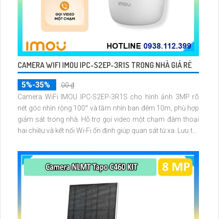
CAMERA WIFI IMOU IPC-S2EP-3R1S TRONG NHÀ GIÁ RẺ
5%-35%
00 ₫
Camera WiFi IMOU IPC-S2EP-3R1S cho hình ảnh 3MP rõ
nét góc nhìn rộng 100° và tầm nhìn ban đêm 10m, phù hợp
giám sát trong nhà. Hỗ trợ gọi video một chạm đàm thoại
hai chiều và kết nối Wi-Fi ổn định giúp quan sát từ xa. Lưu trữ
linh hoạt qua thẻ microSD tối đa 256GB hoặc lưu đám mây
dễ lắp đặt cho gia đình và văn phòng nhỏ.