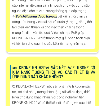
tính năng Power over Ethernet (PoE), cho phép truy
cập internet dễ dàng và linh hoạt trong việc cung cấp
nguồn điện cho thiết bị mạng thông qua cáp mạng.
🔅
Với chất lượng được trang bị
tiết kiệm thời gian và
công sức trong việc cài đặt và quản lý mạng, đồng thời
tạo điều kiện thuận lợi cho việc triển khai hệ thống
mạng ổn định và hiệu quả. Việc tích hợp PoE giúp
KBONE-KN-H22PW trở thành một giải pháp toàn diện
và tiện ích cho các nhu cầu kết nối mạng hiện nay.
📣 KBONE-KN-H2PW SẮC NÉT WIFI KBONE CÓ
KHẢ NĂNG TƯƠNG THÍCH VỚI CÁC THIẾT BỊ VÀ
ỨNG DỤNG NÀO KHÁC KHÔNG?
💞 KBONE-KN-H22PW, một sản phẩm Wifi KBone sắc
nét, có khả năng tương thích rộng rãi với đa dạng thiết
bị và ứng dụng khác nhau. Với công nghệ tiên tiến,
KBONE-KN-H22PW có thể kết nối dễ dàng với các thiết