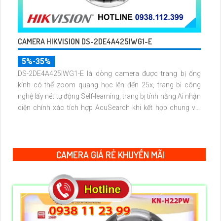
CAMERA HIKVISION DS-2DE4A425IWG1-E
5%-35%
DS-2DE4A425IWG1-E là dòng camera được trang bị ống
kính có thể zoom quang học lên đến 25x, trang bị công
nghệ lấy nét tự động Self-learning, trang bị tính năng Ai nhận
diện chính xác tích hợp AcuSearch khi kết hợp chung với
đầu ghi hình, nhìn ban đêm bằng hồng ngoại 50m
CAMERA GIÁ RẺ KHUYẾN MÃI