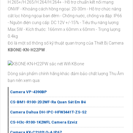
H.265+/H.265/H.264/H.264+ - Hỗ trợ chuẩn kết nối mạng:
ONVIF - Khoảng cách hồng ngoại: 20-30m - Hỗ trợ chức năng
cắt lọc hồng ngoại ban đêm - Chống nước, chống va đập: IP66
- Nguồn điện cung cấp: DC 12V +/-15% - Tiêu thụ năng lượng:
Max 5W - Kích thước: 166mm x 60mm x 60mm - Trọng lượng:
0.4kg
Đó là một số thông số kỹ thuật quan trọng của Thiết Bị Camera
KBONE-KN-H22PW
.
Dòng sản phẩm chính hãng khác đảm bảo chất lượng Thu Âm
bạn nên xem qua:
Camera VP-4390BP
CS-BM1-R100-2D2WF-Ra Quan Sát Em Bé
Camera Dahua DH-IPC-HFW3441T-ZS-S2
CS-H3c-R100-1K2WFL Camera Ezviz
Camera KX-C2102LQ-A IP67