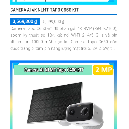
CAMERA AI 4K NLMT TAPO C660 KIT
3,569,300 ₫
5,099,000 ₫
Camera Tapo C660 với độ phân giải 4K 8MP (3840×2160),
zoom kỹ thuật số 18×, kết nối Wi-Fi 2. 4/5 GHz và pin
lithium-ion 10000 mAh sạc lại. Camera Tapo C660 còn
được trang bị tấm pin năng lượng mặt trời 5. 2V 2. 5W, tích
hợp AI phát hiện người, thú cưng, phương tiện, lưu trữ thẻ
microSD tối đa 512 GB