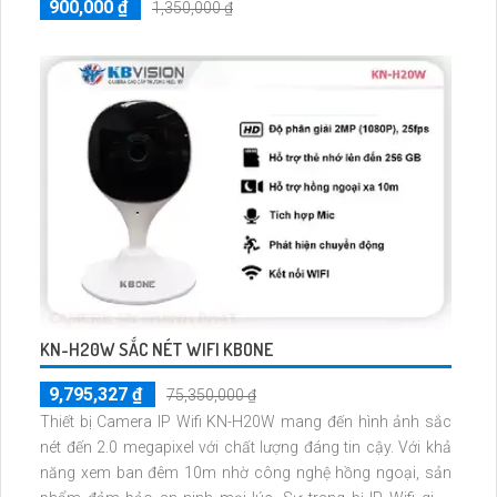
900,000 ₫
1,350,000 ₫
KN-H20W SẮC NÉT WIFI KBONE
9,795,327 ₫
75,350,000 ₫
Thiết bị Camera IP Wifi KN-H20W mang đến hình ảnh sắc
nét đến 2.0 megapixel với chất lượng đáng tin cậy. Với khả
năng xem ban đêm 10m nhờ công nghệ hồng ngoại, sản