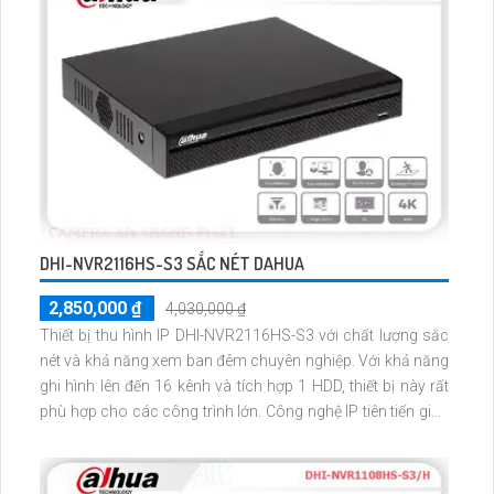
bạn tiết kiệm chi phí
DHI-NVR2116HS-S3 SẮC NÉT DAHUA
2,850,000 ₫
4,030,000 ₫
Thiết bị thu hình IP DHI-NVR2116HS-S3 với chất lượng sắc
nét và khả năng xem ban đêm chuyên nghiệp. Với khả năng
ghi hình lên đến 16 kênh và tích hợp 1 HDD, thiết bị này rất
phù hợp cho các công trình lớn. Công nghệ IP tiên tiến giúp
duy trì chất lượng hình ảnh mà không bị giảm sút. Đầu ghi
này cũng hỗ trợ chuẩn ONVIF, giúp kết nối với nhiều thiết bị
khác một cách thuận lợi