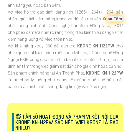
ánh sáng yếu hoặc ban đêm.
Với việc hỗ trợ các định dạng nén H.265/H.264+/H.264, sản
phẩm giúp tiết kiệm năng lượng và dữ liệu mà vẫn 🔄
an Tâm
chất lượng hình ảnh. Công nghệ ban đêm Hồng Ngoại EXIR
cho phép camera nhìn rõ ràng trong điều kiện thiếu sáng và tiết
kiệm năng lượng với việc ít tỏa nhiệt.
Với khả năng xoay 360 độ, camera
KBONE-KN-H22PW
cho
phép quan sát toàn cảnh một cách linh hoạt. Công nghệ Hồng
Ngoại EXIR cung cấp tầm nhìn ban đêm lên đến 10m, giúp gia
đình an tâm trong việc giám sát dẫn cho gia đình hoặc căn hộ.
Sản phẩm chính hãng tại An Thành Phát,
KBONE-KN-H22PW
là lựa chọn lý tưởng cho người tiêu dùng muốn sở hữu một
camera an ninh chất lượng, đáng tin cậy và dễ sử dụng.
😇 TẦN SỐ HOẠT ĐỘNG VÀ PHẠM VI KẾT NỐI CỦA
KBONE-KN-H2PW SẮC NÉT WIFI KBONE LÀ BAO
NHIÊU?