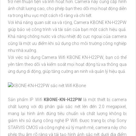
trở nên thuận tiện và linh hoạt hơn. Camera này cung cấp hình
ảnh chất lượng cao, cho phép bạn theo dõi mọi hoạt động diễn
ra trong khu vực một cách rõ ràng và chi tiết.
Với khả năng quan sát xa và rộng, Camera KBONE KN-H22PW
giúp bảo vệ công trình và tài sản của bạn một cách hiệu quả.
Khả năng chống nước và chịu nhiệt độ cực ngoại của camera
cũng là một ưu điểm khi sử dụng cho môi trường công nghiệp
như nhà xưởng.
Với việc sử dụng Camera Wifi KBONE KN-H22PW, bạn có thể
yên tâm theo dõi và kiểm soát mọi hoạt động từ xa thông qua
ứng dụng di động, giúp tăng cường an ninh và quản lý hiệu quả.
Sản phẩm IP Wifi
KBONE-KN-H22PW
là một thiết bị camera
chất lượng với độ phân giải sắc nét lên đến 2.0 megapixel,
mang lại hình ảnh đúng tiêu chuẩn và chất lượng không bị
giảm khi sử dụng công nghệ IP Wifi. Được trang bị chip Sony
STARVIS CMOS và công nghệ xử lý mạnh mẽ, camera này cho
phép thu âm rõ ràng và tái tạo hình ảnh sắc nét dưới địa điểm