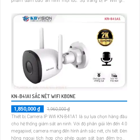
phẩm đảm bảo an ninh mọi lúc. Sự trang bị IP Wifi giúp
truyền dữ liệu mạnh mẽ, không ảnh hưởng đến chất lượng
hình ảnh
KN-B41A1 SẮC NÉT WIFI KBONE
1,850,000 ₫
1,960,000 ₫
Thiết bị Camera IP Wifi KN-B41A1 là sự lựa chọn hàng đầu
cho hệ thống giám sát an ninh. Với độ phân giải lên đến 4.0
megapixel, camera mang đến hình ảnh sắc nét, chi tiết. Đèn
hồng ngoại tích hợp cho phép quan sát ban đêm trong