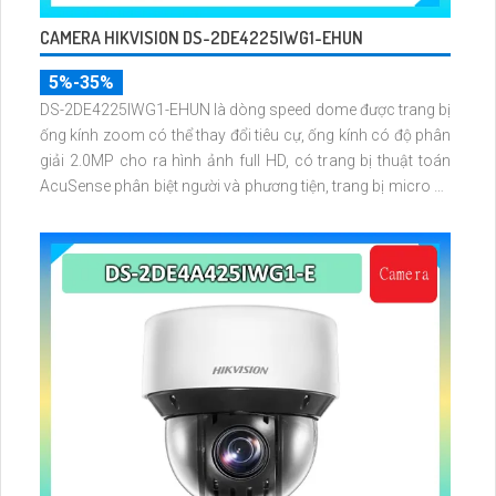
CAMERA HIKVISION DS-2DE4225IWG1-EHUN
5%-35%
DS-2DE4225IWG1-EHUN là dòng speed dome được trang bị
ống kính zoom có thể thay đổi tiêu cự, ống kính có độ phân
giải 2.0MP cho ra hình ảnh full HD, có trang bị thuật toán
AcuSense phân biệt người và phương tiện, trang bị micro và
loa giúp đàm thoại 2 chiều, nhìn ban đêm bằng hồng ngoại
100m