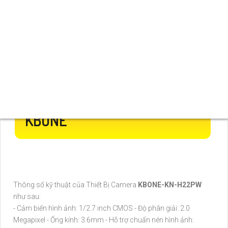
THÔNG SỐ QUAN TRỌNG
LẮP CAMERA WIFI KBONE
KN-H22PW CỦA HÃNG WIFI
KBONE
Thông số kỹ thuật của Thiết Bị Camera
KBONE-KN-H22PW
như sau:
- Cảm biến hình ảnh: 1/2.7 inch CMOS - Độ phân giải: 2.0
Megapixel - Ống kính: 3.6mm - Hỗ trợ chuẩn nén hình ảnh: