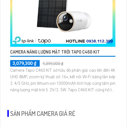
CAMERA NĂNG LƯỢNG MẶT TRỜI TAPO C460 KIT
3,079,300 ₫
4,399,000 ₫
Camera Tapo C460 KIT sở hữu độ phân giải cao lên đến 4K
UHD 8MP, zoom kỹ thuật số 16×, kết nối Wi-Fi băng tần kép
2. 4/5 GHz, pin lithium-ion 10000mAh tích hợp cùng tấm pin
năng lượng mặt trời 5. 2V/2. 5W. Tapo C460 KIT cũng hỗ trợ
quan sát ban đêm màu với cảm biến Starlight, tầm nhìn lên
đến 15 m
SẢN PHẨM CAMERA GIÁ RẺ