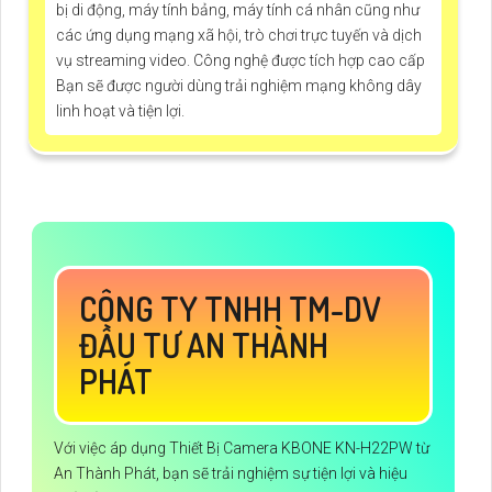
bị di động, máy tính bảng, máy tính cá nhân cũng như
các ứng dụng mạng xã hội, trò chơi trực tuyến và dịch
vụ streaming video. Công nghệ được tích hợp cao cấp
Bạn sẽ được người dùng trải nghiệm mạng không dây
linh hoạt và tiện lợi.
CÔNG TY TNHH TM-DV
ĐẦU TƯ AN THÀNH
PHÁT
Với việc áp dụng Thiết Bị Camera KBONE KN-H22PW từ
An Thành Phát, bạn sẽ trải nghiệm sự tiện lợi và hiệu