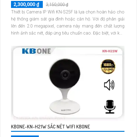
2,300,000 ₫
3,150,000 ₫
Thiết bị Camera IP Wifi KN-S25F là lựa chọn hoàn hảo cho
hệ thống giám sát gia đình hoặc căn hộ. Với độ phân giải
lên đến 2.0 megapixel, camera này mang đến chất lượng
hình ảnh sắc nét, đáp ứng tiêu chuẩn cao. Đặc biệt, với khả
năng xem ban đêm và hồng ngoại 30m, camera giúp bảo
vệ an ninh mọi lúc
KBONE-KN-H21W SẮC NÉT WIFI KBONE