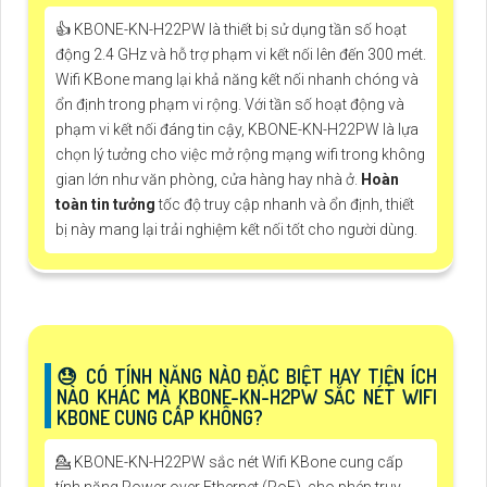
👍 KBONE-KN-H22PW là thiết bị sử dụng tần số hoạt
động 2.4 GHz và hỗ trợ phạm vi kết nối lên đến 300 mét.
Wifi KBone mang lại khả năng kết nối nhanh chóng và
ổn định trong phạm vi rộng. Với tần số hoạt động và
phạm vi kết nối đáng tin cậy, KBONE-KN-H22PW là lựa
chọn lý tưởng cho việc mở rộng mạng wifi trong không
gian lớn như văn phòng, cửa hàng hay nhà ở.
Hoàn
toàn tin tưởng
tốc độ truy cập nhanh và ổn định, thiết
bị này mang lại trải nghiệm kết nối tốt cho người dùng.
😓 CÓ TÍNH NĂNG NÀO ĐẶC BIỆT HAY TIỆN ÍCH
NÀO KHÁC MÀ KBONE-KN-H2PW SẮC NÉT WIFI
KBONE CUNG CẤP KHÔNG?
💁 KBONE-KN-H22PW sắc nét Wifi KBone cung cấp