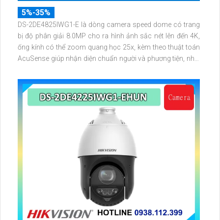
5%-35%
DS-2DE4825IWG1-E là dòng camera speed dome có trang
bị độ phân giải 8.0MP cho ra hình ảnh sắc nét lên đến 4K,
ống kính có thể zoom quang học 25x, kèm theo thuật toán
AcuSense giúp nhận diện chuẩn người và phương tiện, nhìn
ban đêm hồng ngoại tầm xa lên đến 100m