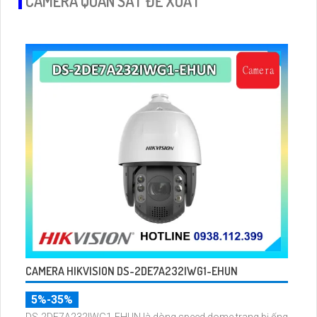
CAMERA QUAN SÁT ĐỀ XUẤT
CAMERA HIKVISION DS-2DE7A232IWG1-EHUN
5%-35%