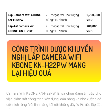
Lắp Camera Wifi KBONE
2.0 megapixel Chất lượng
2,700,000
KN-H22PW
đúng tiêu chuẩn
VNĐ
Lắp đặt camera wifi
2.0 megapixel Chất lượng
900,000
KBONE-KN-H21W
đúng tiêu chuẩn
VNĐ
CÔNG TRÌNH ĐƯỢC KHUYẾN
NGHỊ LẮP CAMERA WIFI
KBONE KN-H22PW MANG
LẠI HIỆU QUẢ
Camera Wifi KBONE KN-H22PW là lựa chọn đáng tin cậy cho
việc giám sát công trình xây dựng, cửa hàng và nhà xưởng có
diện tích rộng. Với tính năng kết nối không dây WiFi, việc lắp đặt