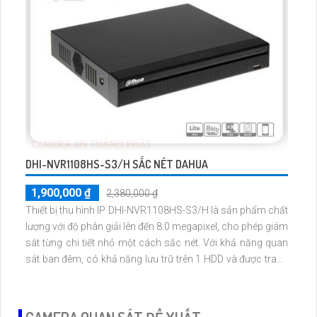
DHI-NVR1108HS-S3/H SẮC NÉT DAHUA
1,900,000 ₫
2,380,000 ₫
Thiết bị thu hình IP DHI-NVR1108HS-S3/H là sản phẩm chất
lượng với độ phân giải lên đến 8.0 megapixel, cho phép giám
sát từng chi tiết nhỏ một cách sắc nét. Với khả năng quan
sát ban đêm, có khả năng lưu trữ trên 1 HDD và được trang
bị công nghệ IP giúp không bị giảm chất lượng hình ảnh.
Ngoài ra, thiết bị còn hỗ trợ chuẩn kết nối ONVIF, phù hợp
cho việc giám sát trong kho hàng, nhà xưởng