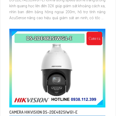
DS-2DE7A232IWG1-EHUN là dòng speed dome trang bị ống
kính quang học lên đến 32X giúp giám sát khoảng cách xa,
nhìn ban đêm bằng hồng ngoại 200m, hỗ trợ tính năng
AcuSense nâng cao hiệu quả giám sát an ninh, có tốc độ
lấy nét cao nhờ công nghệ Self-learning
CAMERA HIKVISION DS-2DE4825IWG1-E