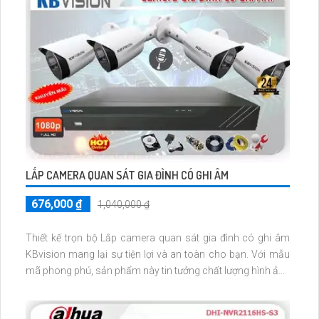
LẮP CAMERA QUAN SÁT GIA ĐÌNH CÓ GHI ÂM
676,000 ₫
1,040,000 ₫
Thiết kế trọn bộ Lắp camera quan sát gia đình có ghi âm
KBvision mang lại sự tiện lợi và an toàn cho bạn. Với mẫu
mã phong phú, sản phẩm này tin tưởng chất lượng hình ảnh
sáng đẹp và màu sắc tươi sáng với độ phân giải 2.0 MP. Bên
cạnh đó, sản phẩm còn được hưởng chiết khấu cao, giúp