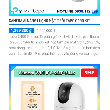
CAMERA AI NĂNG LƯỢNG MẶT TRỜI TAPO C400 KIT
1,399,300 ₫
1,999,000 ₫
Tapo C400 KIT với độ phân giải Full HD 1080P, pin lithium-
ion 5200mAh tích hợp kết hợp tấm pin mặt trời 5,2V/2,5W,
hoạt động trên băng tần 2,4 GHz, hỗ trợ tầm nhìn ban đêm
có màu lên đến 9m, phát hiện chuyển động và con người
bằng AI, đồng thời lưu trữ dữ liệu qua thẻ microSD lên đến
512GB