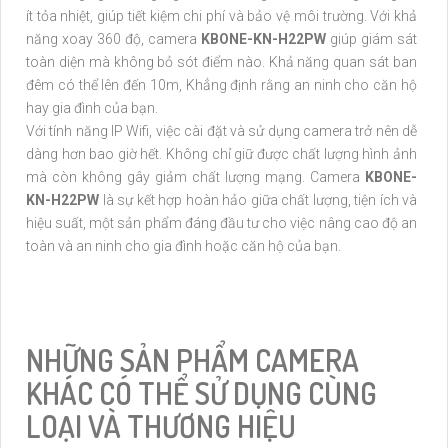
ít tỏa nhiệt, giúp tiết kiệm chi phí và bảo vệ môi trường. Với khả
năng xoay 360 độ, camera
KBONE-KN-H22PW
giúp giám sát
toàn diện mà không bỏ sót điểm nào. Khả năng quan sát ban
đêm có thể lên đến 10m, Khẳng định rằng an ninh cho căn hộ
hay gia đình của bạn.
Với tính năng IP Wifi, việc cài đặt và sử dụng camera trở nên dễ
dàng hơn bao giờ hết. Không chỉ giữ được chất lượng hình ảnh
mà còn không gây giảm chất lượng mạng. Camera
KBONE-
KN-H22PW
là sự kết hợp hoàn hảo giữa chất lượng, tiện ích và
hiệu suất, một sản phẩm đáng đầu tư cho việc nâng cao độ an
toàn và an ninh cho gia đình hoặc căn hộ của bạn.
NHỮNG SẢN PHẨM CAMERA
KHÁC CÓ THỂ SỬ DỤNG CÙNG
LOẠI VÀ THƯƠNG HIỆU