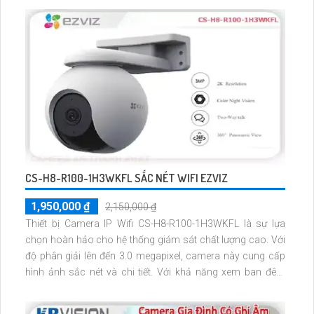
CS-H8-R100-1H3WKFL SẮC NÉT WIFI EZVIZ
1,950,000 ₫
2,150,000 ₫
Thiết bị Camera IP Wifi CS-H8-R100-1H3WKFL là sự lựa
chọn hoàn hảo cho hệ thống giám sát chất lượng cao. Với
độ phân giải lên đến 3.0 megapixel, camera này cung cấp
hình ảnh sắc nét và chi tiết. Với khả năng xem ban đêm
bằng hồng ngoại lên đến 30m, bạn có thể giám sát mọi lúc
mọi nơi mà không gặp khó khăn