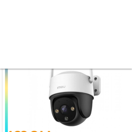
❈ Hình ảnh ban đêm :
Hồng Ngoại 10m Hồng Ngoại Smart IR.
🤹 Mẫu Camera
Xoay 360.
️🛃 Điểm Nỗi Bật :
Thu Âm Và Loa.