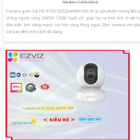
Giá Bán: 7,300,000 ₫
Camera giám sát HD IP DS-2DE2A404IW-DE3/W là sản phẩm mang đến k
chống ngược sáng DWDR 120db tuyệt vời, giúp tạo ra hình ảnh rõ nét h
điều kiện ánh sáng mạnh. Với tính năng hồng ngoại 20m, camera cho p
sát ban đêm một cách dễ dàng