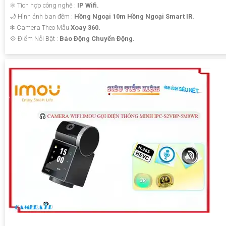
⚛️ Tích hợp công nghệ :
IP Wifi.
🌙 Hình ảnh ban đêm :
Hồng Ngoại 10m Hồng Ngoại Smart IR.
❄ Camera Theo Mẫu
Xoay 360.
️💠 Điểm Nỗi Bật :
Báo Động Chuyển Động.