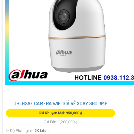
DH-H3AE CAMERA WIFI GIÁ RẺ XOAY 360 3MP
Giá Khuyến Mại: 950,000 ₫
Giá Bán: 1,200,000 ₫
✨ Độ Phân giải :
2K Lite .