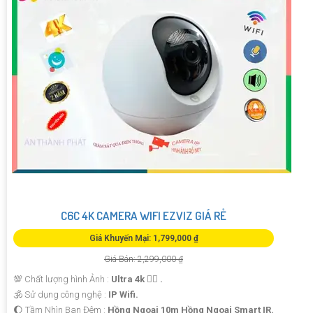
C6C 4K CAMERA WIFI EZVIZ GIÁ RẺ
Giá Khuyến Mại: 1,799,000 ₫
Giá Bán: 2,299,000 ₫
💯 Chất lượng hình Ảnh :
Ultra 4k 👍🏾 .
🕉️ Sử dụng công nghệ :
IP Wifi.
🌔 Tầm Nhìn Ban Đêm :
Hồng Ngoại 10m Hồng Ngoại Smart IR.