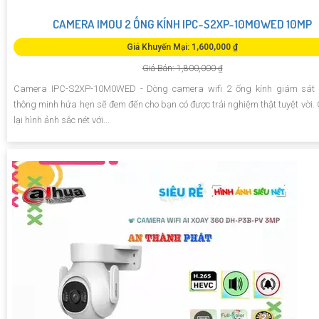
CAMERA IMOU 2 ỐNG KÍNH IPC-S2XP-10M0WED 10MP
Giá Khuyến Mại: 1,600,000 ₫
Giá Bán: 1,800,000 ₫
Camera IPC-S2XP-10M0WED - Dòng camera wifi 2 ống kính giám sát 
thông minh hứa hẹn sẽ đem đến cho bạn có được trải nghiệm thật tuyệt vời. 
lại hình ảnh sắc nét với...