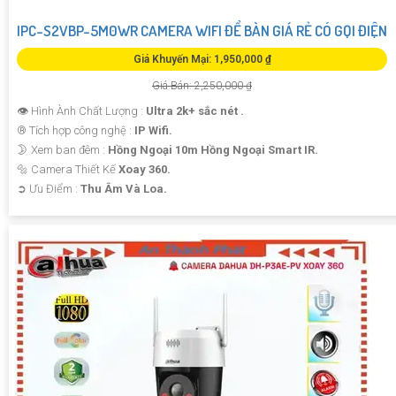
IPC-S2VBP-5M0WR CAMERA WIFI ĐỂ BÀN GIÁ RẺ CÓ GỌI ĐIỆN
Giá Khuyến Mại: 1,950,000 ₫
Giá Bán: 2,250,000 ₫
👁 Hình Ành Chất Lượng :
Ultra 2k+ sắc nét .
®️ Tích hợp công nghệ :
IP Wifi.
🌛 Xem ban đêm :
Hồng Ngoại 10m Hồng Ngoại Smart IR.
🔩 Camera Thiết Kế
Xoay 360.
️➲ Ưu Điểm :
Thu Âm Và Loa.