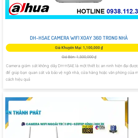
DH-H5AE CAMERA WIFI XOAY 360 TRONG NHÀ
Giá Khuyến Mại: 1,100,000 ₫
Giá Bán: 1,300,000 ₫
Camera giám sát không dây DH-H5AE là một thiết bị an ninh hiện đại được 
để giúp bạn quan sát và bảo vệ ngôi nhà, cửa hàng hoặc văn phòng của 
cách hiệu quả