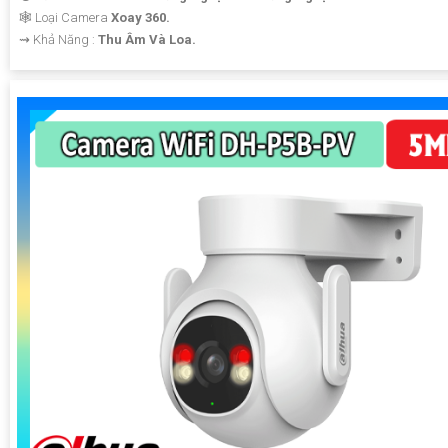
🕸️ Loại Camera
Xoay 360.
️⇝ Khả Năng :
Thu Âm Và Loa.