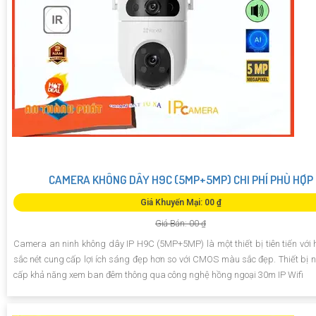
CAMERA KHÔNG DÂY H9C (5MP+5MP) CHI PHÍ PHÙ HỢP
Giá Khuyến Mại: 00 ₫
Giá Bán: 00 ₫
Camera an ninh không dây IP H9C (5MP+5MP) là một thiết bị tiên tiến với 
sắc nét cung cấp lợi ích sáng đẹp hơn so với CMOS màu sắc đẹp. Thiết bị 
cấp khả năng xem ban đêm thông qua công nghệ hồng ngoại 30m IP Wifi