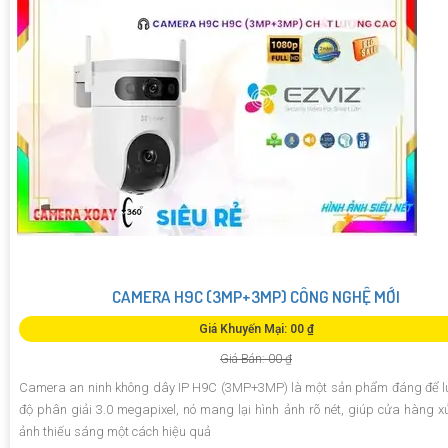
CAMERA H9C (3MP+3MP) CÔNG NGHỆ MỚI
Giá Khuyến Mại: 00 ₫
Giá Bán: 00 ₫
Camera an ninh không dây IP H9C (3MP+3MP) là một sản phẩm đáng để lư
độ phân giải 3.0 megapixel, nó mang lại hình ảnh rõ nét, giúp cửa hàng xử
ảnh thiếu sáng một cách hiệu quả