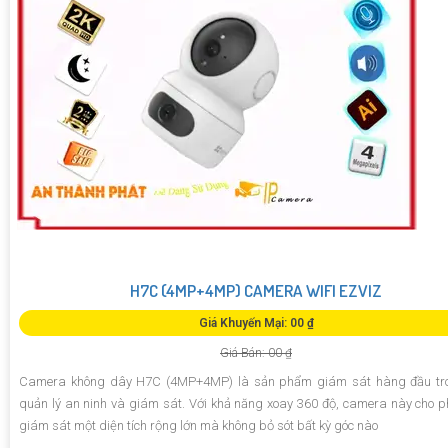
H7C (4MP+4MP) CAMERA WIFI EZVIZ
Giá Khuyến Mại: 00 ₫
Giá Bán: 00 ₫
Camera không dây H7C (4MP+4MP) là sản phẩm giám sát hàng đầu tro
quản lý an ninh và giám sát. Với khả năng xoay 360 độ, camera này cho 
giám sát một diện tích rộng lớn mà không bỏ sót bất kỳ góc nào