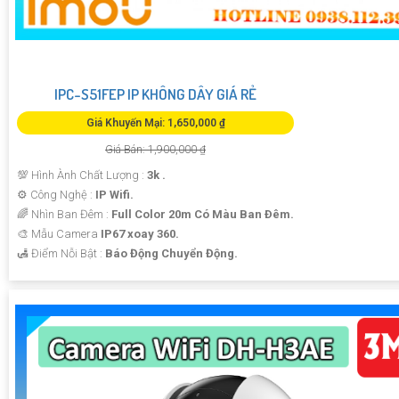
IPC-S51FEP IP KHÔNG DÂY GIÁ RẺ
Giá Khuyến Mại: 1,650,000 ₫
Giá Bán: 1,900,000 ₫
💯 Hình Ành Chất Lượng :
3k .
⚙ Công Nghệ :
IP Wifi.
🌈 Nhìn Ban Đêm :
Full Color 20m Có Màu Ban Ðêm.
🎨 Mẫu Camera
IP67 xoay 360.
️🛃 Điểm Nỗi Bật :
Báo Động Chuyển Động.