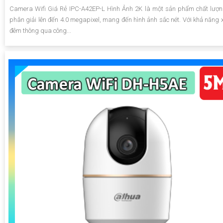
Camera Wifi Giá Rẻ IPC-A42EP-L Hình Ảnh 2K là một sản phẩm chất lượn
phân giải lên đến 4.0 megapixel, mang đến hình ảnh sắc nét. Với khả năng
đêm thông qua công...