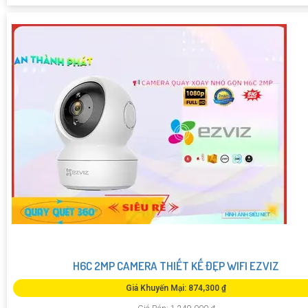
H6C 2MP CAMERA THIẾT KẾ ĐẸP WIFI EZVIZ
Giá Khuyến Mại: 874,300 ₫