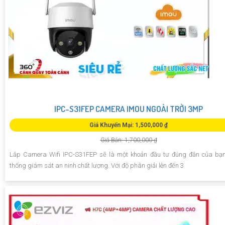
IPC-S31FEP CAMERA IMOU NGOÀI TRỜI 3MP
Giá Khuyến Mại: 1,500,000 ₫
Giá Bán: 1,700,000 ₫
Lắp Camera Wifi IPC-S31FEP sẽ là một khoản đầu tư đúng đắn của bạn
thống giám sát an ninh chất lượng. Với độ phân giải lên đến 3