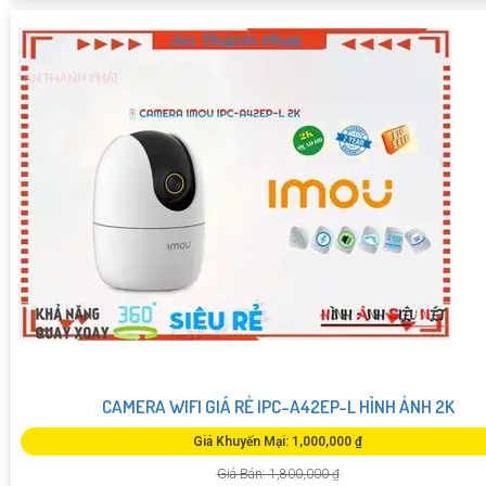
CAMERA WIFI GIÁ RẺ IPC-A42EP-L HÌNH ẢNH 2K
Giá Khuyến Mại: 1,000,000 ₫
Giá Bán: 1,800,000 ₫