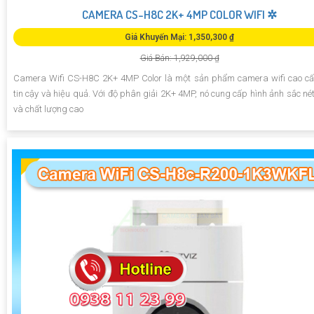
CAMERA CS-H8C 2K+ 4MP COLOR WIFI ✲
Giá Khuyến Mại: 1,350,300 ₫
Giá Bán: 1,929,000 ₫
Camera Wifi CS-H8C 2K+ 4MP Color là một sản phẩm camera wifi cao c
tin cậy và hiệu quả. Với độ phân giải 2K+ 4MP, nó cung cấp hình ảnh sắc nét,
và chất lượng cao