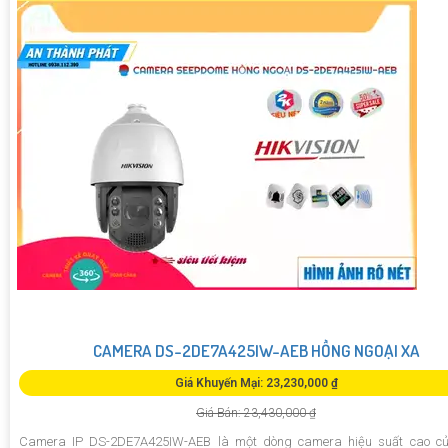
CAMERA DS-2DE7A425IW-AEB HỒNG NGOẠI XA
Giá Khuyến Mại: 23,230,000 ₫
Giá Bán: 23,430,000 ₫
Camera IP DS-2DE7A425IW-AEB là một dòng camera hiệu suất cao c