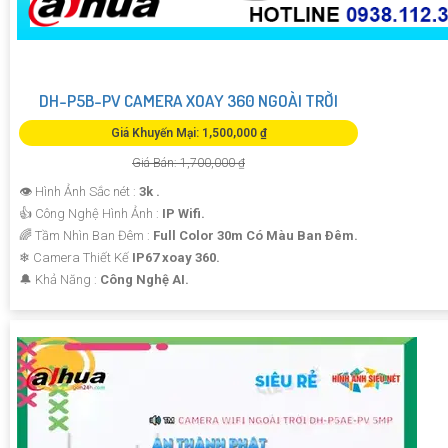
DH-P5B-PV CAMERA XOAY 360 NGOÀI TRỜI
Giá Khuyến Mại: 1,500,000 ₫
Giá Bán: 1,700,000 ₫
👁 Hình Ảnh Sắc nét :
3k .
👍 Công Nghệ Hình Ảnh :
IP Wifi.
🌈 Tầm Nhìn Ban Đêm :
Full Color 30m Có Màu Ban Ðêm.
❄ Camera Thiết Kế
IP67 xoay 360.
️🔔 Khả Năng :
Công Nghệ AI.