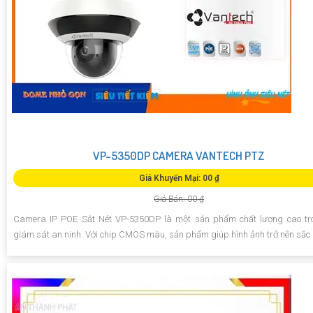
VP-5350DP CAMERA VANTECH PTZ
Giá Khuyến Mại: 00 ₫
Giá Bán: 00 ₫
Camera IP POE Sắt Nét VP-5350DP là một sản phẩm chất lượng cao tro
giám sát an ninh. Với chip CMOS màu, sản phẩm giúp hình ảnh trở nên sắc 