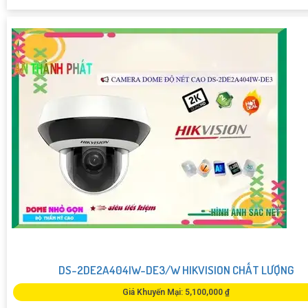
DS-2DE2A404IW-DE3/W HIKVISION CHẤT LƯỢNG
Giá Khuyến Mại: 5,100,000 ₫