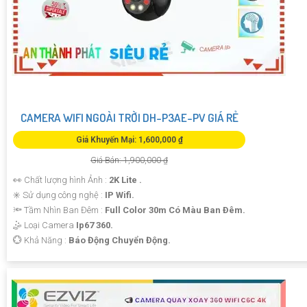
CAMERA WIFI NGOÀI TRỜI DH-P3AE-PV GIÁ RẺ
Giá Khuyến Mại: 1,600,000 ₫
Giá Bán: 1,900,000 ₫
👀 Chất lượng hình Ảnh :
2K Lite .
✳️ Sử dụng công nghệ :
IP Wifi.
🔦 Tầm Nhìn Ban Đêm :
Full Color 30m Có Màu Ban Ðêm.
🤹 Loại Camera
Ip67 360.
️💮 Khả Năng :
Báo Động Chuyển Động.