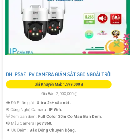
DH-P5AE-PV CAMERA GIÁM SÁT 360 NGOÀI TRỜI
Giá Khuyến Mại: 1,599,000 ₫
Giá Bán: 2,000,000 ₫
👁 Độ Phân giải :
Ultra 2k+ sắc nét .
®️ Công Nghệ Camera :
IP Wifi.
💡 Xem ban đêm :
Full Color 30m Có Màu Ban Ðêm.
🎼️ Mẫu Camera
Ip67 360.
️🔈 Ưu Điểm :
Báo Động Chuyển Động.