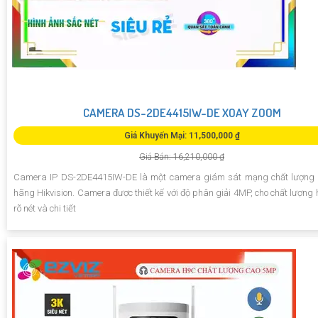
CAMERA DS-2DE4415IW-DE XOAY ZOOM
Giá Khuyến Mại: 11,500,000 ₫
Giá Bán: 16,210,000 ₫
Camera IP DS-2DE4415IW-DE là một camera giám sát mạng chất lượng 
hãng Hikvision. Camera được thiết kế với độ phân giải 4MP, cho chất lượng 
rõ nét và chi tiết