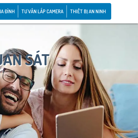
IA ĐÌNH
TƯ VẤN LẮP CAMERA
THIẾT BỊ AN NINH
UAN SÁT