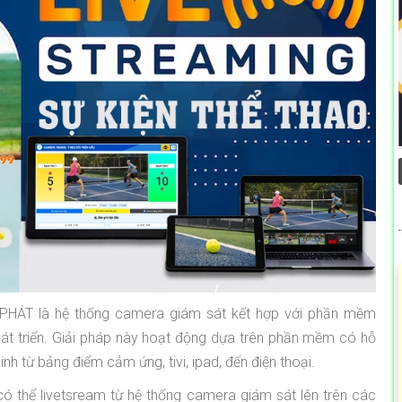
HÁT là hệ thống camera giám sát kết hợp với phần mềm
hát triển. Giải pháp này hoạt động dựa trên phần mềm có hỗ
inh từ bảng điểm cảm ứng, tivi, ipad, đến điện thoại.
thể livetsream từ hệ thống camera giám sát lên trên các