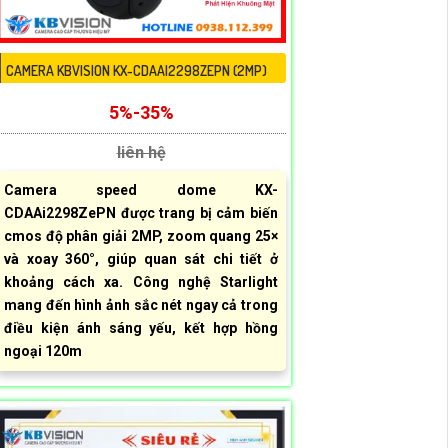
CAMERA KBVISION KX-CDAAI2298ZEPN (2MP)
5%-35%
liên hệ
Camera speed dome KX-
CDAAi2298ZePN được trang bị cảm biến
cmos độ phân giải 2MP, zoom quang 25×
và xoay 360°, giúp quan sát chi tiết ở
khoảng cách xa. Công nghệ Starlight
mang đến hình ảnh sắc nét ngay cả trong
điều kiện ánh sáng yếu, kết hợp hồng
ngoại 120m