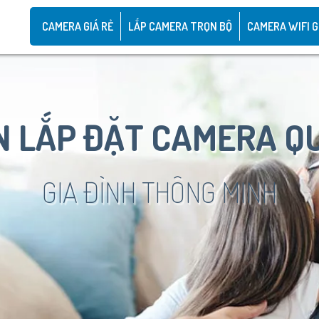
CAMERA GIÁ RẺ
LẮP CAMERA TRỌN BỘ
CAMERA WIFI G
 LẮP ĐẶT CAMERA Q
GIA ĐÌNH THÔNG MINH