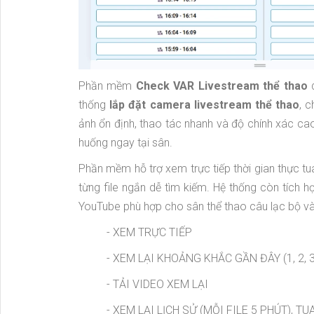
Phần mềm
Check VAR Livestream thể thao
d
thống
lắp đặt camera livestream thể thao
, c
ảnh ổn định, thao tác nhanh và độ chính xác cao.
huống ngay tại sân.
Phần mềm hỗ trợ xem trực tiếp thời gian thực tu
từng file ngắn dễ tìm kiếm. Hệ thống còn tích 
YouTube phù hợp cho sân thể thao câu lạc bộ và
- XEM TRỰC TIẾP
- XEM LẠI KHOẢNG KHẮC GẦN ĐÂY (1, 2,
- TẢI VIDEO XEM LẠI
- XEM LẠI LỊCH SỬ (MỖI FILE 5 PHÚT),