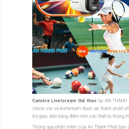
Camera Livetsream thể thao
tại AN THÀNH P
check var và livetsream được an thành phátt p
trợ giao diện bảng điểm trên các thiết bị thông m
Thông qua phần mềm của An Thành Phát bạn có 