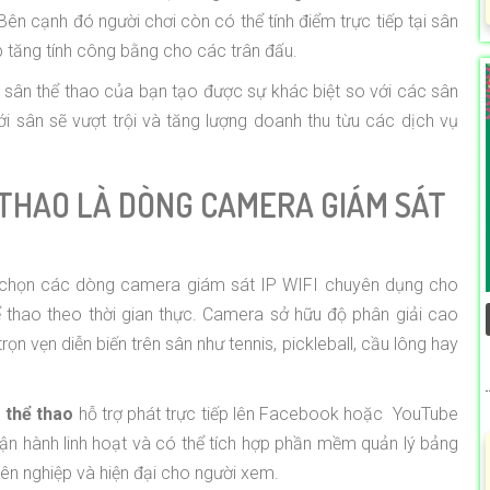
n cạnh đó người chơi còn có thể tính điểm trực tiếp tại sân
p tăng tính công bằng cho các trân đấu.
p sân thể thao của bạn tạo được sự khác biệt so với các sân
ới sân sẽ vượt trội và tăng lượng doanh thu từu các dịch vụ
THAO LÀ DÒNG CAMERA GIÁM SÁT
chọn các dòng camera giám sát IP WIFI chuyên dụng cho
hể thao theo thời gian thực. Camera sở hữu độ phân giải cao
rọn vẹn diễn biến trên sân như tennis, pickleball, cầu lông hay
 thể thao
hỗ trợ phát trực tiếp lên Facebook hoặc YouTube
vận hành linh hoạt và có thể tích hợp phần mềm quản lý bảng
ên nghiệp và hiện đại cho người xem.