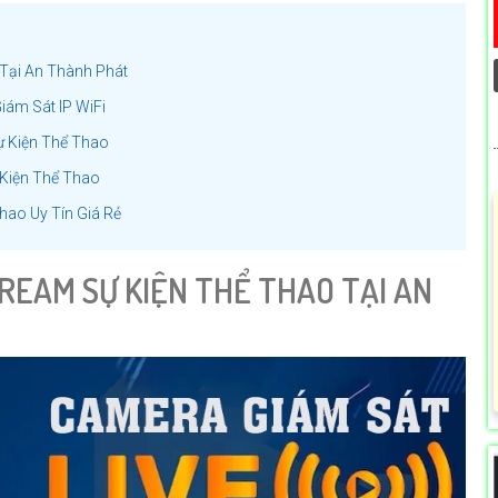
 Tại An Thành Phát
ám Sát IP WiFi
ự Kiện Thể Thao
 Kiện Thể Thao
hao Uy Tín Giá Rẻ
REAM SỰ KIỆN THỂ THAO TẠI AN