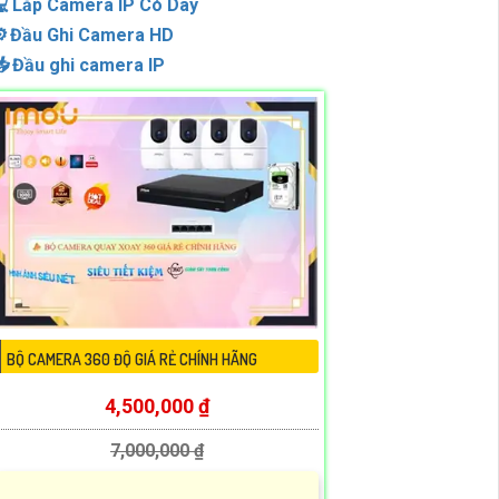

Lắp Camera IP Có Dây
️
Đầu Ghi Camera HD

Đầu ghi camera IP
BỘ CAMERA 360 ĐỘ GIÁ RẺ CHÍNH HÃNG
4,500,000 ₫
7,000,000 ₫