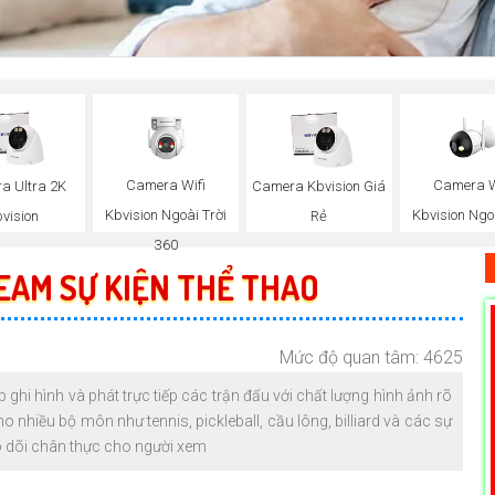
Camera Wifi
Camera W
a Ultra 2K
Camera Kbvision Giá
Kbvision Ngoài Trời
Kbvision Ngo
vision
Rẻ
360
EAM SỰ KIỆN THỂ THAO
Mức độ quan tâm: 4625
 ghi hình và phát trực tiếp các trận đấu với chất lượng hình ảnh rõ
o nhiều bộ môn như tennis, pickleball, cầu lông, billiard và các sự
o dõi chân thực cho người xem