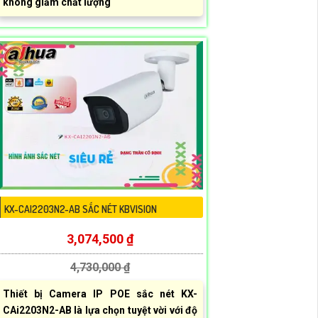
không giảm chất lượng
KX-CAI2203N2-AB SẮC NÉT KBVISION
3,074,500 ₫
4,730,000 ₫
Thiết bị Camera IP POE sắc nét KX-
CAi2203N2-AB là lựa chọn tuyệt vời với độ