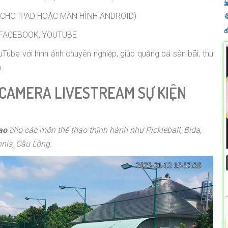

 CHO IPAD HOẶC MÀN HÌNH ANDROID)
⚙

 FACEBOOK, YOUTUBE
uTube với hình ảnh chuyên nghiệp, giúp quảng bá sân bãi, thu
.
 CAMERA LIVESTREAM SỰ KIỆN
ao
cho các môn thể thao thịnh hành như Pickleball, Bida,
nis, Cầu Lông.