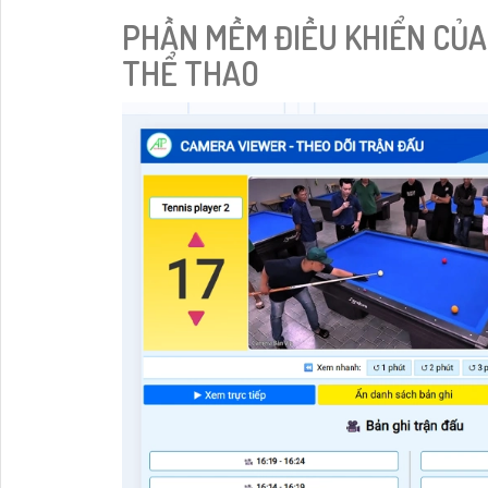
PHẦN MỀM ĐIỀU KHIỂN CỦA
THỂ THAO