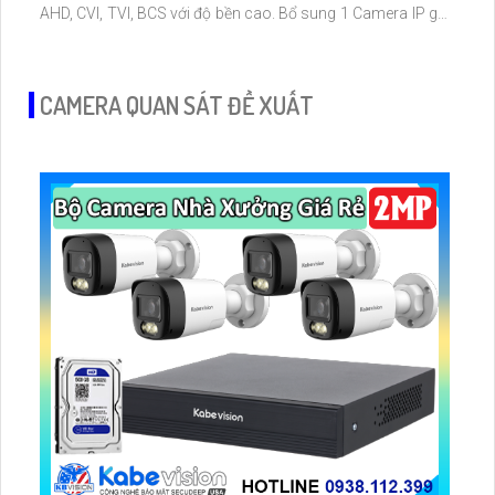
AHD, CVI, TVI, BCS với độ bền cao. Bổ sung 1 Camera IP giá
rẻ cho công trình nhỏ
CAMERA QUAN SÁT ĐỀ XUẤT