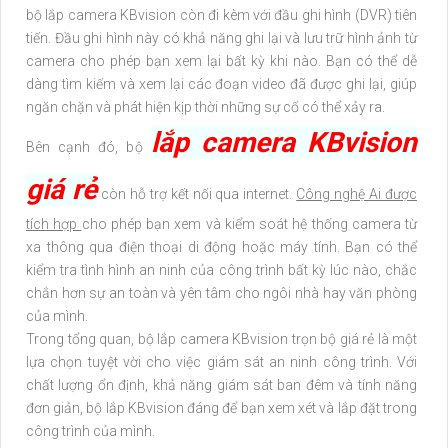
bộ lắp camera KBvision còn đi kèm với đầu ghi hình (DVR) tiên
tiến. Đầu ghi hình này có khả năng ghi lại và lưu trữ hình ảnh từ
camera cho phép bạn xem lại bất kỳ khi nào. Bạn có thể dễ
dàng tìm kiếm và xem lại các đoạn video đã được ghi lại, giúp
ngăn chặn và phát hiện kịp thời những sự cố có thể xảy ra.
lắp camera KBvision
Bên cạnh đó, bộ
giá rẻ
còn hỗ trợ kết nối qua internet.
Công nghệ Ai được
tích hợp
cho phép bạn xem và kiểm soát hệ thống camera từ
xa thông qua điện thoại di động hoặc máy tính. Bạn có thể
kiểm tra tình hình an ninh của công trình bất kỳ lúc nào, chắc
chắn hơn sự an toàn và yên tâm cho ngôi nhà hay văn phòng
của mình.
Trong tổng quan, bộ lắp camera KBvision trọn bộ giá rẻ là một
lựa chọn tuyệt vời cho việc giám sát an ninh công trình. Với
chất lượng ổn định, khả năng giám sát ban đêm và tính năng
đơn giản, bộ lắp KBvision đáng để bạn xem xét và lắp đặt trong
công trình của mình.