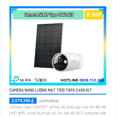
linh hoạt qua thẻ microSD tối đa 256GB hoặc lưu đám mây
dễ lắp đặt cho gia đình và văn phòng nhỏ.
CAMERA NĂNG LƯỢNG MẶT TRỜI TAPO C460 KIT
3,079,300 ₫
4,399,000 ₫
Camera Tapo C460 KIT sở hữu độ phân giải cao lên đến 4K
UHD 8MP, zoom kỹ thuật số 16×, kết nối Wi-Fi băng tần kép