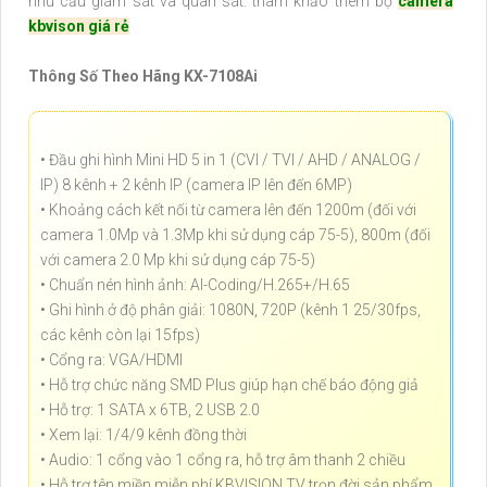
nhu cầu giám sát và quan sát. tham khảo thêm bộ
camera
kbvison giá rẻ
Thông Số Theo Hãng KX-7108Ai
• Đầu ghi hình Mini HD 5 in 1 (CVI / TVI / AHD / ANALOG /
IP) 8 kênh + 2 kênh IP (camera IP lên đến 6MP)
• Khoảng cách kết nối từ camera lên đến 1200m (đối với
camera 1.0Mp và 1.3Mp khi sử dụng cáp 75-5), 800m (đối
với camera 2.0 Mp khi sử dụng cáp 75-5)
• Chuẩn nén hình ảnh: AI-Coding/H.265+/H.65
• Ghi hình ở độ phân giải: 1080N, 720P (kênh 1 25/30fps,
các kênh còn lại 15fps)
• Cổng ra: VGA/HDMI
• Hỗ trợ chức năng SMD Plus giúp hạn chế báo động giả
• Hỗ trợ: 1 SATA x 6TB, 2 USB 2.0
• Xem lại: 1/4/9 kênh đồng thời
• Audio: 1 cổng vào 1 cổng ra, hỗ trợ âm thanh 2 chiều
• Hỗ trợ tên miền miễn phí KBVISION.TV trọn đời sản phẩm