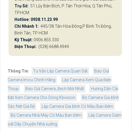
Trụ Sở:
51 Lũy Bán Bích, P. Tân Thới Hòa, Q.Tân Phú,
TP.HCM
Hotline: 0938.11.23.99
Chi Nhánh 1:
445/38 Tân Hòa Đông,P Bình Trị Đông,
Bình Tân, TP HCM
Kỹ Thuật:
0906.855.330
Điện Thoại:
(028) 6688.4949
Thông Tin:
Tư Vấn Lắp Camera Quan Sát
Báo Giá
Camera Imou Chính Hãng
Lắp Camera Xem Qua Điện
Thoại
Báo Giá Camera Jtech Mới Nhất
Hường Dẫn Cài
Đặt Xem Camera Cho Dòng Kbvision
Bộ Camera Gia Đình
Sắc Nét Giá Rẻ
Lắp Camera Gia Đình Có Màu Ban Đêm
Bộ Camera Nhà Máy Có Màu Ban Đêm
Lắp Camera Giám
sát Dây Chuyền Nhà xưởng