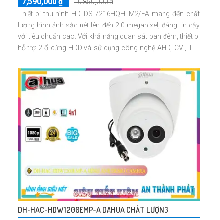
7,590,000 ₫
10,850,000 ₫
Thiết bị thu hình HD IDS-7216HQHI-M2/FA mang đến chất
lượng hình ảnh sắc nét lên đến 2.0 megapixel, đáng tin cậy
với tiêu chuẩn cao. Với khả năng quan sát ban đêm, thiết bị
hỗ trợ 2 ổ cứng HDD và sử dụng công nghệ AHD, CVI, TVI,
BCS cho khả năng truyền tải dữ liệu nhanh chóng và ổn
định
DH-HAC-HDW1200EMP-A DAHUA CHẤT LƯỢNG