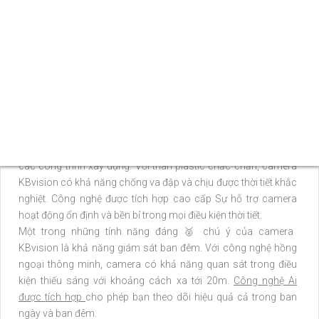
thống camera giám sát là rất cần thiết để bảo vệ sự an ninh và
hạn chế tội phạm. Và một trong những lựa chọn phổ biến cho
người dùng là bộ lắp camera KBvision, một thương hiệu nổi
tiếng và được tin dùng trên thị trường.
Bộ lắp camera KBvision trọn bộ giá rẻ bao gồm các thiết bị cơ
bản như: camera, đầu ghi hình (DVR), ổ cứng lưu trữ, đầu nối
cáp, và các phụ kiện cần thiết khác. Bộ sản phẩm này là sự kết
hợp hoàn hảo giữa chất lượng và giá trị, mang lại sự an tâm và
tiện lợi cho người dùng.
Camera KBvision trong bộ lắp được thiết kế đặc biệt để phục vụ
các công trình xây dựng. Với thân plastic chắc chắn, camera
KBvision có khả năng chống va đập và chịu được thời tiết khắc
nghiệt. Công nghệ được tích hợp cao cấp Sự hỗ trợ camera
hoạt động ổn định và bền bỉ trong mọi điều kiện thời tiết.
Một trong những tính năng đáng ️🥈 chú ý của camera
KBvision là khả năng giám sát ban đêm. Với công nghệ hồng
ngoại thông minh, camera có khả năng quan sát trong điều
kiện thiếu sáng với khoảng cách xa tới 20m.
Công nghệ Ai
được tích hợp
cho phép bạn theo dõi hiệu quả cả trong ban
ngày và ban đêm.