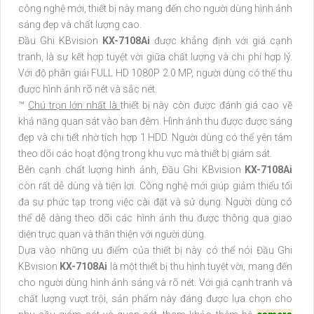
công nghệ mới, thiết bị này mang đến cho người dùng hình ảnh
sáng đẹp và chất lượng cao.
Đầu Ghi KBvision
KX-7108Ai
được khẳng định với giá cạnh
tranh, là sự kết hợp tuyệt vời giữa chất lượng và chi phí hợp lý.
Với độ phân giải FULL HD 1080P 2.0 MP, người dùng có thể thu
được hình ảnh rõ nét và sắc nét.
™️
Chú trọn lớn nhất là
thiết bị này còn được đánh giá cao về
khả năng quan sát vào ban đêm. Hình ảnh thu được được sáng
đẹp và chi tiết nhờ tích hợp 1 HDD. Người dùng có thể yên tâm
theo dõi các hoạt động trong khu vực mà thiết bị giám sát.
Bên cạnh chất lượng hình ảnh, Đầu Ghi KBvision
KX-7108Ai
còn rất dễ dùng và tiện lợi. Công nghệ mới giúp giảm thiểu tối
đa sự phức tạp trong việc cài đặt và sử dụng. Người dùng có
thể dễ dàng theo dõi các hình ảnh thu được thông qua giao
diện trực quan và thân thiện với người dùng.
Dựa vào những ưu điểm của thiết bị này có thể nói Đầu Ghi
KBvision
KX-7108Ai
là một thiết bị thu hình tuyệt vời, mang đến
cho người dùng hình ảnh sáng và rõ nét. Với giá cạnh tranh và
chất lượng vượt trội, sản phẩm này đáng được lựa chọn cho