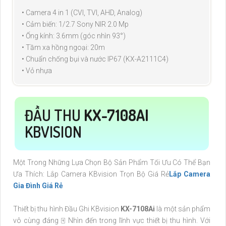
• Camera 4 in 1 (CVI, TVI, AHD, Analog)
• Cảm biến: 1/2.7 Sony NIR 2.0 Mp
• Ống kính: 3.6mm (góc nhìn 93°)
• Tầm xa hồng ngoại: 20m
• Chuẩn chống bụi và nước IP67 (KX-A2111C4)
• Vỏ nhựa
ĐẦU THU
KX-7108AI
KBVISION
Một Trong Những Lựa Chọn Bộ Sản Phẩm Tối Ưu Có Thể Bạn
Ưa Thích: Lắp Camera KBvision Trọn Bộ Giá Rẻ
Lắp Camera
Gia Đình Giá Rẻ
Thiết bị thu hình Đầu Ghi KBvision
KX-7108Ai
là một sản phẩm
vô cùng đáng 🀄 Nhìn đến trong lĩnh vực thiết bị thu hình. Với