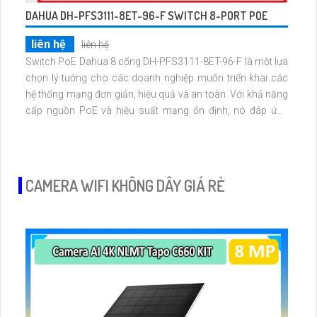
DAHUA DH-PFS3111-8ET-96-F SWITCH 8-PORT POE
liên hệ
liên hệ
Switch PoE Dahua 8 cổng DH-PFS3111-8ET-96-F là một lựa
chọn lý tưởng cho các doanh nghiệp muốn triển khai các
hệ thống mạng đơn giản, hiệu quả và an toàn. Với khả năng
cấp nguồn PoE và hiệu suất mạng ổn định, nó đáp ứng
được nhu cầu sử dụng của nhiều ứng dụng mạng khác
nhau trong môi trường công nghiệp và thương mại. Sản
phẩm MAC: 8K là bộ gộp cổng RJ45 mạnh mẽ với công
nghệ 8K và hỗ trợ IP POE
CAMERA WIFI KHÔNG DÂY GIÁ RẺ