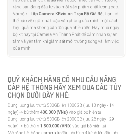
hấp dẫn. Bạn có thể tiết kiệm được nhiều tiền và tin tưởng
rằng bạn đang đầu tư vào một sản phẩm chất lượng cao.
Với bộ kit
Lắp Camera KBvision Trọn Bộ Giá Rẻ
, bạn có
thể bảo vệ ngôi nhà hoặc văn phòng của mình một cách
hiệu quả mà không cần tốn quá nhiều tiền. Hãy mua ngay
bộ kit này tại Camera An Thành Phát để cảm nhận sự an
tâm và yên tâm khi giám sát môi trường sống và làm việc
của mình.
QUÝ KHÁCH HÀNG CÓ NHU CẦU NÂNG
CẤP HỆ THỐNG HÃY XEM QUA CÁC TÙY
CHỌN DƯỚI ĐÂY NHÉ:
Dung lượng lưu trữ từ 500GB lên 1000GB (lưu 13 ngày - 14
ngày) -> bù thêm
400.000 (VNĐ)
vào giá bộ hiện tại
Dung lượng lưu trữ từ 500GB lên 2000GB (lưu 28 ngày - 29
ngày) -> bù thêm
1.500.000 (VNĐ
) vào giá bộ hiện tại
Mở rộng hệ thống camera từ đầu ghi hình 4 kênh lên đầu ghi