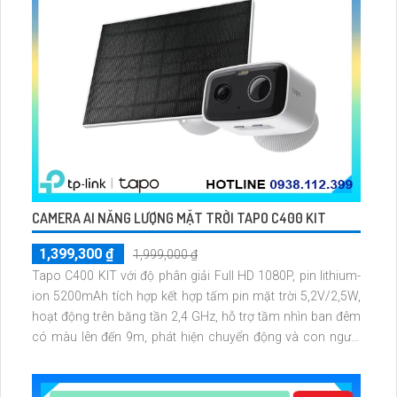
CAMERA AI NĂNG LƯỢNG MẶT TRỜI TAPO C400 KIT
1,399,300 ₫
1,999,000 ₫
Tapo C400 KIT với độ phân giải Full HD 1080P, pin lithium-
ion 5200mAh tích hợp kết hợp tấm pin mặt trời 5,2V/2,5W,
hoạt động trên băng tần 2,4 GHz, hỗ trợ tầm nhìn ban đêm
có màu lên đến 9m, phát hiện chuyển động và con người
bằng AI, đồng thời lưu trữ dữ liệu qua thẻ microSD lên đến
512GB