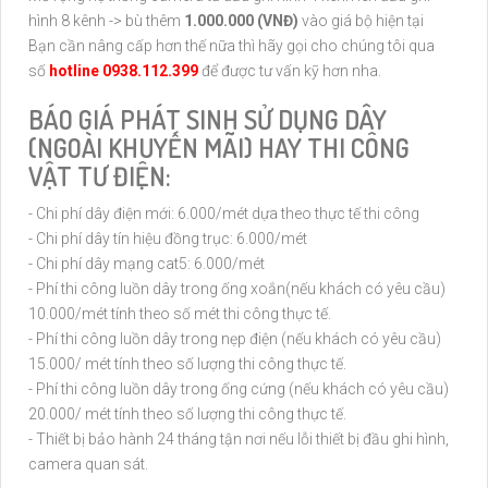
hình 8 kênh -> bù thêm
1.000.000 (VNĐ)
vào giá bộ hiện tại
Bạn cần nâng cấp hơn thế nữa thì hãy gọi cho chúng tôi qua
số
hotline 0938.112.399
để được tư vấn kỹ hơn nha.
BÁO GIÁ PHÁT SINH SỬ DỤNG DÂY
(NGOÀI KHUYẾN MÃI) HAY THI CÔNG
VẬT TƯ ĐIỆN:
- Chi phí dây điện mới: 6.000/mét dựa theo thực tế thi công
- Chi phí dây tín hiệu đồng trục: 6.000/mét
- Chi phí dây mạng cat5: 6.000/mét
- Phí thi công luồn dây trong ống xoắn(nếu khách có yêu cầu)
10.000/mét tính theo số mét thi công thực tế.
- Phí thi công luồn dây trong nẹp điện (nếu khách có yêu cầu)
15.000/ mét tính theo số lượng thi công thực tế.
- Phí thi công luồn dây trong ống cứng (nếu khách có yêu cầu)
20.000/ mét tính theo số lượng thi công thực tế.
- Thiết bị bảo hành 24 tháng tận nơi nếu lỗi thiết bị đầu ghi hình,
camera quan sát.