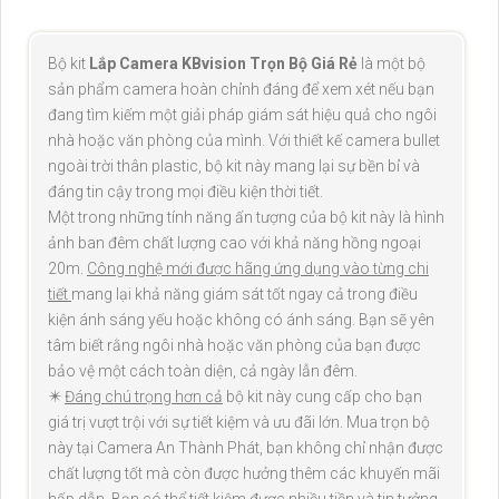
Bộ kit
Lắp Camera KBvision Trọn Bộ Giá Rẻ
là một bộ
sản phẩm camera hoàn chỉnh đáng để xem xét nếu bạn
đang tìm kiếm một giải pháp giám sát hiệu quả cho ngôi
nhà hoặc văn phòng của mình. Với thiết kế camera bullet
ngoài trời thân plastic, bộ kit này mang lại sự bền bỉ và
đáng tin cậy trong mọi điều kiện thời tiết.
Một trong những tính năng ấn tượng của bộ kit này là hình
ảnh ban đêm chất lượng cao với khả năng hồng ngoại
20m.
Công nghệ mới được hãng ứng dụng vào từng chi
tiết
mang lại khả năng giám sát tốt ngay cả trong điều
kiện ánh sáng yếu hoặc không có ánh sáng. Bạn sẽ yên
tâm biết rằng ngôi nhà hoặc văn phòng của bạn được
bảo vệ một cách toàn diện, cả ngày lẫn đêm.
✴️
Đáng chú trọng hơn cả
bộ kit này cung cấp cho bạn
giá trị vượt trội với sự tiết kiệm và ưu đãi lớn. Mua trọn bộ
này tại Camera An Thành Phát, bạn không chỉ nhận được
chất lượng tốt mà còn được hưởng thêm các khuyến mãi