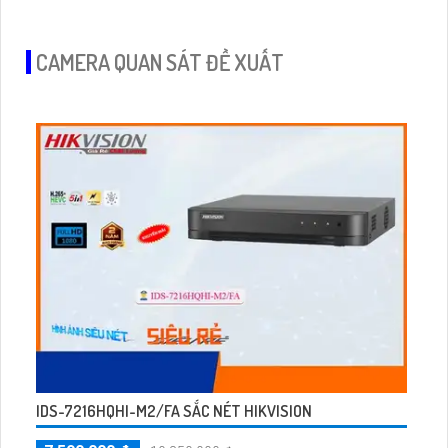
CAMERA QUAN SÁT ĐỀ XUẤT
IDS-7216HQHI-M2/FA SẮC NÉT HIKVISION