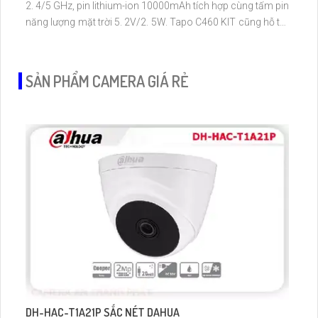
2. 4/5 GHz, pin lithium-ion 10000mAh tích hợp cùng tấm pin
năng lượng mặt trời 5. 2V/2. 5W. Tapo C460 KIT cũng hỗ trợ
quan sát ban đêm màu với cảm biến Starlight, tầm nhìn lên
đến 15 m
SẢN PHẨM CAMERA GIÁ RẺ
DH-HAC-T1A21P SẮC NÉT DAHUA