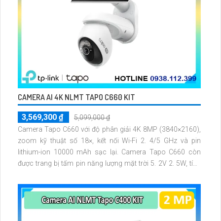
CAMERA AI 4K NLMT TAPO C660 KIT
3,569,300 ₫
5,099,000 ₫
Camera Tapo C660 với độ phân giải 4K 8MP (3840×2160),
zoom kỹ thuật số 18×, kết nối Wi-Fi 2. 4/5 GHz và pin
lithium-ion 10000 mAh sạc lại. Camera Tapo C660 còn
được trang bị tấm pin năng lượng mặt trời 5. 2V 2. 5W, tích
hợp AI phát hiện người, thú cưng, phương tiện, lưu trữ thẻ
microSD tối đa 512 GB