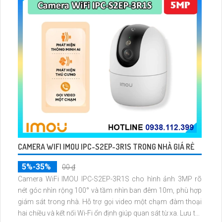
CAMERA WIFI IMOU IPC-S2EP-3R1S TRONG NHÀ GIÁ RẺ
5%-35%
00 ₫
Camera WiFi IMOU IPC-S2EP-3R1S cho hình ảnh 3MP rõ
nét góc nhìn rộng 100° và tầm nhìn ban đêm 10m, phù hợp
giám sát trong nhà. Hỗ trợ gọi video một chạm đàm thoại
hai chiều và kết nối Wi-Fi ổn định giúp quan sát từ xa. Lưu trữ