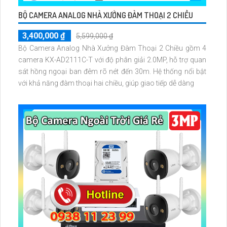
BỘ CAMERA ANALOG NHÀ XƯỞNG ĐÀM THOẠI 2 CHIỀU
3,400,000 ₫
5,599,000 ₫
Bộ Camera Analog Nhà Xưởng Đàm Thoại 2 Chiều gồm 4
camera KX-AD2111C-T với độ phân giải 2.0MP, hỗ trợ quan
sát hồng ngoại ban đêm rõ nét đến 30m. Hệ thống nổi bật
với khả năng đàm thoại hai chiều, giúp giao tiếp dễ dàng