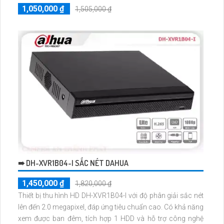
1,050,000 ₫
1,505,000 ₫
➠ DH-XVR1B04-I SẮC NÉT DAHUA
1,450,000 ₫
1,820,000 ₫
Thiết bị thu hình HD DH-XVR1B04-I với độ phân giải sắc nét
lên đến 2.0 megapixel, đáp ứng tiêu chuẩn cao. Có khả năng
xem được ban đêm, tích hợp 1 HDD và hỗ trợ công nghệ