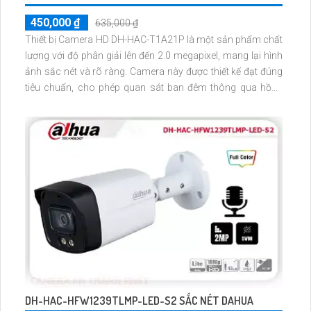
450,000 ₫
635,000 ₫
Thiết bị Camera HD DH-HAC-T1A21P là một sản phẩm chất
lượng với độ phân giải lên đến 2.0 megapixel, mang lại hình
ảnh sắc nét và rõ ràng. Camera này được thiết kế đạt đúng
tiêu chuẩn, cho phép quan sát ban đêm thông qua hồng
ngoại có tầm quan sát lên đến 20m, tiết kiệm và phù hợp
DH-HAC-HFW1239TLMP-LED-S2 SẮC NÉT DAHUA