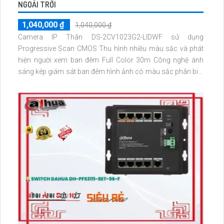
NGOÀI TRỜI
1,040,000 ₫
1,040,000 ₫
Camera IP Thân DS-2CV1023G2-LIDWF sử dụng
Progressive Scan CMOS Thu hình nhiều màu sắc và phát
hiện người xem ban đêm Full Color 30m Công nghệ ánh
sáng kép giám sát ban đêm hình ảnh có màu sắc phân biệt
người và hiển thị chi tiết rõ ràng thiếu sáng. Đây là Camera
Giá re với khả năng chống báo động giả thông qua phân
tích hình dạng người. DS-2CV1023G2-LIDWF là sự lựa chọn
lý tưởng cho bạn