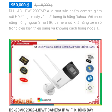
950,000 ₫
1,110,000 ₫
DH-HAC-HDW1200EMP-A là một sản phẩm camera giám
sát HD đáng tin cậy và chất lượng từ hãng Dahua. Với chức
năng hồng ngoại Smart IR, camera có khả năng xem rõ
trong điều kiện thiếu sáng và khoảng cách hồng ngoại lên
đến 50m. Đặc biệt, camera này được thiết kế chuyên dụng
cho việc giám sát ban đêm
DS-2CV1023G2-LIDWF CAMERA IP WIFI KHÔNG DÂY