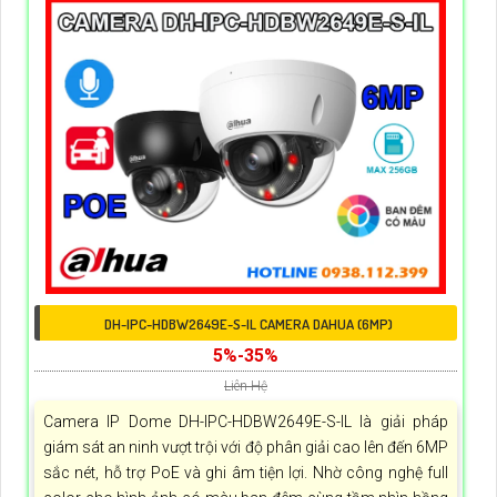
DH-IPC-HDBW2649E-S-IL CAMERA DAHUA (6MP)
5%-35%
Liên Hệ
Camera IP Dome DH-IPC-HDBW2649E-S-IL là giải pháp
giám sát an ninh vượt trội với độ phân giải cao lên đến 6MP
sắc nét, hỗ trợ PoE và ghi âm tiện lợi. Nhờ công nghệ full