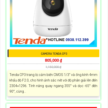
CAMERA TENDA CP3
805,000 ₫
1,150,000 ₫
Tenda CP3 trang bị cảm biến CMOS 1/3” và ống kính 4mm
khẩu độ F2.0, cho hình ảnh sắc nét với độ phân giải lên đến
2304×1296. Tính năng quay ngang 355° và dọc -65° đến
90°, cùng...