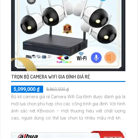
TRỌN BỘ CAMERA WIFI GIA ĐÌNH GIÁ RẺ
5,099,000 ₫
8,860,000 ₫
Bộ kit camera giá rẻ Camera Wifi Gia Đình được đánh giá là
một lựa chọn phù hợp cho các công trình gia đình. Với hình
ảnh sắc nét KBvision – một thương hiệu việt chất lượng
cao, người dùng có thể lựa chọn từ nhiều mẫu mã khác
nhau