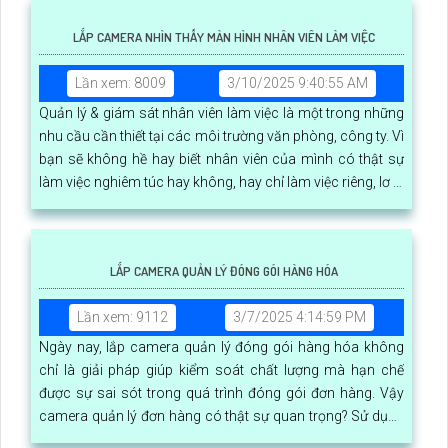
LẮP CAMERA NHÌN THẤY MÀN HÌNH NHÂN VIÊN LÀM VIỆC
Lần xem: 8009
3/10/2025 9:40:55 AM
Quản lý & giám sát nhân viên làm việc là một trong những
nhu cầu cần thiết tại các môi trường văn phòng, công ty. Vì
bạn sẽ không hề hay biết nhân viên của mình có thật sự
làm việc nghiêm túc hay không, hay chỉ làm việc riêng, lơ là
gây nên hiệu suất công việc kém
LẮP CAMERA QUẢN LÝ ĐÓNG GÓI HÀNG HÓA
Lần xem: 9112
3/7/2025 4:14:59 PM
Ngày nay, lắp camera quản lý đóng gói hàng hóa không
chỉ là giải pháp giúp kiểm soát chất lượng mà hạn chế
được sự sai sót trong quá trình đóng gói đơn hàng. Vậy
camera quản lý đơn hàng có thật sự quan trọng? Sử dụng
như thế nào? Chi phí lắp đặt ra sao? Mời bạn cùng xem qua