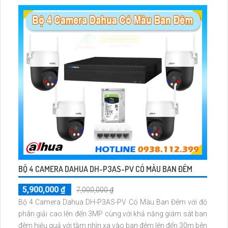
BỘ 4 CAMERA DAHUA DH-P3AS-PV CÓ MÀU BAN ĐÊM
5,900,000 ₫
7,000,000 ₫
Bộ 4 Camera Dahua DH-P3AS-PV Có Màu Ban Đêm với độ
phân giải cao lên đến 3MP cùng với khả năng giám sát ban
đêm hiệu quả với tầm nhìn xa vào ban đêm lên đến 30m bên