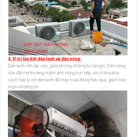
4. Vị trí lắp đặt dàn lạnh và dàn nóng:
Dàn lạnh nên lắp cao, giữa phòng, không bị cản gió. Dàn nóng
cần đặt nơi thoáng, tránh ánh nắng trực tiếp, và có khoảng
cách hợp lý với dàn lạnh để máy hoạt động hiệu quả, giảm hao
mòn và tiếng ồn.