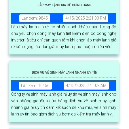
LẮP MÁY LẠNH GIÁ RẺ CHÍNH HÃNG
Lần xem: 9845
4/15/2025 2:21:03 PM
Lắp máy lạnh giá rẻ có nhiều cách khác nhau trong đó
chủ yếu chọn dòng máy lạnh tiết kiệm điện có công nghệ
inverter là tiêu chí cần quan tâm khi chọn lắp máy lạnh giá
rẻ sửa dụng lâu dai. giá máy lạnh phụ thuộc nhiều yếu tố
công nghệ thương hiệu công suất và loại máy lạnh
DỊCH VỤ VỆ SINH MÁY LẠNH NHANH UY TÍN
Lần xem: 10456
4/15/2025 9:41:03 AM
Công ty vệ sinh máy lạnh giá rẻ uy tín vệ sinh máy lạnh cho
văn phòng gia đình cửa hàng dịch vụ vệ sinh máy lạnh
nhanh giá rẻ uy tín cam kết sạch sẽ khử mùi, vệ sinh máy
lạnh uy tín bao gồm dịch vụ bơm ga kiểm tra máy lạnh vận
hành tối ưu