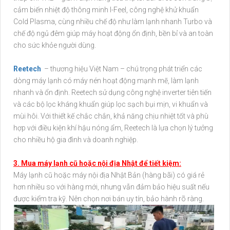
cảm biến nhiệt độ thông minh I-Feel, công nghệ khử khuẩn
Cold Plasma, cùng nhiều chế độ như làm lạnh nhanh Turbo và
chế độ ngủ đêm giúp máy hoạt động ổn định, bền bỉ và an toàn
cho sức khỏe người dùng.
Reetech
– thương hiệu Việt Nam – chú trọng phát triển các
dòng máy lạnh có máy nén hoạt động mạnh mẽ, làm lạnh
nhanh và ổn định. Reetech sử dụng công nghệ inverter tiên tiến
và các bộ lọc kháng khuẩn giúp lọc sạch bụi mịn, vi khuẩn và
mùi hôi. Với thiết kế chắc chắn, khả năng chịu nhiệt tốt và phù
hợp với điều kiện khí hậu nóng ẩm, Reetech là lựa chọn lý tưởng
cho nhiều hộ gia đình và doanh nghiệp.
3. Mua máy lạnh cũ hoặc nội địa Nhật để tiết kiệm:
Máy lạnh cũ hoặc máy nội địa Nhật Bản (hàng bãi) có giá rẻ
hơn nhiều so với hàng mới, nhưng vẫn đảm bảo hiệu suất nếu
được kiểm tra kỹ. Nên chọn nơi bán uy tín, bảo hành rõ ràng.