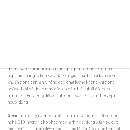
2. Chọn thương hiệu máy lạnh giá rẻ, chất lượng:
Trên thị trường máy lạnh hiện nay, Casper, Gree và Reetech là
những thương hiệu ngày càng được người tiêu dùng tin tưởng
nhờ ứng dụng công nghệ hiện đại, mang lại trải nghiệm sử
dụng tối ưu và tiết kiệm chi phí vận hành.
Casper
– thương hiệu Thái Lan – ghi điểm với công nghệ i-
Saving Inverter giúp máy vận hành êm ái, tiết kiệm điện năng
đến 60% so với dòng máy thường. Ngoài ra, Casper còn tích
hợp chức năng tự làm sạch iClean, giúp loại bỏ bụi bẩn và vi
khuẩn trong dàn lạnh, nâng cao chất lượng không khí trong
phòng. Một số dòng máy còn có cảm biến nhiệt độ thông
minh trên remote, tự điều chỉnh công suất làm lạnh theo vị trí
người dùng.
Gree
thương hiệu toàn cầu đến từ Trung Quốc, nổi bật với công
nghệ G10 Inverter, cho phép máy lạnh hoạt động ở tần số cực
thấp chỉ 1Hz – giảm điện năng tiêu thụ tối đa. Gree còn trang bị