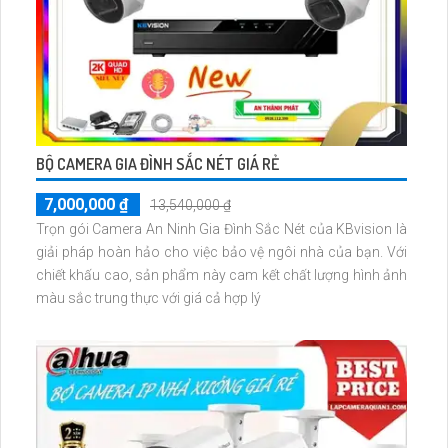
BỘ CAMERA GIA ĐÌNH SẮC NÉT GIÁ RẺ
7,000,000 ₫
13,540,000 ₫
Trọn gói Camera An Ninh Gia Đình Sắc Nét của KBvision là
giải pháp hoàn hảo cho việc bảo vệ ngôi nhà của bạn. Với
chiết khấu cao, sản phẩm này cam kết chất lượng hình ảnh
màu sắc trung thực với giá cả hợp lý