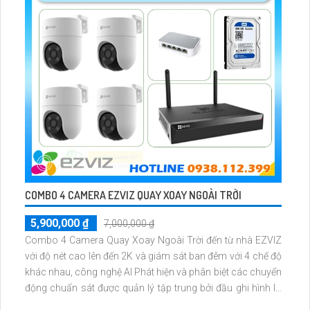
COMBO 4 CAMERA EZVIZ QUAY XOAY NGOÀI TRỜI
5,900,000 ₫
7,000,000 ₫
Combo 4 Camera Quay Xoay Ngoài Trời đến từ nhà EZVIZ
với độ nét cao lên đến 2K và giám sát ban đêm với 4 chế độ
khác nhau, công nghệ AI Phát hiện và phân biệt các chuyển
động chuẩn sát được quản lý tập trung bởi đầu ghi hình IP
WiFi