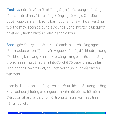
Toshiba
nổi bật với thiết kế đơn giản, hiện đại cùng khả năng
làm lạnh ổn định và ít hư hỏng. Công nghệ Magic Coil độc
quyền giúp dàn lạnh không bám bụi, hạn chế vi khuẩn và tăng
tuổi thọ máy. Toshiba cũng sử dụng Hybrid Inverter, giúp duy trì
nhiệt độ lý tưởng và tối ưu điện năng tiêu thụ.
Sharp
gây ấn tượng nhờ mức giá cạnh tranh và công nghệ
Plasmacluster Ion độc quyền – giúp khử mùi, diệt khuẩn, mang
đến không khí trong lành. Sharp cũng trang bị nhiều tính năng
thông minh như cảm biến nhiệt độ, chế độ Baby Sleep, và làm
lạnh nhanh Powerful Jet, phù hợp với người dùng đề cao sự
tiện nghi.
Tóm lại, Panasonic phù hợp với người ưu tiên chất lượng không
khí; Toshiba lý tưởng cho người tìm kiếm độ bền và tiết kiệm
điện; còn Sharp là lựa chọn tốt trong tầm giá với nhiều tính
năng hữu ích.