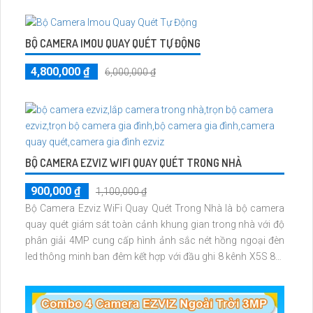
BỘ CAMERA IMOU QUAY QUÉT TỰ ĐỘNG
4,800,000 ₫
6,000,000 ₫
BỘ CAMERA EZVIZ WIFI QUAY QUÉT TRONG NHÀ
900,000 ₫
1,100,000 ₫
Bộ Camera Ezviz WiFi Quay Quét Trong Nhà là bộ camera
quay quét giám sát toàn cảnh khung gian trong nhà với độ
phân giải 4MP cung cấp hình ảnh sắc nét hồng ngoại đèn
led thông minh ban đêm kết hợp với đầu ghi 8 kênh X5S 8W
và ổ cứng 500GB giúp lưu trũ dữ liệu lâu dài