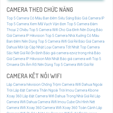
bài viết dưới đây nhe·
CAMERA THEO CHỨC NĂNG
Top 5 Camera Có Màu Ban Đêm Siêu Sáng
Báo Giá Camera IP
Top 5 Camera Xem Mã Vạch Vận Đơn
Top 5 Camera Đàm
Thoại 2 Chiều
Top 5 Camera Wifi Cho Gia Đình Nên Dùng
Báo
Giá Camera IP Hikvision
Top 5 Camera Nhà Xưởng Có Màu
Ban Đêm Nên Dùng
Top 5 Camera Wifi Giá Rẻ
Báo Giá Camera
Dahua Mới Up Cập Nhật
Loại Camera Tốt Nhất
Top Camera
Sắc Nét Giá Rẻ Ổn Định
Báo giá camera ezviz trong nhà
Báo
Giá Camera IP Hikvision Mới Nhất
Báo giá camera wifi
Top 5
Cmaera Ghi Âm Rõ Nên Dùng
Top 5 Camera Wifi Giá Rẻ
CAMERA KẾT NỐI WIFI
Lắp Camera hikvision Chống Trộm
Camera Wifi Dahua Ngoài
Trời
Lắp Đặt Camera Thân Ngoài Trời Imou
Camera Kbone
Xoay 360
Lắp Đặt Camera Wifi Dahua Trong Nhà Giá Rẻ
Lắp
Camera Wifi Dahua
Camera Wifi Imou Cube Ghi Hình Nét
Camera Wifi Xoay 360
Camera Wifi Xoay 360 Toàn Cảnh
Lắp