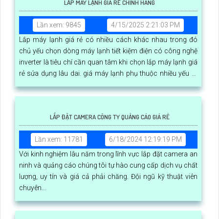
LẮP MÁY LẠNH GIÁ RẺ CHÍNH HÃNG
Lần xem: 9845
4/15/2025 2:21:03 PM
Lắp máy lạnh giá rẻ có nhiều cách khác nhau trong đó
chủ yếu chọn dòng máy lạnh tiết kiệm điện có công nghệ
inverter là tiêu chí cần quan tâm khi chọn lắp máy lạnh giá
rẻ sửa dụng lâu dai. giá máy lạnh phụ thuộc nhiều yếu tố
công nghệ thương hiệu công suất và loại máy lạnh
LẮP ĐẶT CAMERA CÔNG TY QUẢNG CÁO GIÁ RẺ
Lần xem: 11781
6/18/2024 12:19:19 PM
Với kinh nghiệm lâu năm trong lĩnh vực lắp đặt camera an
ninh và quảng cáo chúng tôi tự hào cung cấp dịch vụ chất
lượng, uy tín và giá cả phải chăng. Đội ngũ kỹ thuật viên
chuyên...