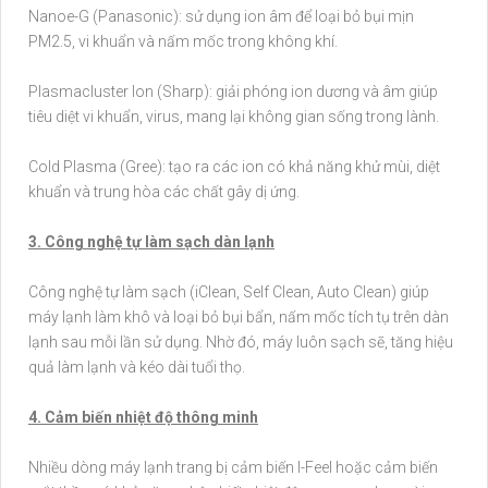
Nanoe-G (Panasonic): sử dụng ion âm để loại bỏ bụi mịn
PM2.5, vi khuẩn và nấm mốc trong không khí.
Plasmacluster Ion (Sharp): giải phóng ion dương và âm giúp
tiêu diệt vi khuẩn, virus, mang lại không gian sống trong lành.
Cold Plasma (Gree): tạo ra các ion có khả năng khử mùi, diệt
khuẩn và trung hòa các chất gây dị ứng.
3. Công nghệ tự làm sạch dàn lạnh
Công nghệ tự làm sạch (iClean, Self Clean, Auto Clean) giúp
máy lạnh làm khô và loại bỏ bụi bẩn, nấm mốc tích tụ trên dàn
lạnh sau mỗi lần sử dụng. Nhờ đó, máy luôn sạch sẽ, tăng hiệu
quả làm lạnh và kéo dài tuổi thọ.
4. Cảm biến nhiệt độ thông minh
Nhiều dòng máy lạnh trang bị cảm biến I-Feel hoặc cảm biến