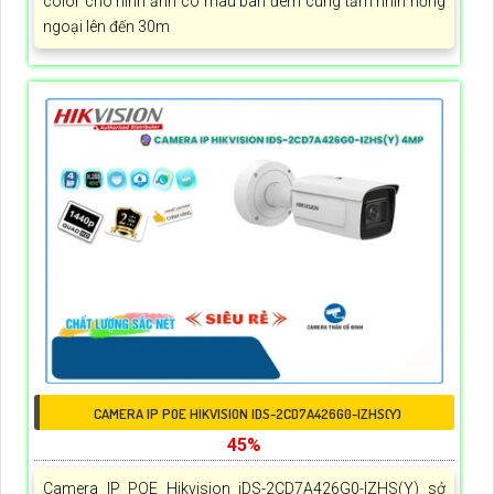
color cho hình ảnh có màu ban đêm cùng tầm nhìn hồng
ngoại lên đến 30m
CAMERA IP POE HIKVISION IDS-2CD7A426G0-IZHS(Y)
45%
Camera IP POE Hikvision iDS-2CD7A426G0-IZHS(Y) sở