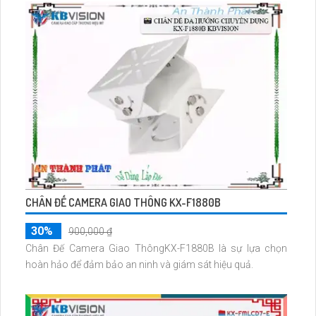
CHÂN ĐẾ CAMERA GIAO THÔNG KX-F1880B
30%
900,000 ₫
Chân Đế Camera Giao ThôngKX-F1880B là sự lựa chọn
hoàn hảo để đảm bảo an ninh và giám sát hiệu quả.