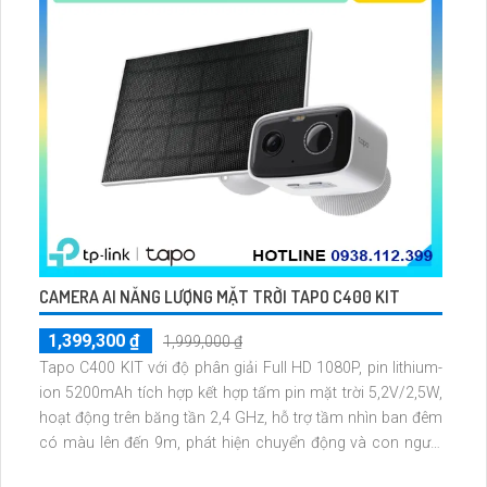
CAMERA AI NĂNG LƯỢNG MẶT TRỜI TAPO C400 KIT
1,399,300 ₫
1,999,000 ₫
Tapo C400 KIT với độ phân giải Full HD 1080P, pin lithium-
ion 5200mAh tích hợp kết hợp tấm pin mặt trời 5,2V/2,5W,
hoạt động trên băng tần 2,4 GHz, hỗ trợ tầm nhìn ban đêm
có màu lên đến 9m, phát hiện chuyển động và con người
bằng AI, đồng thời lưu trữ dữ liệu qua thẻ microSD lên đến