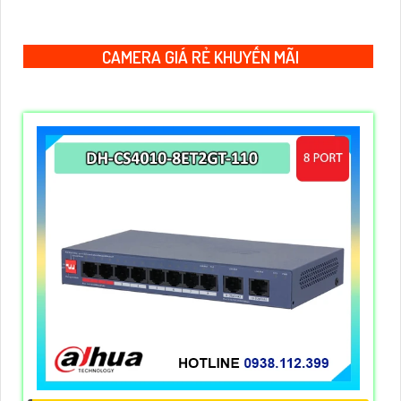
thiết bị này cho phép bạn xem và ghi lại hình ảnh rõ nét
ngay cả trong điều kiện ánh sáng yếu
CAMERA GIÁ RẺ KHUYẾN MÃI