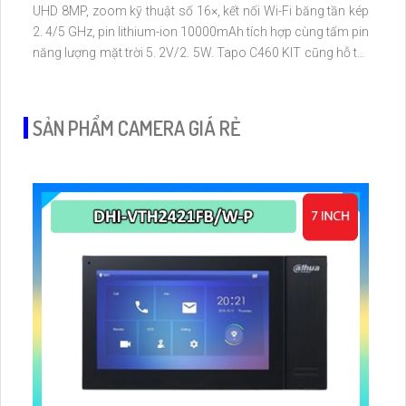
UHD 8MP, zoom kỹ thuật số 16×, kết nối Wi-Fi băng tần kép
2. 4/5 GHz, pin lithium-ion 10000mAh tích hợp cùng tấm pin
năng lượng mặt trời 5. 2V/2. 5W. Tapo C460 KIT cũng hỗ trợ
quan sát ban đêm màu với cảm biến Starlight, tầm nhìn lên
đến 15 m
SẢN PHẨM CAMERA GIÁ RẺ