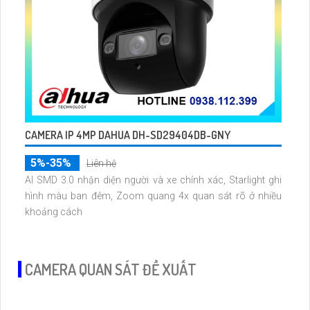
CAMERA IP 4MP DAHUA DH-SD29404DB-GNY
5%-35%
Liên hệ
AI SMD 3.0 nhận diện người và xe chính xác, Starlight ghi
hình màu ban đêm, Zoom quang 4x quan sát rõ ở nhiều
khoảng cách
CAMERA QUAN SÁT ĐỀ XUẤT