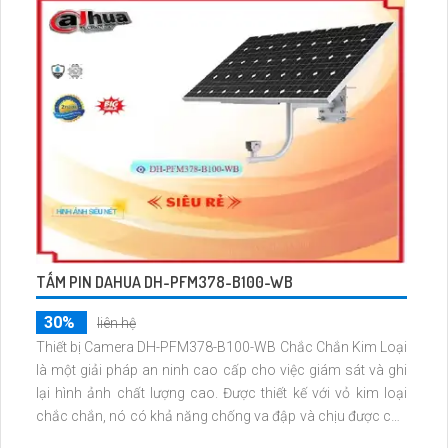
ghi hình Full HD, cho phép người dùng theo dõi và giám sát
từ xa bằng điện thoại thông minh
TẤM PIN DAHUA DH-PFM378-B100-WB
30%
liên hệ
Thiết bị Camera DH-PFM378-B100-WB Chắc Chắn Kim Loại
là một giải pháp an ninh cao cấp cho việc giám sát và ghi
lại hình ảnh chất lượng cao. Được thiết kế với vỏ kim loại
chắc chắn, nó có khả năng chống va đập và chịu được các
tác động môi trường khắc nghiệt. Với độ phân giải Full HD,