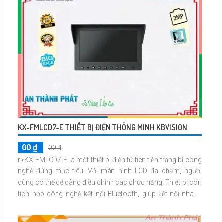
KX-FMLCD7-E THIẾT BỊ ĐIỆN THÔNG MINH KBVISION
00 ₫
00 ₫
r>KX-FMLCD7-E là một thiết bị điện tử tiên tiến trang bị công
nghệ đúng mục tiêu. Với màn hình LCD đa chạm, người
dùng có thể dễ dàng điều chỉnh các chức năng. Thiết bị còn
tích hợp công nghệ kết nối Bluetooth, giúp kết nối nhanh
chóng với các thiết bị khác. Điều khiển từ xa thông qua ứng
dụng điện thoại thông minh cũng là một tính năng tiện lợi