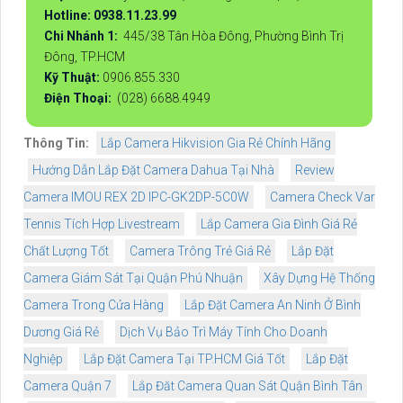
Hotline: 0938.11.23.99
Chi Nhánh 1:
445/38 Tân Hòa Đông, Phường Bình Trị
Đông, TP.HCM
Kỹ Thuật:
0906.855.330
Điện Thoại:
(028) 6688.4949
Thông Tin:
Lắp Camera Hikvision Gia Rẻ Chính Hãng
Hướng Dẫn Lắp Đặt Camera Dahua Tại Nhà
Review
Camera IMOU REX 2D IPC-GK2DP-5C0W
Camera Check Var
Tennis Tích Hợp Livestream
Lắp Camera Gia Đình Giá Rẻ
Chất Lượng Tốt
Camera Trông Trẻ Giá Rẻ
Lắp Đặt
Camera Giám Sát Tại Quận Phú Nhuận
Xây Dựng Hệ Thống
Camera Trong Cửa Hàng
Lắp Đặt Camera An Ninh Ở Bình
Dương Giá Rẻ
Dịch Vụ Bảo Trì Máy Tính Cho Doanh
Nghiệp
Lắp Đặt Camera Tại TP.HCM Giá Tốt
Lắp Đặt
Camera Quận 7
Lắp Đăt Camera Quan Sát Quận Bình Tân