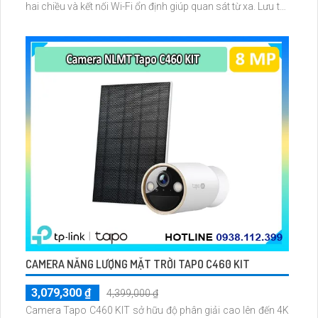
hai chiều và kết nối Wi-Fi ổn định giúp quan sát từ xa. Lưu trữ
linh hoạt qua thẻ microSD tối đa 256GB hoặc lưu đám mây
dễ lắp đặt cho gia đình và văn phòng nhỏ.
CAMERA NĂNG LƯỢNG MẶT TRỜI TAPO C460 KIT
3,079,300 ₫
4,399,000 ₫
Camera Tapo C460 KIT sở hữu độ phân giải cao lên đến 4K