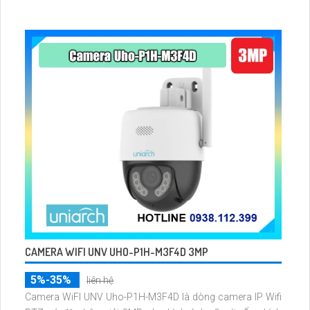
CAMERA WIFI UNV UHO-P1H-M3F4D 3MP
5%-35%
liên hệ
Camera WiFI UNV Uho-P1H-M3F4D là dòng camera IP Wifi