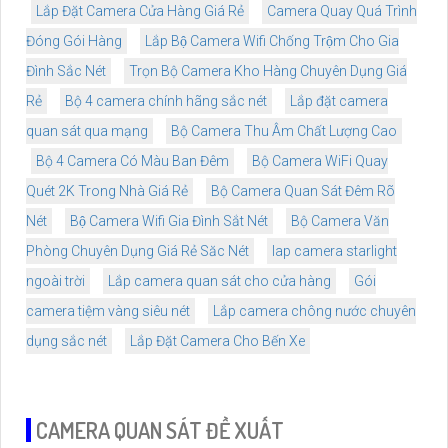
Lắp Đặt Camera Cửa Hàng Giá Rẻ
Camera Quay Quá Trình
Đóng Gói Hàng
Lắp Bộ Camera Wifi Chống Trộm Cho Gia
Đình Sắc Nét
Trọn Bộ Camera Kho Hàng Chuyên Dụng Giá
Rẻ
Bộ 4 camera chính hãng sắc nét
Lắp đặt camera
quan sát qua mạng
Bộ Camera Thu Âm Chất Lượng Cao
Bộ 4 Camera Có Màu Ban Đêm
Bộ Camera WiFi Quay
Quét 2K Trong Nhà Giá Rẻ
Bộ Camera Quan Sát Đêm Rõ
Nét
Bộ Camera Wifi Gia Đình Sắt Nét
Bộ Camera Văn
Phòng Chuyên Dụng Giá Rẻ Săc Nét
lap camera starlight
ngoài trời
Lắp camera quan sát cho cửa hàng
Gói
camera tiệm vàng siêu nét
Lắp camera chông nước chuyên
dụng sắc nét
Lắp Đặt Camera Cho Bến Xe
CAMERA QUAN SÁT ĐỀ XUẤT