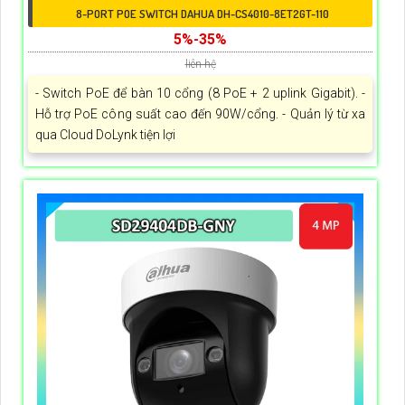
8-PORT POE SWITCH DAHUA DH-CS4010-8ET2GT-110
5%-35%
liên hệ
- Switch PoE để bàn 10 cổng (8 PoE + 2 uplink Gigabit). -
Hỗ trợ PoE công suất cao đến 90W/cổng. - Quản lý từ xa
qua Cloud DoLynk tiện lợi