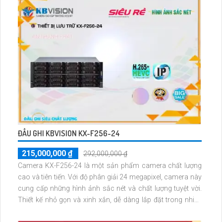
của KX-FMLCD7-E
ĐẦU GHI KBVISION KX-F256-24
215,000,000 ₫
292,000,000 ₫
Camera KX-F256-24 là một sản phẩm camera chất lượng
cao và tiên tiến. Với độ phân giải 24 megapixel, camera này
cung cấp những hình ảnh sắc nét và chất lượng tuyệt vời.
Thiết kế nhỏ gọn và xinh xắn, dễ dàng lắp đặt trong nhiều
không gian khác nhau. Camera KX-F256-24 có khả năng