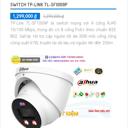
SWITCH TP-LINK TL-SF1009P
1,299,000 ₫
1,299,000 ₫
TP-Link TL-SF1009P là switch mạng với 9 cổng RJ45
10/100 Mbps, trong đó có 8 cổng PoE+ theo chuẩn IEEE
802. 3af/at. Hỗ trợ cấp nguồn tối đa 30W mỗi cổng, tổng
công suất 67W, truyền tải dữ liệu và nguồn lên đến 250m ở
chế độ mở rộng. Tích hợp chế độ Ưu tiên và Cách ly, đảm
bảo hiệu suất cao, bảo mật ổn định