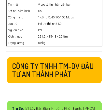
Tin nhắn
Video và tin nhắn văn bản
Kết nối cảm biến
Có
Cổng mạng
1 cổng RJ45 10/100 Mbps
Lưu trữ
Hỗ trợ thẻ nhớ SD
Nguồn điện
PoE
Kích thước
221.2 × 154.3 × 25.8mm
Trọng lượng
0.8kg
CÔNG TY TNHH TM-DV ĐẦU
TƯ AN THÀNH PHÁT
Trụ Sở:
51 Lũy Bán Bích, Phường Phú Thạnh, TP.HCM