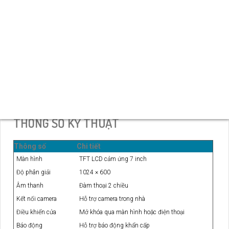
Hỗ trợ cuộc gọi và báo động khẩn cấp.
Cho phép lưu lại video hoặc tin nhắn văn bản.
Hỗ trợ kết nối cảm biến báo động.
Tự động dò tìm và kết nối thiết bị trong hệ thống.
Hỗ trợ khe cắm thẻ nhớ SD.
Cấp nguồn PoE tiện lợi khi lắp đặt.
THÔNG SỐ KỸ THUẬT
Thông số
Chi tiết
Màn hình
TFT LCD cảm ứng 7 inch
Độ phân giải
1024 × 600
Âm thanh
Đàm thoại 2 chiều
Kết nối camera
Hỗ trợ camera trong nhà
Điều khiển cửa
Mở khóa qua màn hình hoặc điện thoại
Báo động
Hỗ trợ báo động khẩn cấp