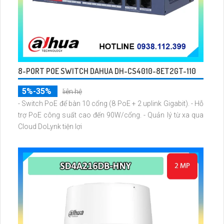
8-PORT POE SWITCH DAHUA DH-CS4010-8ET2GT-110
5%-35%
liên hệ
- Switch PoE để bàn 10 cổng (8 PoE + 2 uplink Gigabit). - Hỗ
trợ PoE công suất cao đến 90W/cổng. - Quản lý từ xa qua
Cloud DoLynk tiện lợi