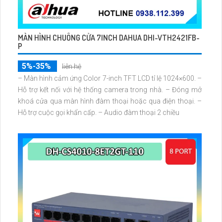
MÀN HÌNH CHUÔNG CỬA 7INCH DAHUA DHI-VTH2421FB-
P
5%-35%
liên hệ
– Màn hình cảm ứng Color 7-inch TFT LCD tỉ lệ 1024×600. –
Hỗ trợ kết nối với hệ thống camera trong nhà. – Đóng mở
khoá cửa qua màn hình đàm thoại hoặc qua điện thoại. –
Hỗ trợ cuộc gọi khẩn cấp. – Audio đàm thoại 2 chiều