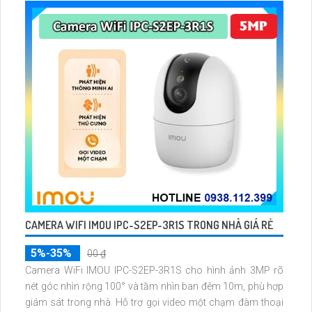
512GB
CAMERA WIFI IMOU IPC-S2EP-3R1S TRONG NHÀ GIÁ RẺ
5%-35%
00 ₫
Camera WiFi IMOU IPC-S2EP-3R1S cho hình ảnh 3MP rõ
nét góc nhìn rộng 100° và tầm nhìn ban đêm 10m, phù hợp
giám sát trong nhà. Hỗ trợ gọi video một chạm đàm thoại