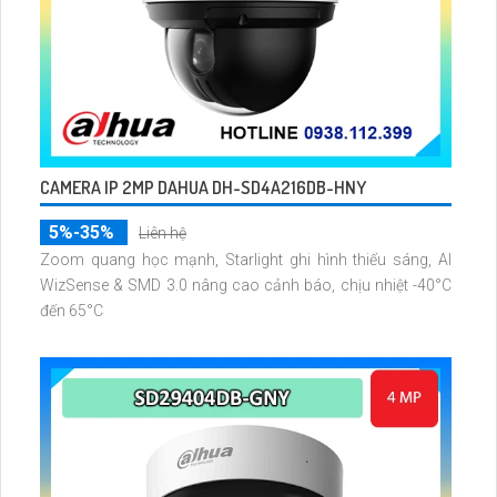
CAMERA IP 2MP DAHUA DH-SD4A216DB-HNY
5%-35%
Liên hệ
Zoom quang học mạnh, Starlight ghi hình thiếu sáng, AI
WizSense & SMD 3.0 nâng cao cảnh báo, chịu nhiệt -40°C
đến 65°C