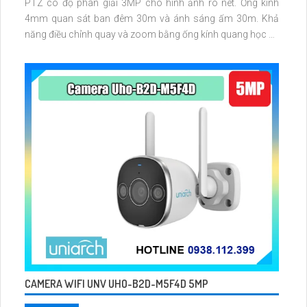
PTZ có độ phân giải 3MP cho hình ảnh rõ nét. Ống kính
4mm quan sát ban đêm 30m và ánh sáng ấm 30m. Khả
năng điều chỉnh quay và zoom bằng ống kính quang học và
PTZ. Hỗ trợ phát hiện vượt đường kẻ và phát hiện xâm nhập
CAMERA WIFI UNV UHO-B2D-M5F4D 5MP