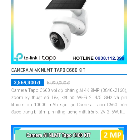
CAMERA AI 4K NLMT TAPO C660 KIT
3,569,300 ₫
5,099,000 ₫
Camera Tapo C660 với độ phân giải 4K 8MP (3840×2160),
zoom kỹ thuật số 18×, kết nối Wi-Fi 2. 4/5 GHz và pin
lithium-ion 10000 mAh sạc lại. Camera Tapo C660 còn
được trang bị tấm pin năng lượng mặt trời 5. 2V 2. 5W, tích
hợp AI phát hiện người, thú cưng, phương tiện, lưu trữ thẻ
microSD tối đa 512 GB