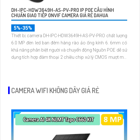
DH-IPC-HDW3649H-AS-PV-PRO IP POE CẤU HÌNH
CHUẨN GIAO TIẾP ONVIF CAMERA GIÁ RẺ DAHUA
5%-35%
Thiết bị camera DH-IPC-HDW3649H-AS-PV-PRO chất lượng
6.0 MP đèn led ban đêm hàng rào ảo ống kính 6. 6mm có
khả năng phân biệt người và chuyển động Nguồn POE dễ sử
dụng tích hợp đàm thoại 2 chiều chip xử lý CMOS mượt mà.
Hỗ trợ 4 chế độ xem ban đêm Full Color 30m
CAMERA WIFI KHÔNG DÂY GIÁ RẺ