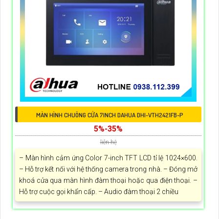
MÀN HÌNH CHUÔNG CỬA 7INCH DAHUA DHI-VTH2421FB-P
5%-35%
liên hệ
– Màn hình cảm ứng Color 7-inch TFT LCD tỉ lệ 1024×600.
– Hỗ trợ kết nối với hệ thống camera trong nhà. – Đóng mở
khoá cửa qua màn hình đàm thoại hoặc qua điện thoại. –
Hỗ trợ cuộc gọi khẩn cấp. – Audio đàm thoại 2 chiều