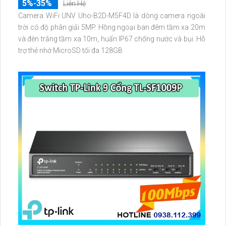
5%-35%
Liên Hệ
Camera WiFi UNV Uho-B2D-M5F4D là dòng camera ngoài
trời có độ phân giải 5MP. Hồng ngoại ban đêm tầm xa 20m
và đèn trắng tầm xa 10m, huẩn IP67 chống nước và bụi. Hỗ
trợ thẻ nhớ MicroSD tối đa 128GB