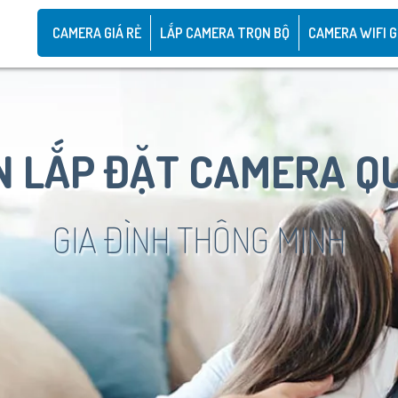
CAMERA GIÁ RẺ
LẮP CAMERA TRỌN BỘ
CAMERA WIFI G
 LẮP ĐẶT CAMERA Q
GIA ĐÌNH THÔNG MINH