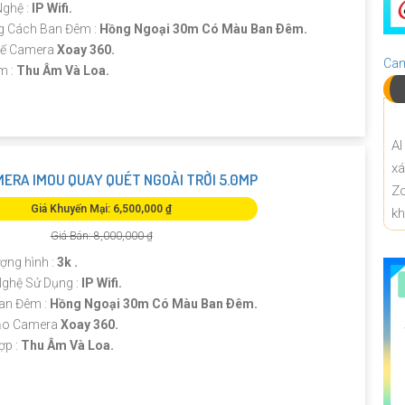
Nghệ :
IP Wifi.
 Cách Ban Đêm :
Hồng Ngoại 30m Có Màu Ban Ðêm.
 Kế Camera
Xoay 360.
Cam
m :
Thu Âm Và Loa.
AI
x
MERA IMOU QUAY QUÉT NGOÀI TRỜI 5.0MP
Z
Giá Khuyến Mại: 6,500,000 ₫
k
Giá Bán: 8,000,000 ₫
ượng hình :
3k .
Nghệ Sử Dụng :
IP Wifi.
Ban Đêm :
Hồng Ngoại 30m Có Màu Ban Ðêm.
ạo Camera
Xoay 360.
ợp :
Thu Âm Và Loa.