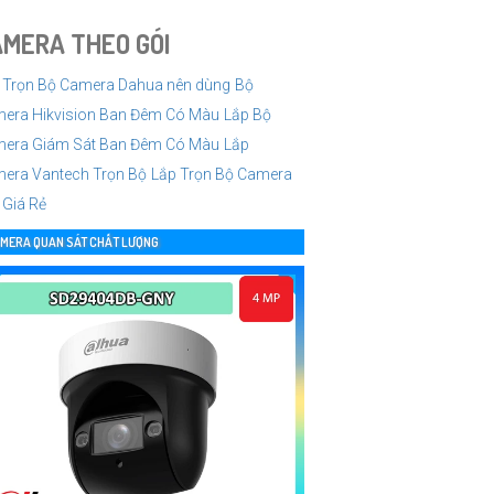
MERA THEO GÓI
 Trọn Bộ Camera Dahua nên dùng
Bộ
era Hikvision Ban Đêm Có Màu
Lắp Bộ
era Giám Sát Ban Đêm Có Màu
Lắp
era Vantech Trọn Bộ
Lắp Trọn Bộ Camera
 Giá Rẻ
MERA QUAN SÁT CHẤT LƯỢNG