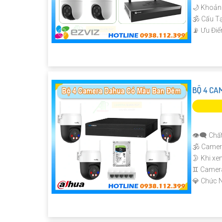
🌙 Khoản
🕉️ Cấu 
️📡 Ưu Đi
BỘ 4 CA
👁️‍🗨 Chấ
🕉️ Came
🌛 Khi xe
♊ Camera
️💎 Chức 