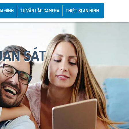
IA ĐÌNH
TƯ VẤN LẮP CAMERA
THIẾT BỊ AN NINH
UAN SÁT