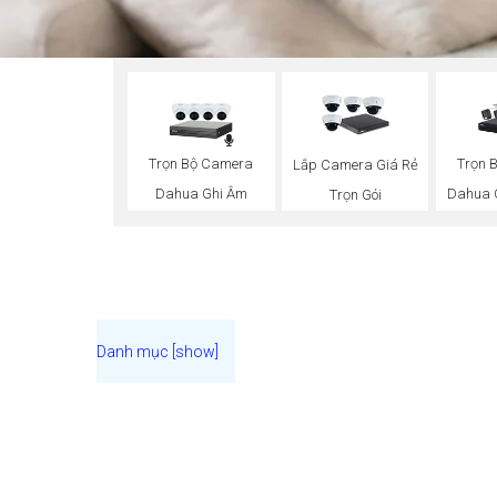
Trọn Bộ Camera
Trọn 
Lắp Camera Giá Rẻ
Dahua Ghi Âm
Dahua 
Trọn Gói