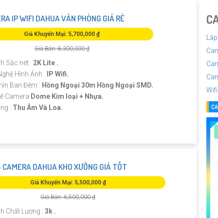
CA
RA IP WIFI DAHUA VĂN PHÒNG GIÁ RẺ
Giá Khuyến Mại: 5,700,000 ₫
Lắp
Giá Bán: 8,300,000 ₫
Cam
nh Sắc nét :
2K Lite .
Cam
Nghệ Hình Ảnh :
IP Wifi.
Cam
ìn Ban Đêm :
Hồng Ngoại 30m Hồng Ngoại SMD.
Wifi
 Kế Camera
Dome Kim loại + Nhựa.
CA
ng :
Thu Âm Và Loa.
 CAMERA DAHUA KHO XƯỞNG GIÁ TỐT
Giá Khuyến Mại: 5,500,000 ₫
Giá Bán: 6,500,000 ₫
nh Chất Lượng :
3k .