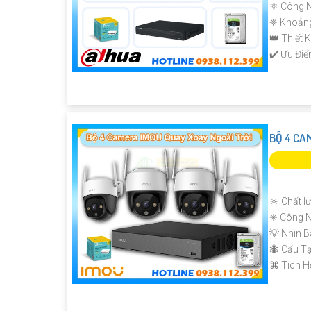
⚛️ Công 
❈ Khoảng
👑 Thiết
️✔️ Ưu Điể
BỘ 4 CA
🔆 Chất l
✳️ Công 
💡 Nhìn 
🐜 Cấu T
️⌘ Tích H