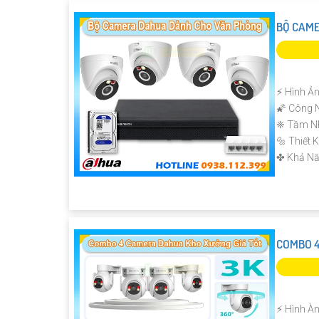
BỘ CAME
️⚡ Hình Ả
🌠 Công 
❈ Tầm Nh
🔩 Thiết
️✤ Khả Nă
COMBO 4
️⚡ Hình À