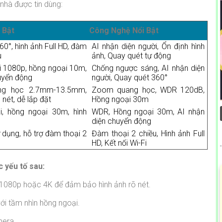
nhà được tin dùng:
 Bật
Công Nghệ Nổi Bật
0°, hình ảnh Full HD, đàm
AI nhận diện người, Ổn định hình
u
ảnh, Quay quét tự động
i 1080p, hồng ngoại 10m,
Chống ngược sáng, AI nhận diện
uyển động
người, Quay quét 360°
g học 2.7mm-13.5mm,
Zoom quang học, WDR 120dB,
 nét, dễ lắp đặt
Hồng ngoại 30m
i, hồng ngoại 30m, hình
WDR, Hồng ngoại 30m, AI nhận
diện chuyển động
ử dụng, hỗ trợ đàm thoại 2
Đàm thoại 2 chiều, Hình ảnh Full
HD, Kết nối Wi-Fi
 yếu tố sau:
 1080p hoặc 4K để đảm bảo hình ảnh rõ nét.
ới tầm nhìn hồng ngoại.
mera.