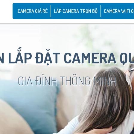
CAMERA GIÁ RẺ
LẮP CAMERA TRỌN BỘ
CAMERA WIFI G
 LẮP ĐẶT CAMERA Q
GIA ĐÌNH THÔNG MINH