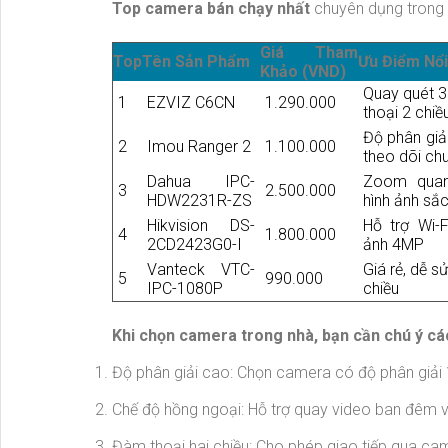
Top camera bán chạy nhất
chuyên dụng trong 
Giá Tham
Top
Tên Sản Phẩm
Ưu Điểm Nổi
Khảo (VND)
Quay quét 36
1
EZVIZ C6CN
1.290.000
thoại 2 chiề
Độ phân giả
2
Imou Ranger 2
1.100.000
theo dõi ch
Dahua IPC-
Zoom quan
3
2.500.000
HDW2231R-ZS
hình ảnh sắc
Hikvision DS-
Hỗ trợ Wi-F
4
1.800.000
2CD2423G0-I
ảnh 4MP
Vanteck VTC-
Giá rẻ, dễ s
5
990.000
IPC-1080P
chiều
Khi chọn camera trong nhà, bạn cần chú ý các
Độ phân giải cao: Chọn camera có độ phân giải
Chế độ hồng ngoại: Hỗ trợ quay video ban đêm v
Đàm thoại hai chiều: Cho phép giao tiếp qua ca