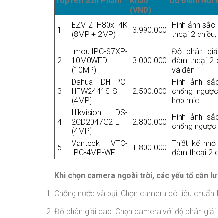
Top
Tên Sản Phẩm
Khảo
Ưu Điểm Nổi 
(VND)
EZVIZ H80x 4K
Hình ảnh sắc 
1
3.990.000
(8MP + 2MP)
thoại 2 chiều
Imou IPC-S7XP-
Độ phân giả
2
10M0WED
3.000.000
đàm thoại 2 
(10MP)
và đèn
Dahua DH-IPC-
Hình ảnh sắ
3
HFW2441S-S
2.500.000
chống ngược
(4MP)
hợp mic
Hikvision DS-
Hình ảnh sắ
4
2CD2047G2-L
2.800.000
chống ngược 
(4MP)
Vanteck VTC-
Thiết kế nhỏ
5
1.800.000
IPC-4MP-WF
đàm thoại 2 
Khi chọn camera ngoài trời, các yếu tố cần l
Chống nước và bụi: Chọn camera có tiêu chuẩn 
Độ phân giải cao: Chọn camera với độ phân giải 1