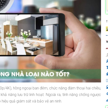
T
️



0p/4K), hồng ngoại ban đêm, chức năng đàm thoại hai chiều,
⚙
khả năng lưu trữ linh hoạt. Ngoài ra, tính năng chống ngược

iệu quả giám sát và bảo vệ an ninh.