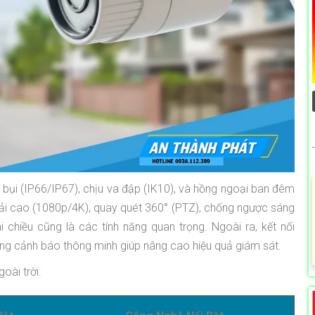
bụi (IP66/IP67), chịu va đập (IK10), và hồng ngoại ban đêm
 giải cao (1080p/4K), quay quét 360° (PTZ), chống ngược sáng
 chiều cũng là các tính năng quan trọng. Ngoài ra, kết nối
ăng cảnh báo thông minh giúp nâng cao hiệu quả giám sát.
oài trời: