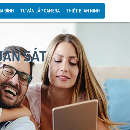
IA ĐÌNH
TƯ VẤN LẮP CAMERA
THIẾT BỊ AN NINH
UAN SÁT