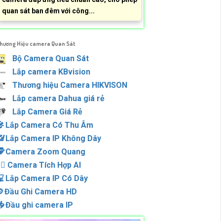
quan sát ban đêm với công...
hương Hiệu camera Quan Sát
Bộ Camera Quan Sát
Lắp camera KBvision
Thương hiệu Camera HIKVISON
Lắp camera Dahua giá rẻ
Lắp Camera Giá Rẻ
🎤️
Lắp Camera Có Thu Âm
📶
Lắp Camera IP Không Dây
️
Camera Zoom Quang
‍♀️
Camera Tích Hợp AI

Lắp Camera IP Có Dây
️
Đầu Ghi Camera HD

Đầu ghi camera IP