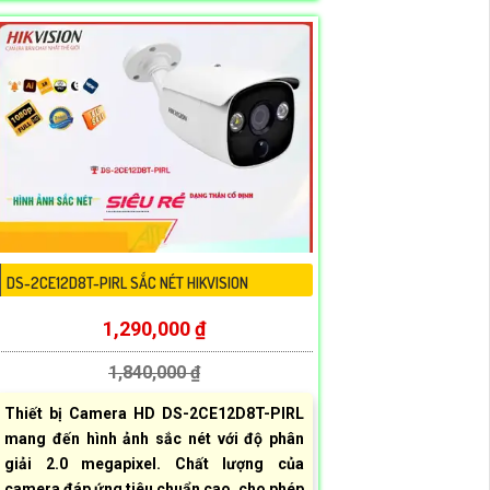
DS-2CE12D8T-PIRL SẮC NÉT HIKVISION
1,290,000 ₫
1,840,000 ₫
Thiết bị Camera HD DS-2CE12D8T-PIRL
mang đến hình ảnh sắc nét với độ phân
giải 2.0 megapixel. Chất lượng của
camera đáp ứng tiêu chuẩn cao, cho phép