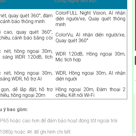
Bật
Công Nghệ Nổi Bật
ColorFULL Night Vision, AI nhận
nét, quay quét 360°, đàm
diện người/xe, Quay quét thông
, cảnh báo thông minh
minh
i cao, quay quét 360°,
ColorVu, AI nhận diện người/xe,
chiều, cảnh báo bằng còi
Quay quét 360°
c nét, hồng ngoại 30m,
WDR 120dB, Hồng ngoại 30m,
 sáng WDR 120dB, tích
Mic tích hợp
c nét, hồng ngoại 30m,
WDR, Hồng ngoại 30m, AI nhận
sáng WDR, hỗ trợ AI
diện người
 gọn, dễ lắp đặt, hỗ trợ
Hồng ngoại 20m, Đàm thoại 2
chiều, hồng ngoại 20m
chiều, Kết nối Wi-Fi
ưu ý bao gồm:
IP65 hoặc cao hơn để đảm bảo hoạt động tốt ngoài trời.
080p hoặc 4K để ghi hình chi tiết.