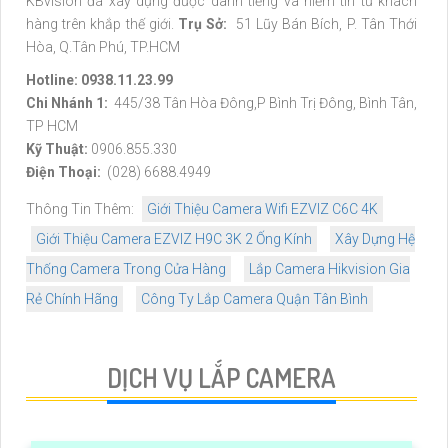
KBvision đã xây dựng được danh tiếng và niềm tin từ khách
hàng trên khắp thế giới.
Trụ Sở:
51 Lũy Bán Bích, P. Tân Thới
Hòa, Q.Tân Phú, TP.HCM
Hotline: 0938.11.23.99
Chi Nhánh 1:
445/38 Tân Hòa Đông,P Bình Trị Đông, Bình Tân,
TP HCM
Kỹ Thuật:
0906.855.330
Điện Thoại:
(028) 6688.4949
Thông Tin Thêm:
Giới Thiệu Camera Wifi EZVIZ C6C 4K
Giới Thiệu Camera EZVIZ H9C 3K 2 Ống Kính
Xây Dựng Hệ
Thống Camera Trong Cửa Hàng
Lắp Camera Hikvision Gia
Rẻ Chính Hãng
Công Ty Lắp Camera Quận Tân Bình
DỊCH VỤ LẮP CAMERA