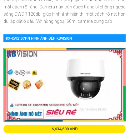
một cách rõ ràng. Camera này còn được trang bị chống ngược
sáng DWDR 120db, giúp hình ảnh hiển thị một cách rõ nét hơn
dù lắp đặt ở đâu. Với hồng ngoại 60m, camera cung cấp
KX-CAI2167PN HÌNH ẢNH ĐẸP KBVISION
6,634,600 VNĐ