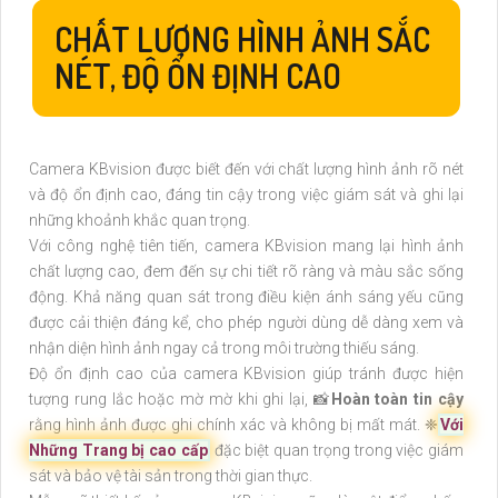
CHẤT LƯỢNG HÌNH ẢNH SẮC
NÉT, ĐỘ ỔN ĐỊNH CAO
Camera KBvision được biết đến với chất lượng hình ảnh rõ nét
và độ ổn định cao, đáng tin cậy trong việc giám sát và ghi lại
những khoảnh khắc quan trọng.
Với công nghệ tiên tiến, camera KBvision mang lại hình ảnh
chất lượng cao, đem đến sự chi tiết rõ ràng và màu sắc sống
động. Khả năng quan sát trong điều kiện ánh sáng yếu cũng
được cải thiện đáng kể, cho phép người dùng dễ dàng xem và
nhận diện hình ảnh ngay cả trong môi trường thiếu sáng.
Độ ổn định cao của camera KBvision giúp tránh được hiện
tượng rung lắc hoặc mờ mờ khi ghi lại, 📸
Hoàn toàn tin cậy
rằng hình ảnh được ghi chính xác và không bị mất mát. ❈
Với
Những Trang bị cao cấp
đặc biệt quan trọng trong việc giám
sát và bảo vệ tài sản trong thời gian thực.