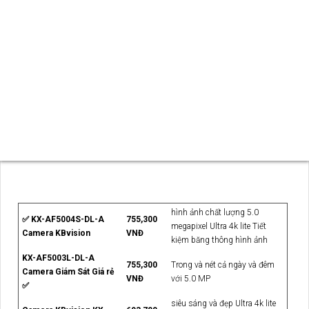
KBvision cam kết 📸
Hoàn toàn tin cậy
chất lượng sản phẩm
và dịch vụ tốt nhất cho khách hàng. Mỗi sản phẩm đều được
thiết kế và sản xuất với tiêu chuẩn cao cấp,
Chắc chắn rằng
chất lượng hình ảnh sắc nét và màu sắc trung thực. Đội ngũ kỹ
thuật chuyên nghiệp và giàu kinh nghiệm của KBvision luôn
sẵn sàng hỗ trợ và giải đáp mọi thắc mắc của khách hàng.
MỘT SỐ SẢN PHẨM NỔI BẬT
hình ảnh chất lượng 5.0
✅ KX-AF5004S-DL-A
755,300
megapixel Ultra 4k lite Tiết
Camera KBvision
VNĐ
kiệm băng thông hình ảnh
KX-AF5003L-DL-A
755,300
Trong và nét cả ngày và đêm
Camera Giám Sát Giá rẻ
VNĐ
với 5.0 MP
✅
siêu sáng và đẹp Ultra 4k lite