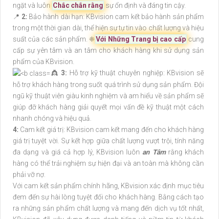
ngặt và luôn
Chắc chắn rằng
sự ổn định và đáng tin cậy.
📍
2:
Bảo hành dài hạn: KBvision cam kết bảo hành sản phẩm
trong một thời gian dài, thể hiện sự tự tin vào chất lượng và hiệu
suất của các sản phẩm. ❈
Với Những Trang bị cao cấp
cung
cấp sự yên tâm và an tâm cho khách hàng khi sử dụng sản
phẩm của KBvision.
👸
3:
Hỗ trợ kỹ thuật chuyên nghiệp: KBvision sẽ
hỗ trợ khách hàng trong suốt quá trình sử dụng sản phẩm. Đội
ngũ kỹ thuật viên giàu kinh nghiệm và am hiểu về sản phẩm sẽ
giúp đỡ khách hàng giải quyết mọi vấn đề kỹ thuật một cách
nhanh chóng và hiệu quả.
4:
Cam kết giá trị: KBvision cam kết mang đến cho khách hàng
giá trị tuyệt vời. Sự kết hợp giữa chất lượng vượt trội, tính năng
đa dạng và giá cả hợp lý, KBvision luôn
an Tâm
rằng khách
hàng có thể trải nghiệm sự hiện đại và an toàn mà không cần
phải vỡ nợ.
Với cam kết sản phẩm chính hãng, KBvision xác định mục tiêu
đem đến sự hài lòng tuyệt đối cho khách hàng. Bằng cách tạo
ra những sản phẩm chất lượng và mang đến dịch vụ tốt nhất,