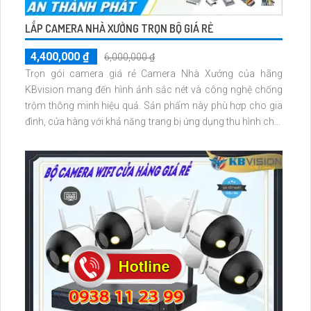
LẮP CAMERA NHÀ XƯỞNG TRỌN BỘ GIÁ RẺ
4,400,000 ₫
6,000,000 ₫
Trọn gói camera giá rẻ Camera Nhà Xưởng của hãng
KBvision mang đến hình ảnh sắc nét và công nghệ chống
trộm thông minh hiệu quả. Sản phẩm này phù hợp cho gia
đình, cửa hàng với khả năng trang bị ứng dụng thu hình chất
lượng cao