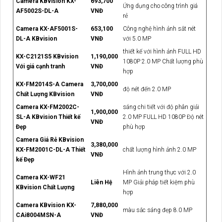
Camera KBvision KX-
693,700
Ứng dụng cho công trình giá
AF5002S-DL-A
VNĐ
rẻ
Camera KX-AF5001S-
653,100
Công nghệ hình ảnh sắt nét
DL-A KBvision
VNĐ
với 5.0 MP
thiết kế với hình ảnh FULL HD
KX-C2121S5 KBvision
1,190,000
1080P 2.0 MP Chất lượng phù
Với giá cạnh tranh
VNĐ
hợp
KX-FM2014S-A Camera
3,700,000
độ nét đến 2.0 MP
Chất Lượng KBvision
VNĐ
Camera KX-FM2002C-
sáng chi tiết với độ phân giải
1,900,000
SL-A KBvision Thiết kế
2.0 MP FULL HD 1080P Độ nét
VNĐ
Đẹp
phù hợp
Camera Giá Rẻ KBvision
3,380,000
KX-FM2001C-DL-A Thiết
chất lượng hình ảnh 2.0 MP
VNĐ
kế Đẹp
Hình ảnh trung thực với 2.0
Camera KX-WF21
Liên Hệ
MP Giải pháp tiết kiệm phù
KBvision Chất Lượng
hợp
Camera KBvision KX-
7,880,000
màu sắc sáng đẹp 8.0 MP
CAi8004MSN-A
VNĐ