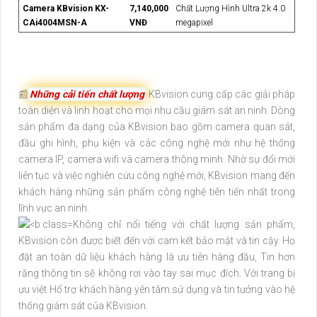
Camera KBvision KX-
7,140,000
Chất Lượng Hình Ultra 2k 4.0
CAi4004MSN-A
VNĐ
megapixel
📰
Những cải tiến chất lượng
KBvision cung cấp các giải pháp
toàn diện và linh hoạt cho mọi nhu cầu giám sát an ninh. Dòng
sản phẩm đa dạng của KBvision bao gồm camera quan sát,
đầu ghi hình, phụ kiện và các công nghệ mới như hệ thống
camera IP, camera wifi và camera thông minh. Nhờ sự đổi mới
liên tục và việc nghiên cứu công nghệ mới, KBvision mang đến
khách hàng những sản phẩm công nghệ tiên tiến nhất trong
lĩnh vực an ninh.
Không chỉ nổi tiếng với chất lượng sản phẩm,
KBvision còn được biết đến với cam kết bảo mật và tin cậy. Họ
đặt an toàn dữ liệu khách hàng là ưu tiên hàng đầu, Tin hơn
rằng thông tin sẽ không rơi vào tay sai mục đích. Với trang bị
ưu việt Hổ trợ khách hàng yên tâm sử dụng và tin tưởng vào hệ
thống giám sát của KBvision.