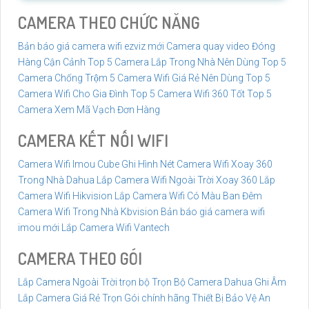
CAMERA THEO CHỨC NĂNG
Bản báo giá camera wifi ezviz mới
Camera quay video Đóng
Hàng Cận Cảnh
Top 5 Camera Lắp Trong Nhà Nên Dùng
Top 5
Camera Chống Trộm
5 Camera Wifi Giá Rẻ Nên Dùng
Top 5
Camera Wifi Cho Gia Đình
Top 5 Camera Wifi 360 Tốt
Top 5
Camera Xem Mã Vạch Đơn Hàng
CAMERA KẾT NỐI WIFI
Camera Wifi Imou Cube Ghi Hình Nét
Camera Wifi Xoay 360
Trong Nhà Dahua
Lắp Camera Wifi Ngoài Trời Xoay 360
Lắp
Camera Wifi Hikvision
Lắp Camera Wifi Có Màu Ban Đêm
Camera Wifi Trong Nhà Kbvision
Bản báo giá camera wifi
imou mới
Lắp Camera Wifi Vantech
CAMERA THEO GÓI
Lắp Camera Ngoài Trời trọn bộ
Trọn Bộ Camera Dahua Ghi Âm
Lắp Camera Giá Rẻ Trọn Gói chính hãng
Thiết Bị Bảo Vệ An