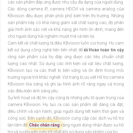
các sản phẩm đáp ứng được nhu cầu đa dạng của người dùng.
Các dòng camera IP, camera HDCVI và camera analog của
KBvision đều được phân phối phổ biến trên thị trường. Những
sản phẩm này có khả năng giám sát chất lượng cao, độ phân
giải hình ảnh sắc nét và khả năng ghi hình ổn định, mang đến
cho người dùng trải nghiệm mượt mà và tiện lợi.
Cam kết về chất lượng là điều KBvision luôn coi trọng. Họ cam
kết sử dụng công nghệ tiên tiến nhất để 📸
Hoàn toàn tin cậy
rằng sản phẩm của họ đáp ứng được các tiêu chuẩn chất
lượng cao nhất. Sử dụng các linh kiện và vật liệu chất lượng,
KBvision tạo ra các thiết bị bền vững và ổn định trong môi
trường ngoài trời khắc nghiệt. Với trang bị ưu việt Hổ trợ camera
KBvision tỏa sáng và ghi lại hình ảnh rõ ràng ngay cả trong
các điều kiện ánh sáng yếu.
Sự linh hoạt và độ tin cậy cũng là những yếu tố quan trọng của
camera KBvision. Họ tạo ra các sản phẩm dễ dàng cài đặt,
điều chỉnh và vận hành, giúp người dùng tiết kiệm thời gian và
công sức. Bên cạnh đó, KBvision cung cấp các dịch vụ hỗ trợ
tận tâm để
Chắc chắn rằng
rằng người dùng nhận được sự hỗ
trợ và sự khuyến nghị tốt nhất khi sử dụng sản phẩm của họ.