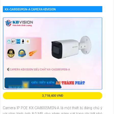
KX-CAI8005MSN-A CAMERA KBVISION
3,718,400 VNĐ
Camera IP POE KX-CAi8005MSN-A là một thiết bị đáng chú ý
với chip hình ảnh 8.0 MP, cho phép giám sát từng chi tiết nhỏ