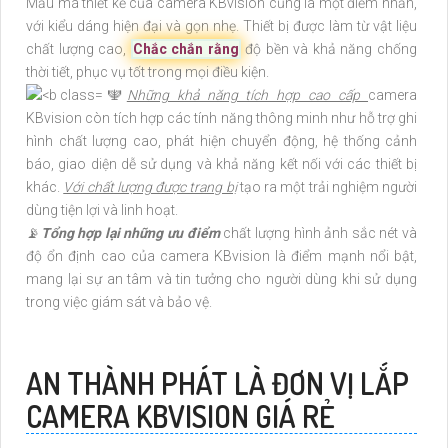
Mẫu mã thiết kế của camera KBvision cũng là một điểm nhấn,
với kiểu dáng hiện đại và gọn nhẹ. Thiết bị được làm từ vật liệu
chất lượng cao,
Chắc chắn rằng
độ bền và khả năng chống
thời tiết, phục vụ tốt trong mọi điều kiện.
🕎
Những khả năng tích hợp cao cấp
camera
KBvision còn tích hợp các tính năng thông minh như hỗ trợ ghi
hình chất lượng cao, phát hiện chuyển động, hệ thống cảnh
báo, giao diện dễ sử dụng và khả năng kết nối với các thiết bị
khác.
Với chất lượng được trang bị
tạo ra một trải nghiệm người
dùng tiện lợi và linh hoạt.
📡
Tổng hợp lại những ưu điểm
chất lượng hình ảnh sắc nét và
độ ổn định cao của camera KBvision là điểm mạnh nổi bật,
mang lại sự an tâm và tin tưởng cho người dùng khi sử dụng
trong việc giám sát và bảo vệ.
AN THÀNH PHÁT LÀ ĐƠN VỊ LẮP
CAMERA KBVISION GIÁ RẺ