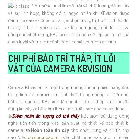
Với những ưu điểm nổi trội về chất lượng, độ tin cậy
và sự linh hoạt, không có gì ngạc nhiên khi KBvision được
đánh giá cao và được ưu ái lựa chọn trong thị trường nhiều đối
thủ cạnh tranh. Với sự cam kết không ngừng nghỉ đổi mới và
nâng cao chất lượng, KBvision chắc chắn sẽ tiếp tục là một lựa
chọn tuyệt vời trong ngành công nghiệp camera an ninh.
CHI PHÍ BẢO TRÌ THẤP, ÍT LỖI
VẶT CỦA CAMERA KBVISION
Camera KBvision là một trong những thương hiệu hàng đầu
trong lĩnh vực camera an ninh. Một trong những ưu điểm nổi
bật của camera KBvision là chi phí bảo trì thấp và ít lỗi vặt,
đáng tin cậy và tiết kiệm thời gian và tiền bạc cho người dùng.
☣️
Điểm nhấn ấn tượng có thể thấy
KBvision sử dụng công
nghệ tiên tiến trong việc sản xuất và thiết kế các thiết bị
camera, 📸
Hoàn toàn tin cậy
cho chất lượng và độ tin cậy
cao. Việc sử dụng các linh kiện chất lượng và công nghệ tiên